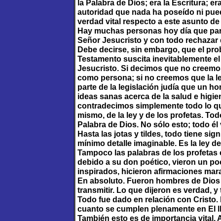
la Palabra de Dios; era la Escritura; e
autoridad que nada ha poseído ni pue
verdad vital respecto a este asunto de
Hay muchas personas hoy día que pare
Señor Jesucristo y con todo rechazar 
Debe decirse, sin embargo, que el prob
Testamento suscita inevitablemente el
Jesucristo. Si decimos que no creemos
como persona; si no creemos que la le
parte de la legislación judía que un 
ideas sanas acerca de la salud e higi
contradecimos simplemente todo lo que
mismo, de la ley y de los profetas. To
Palabra de Dios. No sólo esto; todo é
Hasta las jotas y tildes, todo tiene si
mínimo detalle imaginable. Es la ley d
Tampoco las palabras de los profetas
debido a su don poético, vieron un poc
inspirados, hicieron afirmaciones mara
En absoluto. Fueron hombres de Dios
transmitir. Lo que dijeron es verdad, y
Todo fue dado en relación con Cristo. 
cuanto se cumplen plenamente en El l
También esto es de importancia vital.