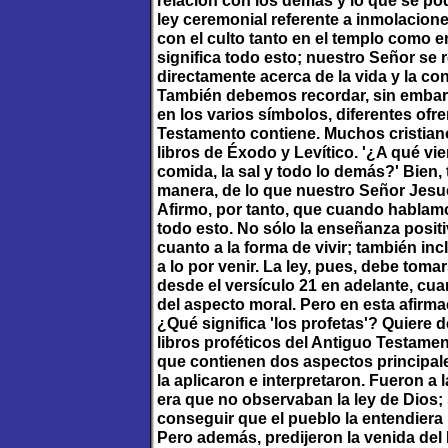
relación con los demás y lo que se pod
ley ceremonial referente a inmolaciones
con el culto tanto en el templo como e
significa todo esto; nuestro Señor se r
directamente acerca de la vida y la co
También debemos recordar, sin embarg
en los varios símbolos, diferentes ofr
Testamento contiene. Muchos cristian
libros de Éxodo y Levítico. '¿A qué vie
comida, la sal y todo lo demás?' Bien,
manera, de lo que nuestro Señor Jesuc
Afirmo, por tanto, que cuando hablamo
todo esto. No sólo la enseñanza positi
cuanto a la forma de vivir; también in
a lo por venir. La ley, pues, debe tom
desde el versículo 21 en adelante, cua
del aspecto moral. Pero en esta afirmac
¿Qué significa 'los profetas'? Quiere 
libros proféticos del Antiguo Testam
que contienen dos aspectos principale
la aplicaron e interpretaron. Fueron a 
era que no observaban la ley de Dios;
conseguir que el pueblo la entendiera b
Pero además, predijeron la venida del