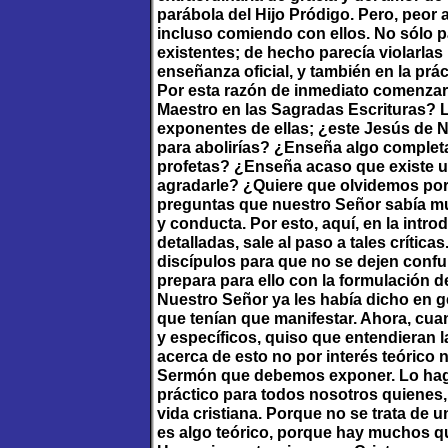
parábola del Hijo Pródigo. Pero, peor
incluso comiendo con ellos. No sólo p
existentes; de hecho parecía violarlas
enseñanza oficial, y también en la prác
Por esta razón de inmediato comenzar
Maestro en las Sagradas Escrituras? L
exponentes de ellas; ¿este Jesús de Na
para abolirías? ¿Enseña algo complet
profetas? ¿Enseña acaso que existe un
agradarle? ¿Quiere que olvidemos por
preguntas que nuestro Señor sabía mu
y conducta. Por esto, aquí, en la int
detalladas, sale al paso a tales crític
discípulos para que no se dejen confun
prepara para ello con la formulación 
Nuestro Señor ya les había dicho en ge
que tenían que manifestar. Ahora, cu
y específicos, quiso que entendieran l
acerca de esto no por interés teórico
Sermón que debemos exponer. Lo hag
práctico para todos nosotros quienes,
vida cristiana. Porque no se trata de
es algo teórico, porque hay muchos qu