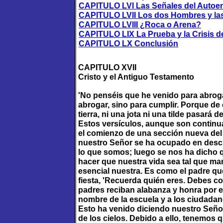
CAPITULO LVI Las Señales del Auto
CAPITULO LVII Los dos Hombres y la
CAPITULO LVIII ¿Roca o Arena?
CAPITULO LIX La Prueba y la Crisis de
CAPITULO LX Conclusión
CAPITULO XVII
Cristo y el Antiguo Testamento
'No penséis que he venido para abrogar
abrogar, sino para cumplir. Porque de 
tierra, ni una jota ni una tilde pasará 
Estos versículos, aunque son continu
el comienzo de una sección nueva de
nuestro Señor se ha ocupado en descri
lo que somos; luego se nos ha dicho 
hacer que nuestra vida sea tal que ma
esencial nuestra. Es como el padre que 
fiesta, 'Recuerda quién eres. Debes co
padres reciban alabanza y honra por el
nombre de la escuela y a los ciudadan
Esto ha venido diciendo nuestro Seño
de los cielos. Debido a ello, tenemos q