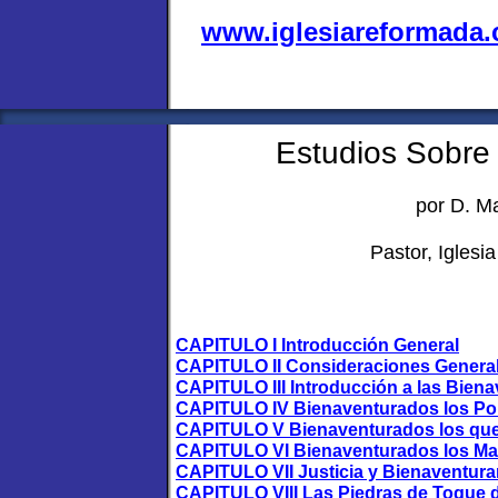
www.iglesiareformada
Estudios Sobre
por D. M
Pastor, Iglesi
CAPITULO I Introducción General
CAPITULO II Consideraciones General
CAPITULO III Introducción a las Bien
CAPITULO IV Bienaventurados los Pob
CAPITULO V Bienaventurados los que
CAPITULO VI Bienaventurados los M
CAPITULO VII Justicia y Bienaventur
CAPITULO VIII Las Piedras de Toque de