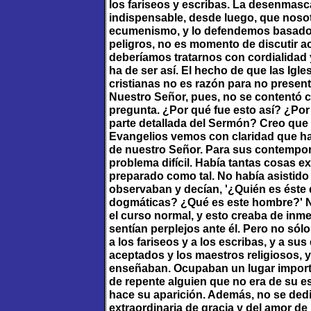
los fariseos y escribas. La desenmasc
indispensable, desde luego, que nos
ecumenismo, y lo defendemos basados 
peligros, no es momento de discutir a
deberíamos tratarnos con cordialidad 
ha de ser así. El hecho de que las Igl
cristianas no es razón para no present
Nuestro Señor, pues, no se contentó con
pregunta. ¿Por qué fue esto así? ¿Por
parte detallada del Sermón? Creo que l
Evangelios vemos con claridad que h
de nuestro Señor. Para sus contempo
problema difícil. Había tantas cosas ex
preparado como tal. No había asistido 
observaban y decían, '¿Quién es éste
dogmáticas? ¿Qué es este hombre?' No
el curso normal, y esto creaba de inme
sentían perplejos ante él. Pero no sól
a los fariseos y a los escribas, y a su
aceptados y los maestros religiosos, y
enseñaban. Ocupaban un lugar importan
de repente alguien que no era de su 
hace su aparición. Además, no se dedic
extraordinaria de gracia y del amor de