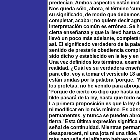
predecían. Ambos aspectos están inclu
Nos queda sólo, ahora, el término 'cu
su significado, de modo que debemos i
completar, acabar; no quiere decir ag
interpretación común es errónea. Se 
cierta enseñanza y que la llevó hasta 
llevó un poco más adelante, completán
así. El significado verdadero de la pala
sentido de prestarle obediencia comple
sido dicho y establecido en la ley y en 
Una vez definidos los términos, exam
realidad. ¿Cuál es su verdadera enseñ
para ello, voy a tomar el versículo 18 
están unidas por la palabra 'porque.' 
los profetas; no he venido para abrogar
'Porque de cierto os digo que hasta que 
tilde pasará de la ley, hasta que todo 
La primera proposición es que la ley 
ni modificar en lo más mínimo. Es abs
permanentes, y nunca se pueden abroga
tierra.' Esta última expresión significa e
señal de continuidad. Mientras perma
desaparecerá, ni una jota ni una tilde
más pequeña del alfabeto hebreo y el