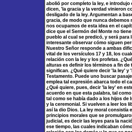
abolió por completo la ley, e introdujo e
dicen, 'la gracia y la verdad vinieron co
desligado de la ley. Argumentan a bas
gracia, de modo que nunca debemos me
nos ocupamos de esta idea en el capít
dice que el Sermón del Monte no tiene
pueblo al cual se predicó, y será para l
interesante observar cómo siguen per
Nuestro Señor responde a ambas dific
vital de los versículos 17 y 18, los cu
relación con la ley y los profetas. ¿Qu
alturas es definir los términos a fin 
significan. ¿Qué quiere decir 'la ley' y
Testamento. Puede uno buscar pasajes
emplea tal expresión abarca todo el c
¿Qué quiere, pues, decir 'la ley' en e
acuerdo en que esta palabra, tal como s
tal como se había dado a los hijos de Isr
y la ceremonial. Si vuelven a leer los
así la dio Dios. La ley moral consistí
principios morales que se promulgaron
judicial, es decir las leyes para la nac
ese tiempo, las cuales indicaban cóm