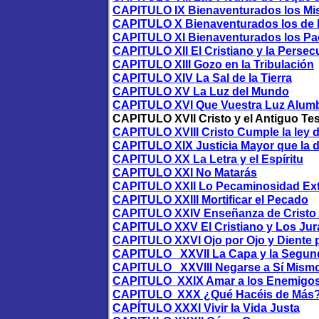
CAPITULO IX Bienaventurados los Mi
CAPITULO X Bienaventurados los de 
CAPITULO XI Bienaventurados los Pac
CAPITULO XII El Cristiano y la Persec
CAPITULO XIII Gozo en la Tribulación
CAPITULO XIV La Sal de la Tierra
CAPITULO XV La Luz del Mundo
CAPITULO XVI Que Vuestra Luz Alum
CAPITULO XVII Cristo y el Antiguo Te
CAPITULO XVIII Cristo Cumple la ley d
CAPITULO XIX Justicia Mayor que la d
CAPITULO XX La Letra y el Espíritu
CAPITULO XXI No Matarás
CAPITULO XXII Lo Pecaminosidad Extr
CAPITULO XXIII Mortificar el Pecado
CAPITULO XXIV Enseñanza de Cristo A
CAPITULO XXV El Cristiano y Los Ju
CAPITULO XXVI Ojo por Ojo y Diente 
CAPITULO XXVII La Capa y la Segund
CAPITULO XXVIII Negarse a Sí Mismo 
CAPITULO XXIX Amar a los Enemigo
CAPITULO XXX ¿Qué Hacéis de Más
CAPÍTULO XXXI Vivir la Vida Justa