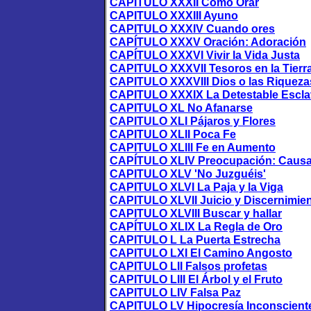
CAPITULO XXXII Cómo Orar
CAPITULO XXXIII Ayuno
CAPITULO XXXIV Cuando ores
CAPÍTULO XXXV Oración: Adoración
CAPÍTULO XXXVI Vivir la Vida Justa
CAPITULO XXXVII Tesoros en la Tierra 
CAPITULO XXXVIII Dios o las Riqueza
CAPITULO XXXIX La Detestable Escla
CAPITULO XL No Afanarse
CAPITULO XLI Pájaros y Flores
CAPITULO XLII Poca Fe
CAPITULO XLlll Fe en Aumento
CAPÍTULO XLIV Preocupación: Causa
CAPITULO XLV 'No Juzguéis'
CAPITULO XLVI La Paja y la Viga
CAPITULO XLVII Juicio y Discernimien
CAPITULO XLVIII Buscar y hallar
CAPÍTULO XLIX La Regla de Oro
CAPITULO L La Puerta Estrecha
CAPITULO LXI El Camino Angosto
CAPITULO LII Falsos profetas
CAPITULO LIII El Árbol y el Fruto
CAPITULO LIV Falsa Paz
CAPITULO LV Hipocresía Inconscient