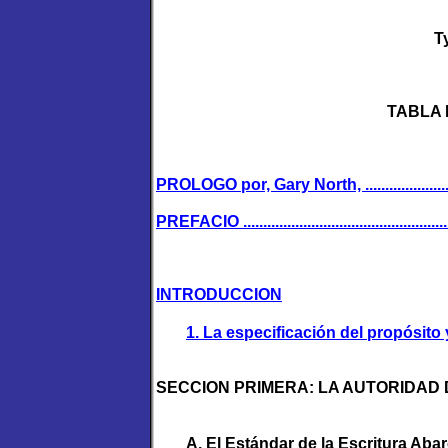
T
TABLA 
PROLOGO por, Gary North, .................................
PREFACIO ........................................................
INTRODUCCION
1. La especificación del propósito y de la 
SECCION PRIMERA: LA AUTORIDAD D
A. El Estándar de la Escritura Aba