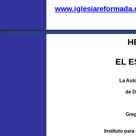
www.iglesiareformada
H
EL 
La Auto
de D
Gre
Instituto para