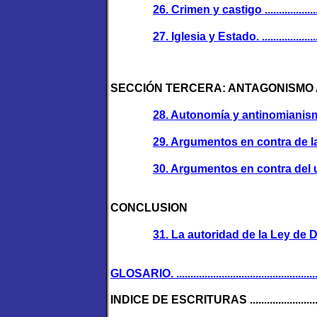
26. Crimen y castigo ..........................
27. Iglesia y Estado. ..........................
SECCIÓN TERCERA: ANTAGONISMO A
28. Autonomía y antinomianismo ..........
29. Argumentos en contra de la va
30. Argumentos en contra del uso po
CONCLUSION
31. La autoridad de la Ley de Dios par
GLOSARIO. ......................................................
INDICE DE ESCRITURAS ...................................