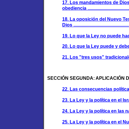
17. Los mandamientos de Dios 
obediencia ........................................
18. La oposición del Nuevo Te
Dios .................................................
19. Lo que la Ley no puede hacer.. .......
20. Lo que la Ley puede y debe hacer....
21. Los "tres usos" tradicionales de la
SECCIÓN SEGUNDA: APLICACIÓN DE 
22. Las consecuencias políticas de
23. La Ley y la política en el Isr
24. La Ley y la política en las 
25. La Ley y la política en el Nuevo 