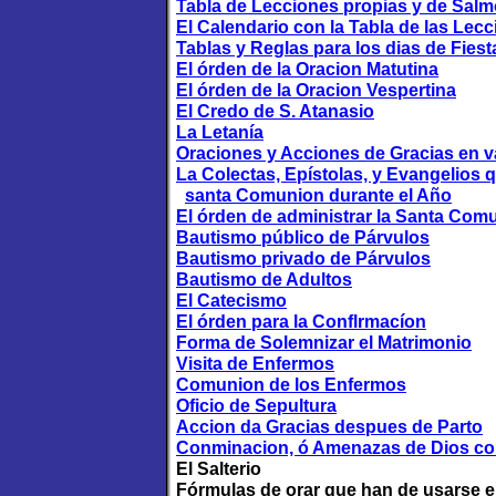
Tabla de Lecciones propias y de Salm
El Calendario con la Tabla de las Lec
Tablas y Reglas para los dias de Fiest
El órden de la Oracion Matutina
El órden de la Oracion Vespertina
El Credo de S. Atanasio
La Letanía
Oraciones y Acciones de Gracias en v
La Colectas, Epístolas, y Evangelios 
santa Comunion durante el Año
El órden de administrar la Santa Com
Bautismo público de Párvulos
Bautismo privado de Párvulos
Bautismo de Adultos
El Catecismo
El órden para la Conflrmacíon
Forma de Solemnizar el Matrimonio
Visita de Enfermos
Comunion de los Enfermos
Oficio de Sepultura
Accion da Gracias despues de Parto
Conminacion, ó Amenazas de Dios co
El Salterio
Fórmulas de orar que han de usarse e