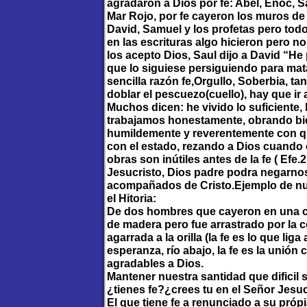
agradaron a Dios por fe: Abel, Enoc, S
Mar Rojo, por fe cayeron los muros de 
David, Samuel y los profetas pero to
en las escrituras algo hicieron pero no
los acepto Dios, Saul dijo a David “He
que lo siguiese persiguiendo para mat
sencilla razón fe,Orgullo, Soberbia, ta
doblar el pescuezo(cuello), hay que ir a
Muchos dicen: he vivido lo suficiente, 
trabajamos honestamente, obrando bi
humildemente y reverentemente con q
con el estado, rezando a Dios cuando 
obras son inútiles antes de la fe ( Efe.
Jesucristo, Dios padre podra negarnos
acompañados de Cristo.Ejemplo de nue
el Hitoria:
De dos hombres que cayeron en una co
de madera pero fue arrastrado por la c
agarrada a la orilla (la fe es lo que lig
esperanza, río abajo, la fe es la unió
agradables a Dios.
Mantener nuestra santidad que dificil
¿tienes fe?¿crees tu en el Señor Jesu
El que tiene fe a renunciado a su própia