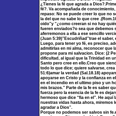
¿Tienes la fé que agrada a Dios?.Prim
fé?. Va acompañada de conocimiento,
repaso: No se puede creer lo que no s
la del que no sabe lo que cree .(Rom
oido”y “¿como creeran si no hay quié
fueren enviados?o sea que debemos sa
aferremonos a ella a ese sencillo verci
(Juan 5:39)”Escudriñad”trae el saber, el 
Luego, para tener yo fé, es preciso, a
admitirlas en mi alma, reconocer que la
propone para mi salvacion. Dice: (2 Pe
dificultad, al igual que la Trinidad en 
Santo pero cree en ello.Creo que siend
todo lo que dice; quiere salvarse, crea
51:6)amar la verdad (Sal.18.18) apoyarn
apoyarse en Cristo y la confianza en e
en el incendio en el ultimo piso y un h
mis brazos.” Parte de la fe es saber q
fuerza pero la esencia de la fe es de
hermoso que dice “fia en el”. He aquí 
nuestras vidas hasta ahora, miremos lo
agradar a Dios”.
Porque no podemos ser salvos sin fe