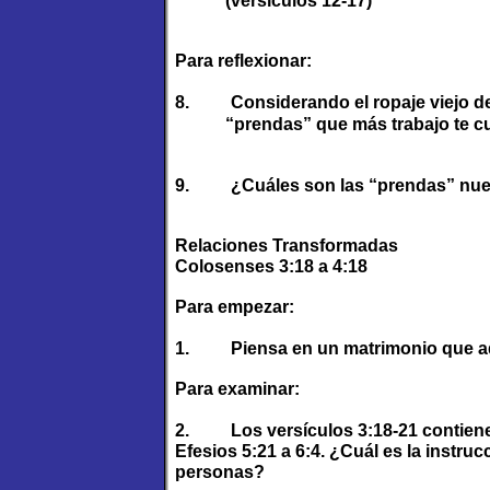
(versículos 12-17)
Para reflexionar:
8.
Considerando el ropaje viejo de
“prendas” que más trabajo te c
9.
¿Cuáles son las “prendas” nu
Relaciones Transformadas
Colosenses 3:18 a 4:18
Para empezar:
1.
Piensa en un matrimonio que a
Para examinar:
2.
Los versículos 3:18-21 contie
Efesios 5:21 a 6:4. ¿Cuál es la instru
personas?