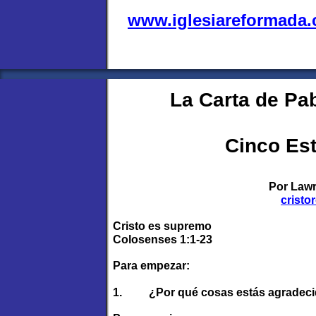
www.iglesiareformada
La Carta de Pa
Cinco Est
Por Lawr
cristo
Cristo es supremo
Colosenses 1:1-23
Para empezar:
1.
¿Por qué cosas estás agradec