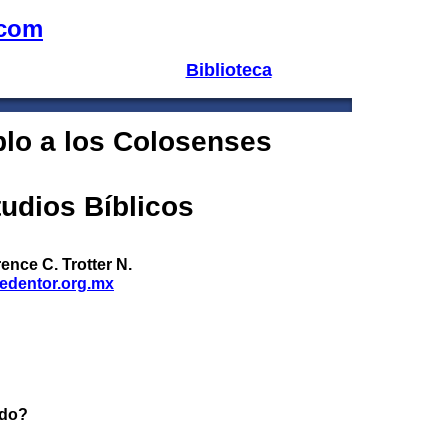
.com
Biblioteca
blo a los Colosenses
udios Bíblicos
ence C. Trotter N.
redentor.org.mx
ido?