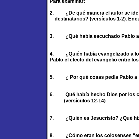
Para examinar:
2.
¿De qué manera el autor se ide
destinatarios? (versículos 1-2). Enc
3.
¿Qué había escuchado Pablo ac
4.
¿Quién había evangelizado a l
Pablo el efecto del evangelio entre lo
5.
¿ Por qué cosas pedía Pablo a 
6.
Qué había hecho Dios por los c
(versículos 12-14)
7.
¿Quién es Jesucristo? ¿Qué hiz
8.
¿Cómo eran los colosenses “e