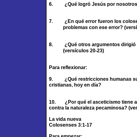
6.
¿Qué logró Jesús por nosotros a
7.
¿En qué error fueron los colo
problemas con ese error? (versí
8.
¿Qué otros argumentos dirigió 
(versículos 20-23)
Para reflexionar:
9.
¿Qué restricciones humanas sue
cristianas, hoy en día?
10.
¿Por qué el asceticismo tiene 
contra la naturaleza pecaminosa? (ver
La vida nueva
Colosenses 3:1-17
Para empezar: