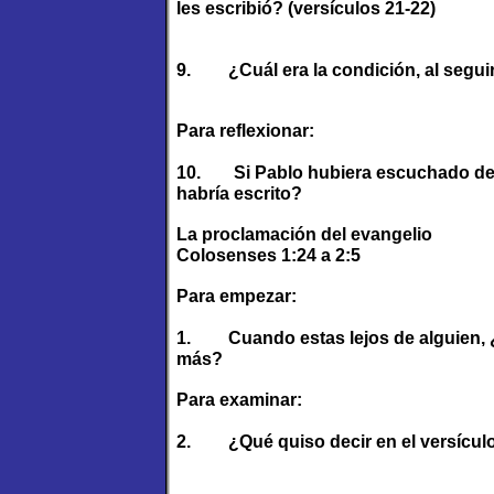
les escribió? (versículos 21-22)
9.
¿Cuál era la condición, al segu
Para reflexionar:
10.
Si Pablo hubiera escuchado del
habría escrito?
La proclamación del evangelio
Colosenses 1:24 a 2:5
Para empezar:
1.
Cuando estas lejos de alguien, 
más?
Para examinar:
2.
¿Qué quiso decir en el versícul