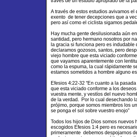
través de un estudio apropiado de la pa
A través de estos estudios avivamos el 
exento de tener decepciones que a vec
pero así como el ciclista sigamos peda
Hay mucha gente desilusionada aún en la
santidad, pero hermano nosotros por n
la gracia si funciona pero es indudable
declaramos gozosos, santos, pero despo
viejo hombre que esta viciado conform
que vayamos aparentemente con lentit
como la espuma, la cual rápidamente se
estamos sometidos a hombre alguno est
Efesios 4:22-32 “En cuanto a la pasada
que esta viciado conforme a los deseos
vuestra mente, y vestíos del nuevo homb
de la verdad. Por lo cual desechando l
prójimo, porque somos miembros los uno
se ponga el sol sobre vuestro enojo”
Todos los hijos de Dios somos nuevos 
escogidos Efesios 1:4 pero es necesari
primeramente debemos despojarnos del 