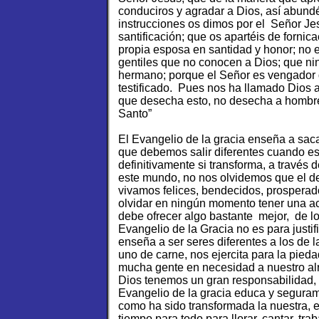
conduciros y agradar a Dios, así abun
instrucciones os dimos por el Señor Jes
santificación; que os apartéis de forni
propia esposa en santidad y honor; no
gentiles que no conocen a Dios; que ni
hermano; porque el Señor es vengador 
testificado. Pues nos ha llamado Dios a 
que desecha esto, no desecha a hombre 
Santo”
El Evangelio de la gracia enseña a sac
que debemos salir diferentes cuando es
definitivamente si transforma, a través
este mundo, no nos olvidemos que el d
vivamos felices, bendecidos, prosperad
olvidar en ningún momento tener una act
debe ofrecer algo bastante mejor, de lo 
Evangelio de la Gracia no es para justif
enseña a ser seres diferentes a los de 
uno de carne, nos ejercita para la pied
mucha gente en necesidad a nuestro alr
Dios tenemos un gran responsabilidad, 
Evangelio de la gracia educa y segura
como ha sido transformada la nuestra, es
tiempo para todo para llorar, cantar, trab