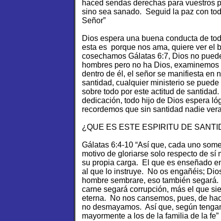
haced sendas derechas para vuestros pi
sino sea sanado. Seguid la paz con todos
Señor”
Dios espera una buena conducta de todo
esta es porque nos ama, quiere ver el 
cosechamos Gálatas 6:7, Dios no puede
hombres pero no ha Dios, examinemos b
dentro de él, el señor se manifiesta en 
santidad, cualquier ministerio se puede
sobre todo por este actitud de santidad.
dedicación, todo hijo de Dios espera ló
recordemos que sin santidad nadie vera
¿QUE ES ESTE ESPIRITU DE SANT
Gálatas 6:4-10 “Así que, cada uno some
motivo de gloriarse solo respecto de sí
su propia carga. El que es enseñado en
al que lo instruye. No os engañéis; Dio
hombre sembrare, eso también segará. 
carne segará corrupción, más el que siem
eterna. No nos cansemos, pues, de hace
no desmayamos. Así que, según tengam
mayormente a los de la familia de la fe”