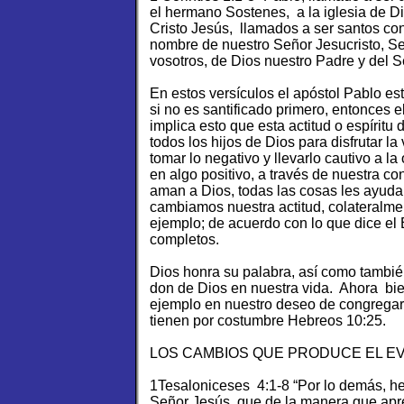
el hermano Sostenes, a la iglesia de Di
Cristo Jesús, llamados a ser santos con
nombre de nuestro Señor Jesucristo, Se
vosotros, de Dios nuestro Padre y del S
En estos versículos el apóstol Pablo e
si no es santificado primero, entonces e
implica esto que esta actitud o espíritu
todos los hijos de Dios para disfrutar la 
tomar lo negativo y llevarlo cautivo a l
en algo positivo, a través de nuestra co
aman a Dios, todas las cosas les ayud
cambiamos nuestra actitud, colateralme
ejemplo; de acuerdo con lo que dice el
completos.
Dios honra su palabra, así como también
don de Dios en nuestra vida. Ahora bi
ejemplo en nuestro deseo de congrega
tienen por costumbre Hebreos 10:25.
LOS CAMBIOS QUE PRODUCE EL EV
1Tesaloniceses 4:1-8 “Por lo demás, h
Señor Jesús, que de la manera que apr