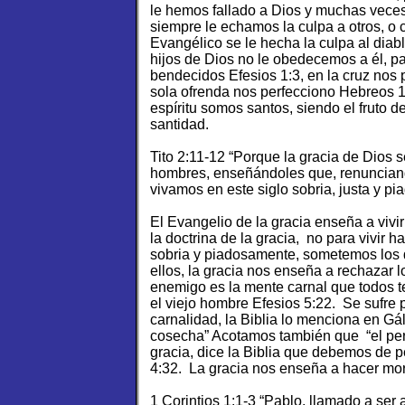
le hemos fallado a Dios y muchas vece
siempre le echamos la culpa a otros, o
Evangélico se le hecha la culpa al diab
hijos de Dios no le obedecemos a él, 
bendecidos Efesios 1:3, en la cruz nos p
sola ofrenda nos perfecciono Hebreos 10:
espíritu somos santos, siendo el fruto d
santidad.
Tito 2:11-12 “Porque la gracia de Dios 
hombres, enseñándoles que, renuncian
vivamos en este siglo sobria, justa y p
El Evangelio de la gracia enseña a vivi
la doctrina de la gracia, no para vivir h
sobria y piadosamente, sometemos los 
ellos, la gracia nos enseña a rechazar 
enemigo es la mente carnal que todos 
el viejo hombre Efesios 5:22. Se sufre 
carnalidad, la Biblia lo menciona en Gál
cosecha” Acotamos también que “el perd
gracia, dice la Biblia que debemos de 
4:32. La gracia nos enseña a hacer mori
1 Corintios 1:1-3 “Pablo, llamado a ser 