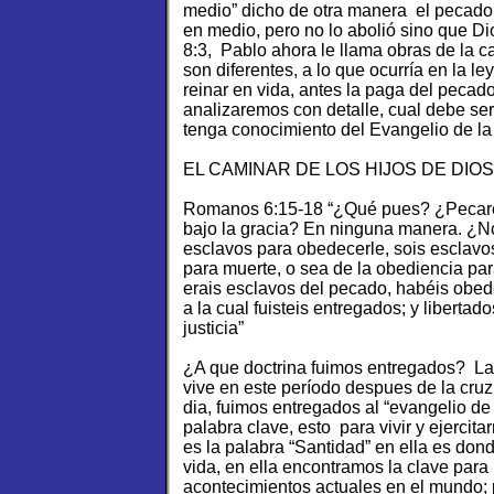
medio” dicho de otra manera el pecado f
en medio, pero no lo abolió sino que 
8:3, Pablo ahora le llama obras de la 
son diferentes, a lo que ocurría en la l
reinar en vida, antes la paga del peca
analizaremos con detalle, cual debe ser
tenga conocimiento del Evangelio de la 
EL CAMINAR DE LOS HIJOS DE DIOS
Romanos 6:15-18 “¿Qué pues? ¿Pecarem
bajo la gracia? En ninguna manera. ¿N
esclavos para obedecerle, sois esclavo
para muerte, o sea de la obediencia par
erais esclavos del pecado, habéis obed
a la cual fuisteis entregados; y libertado
justicia”
¿A que doctrina fuimos entregados? La 
vive en este período despues de la cruz
dia, fuimos entregados al “evangelio d
palabra clave, esto para vivir y ejercita
es la palabra “Santidad” en ella es don
vida, en ella encontramos la clave para 
acontecimientos actuales en el mundo