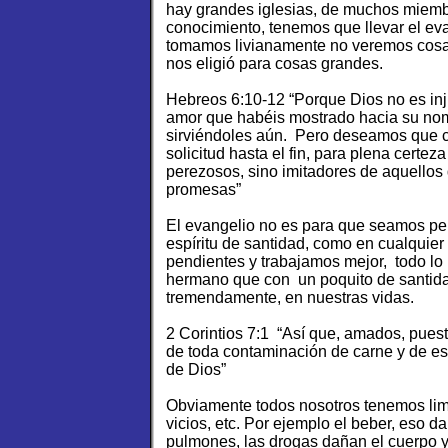
hay grandes iglesias, de muchos miembr
conocimiento, tenemos que llevar el eva
tomamos livianamente no veremos cosa
nos eligió para cosas grandes.
Hebreos 6:10-12 “Porque Dios no es inju
amor que habéis mostrado hacia su nom
sirviéndoles aún. Pero deseamos que 
solicitud hasta el fin, para plena certez
perezosos, sino imitadores de aquellos 
promesas”
El evangelio no es para que seamos pere
espíritu de santidad, como en cualquie
pendientes y trabajamos mejor, todo l
hermano que con un poquito de santida
tremendamente, en nuestras vidas.
2 Corintios 7:1 “Así que, amados, pue
de toda contaminación de carne y de esp
de Dios”
Obviamente todos nosotros tenemos limi
vicios, etc. Por ejemplo el beber, eso d
pulmones, las drogas dañan el cuerpo y