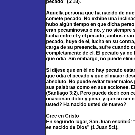
pecado” (5:18).
Aquella persona que ha nacido de nue
comete pecado. No exhibe una inclinac
hubo algún tiempo en que dicha person
eran pecaminosas o no, y no siempre se
lucha entre el y el pecado; ambos eran
pecado, huye de el, lucha en su contra
carga de su presencia, sufre cuando cae
completamente de el. El pecado ya no l
que odia. Sin embargo, no puede elimin
Si dijese que en él no hay pecado estar
que odia el pecado y que el mayor de
absoluto. No puede evitar tener malos
sus palabras como en sus acciones. 
(Santiago 3:2). Pero puede decir con ce
ocasionan dolor y pena, y que su ser n
usted? Ha nacido usted de nuevo?
Cree en Cristo
En segundo lugar, San Juan escribió: “
es nacido de Dios” (1 Juan 5:1).