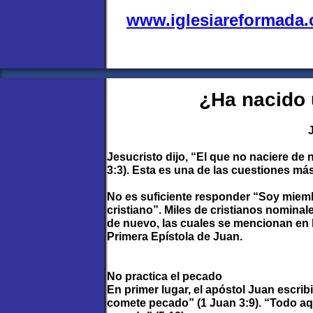
www.iglesiareformada
¿Ha nacido 
Jesucristo dijo, “El que no naciere de 
3:3). Esta es una de las cuestiones má
No es suficiente responder “Soy miem
cristiano”. Miles de cristianos nomina
de nuevo, las cuales se mencionan en l
Primera Epístola de Juan.
No practica el pecado
En primer lugar, el apóstol Juan escri
comete pecado” (1 Juan 3:9). “Todo aq