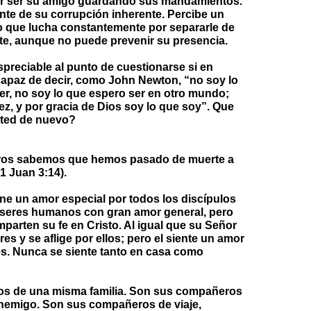
ar ser su amigo guardando sus mandamientos.
nte de su corrupción inherente. Percibe un
o que lucha constantemente por separarle de
ente, aunque no puede prevenir su presencia.
preciable al punto de cuestionarse si en
 capaz de decir, como John Newton, “no soy lo
ser, no soy lo que espero ser en otro mundo;
ez, y por gracia de Dios soy lo que soy”. Que
usted de nuevo?
otros sabemos que hemos pasado de muerte a
1 Juan 3:14).
e un amor especial por todos los discípulos
s seres humanos con gran amor general, pero
parten su fe en Cristo. Al igual que su Señor
es y se aflige por ellos; pero el siente un amor
es. Nunca se siente tanto en casa como
os de una misma familia. Son sus compañeros
enemigo. Son sus compañeros de viaje,