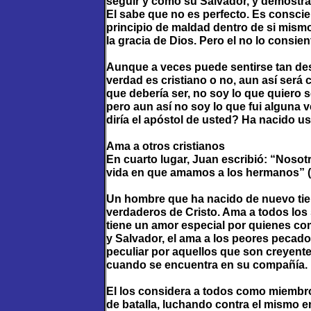
seguir y como su Salvador, y demostr
El sabe que no es perfecto. Es conscie
principio de maldad dentro de si mism
la gracia de Dios. Pero el no lo consi
Aunque a veces puede sentirse tan des
verdad es cristiano o no, aun así será
que debería ser, no soy lo que quiero 
pero aun así no soy lo que fui alguna v
diría el apóstol de usted? Ha nacido 
Ama a otros cristianos
En cuarto lugar, Juan escribió: “Nos
vida en que amamos a los hermanos” (
Un hombre que ha nacido de nuevo tien
verdaderos de Cristo. Ama a todos lo
tiene un amor especial por quienes com
y Salvador, el ama a los peores pecador
peculiar por aquellos que son creyent
cuando se encuentra en su compañía.
El los considera a todos como miembr
de batalla, luchando contra el mismo 