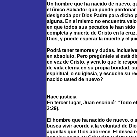
Un hombre que ha nacido de nuevo, que
el único Salvador que puede perdonar s
designada por Dios Padre para dicho p
alguna. En sí mismo no encuentra valor
en que todos sus pecados le han sido
completa y muerte de Cristo en la cruz
Dios, y puede esperar la muerte y el jui
Podrá tener temores y dudas. Inclusive
en absoluto. Pero pregúntele si está d
en vez de Cristo, y verá lo que le resp
de vida eterna en su propia bondad, su
espiritual, o su iglesia, y escuche su r
nacido usted de nuevo?
Hace justicia
En tercer lugar, Juan escribió: “Todo e
2:29).
El hombre que ha nacido de nuevo, o s
busca vivir acorde a la voluntad de Dio
aquellas que Dios aborrece. El desea 