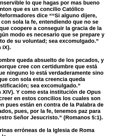
inservible lo que hagas por mas bueno
enton que es un concilio Católico
eformadores dice ““Si alguno dijere,
a con sola la fe, entendiendo que no se
que coopere a conseguir la gracia de la
ingún modo es necesario que se prepare y
to de su voluntad; sea excomulgado.”
 IX).
 hombre queda absuelto de los pecados, y
 porque cree con certidumbre que está
 que ninguno lo está verdaderamente sino
 que con sola esta creencia queda
ustificación; sea excomulgado.”
n XIV). Y como esta institución de Opus
reer en estos concilios los cuales son
en pues están en contra de la Palabra de
ados, pues, por la fe, tenemos paz para
stro Señor Jesucristo.” (Romanos 5:1).
inas erróneas de la Iglesia de Roma