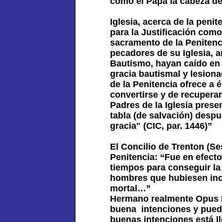
como el Papa la cabeza de
Iglesia, acerca de la peni
para la Justificación como 
sacramento de la Penitenc
pecadores de su Iglesia, a
Bautismo, hayan caído en 
gracia bautismal y lesion
de la Penitencia ofrece a 
convertirse y de recuperar 
Padres de la Iglesia pres
tabla (de salvación) despu
gracia" (CIC, par. 1446)”
El Concilio de Trenton (Ses
Penitencia: “Fue en efecto
tiempos para conseguir la 
hombres que hubiesen inc
mortal…”
Hermano realmente Opus 
buena intenciones y pued
buenas intenciones está l