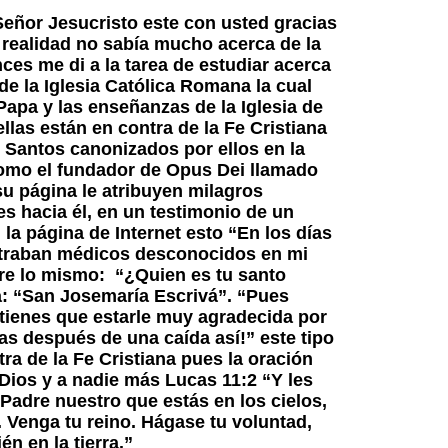
Señor Jesucristo este con usted gracias
 realidad no sabía mucho acerca de la
ces me di a la tarea de estudiar acerca
 de la Iglesia Católica Romana la cual
 Papa y las enseñanzas de la Iglesia de
las están en contra de la Fe Cristiana
s Santos canonizados por ellos en la
omo el fundador de Opus Dei llamado
su página le atribuyen milagros
es hacia él, en un testimonio de un
 la página de Internet esto “En los días
entraban médicos desconocidos en mi
re lo mismo: “¿Quien es tu santo
ía: “San Josemaría Escrivá”. “Pues
¡tienes que estarle muy agradecida por
as después de una caída así!” este tipo
ra de la Fe Cristiana pues la oración
Dios y a nadie más Lucas 11:2 “Y les
 Padre nuestro que estás en los cielos,
 Venga tu reino. Hágase tu voluntad,
én en la tierra.”