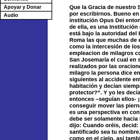
Que la Gracia de nuestro 
Apoyar y Donar
por escribirnos. Bueno en
Audio
institución Opus Dei enton
de ella, es una Institución
está bajo la autoridad del
Roma las que muchas de el
como la intercesión de lo
empleacion de milagros c
San Josemaría el cual en 
realizados por las oracion
milagro la persona dice en
siguientes al accidente 
habitación y decían siemp
protector?”. Y yo les dec
entonces –seguían ellos- 
conseguir mover las piern
es una perspectiva en cont
debe ser solamente hacia 
dijo: Cuando oréis, decid:
santificado sea tu nombre.
como en el cielo, así tambi