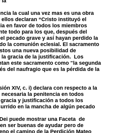
 la
tencia la cual una vez mas es una obra
ellos declaran “Cristo instituyó el
ia en favor de todos los miembros
nte todo para los que, después del
el pecado grave y así hayan perdido la
ado la comunión eclesial. El sacramento
éstos una nueva posibilidad de
la gracia de la justificación. Los
entan este sacramento como "la segunda
és del naufragio que es la pérdida de la
ión XIV, c. i) declara con respecto a la
 necesaria la penitencia en todos
gracia y justificación a todos los
urrido en la mancha de algún pecado
Dei puede mostrar una Faceta de
en ser buenas de ayudar pero de
leno el camino de la Perdición Mateo