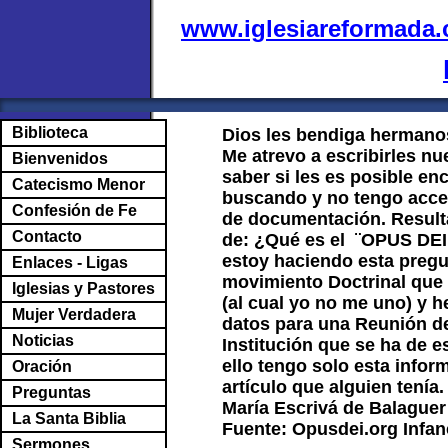
www.iglesiareformada
Biblioteca
Dios les bendiga hermano
Me atrevo a escribirles n
Bienvenidos
saber si les es posible e
Catecismo Menor
buscando y no tengo acces
Confesión de Fe
de documentación. Resulta
Contacto
de: ¿Qué es el ¨OPUS DEI 
estoy haciendo esta pregu
Enlaces - Ligas
movimiento Doctrinal que 
Iglesias y Pastores
(al cual yo no me uno) y h
Mujer Verdadera
datos para una Reunión de
Noticias
Institución que se ha de 
ello tengo solo esta info
Oración
artículo que alguien tení
Preguntas
María Escrivá de Balaguer
La Santa Biblia
Fuente: Opusdei.org Infan
Sermones