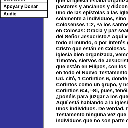
que la iglesia estaba organi
pastores y ancianos y diáco
Apoyar y Donar
uno de las epístolas a las igl
Audio
solamente a individuos, sino
Colosenses 1:2, “a los santo
en Colosas: Gracia y paz sea
del Señor Jesucristo.” Aquí v
todo el mundo, o por interés g
Cristo que están en Colosas.
iglesia bien organizada, vem
Timoteo, siervos de Jesucrist
que están en Filipos, con lo
en todo el Nuevo Testamento.
Ud. citó, 1 Corintios 6, donde
Corintos como un grupo, y no
Corintios 6:4, “Si, pues, tené
¿ponéis para juzgar a los qu
Aquí está hablando a la iglesi
unos individuos. De verdad,
Testamento ninguna vez que 
individuos que no son parte d