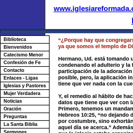
www.iglesiareformada
Biblioteca
“¿Porque hay que congregarse
ya que somos el templo de D
Bienvenidos
Catecismo Menor
Hermano, Ud. está tomando u
Confesión de Fe
condenando el adulterio y la 
Contacto
participación de la adoración
posible, pero, la aplicación i
Enlaces - Ligas
tiene que ver nada con la cu
Iglesias y Pastores
Mujer Verdadera
Y, el remedio al hábito de ha
Noticias
datos que tiene que ver con l
Primero, tenemos un mandami
Oración
Hebreos 10:25, “no dejando 
Preguntas
por costumbre, sino exhortán
La Santa Biblia
aquel día se acerca.” Ademá
Sermones