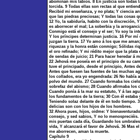
abominan mis labios. 8 En justicia son todas l
torcida. 9 Todas ellas son rectas al que entien
Recibid mi enseñanza, y no plata; Y ciencia an
que las piedras preciosas; Y todas las cosas 
12 Yo, la sabiduría, habito con la discreción, 
es aborrecer el mal; La soberbia y la arroganc
Conmigo está el consejo y el ser; Yo soy la inte
Y los príncipes determinan justicia. 16 Por m
juzgan la tierra. 17 Yo amo á los que me ama
riquezas y la honra están conmigo; Sólidas riqu
el oro refinado; Y mi rédito mejor que la plata
de sendas de juicio; 21 Para hacer heredar á m
22 Jehová me poseía en el principio de su cam
tuve el principado, desde el principio, Antes d
Antes que fuesen las fuentes de las muchas a
los collados, era yo engendrada: 26 No había aú
polvo del mundo. 27 Cuando formaba los cielo
sobrefaz del abismo; 28 Cuando afirmaba los c
Cuando ponía á la mar su estatuto, Y á las a
los fundamentos de la tierra; 30 Con él estaba 
Teniendo solaz delante de él en todo tiempo. 3
delicias son con los hijos de los hombres.
32 Ahora pues, hijos, oidme: Y bienaventurad
consejo, y sed sabios, Y no lo menospreciéis
mis puertas cada día, Guardando los umbrales 
vida, Y alcanzará el favor de Jehová. 36 Mas e
me aborrecen, aman la muerte.
Capítulo 9