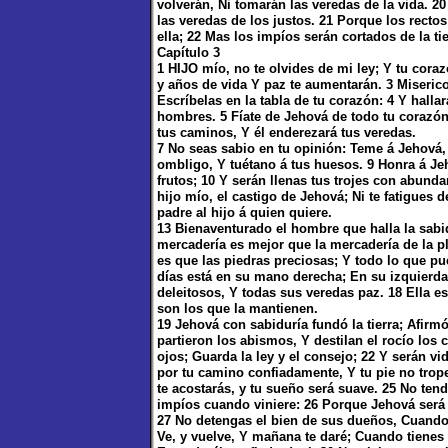
volverán, Ni tomarán las veredas de la vida. 
las veredas de los justos. 21 Porque los rectos
ella; 22 Mas los impíos serán cortados de la ti
Capítulo 3
1 HIJO mío, no te olvides de mi ley; Y tu cor
y años de vida Y paz te aumentarán. 3 Miserico
Escríbelas en la tabla de tu corazón: 4 Y halla
hombres. 5 Fíate de Jehová de todo tu corazón
tus caminos, Y él enderezará tus veredas.
7 No seas sabio en tu opinión: Teme á Jehová, 
ombligo, Y tuétano á tus huesos. 9 Honra á Jeh
frutos; 10 Y serán llenas tus trojes con abund
hijo mío, el castigo de Jehová; Ni te fatigues
padre al hijo á quien quiere.
13 Bienaventurado el hombre que halla la sabid
mercadería es mejor que la mercadería de la pl
es que las piedras preciosas; Y todo lo que p
días está en su mano derecha; En su izquierd
deleitosos, Y todas sus veredas paz. 18 Ella e
son los que la mantienen.
19 Jehová con sabiduría fundó la tierra; Afirmó
partieron los abismos, Y destilan el rocío los 
ojos; Guarda la ley y el consejo; 22 Y serán vi
por tu camino confiadamente, Y tu pie no trop
te acostarás, y tu sueño será suave. 25 No tend
impíos cuando viniere: 26 Porque Jehová será t
27 No detengas el bien de sus dueños, Cuando 
Ve, y vuelve, Y mañana te daré; Cuando tienes 