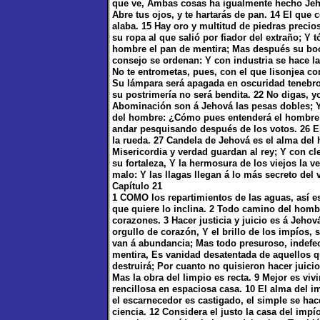
que ve, Ambas cosas ha igualmente hecho Jeh
Abre tus ojos, y te hartarás de pan. 14 El que
alaba. 15 Hay oro y multitud de piedras precio
su ropa al que salió por fiador del extraño; Y 
hombre el pan de mentira; Mas después su boc
consejo se ordenan: Y con industria se hace la
No te entrometas, pues, con el que lisonjea co
Su lámpara será apagada en oscuridad tenebros
su postrimería no será bendita. 22 No digas, y
Abominación son á Jehová las pesas dobles; Y
del hombre: ¿Cómo pues entenderá el hombre s
andar pesquisando después de los votos. 26 El
la rueda. 27 Candela de Jehová es el alma del 
Misericordia y verdad guardan al rey; Y con cl
su fortaleza, Y la hermosura de los viejos la v
malo: Y las llagas llegan á lo más secreto del v
Capítulo 21
1 COMO los repartimientos de las aguas, así es
que quiere lo inclina. 2 Todo camino del homb
corazones. 3 Hacer justicia y juicio es á Jehov
orgullo de corazón, Y el brillo de los impíos,
van á abundancia; Mas todo presuroso, indefec
mentira, Es vanidad desatentada de aquellos q
destruirá; Por cuanto no quisieron hacer juici
Mas la obra del limpio es recta. 9 Mejor es vi
rencillosa en espaciosa casa. 10 El alma del 
el escarnecedor es castigado, el simple se ha
ciencia. 12 Considera el justo la casa del imp