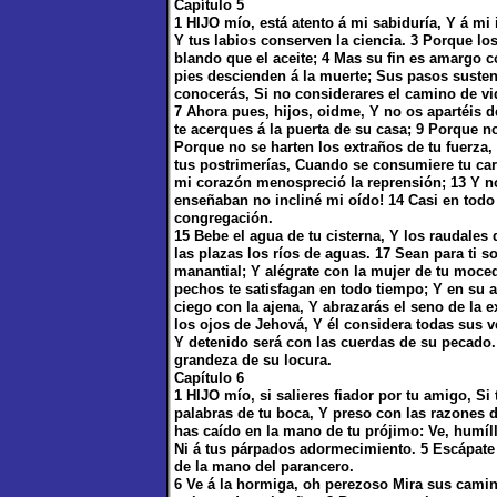
Capítulo 5
1 HIJO mío, está atento á mi sabiduría, Y á mi 
Y tus labios conserven la ciencia. 3 Porque los
blando que el aceite; 4 Mas su fin es amargo 
pies descienden á la muerte; Sus pasos susten
conocerás, Si no considerares el camino de vi
7 Ahora pues, hijos, oidme, Y no os apartéis d
te acerques á la puerta de su casa; 9 Porque no
Porque no se harten los extraños de tu fuerza,
tus postrimerías, Cuando se consumiere tu car
mi corazón menospreció la reprensión; 13 Y no
enseñaban no incliné mi oído! 14 Casi en todo
congregación.
15 Bebe el agua de tu cisterna, Y los raudales
las plazas los ríos de aguas. 17 Sean para ti s
manantial; Y alégrate con la mujer de tu moc
pechos te satisfagan en todo tiempo; Y en su 
ciego con la ajena, Y abrazarás el seno de la
los ojos de Jehová, Y él considera todas sus 
Y detenido será con las cuerdas de su pecado. 2
grandeza de su locura.
Capítulo 6
1 HIJO mío, si salieres fiador por tu amigo, Si
palabras de tu boca, Y preso con las razones de
has caído en la mano de tu prójimo: Ve, humíll
Ni á tus párpados adormecimiento. 5 Escápate
de la mano del parancero.
6 Ve á la hormiga, oh perezoso Mira sus camino