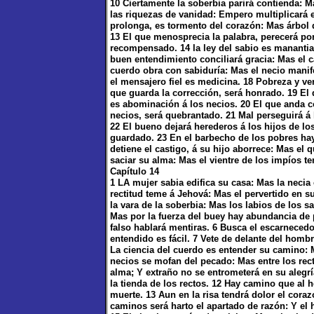
10 Ciertamente la soberbia parirá contienda: M
las riquezas de vanidad: Empero multiplicará 
prolonga, es tormento del corazón: Mas árbol 
13 El que menosprecia la palabra, perecerá po
recompensado. 14 la ley del sabio es manantial
buen entendimiento conciliará gracia: Mas el 
cuerdo obra con sabiduría: Mas el necio manif
el mensajero fiel es medicina. 18 Pobreza y v
que guarda la corrección, será honrado. 19 El 
es abominación á los necios. 20 El que anda co
necios, será quebrantado. 21 Mal perseguirá á 
22 El bueno dejará herederos á los hijos de los
guardado. 23 En el barbecho de los pobres hay
detiene el castigo, á su hijo aborrece: Mas el
saciar su alma: Mas el vientre de los impíos t
Capítulo 14
1 LA mujer sabia edifica su casa: Mas la necia
rectitud teme á Jehová: Mas el pervertido en s
la vara de la soberbia: Mas los labios de los s
Mas por la fuerza del buey hay abundancia de p
falso hablará mentiras. 6 Busca el escarnecedor
entendido es fácil. 7 Vete de delante del hombr
La ciencia del cuerdo es entender su camino: 
necios se mofan del pecado: Mas entre los rec
alma; Y extraño no se entrometerá en su alegrí
la tienda de los rectos. 12 Hay camino que a
muerte. 13 Aun en la risa tendrá dolor el coraz
caminos será harto el apartado de razón: Y el 