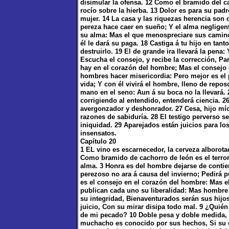
disimular la ofensa. 12 Como el bramido del ca
rocío sobre la hierba. 13 Dolor es para su padr
mujer. 14 La casa y las riquezas herencia son 
pereza hace caer en sueño; Y el alma neglige
su alma: Mas el que menospreciare sus camino
él le dará su paga. 18 Castiga á tu hijo en tan
destruirlo. 19 El de grande ira llevará la pena
Escucha el consejo, y recibe la corrección, P
hay en el corazón del hombre; Mas el consejo
hombres hacer misericordia: Pero mejor es el 
vida; Y con él vivirá el hombre, lleno de repo
mano en el seno: Aun á su boca no la llevará. 
corrigiendo al entendido, entenderá ciencia. 2
avergonzador y deshonrador. 27 Cesa, hijo mío
razones de sabiduría. 28 El testigo perverso se
iniquidad. 29 Aparejados están juicios para lo
insensatos.
Capítulo 20
1 EL vino es escarnecedor, la cerveza alborotad
Como bramido de cachorro de león es el terror 
alma. 3 Honra es del hombre dejarse de contien
perezoso no ara á causa del invierno; Pedirá 
es el consejo en el corazón del hombre: Mas 
publican cada uno su liberalidad: Mas hombre 
su integridad, Bienaventurados serán sus hijos
juicio, Con su mirar disipa todo mal. 9 ¿Quié
de mi pecado? 10 Doble pesa y doble medida,
muchacho es conocido por sus hechos, Si su obr