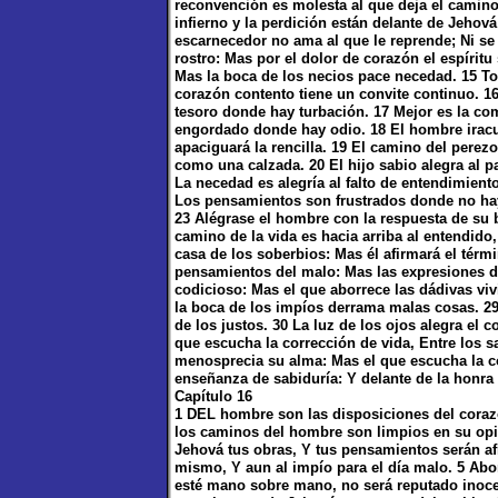
reconvención es molesta al que deja el camino:
infierno y la perdición están delante de Jehov
escarnecedor no ama al que le reprende; Ni se 
rostro: Mas por el dolor de corazón el espíritu
Mas la boca de los necios pace necedad. 15 Tod
corazón contento tiene un convite continuo. 1
tesoro donde hay turbación. 17 Mejor es la c
engordado donde hay odio. 18 El hombre iracu
apaciguará la rencilla. 19 El camino del perez
como una calzada. 20 El hijo sabio alegra al 
La necedad es alegría al falto de entendimien
Los pensamientos son frustrados donde no hay
23 Alégrase el hombre con la respuesta de su b
camino de la vida es hacia arriba al entendido,
casa de los soberbios: Mas él afirmará el tér
pensamientos del malo: Mas las expresiones de
codicioso: Mas el que aborrece las dádivas viv
la boca de los impíos derrama malas cosas. 29
de los justos. 30 La luz de los ojos alegra el
que escucha la corrección de vida, Entre los s
menosprecia su alma: Mas el que escucha la co
enseñanza de sabiduría: Y delante de la honra 
Capítulo 16
1 DEL hombre son las disposiciones del coraz
los caminos del hombre son limpios en su opi
Jehová tus obras, Y tus pensamientos serán a
mismo, Y aun al impío para el día malo. 5 Ab
esté mano sobre mano, no será reputado inocen