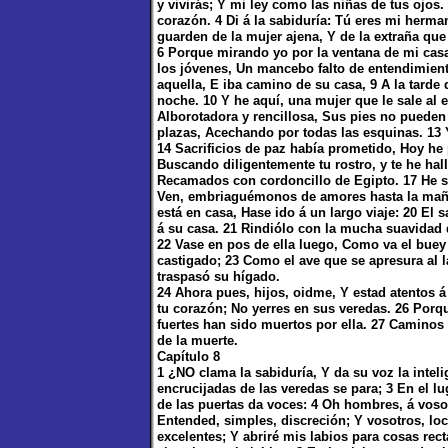
y vivirás; Y mi ley como las niñas de tus ojos.
corazón. 4 Di á la sabiduría: Tú eres mi herman
guarden de la mujer ajena, Y de la extraña que
6 Porque mirando yo por la ventana de mi casa,
los jóvenes, Un mancebo falto de entendimiento
aquella, E iba camino de su casa, 9 A la tarde 
noche. 10 Y he aquí, una mujer que le sale al 
Alborotadora y rencillosa, Sus pies no pueden 
plazas, Acechando por todas las esquinas. 13 Y
14 Sacrificios de paz había prometido, Hoy he 
Buscando diligentemente tu rostro, y te he ha
Recamados con cordoncillo de Egipto. 17 He 
Ven, embriaguémonos de amores hasta la mañ
está en casa, Hase ido á un largo viaje: 20 El 
á su casa. 21 Rindiólo con la mucha suavidad 
22 Vase en pos de ella luego, Como va el buey 
castigado; 23 Como el ave que se apresura al l
traspasó su hígado.
24 Ahora pues, hijos, oidme, Y estad atentos 
tu corazón; No yerres en sus veredas. 26 Por
fuertes han sido muertos por ella. 27 Caminos
de la muerte.
Capítulo 8
1 ¿NO clama la sabiduría, Y da su voz la inteli
encrucijadas de las veredas se para; 3 En el lug
de las puertas da voces: 4 Oh hombres, á voso
Entended, simples, discreción; Y vosotros, loc
excelentes; Y abriré mis labios para cosas rec