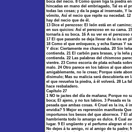
boca del necio. 8 Como quien liga la piedra en
hincadas en mano del embriagado, Tal es el pro
todas las cosas; y da la paga al insensato, Y 
vómito, Así el necio que repite su necedad. 1
hay del necio que de él.
13 Dice el perezoso: El león está en el camino;
en sus quicios: Así el perezoso en su cama. 
tornarla á su boca. 16 A su ver es el perezoso
17 El que pasando se deja llevar de la ira en p
18 Como el que enloquece, y echa llamas Y sae
Y dice: Ciertamente me chanceaba. 20 Sin leña
contienda. 21 El carbón para brasas, y la leña
contienda. 22 Las palabras del chismoso parece
vientre. 23 Como escoria de plata echada sobre
malo. 24 Otro parece en los labios al que abo
amigablemente, no le creas; Porque siete abo
disimulo; Mas su malicia será descubierta en l
el que revuelva la piedra, á él volverá. 28 La f
hace resbaladero.
Capítulo 27
1 NO te jactes del día de mañana; Porque no sab
boca; El ajeno, y no tus labios. 3 Pesada es la
pesada que ambas cosas. 4 Cruel es la ira, é i
envidia? 5 Mejor es reprensión manifiesta Que
importunos los besos del que aborrece. 7 El al
hambrienta todo lo amargo es dulce. 8 Cual av
lugar. 9 El ungüento y el perfume alegran el c
No dejes á tu amigo, ni al amigo de tu padre; N