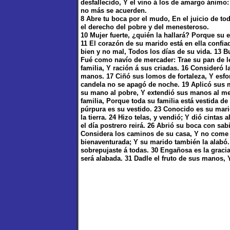
desfallecido, Y el vino á los de amargo ánimo:
no más se acuerden.
8 Abre tu boca por el mudo, En el juicio de tod
el derecho del pobre y del menesteroso.
10 Mujer fuerte, ¿quién la hallará? Porque su 
11 El corazón de su marido está en ella confia
bien y no mal, Todos los días de su vida. 13 B
Fué como navío de mercader: Trae su pan de l
familia, Y ración á sus criadas. 16 Consideró l
manos. 17 Ciñó sus lomos de fortaleza, Y esfo
candela no se apagó de noche. 19 Aplicó sus 
su mano al pobre, Y extendió sus manos al me
familia, Porque toda su familia está vestida de 
púrpura es su vestido. 23 Conocido es su mari
la tierra. 24 Hizo telas, y vendió; Y dió cintas
el día postrero reirá. 26 Abrió su boca con sab
Considera los caminos de su casa, Y no come e
bienaventurada; Y su marido también la alabó.
sobrepujaste á todas. 30 Engañosa es la graci
será alabada. 31 Dadle el fruto de sus manos, 