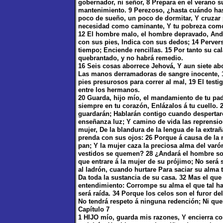
gobernador, ni señor, 8 Prepara en el verano s
mantenimiento. 9 Perezoso, ¿hasta cuándo has
poco de sueño, un poco de dormitar, Y cruzar 
necesidad como caminante, Y tu pobreza com
12 El hombre malo, el hombre depravado, Anda
con sus pies, Indica con sus dedos; 14 Perve
tiempo; Enciende rencillas. 15 Por tanto su c
quebrantado, y no habrá remedio.
16 Seis cosas aborrece Jehová, Y aun siete ab
Las manos derramadoras de sangre inocente, 
pies presurosos para correr al mal, 19 El testi
entre los hermanos.
20 Guarda, hijo mío, el mandamiento de tu pad
siempre en tu corazón, Enlázalos á tu cuello.
guardarán; Hablarán contigo cuando despertar
enseñanza luz; Y camino de vida las reprensio
mujer, De la blandura de la lengua de la extrañ
prenda con sus ojos: 26 Porque á causa de la
pan; Y la mujer caza la preciosa alma del var
vestidos se quemen? 28 ¿Andará el hombre sobr
que entrare á la mujer de su prójimo; No será 
al ladrón, cuando hurtare Para saciar su alma
Da toda la sustancia de su casa. 32 Mas el que 
entendimiento: Corrompe su alma el que tal ha
será raída. 34 Porque los celos son el furor d
No tendrá respeto á ninguna redención; Ni que
Capítulo 7
1 HIJO mío, guarda mis razones, Y encierra 