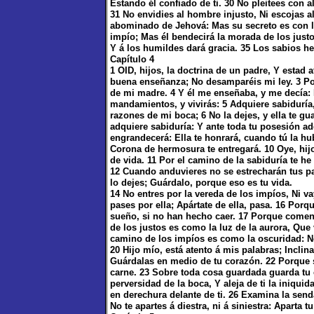
Estando él confiado de ti. 30 No pleitees con a
31 No envidies al hombre injusto, Ni escojas 
abominado de Jehová: Mas su secreto es con lo
impío; Mas él bendecirá la morada de los justo
Y á los humildes dará gracia. 35 Los sabios h
Capítulo 4
1 OID, hijos, la doctrina de un padre, Y estad
buena enseñanza; No desamparéis mi ley. 3 Por
de mi madre. 4 Y él me enseñaba, y me decía:
mandamientos, y vivirás: 5 Adquiere sabiduría, 
razones de mi boca; 6 No la dejes, y ella te gu
adquiere sabiduría: Y ante toda tu posesión adq
engrandecerá: Ella te honrará, cuando tú la hu
Corona de hermosura te entregará. 10 Oye, hijo
de vida. 11 Por el camino de la sabiduría te 
12 Cuando anduvieres no se estrecharán tus pas
lo dejes; Guárdalo, porque eso es tu vida.
14 No entres por la vereda de los impíos, Ni 
pases por ella; Apártate de ella, pasa. 16 Porq
sueño, si no han hecho caer. 17 Porque comen
de los justos es como la luz de la aurora, Que 
camino de los impíos es como la oscuridad: N
20 Hijo mío, está atento á mis palabras; Inclin
Guárdalas en medio de tu corazón. 22 Porque s
carne. 23 Sobre toda cosa guardada guarda tu c
perversidad de la boca, Y aleja de ti la iniqui
en derechura delante de ti. 26 Examina la sen
No te apartes á diestra, ni á siniestra: Aparta t