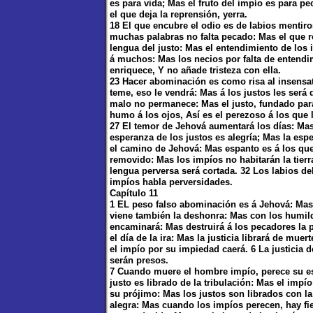
es para vida; Mas el fruto del impío es para p
el que deja la reprensión, yerra.
18 El que encubre el odio es de labios mentiro
muchas palabras no falta pecado: Mas el que re
lengua del justo: Mas el entendimiento de los
á muchos: Mas los necios por falta de entendi
enriquece, Y no añade tristeza con ella.
23 Hacer abominación es como risa al insensa
teme, eso le vendrá: Mas á los justos les será 
malo no permanece: Mas el justo, fundado para
humo á los ojos, Así es el perezoso á los que 
27 El temor de Jehová aumentará los días: Mas
esperanza de los justos es alegría; Mas la espe
el camino de Jehová: Mas espanto es á los que
removido: Mas los impíos no habitarán la tierr
lengua perversa será cortada. 32 Los labios de
impíos habla perversidades.
Capítulo 11
1 EL peso falso abominación es á Jehová: Mas 
viene también la deshonra: Mas con los humilde
encaminará: Mas destruirá á los pecadores la 
el día de la ira: Mas la justicia librará de mue
el impío por su impiedad caerá. 6 La justicia 
serán presos.
7 Cuando muere el hombre impío, perece su esp
justo es librado de la tribulación: Mas el impí
su prójimo: Mas los justos son librados con la 
alegra: Mas cuando los impíos perecen, hay fie