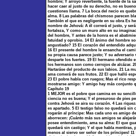
hombre; Y arroyo revertiente, la fuente de la s
hacer caer al justo de su derecho, no es bueno
cuestiones llama. 7 La boca del necio es quebr
alma. 8 Las palabras del chismoso parecen bla
También el que es negligente en su obra Es he
nombre de Jehová: A él correrá el justo, y será
fortaleza, Y como un muro alto en su imaginac
del hombre, Y antes de la honra es el abatimie
fatuidad y oprobio. 14 El ánimo del hombre s
angustiado? 15 El corazón del entendido adquie
16 El presente del hombre le ensancha el camin
su propia causa parece justo; Y su adversario v
desparte los fuertes. 19 El hermano ofendido 
los hermanos son como cerrojos de alcázar. 20 
Hartaráse del producto de sus labios. 21 La mue
ama comerá de sus frutos. 22 El que halló espo
23 El pobre habla con ruegos; Mas el rico res
mostrarse amigo: Y amigo hay más conjunto q
Capítulo 19
1 MEJOR es el pobre que camina en su sencillez
ciencia no es buena; Y el presuroso de pies p
contra Jehová se aira su corazón. 4 Las riqu
es apartado. 5 El testigo falso no quedará sin
rogarán al príncipe: Mas cada uno es amigo d
aborrecen: ¡Cuánto más sus amigos se alejarán 
posee entendimiento, ama su alma: El que guarda
quedará sin castigo; Y el que habla mentiras, p
menos al siervo ser señor de los príncipes! 11