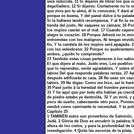
será reducida. 11 Si dejares de librar los que
degolladero; 12 Si dijeres: Ciertamente no lo
que mira por tu alma, él lo conocerá, Y dará a
porque es buena, Y del panal dulce á tu paladar
Si la hallares tendrá recompensa, Y al fin tu 
tienda del justo, No saquees su cámara; 16 Porq
los impíos caerán en el mal. 17 Cuando cayere
alegre tu corazón: 18 Porque Jehová no lo mire
entrometas con los malignos, Ni tengas envidi
fin, Y la candela de los impíos será apagada. 2
con los veleidosos: 22 Porque su quebrantamie
ambos, ¿quién lo comprende?
23 También estas cosas pertenecen á los sabios
El que dijere al malo, Justo eres, Los pueblos 
que lo reprenden, serán agradables, Y sobre e
labios Del que responde palabras rectas. 27 Ap
después edificarás tu casa. 28 No seas sin cau
labios. 29 No digas: Como me hizo, así le har
30 Pasé junto á la heredad del hombre perezoso
31 Y he aquí que por toda ella habían ya creci
de piedra estaba ya destruída. 32 Y yo miré, y
poco de sueño, cabeceando otro poco, Ponien
vendrá como caminante tu necesidad, Y tu p
Capítulo 25
1 TAMBIÉN estos son proverbios de Salomón, l
Judá. 2 Gloria de Dios es encubrir la palabra; 
altura de los cielos, y para la profundidad de l
investigación. 4 Quita las escorias de la plata,