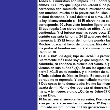
Todos sus ministros son impíos. 13 El pobre y
ambos. 14 El rey que juzga con verdad á los po
corrección dan sabiduría: Mas el muchacho c
son muchos, mucha es la prevaricación; Mas los 
te dará descanso, Y dará deleite á tu alma. 18
la ley, bienaventurado él. 19 El siervo no se 
corresponde. 20 ¿Has visto hombre ligero en s
El que regala á su siervo desde su niñez, A la
contiendas; Y el furioso muchas veces peca. 2
espíritu sustenta la honra. 24 El aparcero del 
denunciará. 25 El temor del hombre pondrá laz
Muchos buscan el favor del príncipe: Mas de J
los justos el hombre inicuo; Y abominación es
Capítulo 30
1 PALABRAS de Agur, hijo de Jachê: La profecía q
Ciertamente más rudo soy yo que ninguno, Ni 
sabiduría, Ni conozco la ciencia del Santo. 4 
vientos en sus puños? ¿Quién ató las aguas e
tierra? ¿Cuál es su nombre, y el nombre de su 
5 Toda palabra de Dios es limpia: Es escudo á 
porque no te reprenda, Y seas hallado mentiro
7 Dos cosas te he demandado; No me las niegu
aparta de mí. No me des pobreza ni riquezas;
harte, y te niegue, y diga, ¿Quién es Jehová?
de mi Dios.
10 No acuses al siervo ante su señor, Porque 
á su padre, Y á su madre no bendice. 12 Hay g
limpiado su inmundicia. 13 Hay generación cu