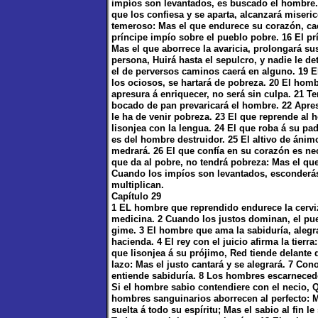
impíos son levantados, es buscado el hombre.
que los confiesa y se aparta, alcanzará miser
temeroso: Mas el que endurece su corazón, cae
príncipe impío sobre el pueblo pobre. 16 El prí
Mas el que aborrece la avaricia, prolongará s
persona, Huirá hasta el sepulcro, y nadie le d
el de perversos caminos caerá en alguno. 19 El
los ociosos, se hartará de pobreza. 20 El hom
apresura á enriquecer, no será sin culpa. 21 
bocado de pan prevaricará el hombre. 22 Apres
le ha de venir pobreza. 23 El que reprende al
lisonjea con la lengua. 24 El que roba á su p
es del hombre destruidor. 25 El altivo de ánim
medrará. 26 El que confía en su corazón es nec
que da al pobre, no tendrá pobreza: Mas el qu
Cuando los impíos son levantados, esconderás
multiplican.
Capítulo 29
1 EL hombre que reprendido endurece la cerviz
medicina. 2 Cuando los justos dominan, el pu
gime. 3 El hombre que ama la sabiduría, alegr
hacienda. 4 El rey con el juicio afirma la tier
que lisonjea á su prójimo, Red tiende delante
lazo: Mas el justo cantará y se alegrará. 7 Con
entiende sabiduría. 8 Los hombres escarnecedor
Si el hombre sabio contendiere con el necio, Q
hombres sanguinarios aborrecen al perfecto: M
suelta á todo su espíritu; Mas el sabio al fin 