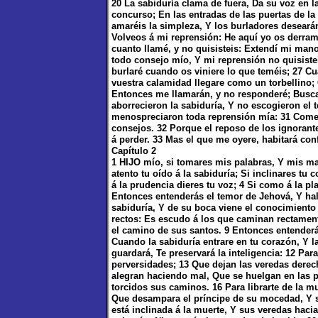
20 La sabiduría clama de fuera, Da su voz en l
concurso; En las entradas de las puertas de l
amaréis la simpleza, Y los burladores desearán
Volveos á mi reprensión: He aquí yo os derrama
cuanto llamé, y no quisisteis: Extendí mi man
todo consejo mío, Y mi reprensión no quisiste
burlaré cuando os viniere lo que teméis; 27 C
vuestra calamidad llegare como un torbellino; 
Entonces me llamarán, y no responderé; Busc
aborrecieron la sabiduría, Y no escogieron el 
menospreciaron toda reprensión mía: 31 Comer
consejos. 32 Porque el reposo de los ignorante
á perder. 33 Mas el que me oyere, habitará con
Capítulo 2
1 HIJO mío, si tomares mis palabras, Y mis ma
atento tu oído á la sabiduría; Si inclinares tu 
á la prudencia dieres tu voz; 4 Si como á la pl
Entonces entenderás el temor de Jehová, Y hal
sabiduría, Y de su boca viene el conocimiento y
rectos: Es escudo á los que caminan rectamente
el camino de sus santos. 9 Entonces entenderás
Cuando la sabiduría entrare en tu corazón, Y la
guardará, Te preservará la inteligencia: 12 Pa
perversidades; 13 Que dejan las veredas dere
alegran haciendo mal, Que se huelgan en las p
torcidos sus caminos. 16 Para librarte de la m
Que desampara el príncipe de su mocedad, Y se
está inclinada á la muerte, Y sus veredas hacia