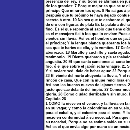
presencia del rey, Y su trono se afirmará en just
de los grandes: 7 Porque mejor es que se te d
príncipe Que miraron tus ojos. 8 No salgas á p
Después que tu prójimo te haya dejado confus
secreto á otro. 10 No sea que te deshonre el q
de oro con figuras de plata Es la palabra dich
fino, Es el que reprende al sabio que tiene oíd
es el mensajero fiel á los que lo envían: Pues
vientos sin lluvia, Así es el hombre que se jac
el príncipe; Y la lengua blanda quebranta los 
sea que te hartes de ella, y la vomites. 17 Deté
aborrezca. 18 Martillo y cuchillo y saeta agud
testimonio. 19 Diente quebrado y pie resbalado
angustia. 20 El que canta canciones al corazón
frío, ó el que sobre el jabón echa vinagre. 21 
Y si tuviere sed, dale de beber agua: 22 Porqu
23 El viento del norte ahuyenta la lluvia, Y el 
rincón de casa, Que con la mujer rencillosa en
Así son las buenas nuevas de lejanas tierras. 
justo que cae delante del impío. 27 Comer much
gloria. 28 Como ciudad derribada y sin muro, E
Capítulo 26
1 COMO la nieve en el verano, y la lluvia en la
en su vagar, y como la golondrina en su vuelo,
para el caballo, y el cabestro para el asno, Y 
necio en conformidad á su necedad, Para que 
su necedad, Porque no se estime sabio en su o
Así es el que envía algo por mano de un necio. 