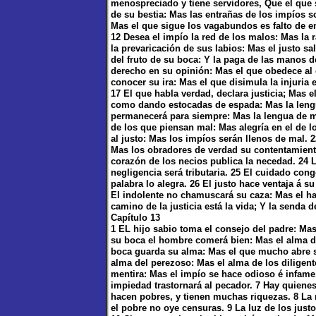
menospreciado y tiene servidores, Que el que se
de su bestia: Mas las entrañas de los impíos so
Mas el que sigue los vagabundos es falto de e
12 Desea el impío la red de los malos: Mas la r
la prevaricación de sus labios: Mas el justo sa
del fruto de su boca: Y la paga de las manos d
derecho en su opinión: Mas el que obedece al 
conocer su ira: Mas el que disimula la injuria 
17 El que habla verdad, declara justicia; Mas 
como dando estocadas de espada: Mas la lengu
permanecerá para siempre: Mas la lengua de 
de los que piensan mal: Mas alegría en el de 
al justo: Mas los impíos serán llenos de mal.
Mas los obradores de verdad su contentamient
corazón de los necios publica la necedad. 24 
negligencia será tributaria. 25 El cuidado con
palabra lo alegra. 26 El justo hace ventaja á s
El indolente no chamuscará su caza: Mas el ha
camino de la justicia está la vida; Y la senda 
Capítulo 13
1 EL hijo sabio toma el consejo del padre: Mas
su boca el hombre comerá bien: Mas el alma de
boca guarda su alma: Mas el que mucho abre su
alma del perezoso: Mas el alma de los diligent
mentira: Mas el impío se hace odioso é infame.
impiedad trastornará al pecador. 7 Hay quienes
hacen pobres, y tienen muchas riquezas. 8 La 
el pobre no oye censuras. 9 La luz de los just