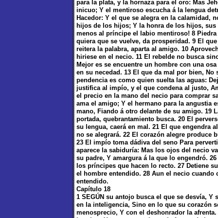
para la plata, y la hornaza para el oro: Mas Je
inicuo; Y el mentiroso escucha á la lengua detr
Hacedor: Y el que se alegra en la calamidad, n
hijos de los hijos; Y la honra de los hijos, sus
menos al príncipe el labio mentiroso! 8 Piedr
quiera que se vuelve, da prosperidad. 9 El que
reitera la palabra, aparta al amigo. 10 Aprovec
hiriese en el necio. 11 El rebelde no busca sin
Mejor es se encuentre un hombre con una osa 
en su necedad. 13 El que da mal por bien, No s
pendencia es como quien suelta las aguas: Dej
justifica al impío, y el que condena al justo
el precio en la mano del necio para comprar s
ama el amigo; Y el hermano para la angustia e
mano, Fiando á otro delante de su amigo. 19 L
portada, quebrantamiento busca. 20 El pervers
su lengua, caerá en mal. 21 El que engendra al 
no se alegrará. 22 El corazón alegre produce b
23 El impío toma dádiva del seno Para perverti
aparece la sabiduría: Mas los ojos del necio va
su padre, Y amargura á la que lo engendró. 26 
los príncipes que hacen lo recto. 27 Detiene su
el hombre entendido. 28 Aun el necio cuando ca
entendido.
Capítulo 18
1 SEGÚN su antojo busca el que se desvía, Y s
en la inteligencia, Sino en lo que su corazón 
menosprecio, Y con el deshonrador la afrenta.