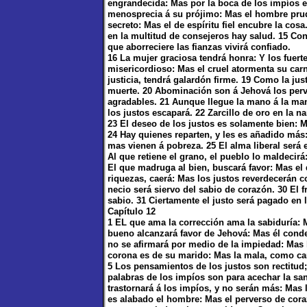
engrandecida: Mas por la boca de los impíos el
menosprecia á su prójimo: Mas el hombre prud
secreto: Mas el de espíritu fiel encubre la cosa
en la multitud de consejeros hay salud. 15 Con 
que aborreciere las fianzas vivirá confiado.
16 La mujer graciosa tendrá honra: Y los fuert
misericordioso: Mas el cruel atormenta su car
justicia, tendrá galardón firme. 19 Como la just
muerte. 20 Abominación son á Jehová los perv
agradables. 21 Aunque llegue la mano á la man
los justos escapará. 22 Zarcillo de oro en la n
23 El deseo de los justos es solamente bien: 
24 Hay quienes reparten, y les es añadido más
mas vienen á pobreza. 25 El alma liberal será 
Al que retiene el grano, el pueblo lo maldecir
El que madruga al bien, buscará favor: Mas el 
riquezas, caerá: Mas los justos reverdecerán c
necio será siervo del sabio de corazón. 30 El f
sabio. 31 Ciertamente el justo será pagado en l
Capítulo 12
1 EL que ama la corrección ama la sabiduría: M
bueno alcanzará favor de Jehová: Mas él con
no se afirmará por medio de la impiedad: Mas l
corona es de su marido: Mas la mala, como c
5 Los pensamientos de los justos son rectitud
palabras de los impíos son para acechar la sang
trastornará á los impíos, y no serán más: Mas
es alabado el hombre: Mas el perverso de cora