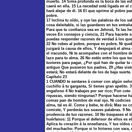
muerto. 14 Sima profunda es la boca de las ext
caerá en ella. 15 La necedad está ligada en el
hará alejar de él. 16 El que oprime al pobre pa
pobre.
17 Inclina tu oído, y oye las palabras de los s
cosa deleitable, si las guardares en tus entra
Para que tu confianza sea en Jehová, Te las he
veces En consejos y ciencia, 21 Para hacerte 
puedas responder razones de verdad á los que 
22 No robes al pobre, porque es pobre, Ni queb
juzgará la causa de ellos, Y despojará el alma
el iracundo, Ni te acompañes con el hombre d
lazo para tu alma. 26 No estés entre los que t
tuvieres para pagar, ¿Por qué han de quitar tu
antiguo Que pusieron tus padres. 29 ¿Has vist
estará; No estará delante de los de baja suerte.
Capítulo 23
1 CUANDO te sentares á comer con algún señor,
cuchillo á tu garganta, Si tienes gran apetito
engañoso 4 No trabajes por ser rico; Pon coto 
riquezas, siendo ningunas? Porque hacerse han
comas pan de hombre de mal ojo, Ni codicies 
alma, tal es él. Come y bebe, te dirá; Mas su c
comiste, Y perderás tus suaves palabras. 9 No
prudencia de tus razones. 10 No traspases el t
huérfanos: 11 Porque el defensor de ellos es el 
Aplica tu corazón á la enseñanza, Y tus oídos 
del muchacho: Porque si lo hirieres con vara, 