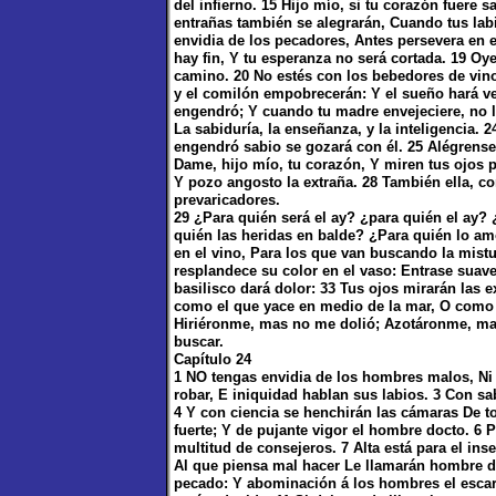
del infierno. 15 Hijo mío, si tu corazón fuere 
entrañas también se alegrarán, Cuando tus lab
envidia de los pecadores, Antes persevera en 
hay fin, Y tu esperanza no será cortada. 19 Oye
camino. 20 No estés con los bebedores de vin
y el comilón empobrecerán: Y el sueño hará ves
engendró; Y cuando tu madre envejeciere, no l
La sabiduría, la enseñanza, y la inteligencia. 
engendró sabio se gozará con él. 25 Alégrense
Dame, hijo mío, tu corazón, Y miren tus ojos 
Y pozo angosto la extraña. 28 También ella, c
prevaricadores.
29 ¿Para quién será el ay? ¿para quién el ay? 
quién las heridas en balde? ¿Para quién lo am
en el vino, Para los que van buscando la mist
resplandece su color en el vaso: Entrase sua
basilisco dará dolor: 33 Tus ojos mirarán las 
como el que yace en medio de la mar, O como e
Hiriéronme, mas no me dolió; Azotáronme, mas 
buscar.
Capítulo 24
1 NO tengas envidia de los hombres malos, Ni 
robar, E iniquidad hablan sus labios. 3 Con sab
4 Y con ciencia se henchirán las cámaras De t
fuerte; Y de pujante vigor el hombre docto. 6 P
multitud de consejeros. 7 Alta está para el inse
Al que piensa mal hacer Le llamarán hombre d
pecado: Y abominación á los hombres el escarne