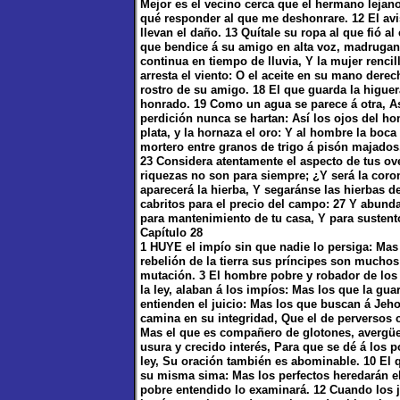
Mejor es el vecino cerca que el hermano lejano
qué responder al que me deshonrare. 12 El avi
llevan el daño. 13 Quítale su ropa al que fió al
que bendice á su amigo en alta voz, madrugan
continua en tiempo de lluvia, Y la mujer renci
arresta el viento: O el aceite en su mano dere
rostro de su amigo. 18 El que guarda la higuer
honrado. 19 Como un agua se parece á otra, Así
perdición nunca se hartan: Así los ojos del ho
plata, y la hornaza el oro: Y al hombre la boc
mortero entre granos de trigo á pisón majados,
23 Considera atentamente el aspecto de tus ov
riquezas no son para siempre; ¿Y será la coro
aparecerá la hierba, Y segaránse las hierbas d
cabritos para el precio del campo: 27 Y abund
para mantenimiento de tu casa, Y para sustento
Capítulo 28
1 HUYE el impío sin que nadie lo persiga: Mas 
rebelión de la tierra sus príncipes son mucho
mutación. 3 El hombre pobre y robador de los 
la ley, alaban á los impíos: Mas los que la g
entienden el juicio: Mas los que buscan á Jeho
camina en su integridad, Que el de perversos c
Mas el que es compañero de glotones, avergüe
usura y crecido interés, Para que se dé á los p
ley, Su oración también es abominable. 10 El q
su misma sima: Mas los perfectos heredarán el
pobre entendido lo examinará. 12 Cuando los j