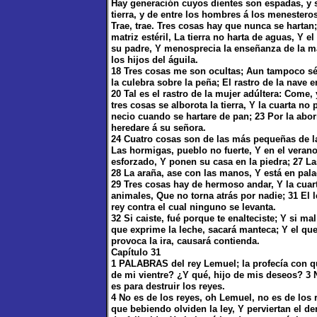
Hay generación cuyos dientes son espadas, y s
tierra, y de entre los hombres á los menestero
Trae, trae. Tres cosas hay que nunca se hartan;
matriz estéril, La tierra no harta de aguas, Y 
su padre, Y menosprecia la enseñanza de la ma
los hijos del águila.
18 Tres cosas me son ocultas; Aun tampoco sé la
la culebra sobre la peña; El rastro de la nave 
20 Tal es el rastro de la mujer adúltera: Come
tres cosas se alborota la tierra, Y la cuarta no
necio cuando se hartare de pan; 23 Por la abor
heredare á su señora.
24 Cuatro cosas son de las más pequeñas de la
Las hormigas, pueblo no fuerte, Y en el veran
esforzado, Y ponen su casa en la piedra; 27 La
28 La araña, ase con las manos, Y está en pala
29 Tres cosas hay de hermoso andar, Y la cuart
animales, Que no torna atrás por nadie; 31 El
rey contra el cual ninguno se levanta.
32 Si caiste, fué porque te enalteciste; Y si m
que exprime la leche, sacará manteca; Y el que
provoca la ira, causará contienda.
Capítulo 31
1 PALABRAS del rey Lemuel; la profecía con q
de mi vientre? ¿Y qué, hijo de mis deseos? 3 N
es para destruir los reyes.
4 No es de los reyes, oh Lemuel, no es de los r
que bebiendo olviden la ley, Y perviertan el de