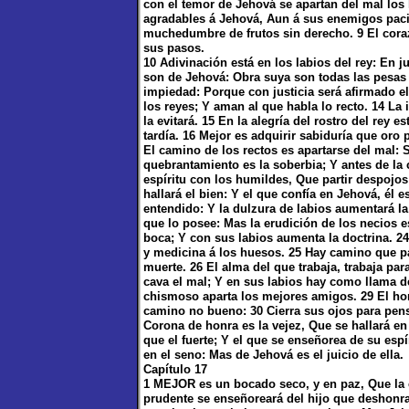
con el temor de Jehová se apartan del mal lo
agradables á Jehová, Aun á sus enemigos pacifi
muchedumbre de frutos sin derecho. 9 El cor
sus pasos.
10 Adivinación está en los labios del rey: En j
son de Jehová: Obra suya son todas las pesas 
impiedad: Porque con justicia será afirmado el
los reyes; Y aman al que habla lo recto. 14 La
la evitará. 15 En la alegría del rostro del rey 
tardía. 16 Mejor es adquirir sabiduría que oro p
El camino de los rectos es apartarse del mal:
quebrantamiento es la soberbia; Y antes de la ca
espíritu con los humildes, Que partir despojos
hallará el bien: Y el que confía en Jehová, él
entendido: Y la dulzura de labios aumentará la
que lo posee: Mas la erudición de los necios 
boca; Y con sus labios aumenta la doctrina. 2
y medicina á los huesos. 25 Hay camino que p
muerte. 26 El alma del que trabaja, trabaja pa
cava el mal; Y en sus labios hay como llama d
chismoso aparta los mejores amigos. 29 El hom
camino no bueno: 30 Cierra sus ojos para pens
Corona de honra es la vejez, Que se hallará en 
que el fuerte; Y el que se enseñorea de su esp
en el seno: Mas de Jehová es el juicio de ella.
Capítulo 17
1 MEJOR es un bocado seco, y en paz, Que la c
prudente se enseñoreará del hijo que deshonra,