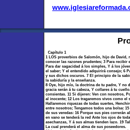
www.iglesiareformada
Pr
Capítulo 1
1 LOS proverbios de Salomón, hijo de David, re
conocer las razones prudentes; 3 Para recibir e
Para dar sagacidad á los simples, Y á los jóven
el saber; Y el entendido adquirirá consejo; 6 
y sus dichos oscuros. 7 El principio de la sab
la sabiduría y la enseñanza.
8 Oye, hijo mío, la doctrina de tu padre, Y no
gracia serán á tu cabeza, Y collares á tu cuell
consientas. 11 Si dijeren: Ven con nosotros,
al inocente; 12 Los tragaremos vivos como el 
Hallaremos riquezas de todas suertes, Henchir
entre nosotros; Tengamos todos una bolsa: 15 
de sus veredas: 16 Porque sus pies correrán a
en vano se tenderá la red Ante los ojos de tod
asechanzas, Y á sus almas tienden lazo. 19 Tal
La cual prenderá el alma de sus poseedores.