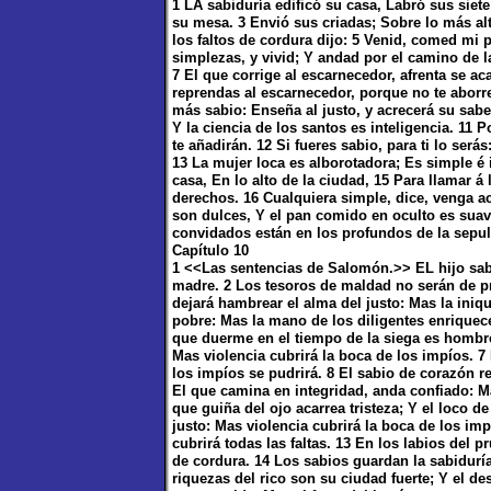
1 LA sabiduría edificó su casa, Labró sus sie
su mesa. 3 Envió sus criadas; Sobre lo más al
los faltos de cordura dijo: 5 Venid, comed mi 
simplezas, y vivid; Y andad por el camino de la
7 El que corrige al escarnecedor, afrenta se ac
reprendas al escarnecedor, porque no te aborrez
más sabio: Enseña al justo, y acrecerá su saber
Y la ciencia de los santos es inteligencia. 11
te añadirán. 12 Si fueres sabio, para ti lo será
13 La mujer loca es alborotadora; Es simple é i
casa, En lo alto de la ciudad, 15 Para llamar 
derechos. 16 Cualquiera simple, dice, venga ac
son dulces, Y el pan comido en oculto es suav
convidados están en los profundos de la sepul
Capítulo 10
1 <<Las sentencias de Salomón.>> EL hijo sabio
madre. 2 Los tesoros de maldad no serán de pr
dejará hambrear el alma del justo: Mas la iniq
pobre: Mas la mano de los diligentes enriquece
que duerme en el tiempo de la siega es hombre
Mas violencia cubrirá la boca de los impíos. 
los impíos se pudrirá. 8 El sabio de corazón r
El que camina en integridad, anda confiado: M
que guiña del ojo acarrea tristeza; Y el loco d
justo: Mas violencia cubrirá la boca de los imp
cubrirá todas las faltas. 13 En los labios del p
de cordura. 14 Los sabios guardan la sabidurí
riquezas del rico son su ciudad fuerte; Y el d