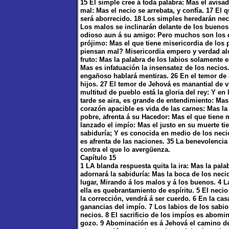
15 El simple cree á toda palabra: Mas el avisa
mal: Mas el necio se arrebata, y confía. 17 El 
será aborrecido. 18 Los simples heredarán nec
Los malos se inclinarán delante de los buenos,
odioso aun á su amigo: Pero muchos son los q
prójimo: Mas el que tiene misericordia de los
piensan mal? Misericordia empero y verdad alc
fruto: Mas la palabra de los labios solamente
Mas es infatuación la insensatez de los necios.
engañoso hablará mentiras. 26 En el temor de 
hijos. 27 El temor de Jehová es manantial de vi
multitud de pueblo está la gloria del rey: Y en 
tarde se aira, es grande de entendimiento: Mas 
corazón apacible es vida de las carnes: Mas la
pobre, afrenta á su Hacedor: Mas el que tiene 
lanzado el impío: Mas el justo en su muerte ti
sabiduría; Y es conocida en medio de los neci
es afrenta de las naciones. 35 La benevolencia
contra el que lo avergüenza.
Capítulo 15
1 LA blanda respuesta quita la ira: Mas la pala
adornará la sabiduría: Mas la boca de los nec
lugar, Mirando á los malos y á los buenos. 4 L
ella es quebrantamiento de espíritu. 5 El nec
la corrección, vendrá á ser cuerdo. 6 En la ca
ganancias del impío. 7 Los labios de los sabio
necios. 8 El sacrificio de los impíos es abomi
gozo. 9 Abominación es á Jehová el camino del