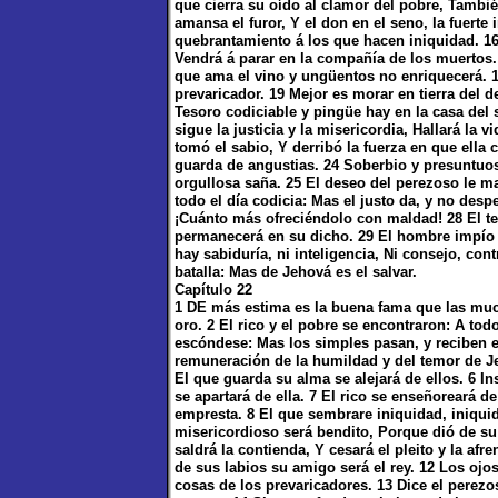
que cierra su oído al clamor del pobre, Tambié
amansa el furor, Y el don en el seno, la fuerte i
quebrantamiento á los que hacen iniquidad. 16
Vendrá á parar en la compañía de los muertos. 
que ama el vino y ungüentos no enriquecerá. 18 
prevaricador. 19 Mejor es morar en tierra del d
Tesoro codiciable y pingüe hay en la casa del 
sigue la justicia y la misericordia, Hallará la vi
tomó el sabio, Y derribó la fuerza en que ella
guarda de angustias. 24 Soberbio y presuntuo
orgullosa saña. 25 El deseo del perezoso le m
todo el día codicia: Mas el justo da, y no desp
¡Cuánto más ofreciéndolo con maldad! 28 El t
permanecerá en su dicho. 29 El hombre impío 
hay sabiduría, ni inteligencia, Ni consejo, cont
batalla: Mas de Jehová es el salvar.
Capítulo 22
1 DE más estima es la buena fama que las much
oro. 2 El rico y el pobre se encontraron: A tod
escóndese: Mas los simples pasan, y reciben el
remuneración de la humildad y del temor de Je
El que guarda su alma se alejará de ellos. 6 In
se apartará de ella. 7 El rico se enseñoreará d
empresta. 8 El que sembrare iniquidad, iniquid
misericordioso será bendito, Porque dió de su 
saldrá la contienda, Y cesará el pleito y la afr
de sus labios su amigo será el rey. 12 Los ojos
cosas de los prevaricadores. 13 Dice el perezos