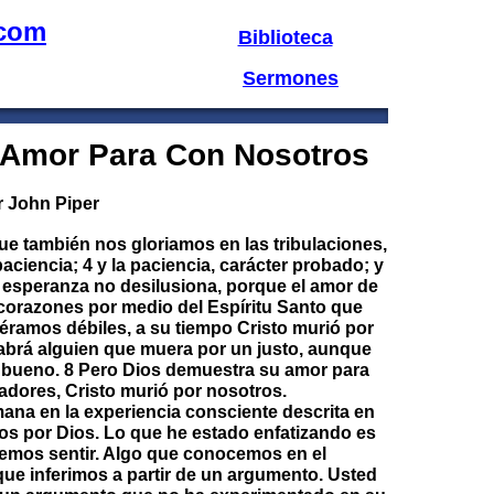
.com
Biblioteca
Sermones
 Amor Para Con Nosotros
r John Piper
ue también nos gloriamos en las tribulaciones,
aciencia; 4 y la paciencia, carácter probado; y
a esperanza no desilusiona, porque el amor de
corazones por medio del Espíritu Santo que
éramos débiles, a su tiempo Cristo murió por
abrá alguien que muera por un justo, aunque
el bueno. 8 Pero Dios demuestra su amor para
dores, Cristo murió por nosotros.
ana en la experiencia consciente descrita en
dos por Dios. Lo que he estado enfatizando es
demos sentir. Algo que conocemos en el
ue inferimos a partir de un argumento. Usted