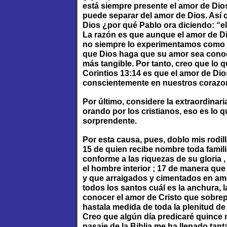
está siempre presente el amor de Di
puede separar del amor de Dios. Así 
Dios ¿por qué Pablo ora diciendo: “el
La razón es que aunque el amor de Di
no siempre lo experimentamos como s
que Dios haga que su amor sea conoc
más tangible. Por tanto, creo que lo 
Corintios 13:14 es que el amor de D
conscientemente en nuestros corazo
Por último, considere la extraordinari
orando por los cristianos, eso es lo 
sorprendente.
Por esta causa, pues, doblo mis rodil
15 de quien recibe nombre toda familia
conforme a las riquezas de su gloria ,
el hombre interior ; 17 de manera que
y que arraigados y cimentados en am
todos los santos cuál es la anchura, la
conocer el amor de Cristo que sobrep
hastala medida de toda la plenitud de 
Creo que algún día predicaré quince
pasaje de la Biblia me ha llenado ta