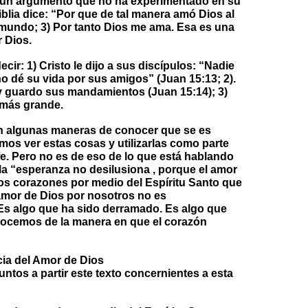
de un argumento que no ha experimentado en su
blia dice: “Por que de tal manera amó Dios al
 mundo; 3) Por tanto Dios me ama. Esa es una
 Dios.
cir: 1) Cristo le dijo a sus discípulos: “Nadie
o dé su vida por sus amigos” (Juan 15:13; 2).
 guardo sus mandamientos (Juan 15:14); 3)
 más grande.
n algunas maneras de conocer que se es
mos ver estas cosas y utilizarlas como parte
 fe. Pero no es de eso de lo que está hablando
a “esperanza no desilusiona , porque el amor
os corazones por medio del Espíritu Santo que
 amor de Dios por nosotros no es
 Es algo que ha sido derramado. Es algo que
nocemos de la manera en que el corazón
cia del Amor de Dios
os a partir este texto concernientes a esta