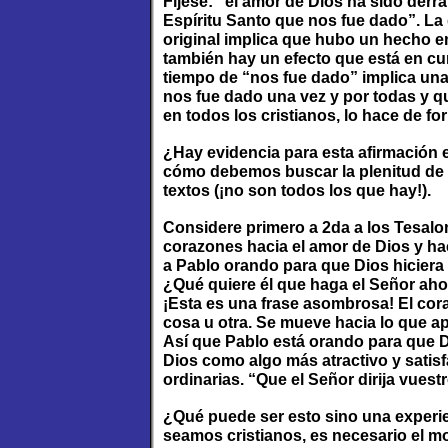
Fíjese: “el amor de Dios ha sido der
Espíritu Santo que nos fue dado”. La 
original implica que hubo un hecho e
también hay un efecto que está en cu
tiempo de “nos fue dado” implica una 
nos fue dado una vez y por todas y 
en todos los cristianos, lo hace de f
¿Hay evidencia para esta afirmación 
cómo debemos buscar la plenitud de e
textos (¡no son todos los que hay!).
Considere primero a 2da a los Tesalon
corazones hacia el amor de Dios y ha
a Pablo orando para que Dios hiciera
¿Qué quiere él que haga el Señor aho
¡Esta es una frase asombrosa! El cora
cosa u otra. Se mueve hacia lo que apr
Así que Pablo está orando para que D
Dios como algo más atractivo y satisf
ordinarias. “Que el Señor dirija vues
¿Qué puede ser esto sino una experi
seamos cristianos, es necesario el 