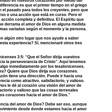
ramado en nuestros corazones por medio del
diferencia es que el primer tiempo en el griego
n el pasado para todos los creyentes, pero que
rso o una acción que está en curso. Pero el
acción completa y definitiva. El Espíritu que
que derrama el amor de Dios en alguna medida
ormas variadas según el momento y la persona.
en algún otro lugar que nos ayude a saber
sta experiencia? Sí, mencionaré otros tres
icenses 3:5: “Que el Señor dirija vuestros
cia la perseverancia de Cristo”. Aquí tenemos
 algo inmediatamente por los tesalonicenses.
ra? Quiere que Dios dirija sus corazones.
zón tiene una dirección. Puede ir hacia una
ecia como atractivo, satisfactorio, y valioso.
ios le dé al corazón una visión del amor de
actorio y valioso que las cosas terrenales
tros corazones hacia el amor de Dios.”
encia del amor de Dios? Debe ser eso, aunque
movimiento desde donde estamos hacia el amor