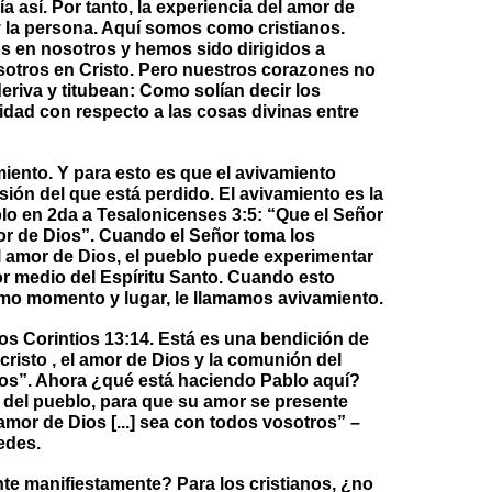
ía así. Por tanto, la experiencia del amor de
 la persona. Aquí somos como cristianos.
 en nosotros y hemos sido dirigidos a
osotros en Cristo. Pero nuestros corazones no
eriva y titubean: Como solían decir los
idad con respecto a las cosas divinas entre
iento. Y para esto es que el avivamiento
sión del que está perdido. El avivamiento es la
blo en 2da a Tesalonicenses 3:5: “Que el Señor
mor de Dios”. Cuando el Señor toma los
al amor de Dios, el pueblo puede experimentar
r medio del Espíritu Santo. Cuando esto
o momento y lugar, le llamamos avivamiento.
os Corintios 13:14. Está es una bendición de
risto , el amor de Dios y la comunión del
ros”. Ahora ¿qué está haciendo Pablo aquí?
 del pueblo, para que su amor se presente
 amor de Dios [...] sea con todos vosotros” –
edes.
te manifiestamente? Para los cristianos, ¿no