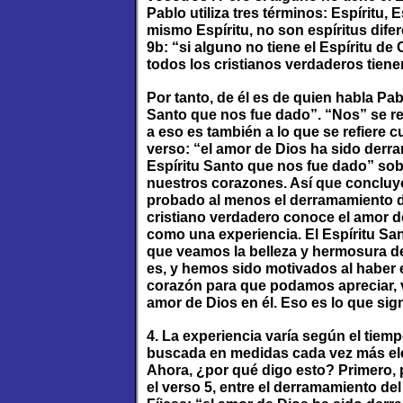
Pablo utiliza tres términos: Espíritu, E
mismo Espíritu, no son espíritus difer
9b: “si alguno no tiene el Espíritu de C
todos los cristianos verdaderos tienen 
Por tanto, de él es de quien habla Pab
Santo que nos fue dado”. “Nos” se ref
a eso es también a lo que se refiere 
verso: “el amor de Dios ha sido der
Espíritu Santo que nos fue dado” sobr
nuestros corazones. Así que concluy
probado al menos el derramamiento d
cristiano verdadero conoce el amor 
como una experiencia. El Espíritu San
que veamos la belleza y hermosura de
es, y hemos sido motivados al haber 
corazón para que podamos apreciar, val
amor de Dios en él. Eso es lo que sign
4. La experiencia varía según el tiemp
buscada en medidas cada vez más el
Ahora, ¿por qué digo esto? Primero, 
el verso 5, entre el derramamiento del