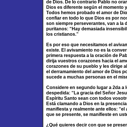
de Dios. De lo contrario Pablo no orar
Dios es diferente según el momento y
Todos hemos probado el amor de Dios
confiar en todo lo que Dios es por n
son siempre perseverantes, van a la d
puritanos: “Hay demasiada insensibil
los cristianos.”
Es por eso que necesitamos el avivam
existe. El avivamiento no es la conver
primera respuesta a la oración de Pa
dirija vuestros corazones hacia el a
corazones de su pueblo y les dirige 
el derramamiento del amor de Dios po
sucede a muchas personas en el mism
Considere en segundo lugar a 2da a l
despedida: “La gracia del Señor Jesuc
Espíritu Santo sean con todos vosot
Está clamando a Dios en la presencia
manifiesta y realmente ante ellos: “el
que se presente, se manifieste en ust
¿Qué quieres decir con que se presen