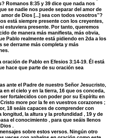
os? Romanos 8:35 y 39 dice que nada nos
que se nadie nos puede separar del amor de
 amor de Dios [...] sea con todos vosotros”?
os está siempre presente con los creyentes,
i estuviera presente. Por tanto, queremos
ido de manera más manifiesta, más obvia,
que Pablo realmente está pidiendo en 2da a los
ios se derrame más completa y más
nes.
a oración de Pablo en Efesios 3:14-19. Él está
que hace que parte de su oración sea
las ante el Padre de nuestro Señor Jesucristo,
 en el cielo y en la tierra, 16 que os conceda,
 ser fortalecidos con poder por su Espíritu en
 Cristo more por la fe en vuestros corazones ;
or, 18 seáis capaces de comprender con
 longitud, la altura y la profundidad , 19 y de
asa el conocimiento , para que seáis llenos
Dios .
 mensajes sobre estos versos. Ningún otro
ntas veces con anhelos en oración como este.