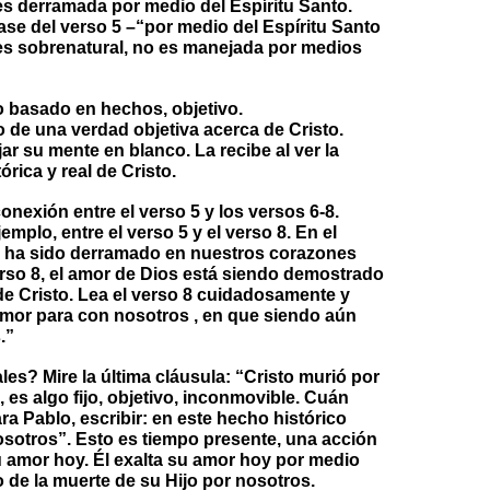
es derramada por medio del Espíritu Santo.
rase del verso 5 –“por medio del Espíritu Santo
es sobrenatural, no es manejada por medios
o basado en hechos, objetivo.
de una verdad objetiva acerca de Cristo.
ar su mente en blanco. La recibe al ver la
órica y real de Cristo.
nexión entre el verso 5 y los versos 6-8.
emplo, entre el verso 5 y el verso 8. En el
os ha sido derramado en nuestros corazones
erso 8, el amor de Dios está siendo demostrado
 de Cristo. Lea el verso 8 cuidadosamente y
amor para con nosotros , en que siendo aún
.”
les? Mire la última cláusula: “Cristo murió por
 es algo fijo, objetivo, inconmovible. Cuán
ra Pablo, escribir: en este hecho histórico
sotros”. Esto es tiempo presente, una acción
 amor hoy. Él exalta su amor hoy por medio
o de la muerte de su Hijo por nosotros.