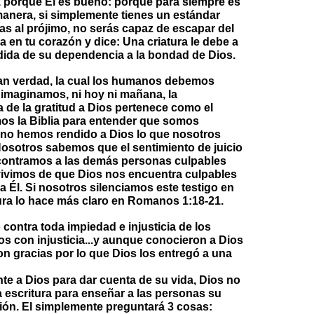
s, porque Él es bueno: porque para siempre es
 manera, si simplemente tienes un estándar
as al prójimo, no serás capaz de escapar del
a en tu corazón y dice: Una criatura le debe a
edida de su dependencia a la bondad de Dios.
ran verdad, la cual los humanos debemos
 imaginamos, ni hoy ni mañana, la
 de la gratitud a Dios pertenece como el
mos la Biblia para entender que somos
 no hemos rendido a Dios lo que nosotros
otros sabemos que el sentimiento de juicio
contramos a las demás personas culpables
s vivimos de que Dios nos encuentra culpables
 Él. Si nosotros silenciamos este testigo en
ura lo hace más claro en Romanos 1:18-21.
o contra toda impiedad e injusticia de los
os con injusticia...y aunque conocieron a Dios
ron gracias por lo que Dios los entregó a una
e a Dios para dar cuenta de su vida, Dios no
a escritura para enseñar a las personas su
ión. El simplemente preguntará 3 cosas: