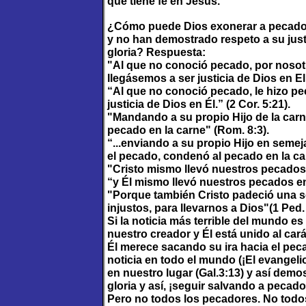
que tiene fe en Jesús.”
¿Cómo puede Dios exonerar a pecador
y no han demostrado respeto a su jus
gloria? Respuesta:
"Al que no conoció pecado, por nosot
llegásemos a ser justicia de Dios en El"
“Al que no conoció pecado, le hizo p
justicia de Dios en Él.” (2 Cor. 5:21).
"Mandando a su propio Hijo de la carn
pecado en la carne" (Rom. 8:3).
“...enviando a su propio Hijo en sem
el pecado, condenó al pecado en la car
"Cristo mismo llevó nuestros pecados 
“y Él mismo llevó nuestros pecados en 
"Porque también Cristo padeció una so
injustos, para llevarnos a Dios"(1 Ped. 
Si la noticia más terrible del mundo 
nuestro creador y Él está unido al cará
Él merece sacando su ira hacia el peca
noticia en todo el mundo (¡El evangeli
en nuestro lugar (Gal.3:13) y así demos
gloria y así, ¡seguir salvando a pecad
Pero no todos los pecadores. No todos