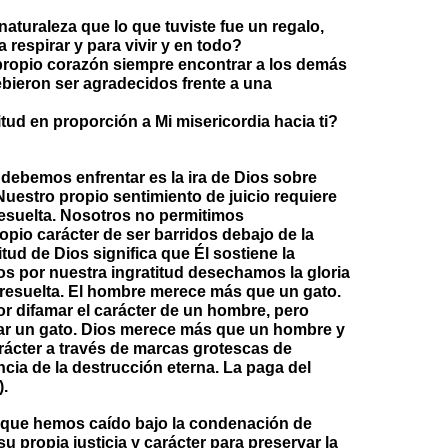
naturaleza que lo que tuviste fue un regalo,
 respirar y para vivir y en todo?
u propio corazón siempre encontrar a los demás
bieron ser agradecidos frente a una
titud en proporción a Mi misericordia hacia ti?
 debemos enfrentar es la ira de Dios sobre
Nuestro propio sentimiento de juicio requiere
resuelta. Nosotros no permitimos
opio carácter de ser barridos debajo de la
tud de Dios significa que Él sostiene la
s por nuestra ingratitud desechamos la gloria
r resuelta. El hombre merece más que un gato.
or difamar el carácter de un hombre, pero
ar un gato. Dios merece más que un hombre y
rácter a través de marcas grotescas de
encia de la destrucción eterna. La paga del
).
s que hemos caído bajo la condenación de
u propia justicia y carácter para preservar la