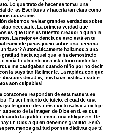
sto. Lo que trato de hacer es tomar una
al de las Escrituras y hacerla tan clara como
gunos corazones.
sión debemos revisar grandes verdades sobre
n algo necesario. La primera verdad que
s es que Dios es nuestro creador a quien le
mos. La mejor evidencia de esto está en tu
máticamente pasas juicio sobre una persona
 un favor? Automáticamente hallamos a una
 gratitud hacia aquel que le ha demostrado
 sería totalmente insatisfactorio contestar
orque me castigaban cuando niño por no decir
con la suya tan fácilmente. La rapidez con que
 desconsideradas, nos hace testificar sobre
atos son culpables!
os corazones responden de esta manera es
. Tu sentimiento de juicio, el cual de una
i yo te ignoro después que tu salvar a mi hijo
n aspecto de la imagen de Dios en ti, es que
derando la gratitud como una obligación. De
hay un Dios a quien debemos gratitud. Sería
espera menos gratitud por sus dádivas que tú