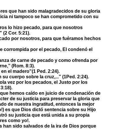
es que han sido malagradecidos de su gloria
ticia ni tampoco se han comprometido con su
ros lo hizo pecado, para que nosotros
 (2 Cor. 5:21).
ecado por nosotros, para que fuéramos hechos
e corrompida por el pecado, El condenó el
ejanza de carne de pecado y como ofrenda por
ne,” (Rom. 8:3).
en el madero"(1 Ped. 2:24).
su cuerpo sobre la cruz,...” (1Ped. 2:24).
la vez por los pecados, el Justo por los
3:18).
es que hemos caído en juicio de condenación de
cter de su justicia para preservar la gloria que
do de nuestra ingratitud, entonces la mejor
o!) es que Dios dictó sentencia sobre su Hijo
tró su justicia que está unida a su propia
ores como yo!.
 han sido salvados de la ira de Dios porque