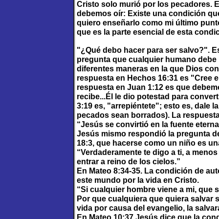
Cristo solo murió por los pecadores. 
debemos oír: Existe una condición qu
quiero enseñarlo como mi último punto
que es la parte esencial de esta condi
"¿Qué debo hacer para ser salvo?". E
pregunta que cualquier humano debe
diferentes maneras en la que Dios con
respuesta en Hechos 16:31 es "Cree en
respuesta en Juan 1:12 es que debemos
recibe...Él le dio potestad para conve
3:19 es, "arrepiéntete"; esto es, dale 
pecados sean borrados). La respuesta 
“Jesús se convirtió en la fuente etern
Jesús mismo respondió la pregunta de 
18:3, que hacerse como un niño es una
“Verdaderamente te digo a ti, a menos
entrar a reino de los cielos.”
En Mateo 8:34-35. La condición de aut
este mundo por la vida en Cristo.
“Si cualquier hombre viene a mi, que 
Por que cualquiera que quiera salvar s
vida por causa del evangelio, la salvar
En Mateo 10:37 Jesús dice que la cond