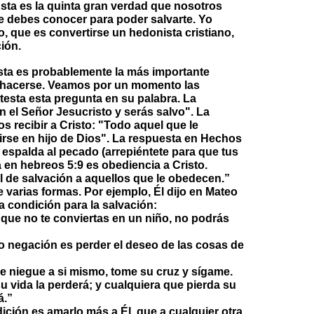
Esta es la quinta gran verdad que nosotros
e debes conocer para poder salvarte. Yo
, que es convertirse un hedonista cristiano,
ción.
sta es probablemente la más importante
 hacerse. Veamos por un momento las
testa esta pregunta en su palabra. La
 el Señor Jesucristo y serás salvo". La
 recibir a Cristo: "Todo aquel que le
rtirse en hijo de Dios". La respuesta en Hechos
la espalda al pecado (arrepiéntete para que tus
en hebreos 5:9 es obediencia a Cristo.
al de salvación a aquellos que le obedecen.”
varias formas. Por ejemplo, Él dijo en Mateo
 condición para la salvación:
 que no te conviertas en un niño, no podrás
o negación es perder el deseo de las cosas de
se niegue a si mismo, tome su cruz y sígame.
u vida la perderá; y cualquiera que pierda su
á.”
ición es amarlo más a Él, que a cualquier otra