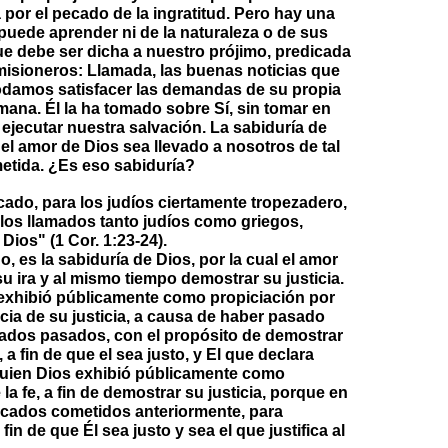
 por el pecado de la ingratitud. Pero hay una
puede aprender ni de la naturaleza o de sus
ue debe ser dicha a nuestro prójimo, predicada
 misioneros: Llamada, las buenas noticias que
podamos satisfacer las demandas de su propia
umana. Él la ha tomado sobre Sí, sin tomar en
ejecutar nuestra salvación. La sabiduría de
l amor de Dios sea llevado a nosotros de tal
etida. ¿Es eso sabiduría?
cado, para los judíos ciertamente tropezadero,
 los llamados tanto judíos como griegos,
Dios" (1 Cor. 1:23-24).
o, es la sabiduría de Dios, por la cual el amor
 ira y al mismo tiempo demostrar su justicia.
exhibió públicamente como propiciación por
cia de su justicia, a causa de haber pasado
ecados pasados, con el propósito de demostrar
 a fin de que el sea justo, y El que declara
A quien Dios exhibió públicamente como
la fe, a fin de demostrar su justicia, porque en
pecados cometidos anteriormente, para
fin de que Él sea justo y sea el que justifica al