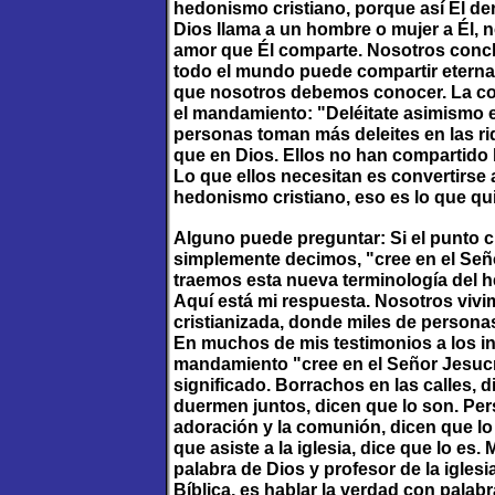
hedonismo cristiano, porque así Él d
Dios llama a un hombre o mujer a Él, 
amor que Él comparte. Nosotros conc
todo el mundo puede compartir eterna
que nosotros debemos conocer. La c
el mandamiento: "Deléitate asimismo e
personas toman más deleites en las ri
que en Dios. Ellos no han compartido l
Lo que ellos necesitan es convertirse 
hedonismo cristiano, eso es lo que qu
Alguno puede preguntar: Si el punto c
simplemente decimos, "cree en el Seño
traemos esta nueva terminología del 
Aquí está mi respuesta. Nosotros viv
cristianizada, donde miles de persona
En muchos de mis testimonios a los in
mandamiento "cree en el Señor Jesucri
significado. Borrachos en las calles, 
duermen juntos, dicen que lo son. Pe
adoración y la comunión, dicen que l
que asiste a la iglesia, dice que lo es
palabra de Dios y profesor de la iglesi
Bíblica, es hablar la verdad con pala