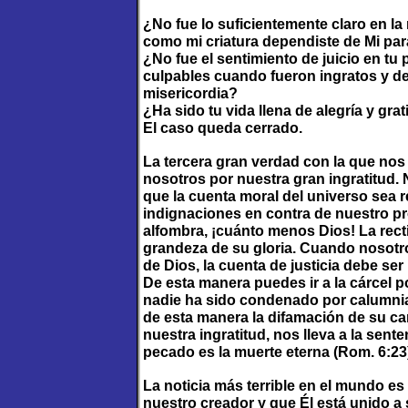
¿No fue lo suficientemente claro en la 
como mi criatura dependiste de Mi para
¿No fue el sentimiento de juicio en t
culpables cuando fueron ingratos y de
misericordia?
¿Ha sido tu vida llena de alegría y gra
El caso queda cerrado.
La tercera gran verdad con la que nos
nosotros por nuestra gran ingratitud. 
que la cuenta moral del universo sea 
indignaciones en contra de nuestro pr
alfombra, ¡cuánto menos Dios! La recti
grandeza de su gloria. Cuando nosotro
de Dios, la cuenta de justicia debe se
De esta manera puedes ir a la cárcel p
nadie ha sido condenado por calumni
de esta manera la difamación de su ca
nuestra ingratitud, nos lleva a la sent
pecado es la muerte eterna (Rom. 6:23
La noticia más terrible en el mundo e
nuestro creador y que Él está unido a s