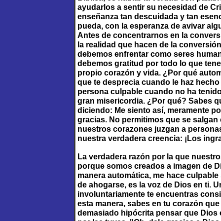
ayudarlos a sentir su necesidad de Cri
enseñanza tan descuidada y tan esenci
pueda, con la esperanza de avivar al
Antes de concentrarnos en la conver
la realidad que hacen de la conversió
debemos enfrentar como seres humano
debemos gratitud por todo lo que tene
propio corazón y vida. ¿Por qué auto
que te desprecia cuando le haz hecho
persona culpable cuando no ha tenido
gran misericordia. ¿Por qué? Sabes que
diciendo: Me siento así, meramente p
gracias. No permitimos que se salgan 
nuestros corazones juzgan a personas
nuestra verdadera creencia: ¡Los ingr
La verdadera razón por la que nuestr
porque somos creados a imagen de Dios
manera automática, me hace culpable s
de ahogarse, es la voz de Dios en ti. U
involuntariamente te encuentras consi
esta manera, sabes en tu corazón que 
demasiado hipócrita pensar que Dios 