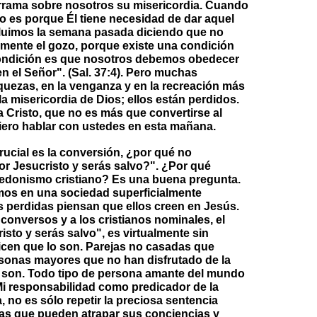
errama sobre nosotros su misericordia. Cuando
no es porque Él tiene necesidad de dar aquel
luimos la semana pasada diciendo que no
mente el gozo, porque existe una condición
ondición es que nosotros debemos obedecer
n el Señor". (Sal. 37:4). Pero muchas
quezas, en la venganza y en la recreación más
a misericordia de Dios; ellos están perdidos.
a Cristo, que no es más que convertirse al
iero hablar con ustedes en esta mañana.
rucial es la conversión, ¿por qué no
r Jesucristo y serás salvo?". ¿Por qué
hedonismo cristiano? Es una buena pregunta.
imos en una sociedad superficialmente
s perdidas piensan que ellos creen en Jesús.
conversos y a los cristianos nominales, el
sto y serás salvo", es virtualmente sin
dicen que lo son. Parejas no casadas que
rsonas mayores que no han disfrutado de la
o son. Todo tipo de persona amante del mundo
. Mi responsabilidad como predicador de la
a, no es sólo repetir la preciosa sentencia
bras que pueden atrapar sus conciencias y