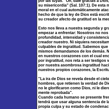
por las tuyas. "Oh, dale gracias a Dio
su misericordia" (Sal. 107:1). De esta
moral en el cual automáticamente atac
hecho de que la ley de Dios está escrit
su creador afecto de gratitud en la m
Esto nos lleva a nuestra segunda y g
empezar a enfrentar: Nosotros no nos
profundidad, intensidad y consistencia
creador nuestro. Ni siquiera necesita
culpables de ingratitud. Sabemos que
mismos demandamos de los demás. Nos
en nuestros corazones con el cual en
por ingratitud, nos reta a ser testigo
por nuestra asombrosa ingratitud hacia
nuestros propios corazones, la Escrit
"La ira de Dios se revela desde el ciel
hombres, que retienen la verdad de Di
no le glorificaron como Dios, ni le die
mente reprobada".
Cuando cada humano se presente frent
tendrá que usar alguna sentencia de l
propia culpa y su estado de condenac