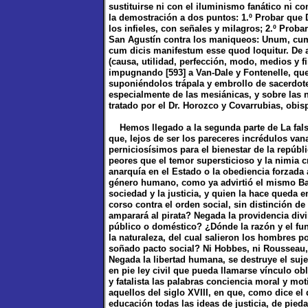
sustituirse ni con el iluminismo fanático ni c
la demostración a dos puntos: 1.º Probar que D
los infieles, con señales y milagros; 2.º Proba
San Agustín contra los maniqueos: Unum, cum 
cum dicis manifestum esse quod loquitur. De a
(causa, utilidad, perfección, modo, medios y fi
impugnando [593] a Van-Dale y Fontenelle, qu
suponiéndolos trápala y embrollo de sacerdote
especialmente de las mesiánicas, y sobre las n
tratado por el Dr. Horozco y Covarrubias, obis
Hemos llegado a la segunda parte de La falsa f
que, lejos de ser los pareceres incrédulos va
perniciosísimos para el bienestar de la repúb
peores que el temor supersticioso y la nimia c
anarquía en el Estado o la obediencia forzada 
género humano, como ya advirtió el mismo Bayl
sociedad y la justicia, y quien la hace queda 
corso contra el orden social, sin distinción d
amparará al pirata? Negada la providencia div
público o doméstico? ¿Dónde la razón y el f
la naturaleza, del cual salieron los hombres po
soñado pacto social? Ni Hobbes, ni Rousseau,
Negada la libertad humana, se destruye el suje
en pie ley civil que pueda llamarse vínculo ob
y fatalista las palabras conciencia moral y m
aquellos del siglo XVIII, en que, como dice el 
educación todas las ideas de justicia, de pieda