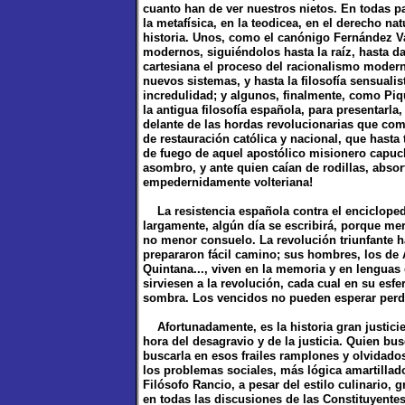
cuanto han de ver nuestros nietos. En todas p
la metafísica, en la teodicea, en el derecho nat
historia. Unos, como el canónigo Fernández Val
modernos, siguiéndolos hasta la raíz, hasta d
cartesiana el proceso del racionalismo modern
nuevos sistemas, y hasta la filosofía sensualis
incredulidad; y algunos, finalmente, como Piqu
la antigua filosofía española, para presentarla
delante de las hordas revolucionarias que c
de restauración católica y nacional, que hast
de fuego de aquel apostólico misionero capuc
asombro, y ante quien caían de rodillas, abso
empedernidamente volteriana!
La resistencia española contra el enciclopedis
largamente, algún día se escribirá, porque me
no menor consuelo. La revolución triunfante ha
prepararon fácil camino; sus hombres, los de
Quintana..., viven en la memoria y en lenguas
sirviesen a la revolución, cada cual en su esfe
sombra. Los vencidos no pueden esperar perdón
Afortunadamente, es la historia gran justicie
hora del desagravio y de la justicia. Quien bus
buscarla en esos frailes ramplones y olvidad
los problemas sociales, más lógica amartillador
Filósofo Rancio, a pesar del estilo culinario, 
en todas las discusiones de las Constituyentes