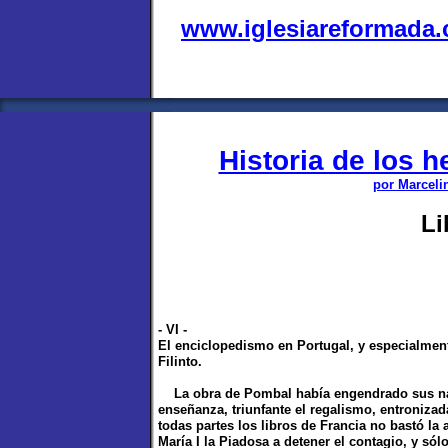
www.iglesiareformada
Historia de los 
por Marceli
Li
- VI -
El enciclopedismo en Portugal, y especialment
Filinto.
La obra de Pombal había engendrado sus natur
enseñanza, triunfante el regalismo, entronizada
todas partes los libros de Francia no bastó la
María I la Piadosa a detener el contagio, y sól