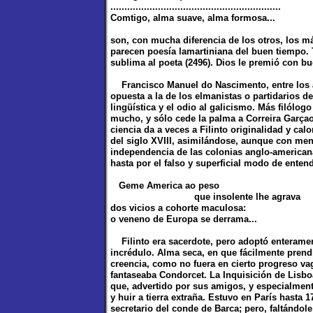
.............................................................
Comtigo, alma suave, alma formosa...
son, con mucha diferencia de los otros, los
parecen poesía lamartiniana del buen tiempo. 
sublima al poeta (2496). Dios le premió con bu
Francisco Manuel do Nascimento, entre los árc
opuesta a la de los elmanistas o partidarios 
lingüística y el odio al galicismo. Más filólo
mucho, y sólo cede la palma a Correira Garçao.
ciencia da a veces a Filinto originalidad y calo
del siglo XVIII, asimilándose, aunque con meno
independencia de las colonias anglo-americana
hasta por el falso y superficial modo de entende
Geme America ao peso
que insolente lhe agrava
dos vicios a cohorte maculosa:
o veneno de Europa se derrama...
Filinto era sacerdote, pero adoptó enterament
incrédulo. Alma seca, en que fácilmente prendi
creencia, como no fuera en cierto progreso va
fantaseaba Condorcet. La Inquisición de Lisboa
que, advertido por sus amigos, y especialmen
y huir a tierra extraña. Estuvo en París hasta 
secretario del conde de Barca; pero, faltándol