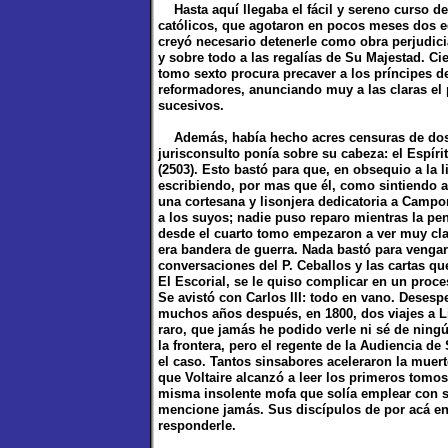
Hasta aquí llegaba el fácil y sereno curso de 
católicos, que agotaron en pocos meses dos e
creyó necesario detenerle como obra perjudicia
y sobre todo a las regalías de Su Majestad. Ci
tomo sexto procura precaver a los príncipes de
reformadores, anunciando muy a las claras el 
sucesivos.
Además, había hecho acres censuras de dos 
jurisconsulto ponía sobre su cabeza: el Espírit
(2503). Esto bastó para que, en obsequio a la li
escribiendo, por mas que él, como sintiendo 
una cortesana y lisonjera dedicatoria a Camp
a los suyos; nadie puso reparo mientras la p
desde el cuarto tomo empezaron a ver muy clar
era bandera de guerra. Nada bastó para vengar 
conversaciones del P. Ceballos y las cartas q
El Escorial, se le quiso complicar en un proces
Se avistó con Carlos III: todo en vano. Desespe
muchos años después, en 1800, dos viajes a Li
raro, que jamás he podido verle ni sé de ning
la frontera, pero el regente de la Audiencia de
el caso. Tantos sinsabores aceleraron la muert
que Voltaire alcanzó a leer los primeros tomos 
misma insolente mofa que solía emplear con s
mencione jamás. Sus discípulos de por acá e
responderle.