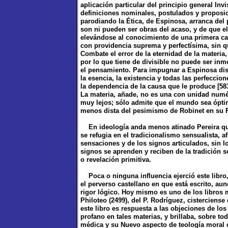
aplicación particular del principio general Inv
definiciones nominales, postulados y proposic
parodiando la Ética, de Espinosa, arranca del
son ni pueden ser obras del acaso, y de que el
elevándose al conocimiento de una primera cau
con providencia suprema y perfectísima, sin q
Combate el error de la eternidad de la materia
por lo que tiene de divisible no puede ser inm
el pensamiento. Para impugnar a Espinosa dist
la esencia, la existencia y todas las perfeccion
la dependencia de la causa que le produce [583]
La materia, añade, no es una con unidad numé
muy lejos; sólo admite que el mundo sea óptim
menos dista del pesimismo de Robinet en su Fí
En ideología anda menos atinado Pereira qu
se refugia en el tradicionalismo sensualista, 
sensaciones y de los signos articulados, sin lo
signos se aprenden y reciben de la tradición s
o revelación primitiva.
Poca o ninguna influencia ejerció este libro, 
el perverso castellano en que está escrito, a
rigor lógico. Hoy mismo es uno de los libros m
Philoteo (2499), del P. Rodríguez, cisterciens
este libro es respuesta a las objeciones de los
profano en tales materias, y brillaba, sobre to
médica y su Nuevo aspecto de teología moral o