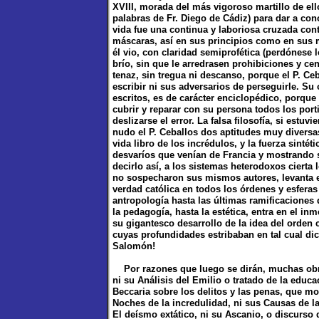
XVIII, morada del más vigoroso martillo de ell
palabras de Fr. Diego de Cádiz) para dar a con
vida fue una continua y laboriosa cruzada con
máscaras, así en sus principios como en sus 
él vio, con claridad semiprofética (perdónese 
brío, sin que le arredrasen prohibiciones y cen
tenaz, sin tregua ni descanso, porque el P. Ceb
escribir ni sus adversarios de perseguirle. Su
escritos, es de carácter enciclopédico, porqu
cubrir y reparar con su persona todos los por
deslizarse el error. La falsa filosofía, si estuv
nudo el P. Ceballos dos aptitudes muy diversas;
vida libro de los incrédulos, y la fuerza sinté
desvaríos que venían de Francia y mostrando s
decirlo así, a los sistemas heterodoxos ciert
no sospecharon sus mismos autores, levanta en
verdad católica en todos los órdenes y esfera
antropología hasta las últimas ramificaciones d
la pedagogía, hasta la estética, entra en el 
su gigantesco desarrollo de la idea del orden 
cuyas profundidades estribaban en tal cual di
Salomón!
Por razones que luego se dirán, muchas obra
ni su Análisis del Emilio o tratado de la educ
Beccaria sobre los delitos y las penas, que mo
Noches de la incredulidad, ni sus Causas de 
El deísmo extático, ni su Ascanio, o discurso 