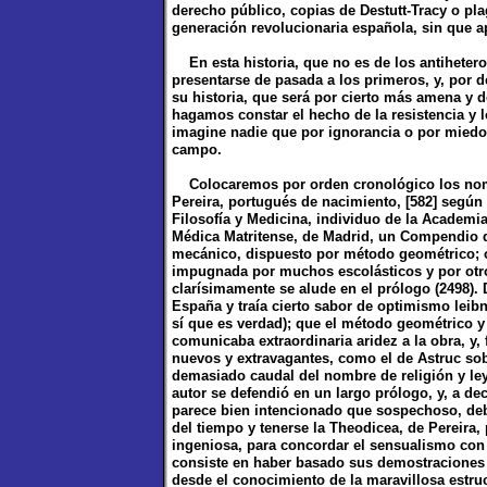
derecho público, copias de Destutt-Tracy o pla
generación revolucionaria española, sin que 
En esta historia, que no es de los antiheter
presentarse de pasada a los primeros, y, por de
su historia, que será por cierto más amena y 
hagamos constar el hecho de la resistencia y 
imagine nadie que por ignorancia o por miedo
campo.
Colocaremos por orden cronológico los nombr
Pereira, portugués de nacimiento, [582] según
Filosofía y Medicina, individuo de la Academia 
Médica Matritense, de Madrid, un Compendio de
mecánico, dispuesto por método geométrico; o
impugnada por muchos escolásticos y por otros
clarísimamente se alude en el prólogo (2498).
España y traía cierto sabor de optimismo leibn
sí que es verdad); que el método geométrico 
comunicaba extraordinaria aridez a la obra, y, 
nuevos y extravagantes, como el de Astruc sob
demasiado caudal del nombre de religión y ley
autor se defendió en un largo prólogo, y, a de
parece bien intencionado que sospechoso, debie
del tiempo y tenerse la Theodicea, de Pereira,
ingeniosa, para concordar el sensualismo con l
consiste en haber basado sus demostraciones 
desde el conocimiento de la maravillosa estr