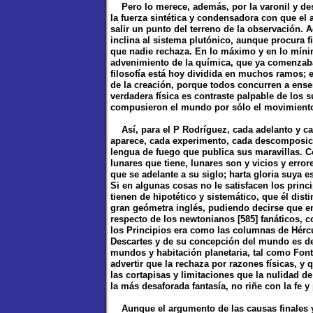
Pero lo merece, además, por la varonil y des
la fuerza sintética y condensadora con que el 
salir un punto del terreno de la observación.
inclina al sistema plutónico, aunque procura f
que nadie rechaza. En lo máximo y en lo mínim
advenimiento de la química, que ya comenzaba 
filosofía está hoy dividida en muchos ramos; e
de la creación, porque todos concurren a ense
verdadera física es contraste palpable de los 
compusieron el mundo por sólo el movimiento
Así, para el P Rodríguez, cada adelanto y ca
aparece, cada experimento, cada descomposici
lengua de fuego que publica sus maravillas. C
lunares que tiene, lunares son y vicios y error
que se adelante a su siglo; harta gloria suya
Si en algunas cosas no le satisfacen los prin
tienen de hipotético y sistemático, que él dis
gran geómetra inglés, pudiendo decirse que e
respecto de los newtonianos [585] fanáticos, c
los Principios era como las columnas de Hércu
Descartes y de su concepción del mundo es de
mundos y habitación planetaria, tal como Font
advertir que la rechaza por razones físicas, y
las cortapisas y limitaciones que la nulidad d
la más desaforada fantasía, no riñe con la fe 
Aunque el argumento de las causas finales y