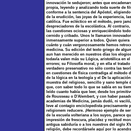
innovación le sedujeron; antes que encadenars
propia, leyendo y analizando toda suerte de fi
conforme a la sentencia del Apóstol, eligiendo
de la erudición, las joyas de la experiencia, la
católica. Fue ecléctico en el método, pero jam
despreciadores de la escolástica. Al contrario
las cuestiones ociosas y enriqueciéndolo todo
cernido y cribado. Unos le llamaron innovador,
inmensamente superior a todos. Quien quiera c
cuánto y cuán vergonzosamente hemos retrocedi
medicina. Su edición del texto griego de algu
aun han merecido en nuestros días los elogios
todavía valen más su Lógica, aristotélica en el
errores; su Filosofía moral, y en ella el trata
verdadero preservativo no sólo contra las teorí
en cuestiones de física contradiga al método d
de la lógica en la teología y el De la aplicació
muestra del religioso, sencillo y sano temple 
que, con saber todo lo que se sabía en su tiem
leído cuanto había que leer, desde los primitiv
de Rousseau o D'Alembert, y con haber pasado e
academias de Medicina, jamás dudó, ni vaciló, 
leve al contagio enciclopedista precisamente 
religionem reducere. ¡Hermoso ejemplo de sere
de la escuela volteriana a los suyos, parece 
impresión de frescura, placidez y rectitud mor
antigua sabiduría o a los nuestros del siglo X
religión, debe recordársele aquí por lo acendra