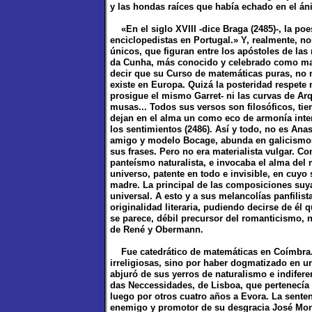
y las hondas raíces que había echado en el án
«En el siglo XVIII -dice Braga (2485)-, la poe
enciclopedistas en Portugal.» Y, realmente, no
únicos, que figuran entre los apóstoles de las
da Cunha, más conocido y celebrado como mat
decir que su Curso de matemáticas puras, no m
existe en Europa. Quizá la posteridad respete 
prosigue el mismo Garret- ni las curvas de Arqu
musas... Todos sus versos son filosóficos, ti
dejan en el alma un como eco de armonía inter
los sentimientos (2486). Así y todo, no es A
amigo y modelo Bocage, abunda en galicismos
sus frases. Pero no era materialista vulgar. C
panteísmo naturalista, e invocaba el alma del
universo, patente en todo e invisible, en cuy
madre. La principal de las composiciones suya
universal. A esto y a sus melancolías panfilis
originalidad literaria, pudiendo decirse de é
se parece, débil precursor del romanticismo, no
de René y Obermann.
Fue catedrático de matemáticas en Coímbra. 
irreligiosas, sino por haber dogmatizado en un
abjuró de sus yerros de naturalismo e indifere
das Neccessidades, de Lisboa, que pertenecía 
luego por otros cuatro años a Evora. La sente
enemigo y promotor de su desgracia José Mont