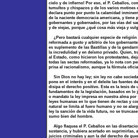
cielo y de infierno! Por eso, el P. Ceballos, c
tumultos y chispazos y de los varios motines q
declara punto por punto la calamidad inminen
de la naciente democracia americana, y tiene p
gobernantes y gobernados, por las vías del san
y de viejas, porque ¿qué cosa más vieja y vulg
¿Pero bastará cualquier especie de religión pa
reformada a gusto y arbitrio de los gobernante
es suplemento de las Bastillas y de la gendarm
la incredulidad y en deísmo privado. Quien, tr
al Estado, como hicieron los protestantes, deja
todas las sectas reformadas, ya lo nota con p
prisa al racionalismo, aunque la fórmula ofici
Sin Dios no hay ley; sin ley no cabe socieda
pone en el interés y en el deleite las fuentes d
disipa el derecho positivo. Esta es la tesis de
fundamentos de la legislación, basados en lo 
o mandato la ley impresa en nuestra alma por 
leyes humanas en lo que tienen de rectas y co
natural se limita al fuero humano y no se alar
ley la sanción de la vida futura, no se truncas
sumo bien del hombre.
Algo flaquea el P. Ceballos en las disertaci
sustancia, y hubiera acertado en suprimirlas, a
juicios criminales y aun la del derecho de guerr