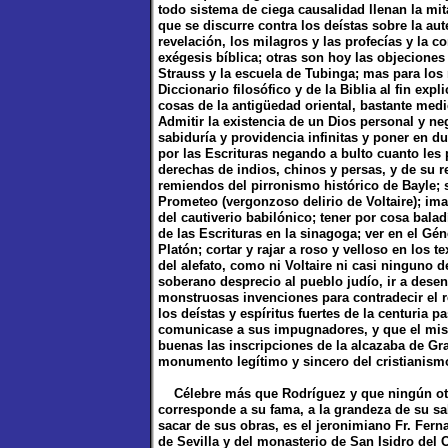
todo sistema de ciega causalidad llenan la mit
que se discurre contra los deístas sobre la aut
revelación, los milagros y las profecías y la 
exégesis bíblica; otras son hoy las objeciones 
Strauss y la escuela de Tubinga; mas para los 
Diccionario filosófico y de la Biblia al fin e
cosas de la antigüedad oriental, bastante medi
Admitir la existencia de un Dios personal y neg
sabiduría y providencia infinitas y poner en du
por las Escrituras negando a bulto cuanto les p
derechas de indios, chinos y persas, y de su r
remiendos del pirronismo histórico de Bayle;
Prometeo (vergonzoso delirio de Voltaire); ima
del cautiverio babilónico; tener por cosa bala
de las Escrituras en la sinagoga; ver en el Gé
Platón; cortar y rajar a roso y velloso en los t
del alefato, como ni Voltaire ni casi ninguno
soberano desprecio al pueblo judío, ir a desen
monstruosas invenciones para contradecir el rel
los deístas y espíritus fuertes de la centuria 
comunicase a sus impugnadores, y que el mis
buenas las inscripciones de la alcazaba de Gr
monumento legítimo y sincero del cristianismo
Célebre más que Rodríguez y que ningún otro
corresponde a su fama, a la grandeza de su s
sacar de sus obras, es el jeronimiano Fr. Fern
de Sevilla y del monasterio de San Isidro del 