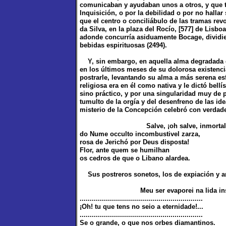
comunicaban y ayudaban unos a otros, y que t
Inquisición, o por la debilidad o por no hallar
que el centro o conciliábulo de las tramas revo
da Silva, en la plaza del Rocío, [577] de Lisb
adonde concurría asiduamente Bocage, dividie
bebidas espirituosas (2494).
Y, sin embargo, en aquella alma degradada q
en los últimos meses de su dolorosa existenc
postrarle, levantando su alma a más serena es
religiosa era en él como nativa y le dictó bel
sino práctico, y por una singularidad muy de
tumulto de la orgía y del desenfreno de las id
misterio de la Concepción celebró con verdader
Salve, ¡oh salve, inmortal, ser
do Nume occulto incombustivel zarza,
rosa de Jerichó por Deus disposta!
Flor, ante quem se humilhan
os cedros de que o Libano alardea.
Sus postreros sonetos, los de expiación y ar
Meu ser evaporei na lida ins
.............................................................
¡Oh! tu que tens no seio a eternidade!...
.............................................................
Se o grande, o que nos orbes diamantinos.