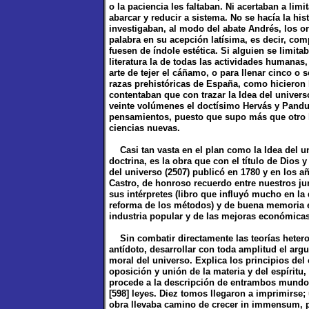
o la paciencia les faltaban. Ni acertaban a limi
abarcar y reducir a sistema. No se hacía la histo
investigaban, al modo del abate Andrés, los or
palabra en su acepción latísima, es decir, c
fuesen de índole estética. Si alguien se limitab
literatura la de todas las actividades humanas, 
arte de tejer el cáñamo, o para llenar cinco o
razas prehistóricas de España, como hiciero
contentaban que con trazar la Idea del univer
veinte volúmenes el doctísimo Hervás y Pandur
pensamientos, puesto que supo más que otro h
ciencias nuevas.
Casi tan vasta en el plan como la Idea del un
doctrina, es la obra que con el título de Dios y
del universo (2507) publicó en 1780 y en los a
Castro, de honroso recuerdo entre nuestros jur
sus intérpretes (libro que influyó mucho en la 
reforma de los métodos) y de buena memoria 
industria popular y de las mejoras económicas
Sin combatir directamente las teorías hetero
antídoto, desarrollar con toda amplitud el argu
moral del universo. Explica los principios del 
oposición y unión de la materia y del espíritu
procede a la descripción de entrambos mundos
[598] leyes. Diez tomos llegaron a imprimirse
obra llevaba camino de crecer in immensum, pu