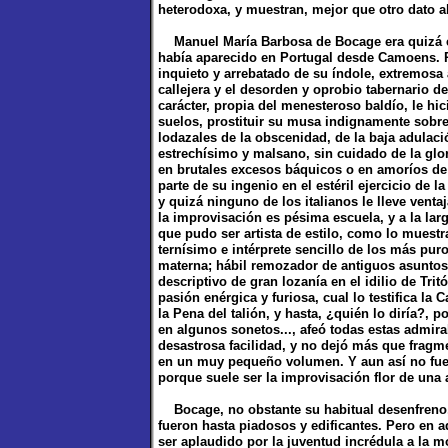
heterodoxa, y muestran, mejor que otro dato alg
Manuel María Barbosa de Bocage era quizá e
había aparecido en Portugal desde Camoens. Per
inquieto y arrebatado de su índole, extremosa
callejera y el desorden y oprobio tabernario de
carácter, propia del menesteroso baldío, le hic
suelos, prostituir su musa indignamente sobre 
lodazales de la obscenidad, de la baja adulació
estrechísimo y malsano, sin cuidado de la glor
en brutales excesos báquicos o en amoríos de
parte de su ingenio en el estéril ejercicio de l
y quizá ninguno de los italianos le lleve venta
la improvisación es pésima escuela, y a la lar
que pudo ser artista de estilo, como lo muestra
ternísimo e intérprete sencillo de los más pur
materna; hábil remozador de antiguos asuntos, 
descriptivo de gran lozanía en el idilio de Tri
pasión enérgica y furiosa, cual lo testifica la
la Pena del talión, y hasta, ¿quién lo diría?,
en algunos sonetos..., afeó todas estas admi
desastrosa facilidad, y no dejó más que fragm
en un muy pequeño volumen. Y aun así no fue 
porque suele ser la improvisación flor de una 
Bocage, no obstante su habitual desenfreno, 
fueron hasta piadosos y edificantes. Pero en a
ser aplaudido por la juventud incrédula a la m