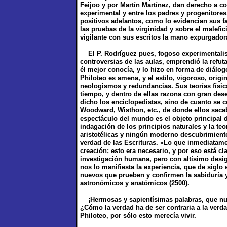
Feijoo y por Martín Martínez, dan derecho a c
experimental y entre los padres y progenitores,
positivos adelantos, como lo evidencian sus f
las pruebas de la virginidad y sobre el malefic
vigilante con sus escritos la mano expurgadora
El P. Rodríguez pues, fogoso experimentalis
controversias de las aulas, emprendió la refuta
él mejor conocía, y lo hizo en forma de diálog
Philoteo es amena, y el estilo, vigoroso, orig
neologismos y redundancias. Sus teorías físic
tiempo, y dentro de ellas razona con gran des
dicho los enciclopedistas, sino de cuanto se co
Woodward, Wisthon, etc., de donde ellos saca
espectáculo del mundo es el objeto principal d
indagación de los principios naturales y la teor
aristotélicas y ningún moderno descubrimiento
verdad de las Escrituras. «Lo que inmediatamen
creación; esto era necesario, y por eso está c
investigación humana, pero con altísimo desi
nos lo manifiesta la experiencia, que de sigl
nuevos que prueben y confirmen la sabiduría 
astronómicos y anatómicos (2500).
¡Hermosas y sapientísimas palabras, que nunca
¿Cómo la verdad ha de ser contraria a la verdad
Philoteo, por sólo esto merecía vivir.