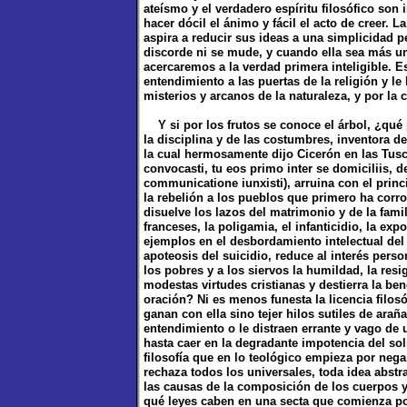
ateísmo y el verdadero espíritu filosófico son 
hacer dócil el ánimo y fácil el acto de creer. L
aspira a reducir sus ideas a una simplicidad pe
discorde ni se mude, y cuando ella sea más u
acercaremos a la verdad primera inteligible. E
entendimiento a las puertas de la religión y l
misterios y arcanos de la naturaleza, y por la 
Y si por los frutos se conoce el árbol, ¿qué p
la disciplina y de las costumbres, inventora de
la cual hermosamente dijo Cicerón en las Tusc
convocasti, tu eos primo inter se domiciliis, 
communicatione iunxisti), arruina con el princi
la rebelión a los pueblos que primero ha corro
disuelve los lazos del matrimonio y de la famil
franceses, la poligamia, el infanticidio, la ex
ejemplos en el desbordamiento intelectual del s
apoteosis del suicidio, reduce al interés perso
los pobres y a los siervos la humildad, la resi
modestas virtudes cristianas y destierra la be
oración? Ni es menos funesta la licencia filosó
ganan con ella sino tejer hilos sutiles de arañ
entendimiento o le distraen errante y vago de un
hasta caer en la degradante impotencia del sol
filosofía que en lo teológico empieza por nega
rechaza todos los universales, toda idea abstra
las causas de la composición de los cuerpos y
qué leyes caben en una secta que comienza por