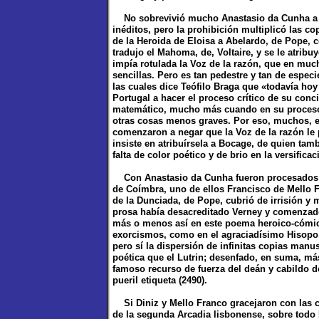
No sobrevivió mucho Anastasio da Cunha a s
inéditos, pero la prohibición multiplicó las c
de la Heroida de Eloisa a Abelardo, de Pope, 
tradujo el Mahoma, de, Voltaire, y se le atrib
impía rotulada la Voz de la razón, que en muc
sencillas. Pero es tan pedestre y tan de especi
las cuales dice Teófilo Braga que «todavía hoy
Portugal a hacer el proceso crítico de su conci
matemático, mucho más cuando en su proceso 
otras cosas menos graves. Por eso, muchos, ent
comenzaron a negar que la Voz de la razón le p
insiste en atribuírsela a Bocage, de quien tam
falta de color poético y de brio en la versificac
Con Anastasio da Cunha fueron procesados va
de Coímbra, uno de ellos Francisco de Mello Fr
de la Dunciada, de Pope, cubrió de irrisión y 
prosa había desacreditado Verney y comenzado 
más o menos así en este poema heroico-cómico
exorcismos, como en el agraciadísimo Hisopo,
pero sí la dispersión de infinitas copias manu
poética que el Lutrin; desenfado, en suma, má
famoso recurso de fuerza del deán y cabildo de
pueril etiqueta (2490).
Si Diniz y Mello Franco gracejaron con las c
de la segunda Arcadia lisbonense, sobre todo B