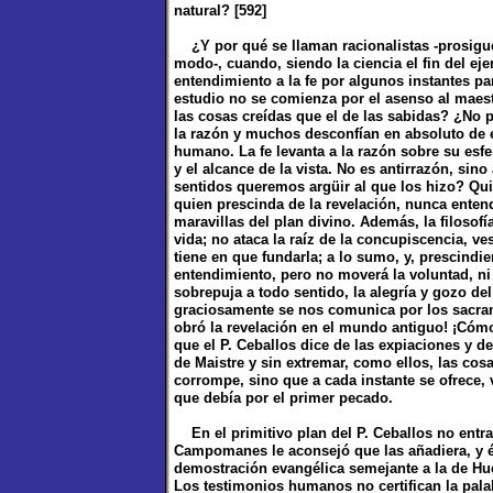
natural? [592]
¿Y por qué se llaman racionalistas -prosigu
modo-, cuando, siendo la ciencia el fin del ej
entendimiento a la fe por algunos instantes 
estudio no se comienza por el asenso al maes
las cosas creídas que el de las sabidas? ¿No p
la razón y muchos desconfían en absoluto de e
humano. La fe levanta a la razón sobre su esfe
y el alcance de la vista. No es antirrazón, sin
sentidos queremos argüir al que los hizo? Quien
quien prescinda de la revelación, nunca entende
maravillas del plan divino. Además, la filosofía
vida; no ataca la raíz de la concupiscencia, ve
tiene en que fundarla; a lo sumo, y, prescindi
entendimiento, pero no moverá la voluntad, ni
sobrepuja a todo sentido, la alegría y gozo del
graciosamente se nos comunica por los sacram
obró la revelación en el mundo antiguo! ¡Cómo
que el P. Ceballos dice de las expiaciones y de
de Maistre y sin extremar, como ellos, las cos
corrompe, sino que a cada instante se ofrece, v
que debía por el primer pecado.
En el primitivo plan del P. Ceballos no entrab
Campomanes le aconsejó que las añadiera, y él
demostración evangélica semejante a la de Hue
Los testimonios humanos no certifican la pala