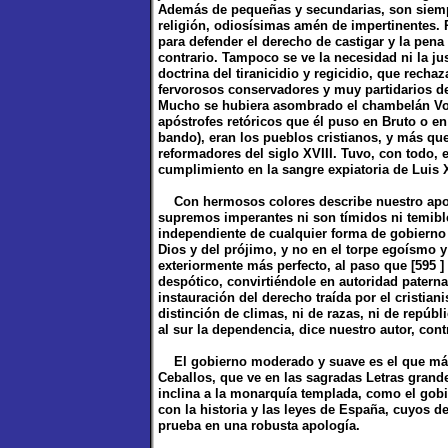
Además de pequeñas y secundarias, son siempr
religión, odiosísimas amén de impertinentes. P
para defender el derecho de castigar y la pena 
contrario. Tampoco se ve la necesidad ni la jus
doctrina del tiranicidio y regicidio, que recha
fervorosos conservadores y muy partidarios de 
Mucho se hubiera asombrado el chambelán Vol
apóstrofes retóricos que él puso en Bruto o en
bando), eran los pueblos cristianos, y más que 
reformadores del siglo XVIII. Tuvo, con todo, e
cumplimiento en la sangre expiatoria de Luis 
Con hermosos colores describe nuestro apolo
supremos imperantes ni son tímidos ni temible
independiente de cualquier forma de gobierno
Dios y del prójimo, y no en el torpe egoísmo y
exteriormente más perfecto, al paso que [595 ]
despótico, convirtiéndole en autoridad paterna,
instauración del derecho traída por el cristian
distinción de climas, ni de razas, ni de repúbli
al sur la dependencia, dice nuestro autor, con
El gobierno moderado y suave es el que más c
Ceballos, que ve en las sagradas Letras grande
inclina a la monarquía templada, como el gob
con la historia y las leyes de España, cuyos 
prueba en una robusta apología.