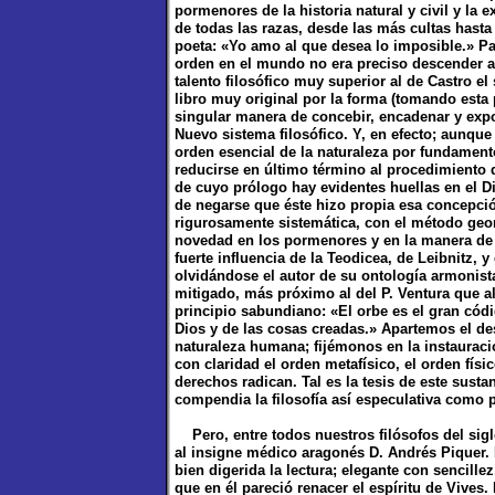
pormenores de la historia natural y civil y la 
de todas las razas, desde las más cultas hast
poeta: «Yo amo al que desea lo imposible.» Par
orden en el mundo no era preciso descender a
talento filosófico muy superior al de Castro el
libro muy original por la forma (tomando esta
singular manera de concebir, encadenar y expon
Nuevo sistema filosófico. Y, en efecto; aunque 
orden esencial de la naturaleza por fundamento 
reducirse en último término al procedimiento 
de cuyo prólogo hay evidentes huellas en el D
de negarse que éste hizo propia esa concepci
rigurosamente sistemática, con el método geo
novedad en los pormenores y en la manera de h
fuerte influencia de la Teodicea, de Leibnitz, y
olvidándose el autor de su ontología armonis
mitigado, más próximo al del P. Ventura que al
principio sabundiano: «El orbe es el gran códi
Dios y de las cosas creadas.» Apartemos el de
naturaleza humana; fijémonos en la instauració
con claridad el orden metafísico, el orden físi
derechos radican. Tal es la tesis de este susta
compendia la filosofía así especulativa como p
Pero, entre todos nuestros filósofos del sigl
al insigne médico aragonés D. Andrés Piquer. 
bien digerida la lectura; elegante con sencillez,
que en él pareció renacer el espíritu de Vives.