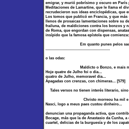
emigrar, y murió pobrísimo y oscuro en París 
Meditaciones de Lamartine, que le llama el di
recrudecieron sus ideas enciclopédicas, que er
Los tomos que publicó en Francia, y que más 
llenos de prosaicas lamentaciones sobre su des
frailuna, de maldiciones contra los bonzos y n
de Roma, que engordan con dispensas, anatas
insípido que la famosa epístola que comienza:
Em quanto punes pelos sacros
........................................................
o las odas:
Maldicto o Bonzo, e mais maldic
Hoje quatre de Julho foi o dia...
quatro de Julho, memoravel dia...
Apagadas con crenzas, con chimeras... [579]
Tales versos no tienen interés literario, sin
Christo morreou ha mil e tanto
Nasci, logo a meus paes custou dinheiro...
denuncian una propaganda activa, que contrib
Bocage, más que la de Anastasio da Cunha, a d
cuartel, delicias de la burguesía y de los zapat