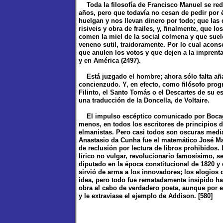
Toda la filosofía de Francisco Manuel se red
años, pero que todavía no cesan de pedir por é
huelgan y nos llevan dinero por todo; que las 
risiveis y obra de frailes, y, finalmente, que
comen la miel de la social colmena y que sue
veneno sutil, traidoramente. Por lo cual acons
que anulen los votos y que dejen a la imprenta
y en América (2497).
Está juzgado el hombre; ahora sólo falta añad
concienzudo. Y, en efecto, como filósofo progre
Filinto, el Santo Tomás o el Descartes de su e
una traducción de la Doncella, de Voltaire.
El impulso escéptico comunicado por Bocage y
menos, en todos los escritores de principios de
elmanistas. Pero casi todos son oscuras media
Anastasio da Cunha fue el matemático José Ma
de reclusión por lectura de libros prohibidos
lírico no vulgar, revolucionario famosísimo, se
diputado en la época constitucional de 1820 y 
sirvió de arma a los innovadores; los elogios 
idea, pero todo fue rematadamente insípido ha
obra al cabo de verdadero poeta, aunque por en
y le extraviase el ejemplo de Addison. [580]