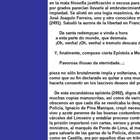
en la mala filosofía justificación o excusa par
por grados parecían llevarle al embrutecimient
impiedad. Se alistó en una logia masónica, de 
José Joaquín Ferreira, uno y otro conocidos 
(2491). Saludó la aurora de la libertad en Franc
Da santa redempçao e vinda a hora
a esta parte do mundo, que desmaia.
¡Oh, venha! ¡Oh, venha! e tremulo descaia d
Y, finalmente, compuso cierta Epístola a Mer
Pavorosa illusao da eternidade...;
pieza no sólo brutalmente impía y volteriana, 
como que su fin declarado es quitar a una much
hacerla consentir en los lascivos deseos del po
De esta escandalosa epístola (2492), digna d
muchas copias manuscritas, así como de varios
obscenos en que cada día se revolcaba la desg
Policía, Ignacio de Pina Manique, creyó neces
vivo y azote perenne de las buenas costumbre
cárceles del Limoeiro y entablar proceso cont
la prisión importunó con cartas, versos y prot
ministros, al marqués de Ponte de Lima, al m
para salvarle de las garras de la Policía, discu
como en Castilla, era por aquellos días un tri