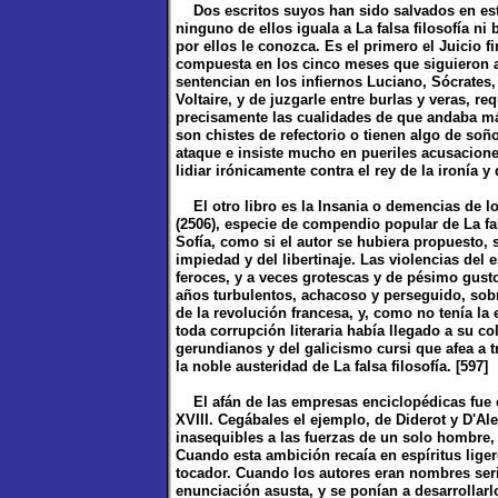
Dos escritos suyos han sido salvados en esto
ninguno de ellos iguala a La falsa filosofía ni 
por ellos le conozca. Es el primero el Juicio fin
compuesta en los cinco meses que siguieron a 
sentencian en los infiernos Luciano, Sócrates,
Voltaire, y de juzgarle entre burlas y veras, req
precisamente las cualidades de que andaba má
son chistes de refectorio o tienen algo de so
ataque e insiste mucho en pueriles acusaciones
lidiar irónicamente contra el rey de la ironía y 
El otro libro es la Insania o demencias de los
(2506), especie de compendio popular de La fal
Sofía, como si el autor se hubiera propuesto, 
impiedad y del libertinaje. Las violencias del 
feroces, y a veces grotescas y de pésimo gusto
años turbulentos, achacoso y perseguido, sob
de la revolución francesa, y, como no tenía la
toda corrupción literaria había llegado a su c
gerundianos y del galicismo cursi que afea a 
la noble austeridad de La falsa filosofía. [597]
El afán de las empresas enciclopédicas fue 
XVIII. Cegábales el ejemplo, de Diderot y D'A
inasequibles a las fuerzas de un solo hombre,
Cuando esta ambición recaía en espíritus lige
tocador. Cuando los autores eran nombres seri
enunciación asusta, y se ponían a desarrollar