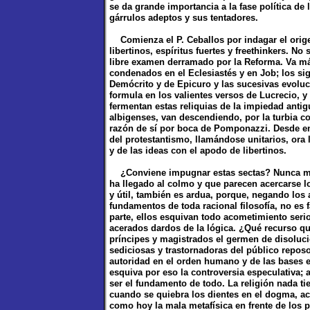
se da grande importancia a la fase política de
gárrulos adeptos y sus tentadores.
Comienza el P. Ceballos por indagar el origen
libertinos, espíritus fuertes y freethinkers. No 
libre examen derramado por la Reforma. Va más
condenados en el Eclesiastés y en Job; los si
Demócrito y de Epicuro y las sucesivas evoluc
formula en los valientes versos de Lucrecio, 
fermentan estas reliquias de la impiedad anti
albigenses, van descendiendo, por la turbia co
razón de sí por boca de Pomponazzi. Desde ent
del protestantismo, llamándose unitarios, ora
y de las ideas con el apodo de libertinos.
¿Conviene impugnar estas sectas? Nunca más 
ha llegado al colmo y que parecen acercarse l
y útil, también es ardua, porque, negando los 
fundamentos de toda racional filosofía, no es f
parte, ellos esquivan todo acometimiento seri
acerados dardos de la lógica. ¿Qué recurso q
príncipes y magistrados el germen de disoluci
sediciosas y trastornadoras del público repos
autoridad en el orden humano y de las bases e
esquiva por eso la controversia especulativa; a
ser el fundamento de todo. La religión nada tien
cuando se quiebra los dientes en el dogma, a
como hoy la mala metafísica en frente de los p