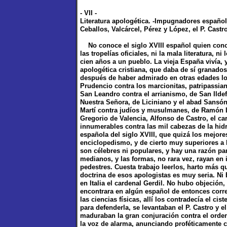
- VII -
Literatura apologética. -Impugnadores español
Ceballos, Valcárcel, Pérez y López, el P. Castro
No conoce el siglo XVIII español quien conozc
las tropelías oficiales, ni la mala literatura,
cien años a un pueblo. La vieja España vivía, y
apologética cristiana, que daba de sí granados
después de haber admirado en otras edades lo
Prudencio contra los marcionitas, patripassia
San Leandro contra el arrianismo, de San Ilde
Nuestra Señora, de Liciniano y el abad Sansó
Martí contra judíos y musulmanes, de Ramón Lu
Gregorio de Valencia, Alfonso de Castro, el ca
innumerables contra las mil cabezas de la hidra
española del siglo XVIII, que quizá los mejore
enciclopedismo, y de cierto muy superiores a 
son célebres ni populares, y hay una razón par
medianos, y las formas, no rara vez, rayan en
pedestres. Cuesta trabajo leerlos, harto más que
doctrina de esos apologistas es muy seria. Ni 
en Italia el cardenal Gerdil. No hubo objeción, 
encontrara en algún español de entonces correc
las ciencias físicas, allí los contradecía el ci
para defenderla, se levantaban el P. Castro y e
maduraban la gran conjuración contra el orden 
la voz de alarma, anunciando proféticamente c