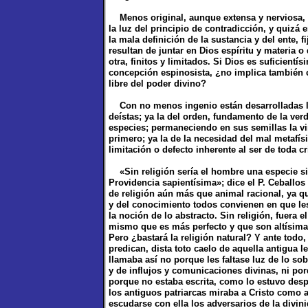
Menos original, aunque extensa y nerviosa, es
la luz del principio de contradicción, y quizá e
la mala definición de la sustancia y del ente, 
resultan de juntar en Dios espíritu y materia o
otra, finitos y limitados. Si Dios es suficien
concepción espinosista, ¿no implica también c
libre del poder divino?
Con no menos ingenio están desarrolladas las
deístas; ya la del orden, fundamento de la ver
especies; permaneciendo en sus semillas la vir
primero; ya la de la necesidad del mal metafí
limitación o defecto inherente al ser de toda cr
«Sin religión sería el hombre una especie si
Providencia sapientísima»; dice el P. Ceballos
de religión aún más que animal racional, ya q
y del conocimiento todos convienen en que les 
la noción de lo abstracto. Sin religión, fuera
mismo que es más perfecto y que son altísimas
Pero ¿bastará la religión natural? Y ante todo,
predican, dista toto caelo de aquella antigua le
llamaba así no porque les faltase luz de lo sob
y de influjos y comunicaciones divinas, ni po
porque no estaba escrita, como lo estuvo desp
los antiguos patriarcas miraba a Cristo como
escudarse con ella los adversarios de la divin