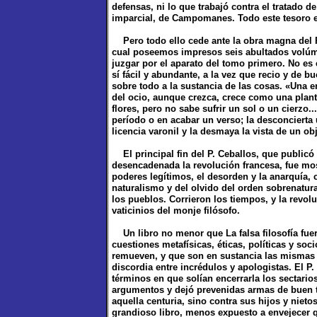
defensas, ni lo que trabajó contra el tratado de
imparcial, de Campomanes. Todo este tesoro es
Pero todo ello cede ante la obra magna del P. 
cual poseemos impresos seis abultados volúm
juzgar por el aparato del tomo primero. No es 
sí fácil y abundante, a la vez que recio y de b
sobre todo a la sustancia de las cosas. «Una e
del ocio, aunque crezca, crece como una planta 
flores, pero no sabe sufrir un sol o un cierzo
período o en acabar un verso; la desconcierta 
licencia varonil y la desmaya la vista de un obj
El principal fin del P. Ceballos, que publicó
desencadenada la revolución francesa, fue most
poderes legítimos, el desorden y la anarquía, 
naturalismo y del olvido del orden sobrenatura
los pueblos. Corrieron los tiempos, y la revo
vaticinios del monje filósofo.
Un libro no menor que La falsa filosofía fuer
cuestiones metafísicas, éticas, políticas y so
remueven, y que son en sustancia las mismas 
discordia entre incrédulos y apologistas. El P
términos en que solían encerrarla los sectario
argumentos y dejó prevenidas armas de buen te
aquella centuria, sino contra sus hijos y nieto
grandioso libro, menos expuesto a envejecer 