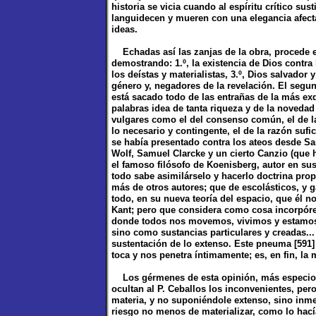
historia se vicia cuando al espíritu crítico sus
languidecen y mueren con una elegancia afectad
ideas.
Echadas así las zanjas de la obra, procede el
demostrando: 1.º, la existencia de Dios contra 
los deístas y materialistas, 3.º, Dios salvador 
género y, negadores de la revelación. El segun
está sacado todo de las entrañas de la más exq
palabras idea de tanta riqueza y de la noved
vulgares como el del consenso común, el de la 
lo necesario y contingente, el de la razón sufi
se había presentado contra los ateos desde 
Wolf, Samuel Clarcke y un cierto Canzio (que h
el famoso filósofo de Koenisberg, autor en su
todo sabe asimilárselo y hacerlo doctrina prop
más de otros autores; que de escolásticos, y g
todo, en su nueva teoría del espacio, que él n
Kant; pero que considera como cosa incorpórea
donde todos nos movemos, vivimos y estamos,
sino como sustancias particulares y creadas...
sustentación de lo extenso. Este pneuma [591] 
toca y nos penetra íntimamente; es, en fin, l
Los gérmenes de esta opinión, más especiosa
ocultan al P. Ceballos los inconvenientes, pe
materia, y no suponiéndole extenso, sino inme
riesgo no menos de materializar, como lo hací