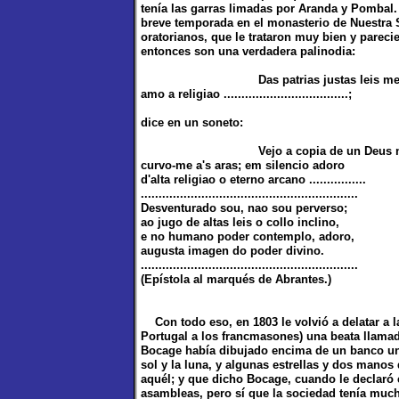
tenía las garras limadas por Aranda y Pombal.
breve temporada en el monasterio de Nuestra 
oratorianos, que le trataron muy bien y parec
entonces son una verdadera palinodia:
Das patrias justas leis me é d
amo a religiao ...................................;
dice en un soneto:
Vejo a copia de un Deus no s
curvo-me a's aras; em silencio adoro
d'alta religiao o eterno arcano ................
.............................................................
Desventurado sou, nao sou perverso;
ao jugo de altas leis o collo inclino,
e no humano poder contemplo, adoro,
augusta imagen do poder divino.
.............................................................
(Epístola al marqués de Abrantes.)
Con todo eso, en 1803 le volvió a delatar a l
Portugal a los francmasones) una beata llamad
Bocage había dibujado encima de un banco un t
sol y la luna, y algunas estrellas y dos manos
aquél; y que dicho Bocage, cuando le declaró e
asambleas, pero sí que la sociedad tenía mucho