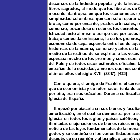
discursos de la Industria popular y de la Educ
libros sagrados, al modo que los liberales de 
inocente filantropía, en que los economistas 
simplicidad columbina, que con sólo repartir c
brotar, como por encanto, prados artificiales,
comercio, trocándose en edenes los desiertos 
felicidad; esto al mismo tiempo que por todas
trabajo conocida en España, la de los gremios
economista de cepa española entre los de aq
históricas de la marina, comercio y artes de 
medio de la rectitud de su espíritu, a las vece
esperaba mucho de los premios y concursos, de
del País y de todos estos estímulos oficiales, 
entrañas de la sociedad, a menos que nos cont
últimos años del siglo XVIII (2247). [433]
Como quiera, el amigo de Franklin, el corresp
que de economista y de reformador, tenía de ac
por otra, eran sus oráculos. Durante su fiscalí
Iglesia de España.
Empezó por atacarla en sus bienes y facultad d
amortización, en el cual se demuestra por la s
Iglesia, en todos los siglos y países católicos,
ilimitadas enajenaciones de bienes raíces en 
noticia de las leyes fundamentales de la mona
godos y se continúa en los varios Estados suce
después de su reunión y al beneficio común de