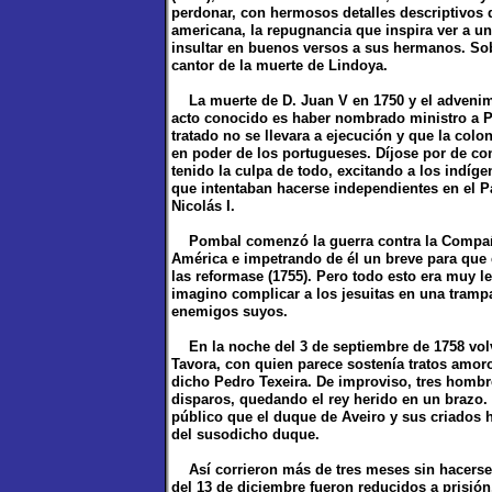
perdonar, con hermosos detalles descriptivos 
americana, la repugnancia que inspira ver a u
insultar en buenos versos a sus hermanos. Sobr
cantor de la muerte de Lindoya.
La muerte de D. Juan V en 1750 y el advenimi
acto conocido es haber nombrado ministro a P
tratado no se llevara a ejecución y que la col
en poder de los portugueses. Díjose por de co
tenido la culpa de todo, excitando a los indíge
que intentaban hacerse independientes en el P
Nicolás I.
Pombal comenzó la guerra contra la Compañí
América e impetrando de él un breve para que e
las reformase (1755). Pero todo esto era muy l
imagino complicar a los jesuitas en una trampa
enemigos suyos.
En la noche del 3 de septiembre de 1758 volví
Tavora, con quien parece sostenía tratos amo
dicho Pedro Texeira. De improviso, tres hombre
disparos, quedando el rey herido en un brazo. 
público que el duque de Aveiro y sus criados h
del susodicho duque.
Así corrieron más de tres meses sin hacerse 
del 13 de diciembre fueron reducidos a prisión