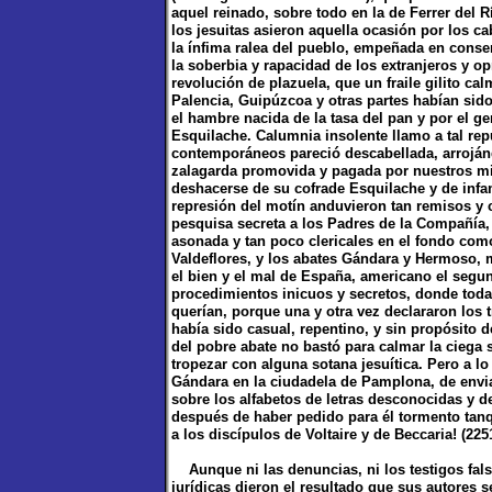
aquel reinado, sobre todo en la de Ferrer del
los jesuitas asieron aquella ocasión por los ca
la ínfima ralea del pueblo, empeñada en conse
la soberbia y rapacidad de los extranjeros y o
revolución de plazuela, que un fraile gilito c
Palencia, Guipúzcoa y otras partes habían sid
el hambre nacida de la tasa del pan y por el g
Esquilache. Calumnia insolente llamo a tal repu
contemporáneos pareció descabellada, arroján
zalagarda promovida y pagada por nuestros min
deshacerse de su cofrade Esquilache y de infama
represión del motín anduvieron tan remisos y 
pesquisa secreta a los Padres de la Compañía,
asonada y tan poco clericales en el fondo com
Valdeflores, y los abates Gándara y Hermoso,
el bien y el mal de España, americano el seg
procedimientos inicuos y secretos, donde toda l
querían, porque una y otra vez declararon los
había sido casual, repentino, y sin propósito d
del pobre abate no bastó para calmar la ciega
tropezar con alguna sotana jesuítica. Pero a lo
Gándara en la ciudadela de Pamplona, de envia
sobre los alfabetos de letras desconocidas y d
después de haber pedido para él tormento tanq
a los discípulos de Voltaire y de Beccaria! (225
Aunque ni las denuncias, ni los testigos fals
jurídicas dieron el resultado que sus autores 