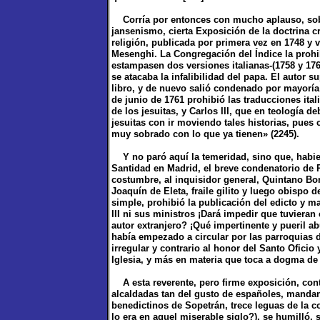
Corría por entonces con mucho aplauso, sobr
jansenismo, cierta Exposición de la doctrina cr
religión, publicada por primera vez en 1748 y v
Mesenghi. La Congregación del Índice la prohib
estampasen dos versiones italianas-(1758 y 17
se atacaba la infalibilidad del papa. El autor 
libro, y de nuevo salió condenado por mayoría
de junio de 1761 prohibió las traducciones ita
de los jesuitas, y Carlos III, que en teología d
jesuitas con ir moviendo tales historias, pues
muy sobrado con lo que ya tienen» (2245).
Y no paró aquí la temeridad, sino que, habie
Santidad en Madrid, el breve condenatorio de 
costumbre, al inquisidor general, Quintano Boni
Joaquín de Eleta, fraile gilito y luego obispo
simple, prohibió la publicación del edicto y 
III ni sus ministros ¡Dará impedir que tuviera
autor extranjero? ¡Qué impertinente y pueril ab
había empezado a circular por las parroquias d
irregular y contrario al honor del Santo Oficio
Iglesia, y más en materia que toca a dogma de 
A esta reverente, pero firme exposición, cont
alcaldadas tan del gusto de españoles, mandand
benedictinos de Sopetrán, trece leguas de la c
lo era en aquel miserable siglo?), se humilló, 