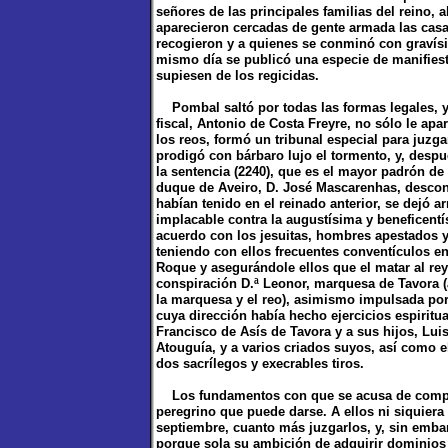
señores de las principales familias del reino,
aparecieron cercadas de gente armada las casas
recogieron y a quienes se conminó con gravísi
mismo día se publicó una especie de manifiest
supiesen de los regicidas.
Pombal saltó por todas las formas legales, y
fiscal, Antonio de Costa Freyre, no sólo le ap
los reos, formó un tribunal especial para juzg
prodigó con bárbaro lujo el tormento, y, despu
la sentencia (2240), que es el mayor padrón de
duque de Aveiro, D. José Mascarenhas, descont
habían tenido en el reinado anterior, se dejó ar
implacable contra la augustísima y beneficent
acuerdo con los jesuitas, hombres apestados y
teniendo con ellos frecuentes conventículos en
Roque y asegurándole ellos que el matar al rey
conspiración D.ª Leonor, marquesa de Tavora (a
la marquesa y el reo), asimismo impulsada por 
cuya dirección había hecho ejercicios espiritu
Francisco de Asís de Tavora y a sus hijos, Lui
Atouguía, y a varios criados suyos, así como e
dos sacrílegos y execrables tiros.
Los fundamentos con que se acusa de complic
peregrino que puede darse. A ellos ni siquiera 
septiembre, cuanto más juzgarlos, y, sin embar
porque sola su ambición de adquirir dominios 