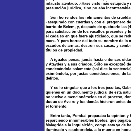
infausto atentado. ¿Hase visto más estúpida y
presunción jurídica, sino prueba incontestabl
Son horrendos los refinamientos de crueldad 
«asegurado con cuerdas y con el pregonero del
barrio de Belem, y, después de quebrarle las [
para satisfacción de los vasallos presentes y f
el cadalso en que fuere ajusticiado, que se red
mar». Y para borrar del todo su nombre de la 
escudos de armas, destruir sus casas, y sembra
títulos de propiedad.
A iguales penas, jamás hasta entonces oídas 
y Ataydes y a sus criados. Sólo se exceptuó de
condenándola solamente (así dice la sentencia),
eximiéndola, por justas consideraciones, de 
delitos.
Y es lo singular que a los tres jesuitas, Gabr
quienes en un documento judicial de esta natura
no vuelve a mencionárselos en el proceso, dond
duque de Aveiro y los demás hicieron antes de
el tormento.
Entre tanto, Pombal preparaba la opinión y ha
esparciendo innumerables libelos, que pagaba 
Malagrida a la Inquisición, compuesta ya de he
iluminado y seudoprofeta, a la muerte en hogu