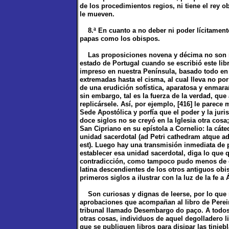
de los procedimientos regios, ni tiene el rey o
le mueven.
8.ª En cuanto a no deber ni poder lícitamente
papas como los obispos.
Las proposiciones novena y décima no son más
estado de Portugal cuando se escribió este li
impreso en nuestra Península, basado todo en 
extremadas hasta el cisma, al cual lleva no po
de una erudición sofística, aparatosa y enmara
sin embargo, tal es la fuerza de la verdad, qu
replicársele. Así, por ejemplo, [416] le parece
Sede Apostólica y porfía que el poder y la jur
doce siglos no se creyó en la Iglesia otra cos
San Cipriano en su epístola a Cornelio: la cáte
unidad sacerdotal (ad Petri cathedram atque ad
est). Luego hay una transmisión inmediata de p
establecer esa unidad sacerdotal, diga lo que 
contradicción, como tampoco pudo menos de co
latina descendientes de los otros antiguos obi
primeros siglos a ilustrar con la luz de la fe a 
Son curiosas y dignas de leerse, por lo que m
aprobaciones que acompañan al libro de Pereira
tribunal llamado Desembargo do paço. A todos
otras cosas, individuos de aquel degolladero l
que se publiquen libros para disipar las tini