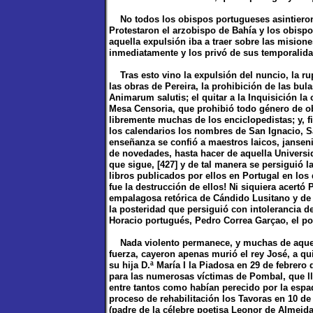
No todos los obispos portugueses asintieron d
Protestaron el arzobispo de Bahía y los obisp
aquella expulsión iba a traer sobre las mision
inmediatamente y los privó de sus temporalid
Tras esto vino la expulsión del nuncio, la rup
las obras de Pereira, la prohibición de las b
Animarum salutis; el quitar a la Inquisición la
Mesa Censoria, que prohibió todo género de ob
libremente muchas de los enciclopedistas; y, f
los calendarios los nombres de San Ignacio, S
enseñanza se confió a maestros laicos, jansen
de novedades, hasta hacer de aquella Universi
que sigue, [427] y de tal manera se persiguió l
libros publicados por ellos en Portugal en los 
fue la destrucción de ellos! Ni siquiera acertó P
empalagosa retórica de Cándido Lusitano y de 
la posteridad que persiguió con intolerancia d
Horacio portugués, Pedro Correa Garçao, el po
Nada violento permanece, y muchas de aquell
fuerza, cayeron apenas murió el rey José, a q
su hija D.ª María I la Piadosa en 29 de febrero
para las numerosas víctimas de Pombal, que lle
entre tantos como habían perecido por la espad
proceso de rehabilitación los Tavoras en 10 de
(padre de la célebre poetisa Leonor de Almeida