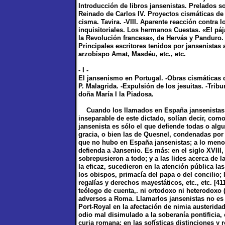
Introducción de libros jansenistas. Prelados s
Reinado de Carlos IV. Proyectos cismáticas de 
cisma. Tavira. -VIII. Aparente reacción contra 
inquisitoriales. Los hermanos Cuestas. «El pá
la Revolución francesa», de Hervás y Panduro. 
Principales escritores tenidos por jansenistas a
arzobispo Amat, Masdéu, etc., etc.
- I -
El jansenismo en Portugal. -Obras cismáticas d
P. Malagrida. -Expulsión de los jesuitas. -Tri
doña María I la Piadosa.
Cuando los llamados en España jansenistas que
inseparable de este dictado, solían decir, com
jansenista es sólo el que defiende todas o alg
gracia, o bien las de Quesnel, condenadas por 
que no hubo en España jansenistas; a lo menos
defienda a Jansenio. Es más: en el siglo XVIII,
sobrepusieron a todo; y a las lides acerca de la
la eficaz, sucedieron en la atención pública la
los obispos, primacía del papa o del concilio; l
regalías y derechos mayestáticos, etc., etc. [4
teólogo de cuenta,. ni ortodoxo ni heterodoxo
adversos a Roma. Llamarlos jansenistas no es d
Port-Royal en la afectación de nimia austeridad 
odio mal disimulado a la soberanía pontificia,
curia romana; en las sofísticas distinciones y