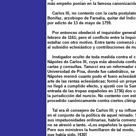
más empeño ponían en la famosa canonizació
Carlos III, no contento con la carta postulato
Bonifaz, arzobispo de Farsalia, quitar del Índ
por edicto de 13 de mayo de 1759.
Por entonces obedeció el inquisidor general,
febrero de 1161; pero el conflicto entre la Inq
estallar con otro motivo. Entre tanto comenzó 
al subsidio eclesiástico y contribuciones de 
Instigador oculto de toda medida contra el cl
Nápoles de Carlos III, cuya más absoluta confi
cartas y consultas. Tanucci era un reformador
Universidad de Pisa, donde fue catedrático, se
Nápoles mermó cuanto pudo el fuero eclesiástic
arte de las rentas eclesiásticas; formó un pr
no llegó a cumplido efecto, y ajustó con la Sa
entrada de las tropas españoles en 1736) dos 
la jurisdicción del nuncio. No contento con es
procedido canónicamente contra ciertos clérigos
Tal era él consejero de Carlos III; y su inf
en el conjunto de la política de aquel reinado
sus impetuosidades ordinarias, habría comenzad
no se atrevió a tanto. «Los españoles la quier
Pero sus ministros la humillaron de tal modo, 
que había sido. [430]