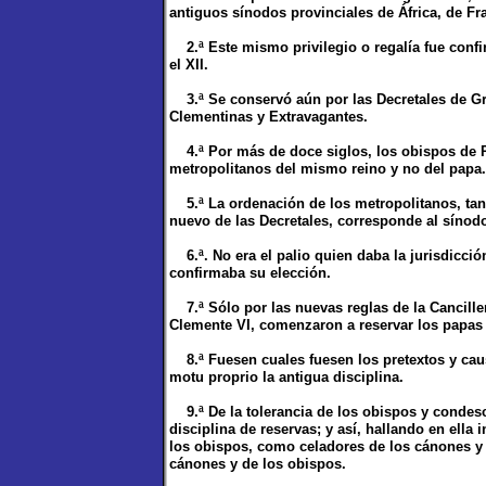
antiguos sínodos provinciales de África, de Fr
2.ª Este mismo privilegio o regalía fue confi
el XII.
3.ª Se conservó aún por las Decretales de Greg
Clementinas y Extravagantes.
4.ª Por más de doce siglos, los obispos de P
metropolitanos del mismo reino y no del papa.
5.ª La ordenación de los metropolitanos, tan
nuevo de las Decretales, corresponde al sínodo
6.ª. No era el palio quien daba la jurisdicció
confirmaba su elección.
7.ª Sólo por las nuevas reglas de la Cancille
Clemente VI, comenzaron a reservar los papas 
8.ª Fuesen cuales fuesen los pretextos y caus
motu proprio la antigua disciplina.
9.ª De la tolerancia de los obispos y condesc
disciplina de reservas; y así, hallando en ella
los obispos, como celadores de los cánones y 
cánones y de los obispos.