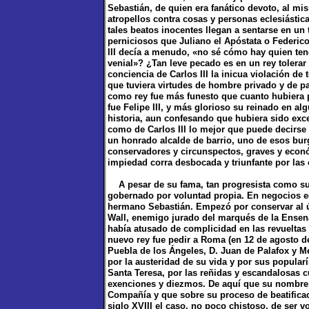
Sebastián, de quien era fanático devoto, al m
atropellos contra cosas y personas eclesiástic
tales beatos inocentes llegan a sentarse en un
perniciosos que Juliano el Apóstata o Federico
III decía a menudo, «no sé cómo hay quien te
venial»? ¿Tan leve pecado es en un rey tolerar
conciencia de Carlos III la inicua violación d
que tuviera virtudes de hombre privado y de pad
como rey fue más funesto que cuanto hubiera p
fue Felipe III, y más glorioso su reinado en al
historia, aun confesando que hubiera sido exce
como de Carlos III lo mejor que puede decirse
un honrado alcalde de barrio, uno de esos bu
conservadores y circunspectos, graves y econó
impiedad corra desbocada y triunfante por las 
A pesar de su fama, tan progresista como su 
gobernado por voluntad propia. En negocios ec
hermano Sebastián. Empezó por conservar al ú
Wall, enemigo jurado del marqués de la Ensenad
había atusado de complicidad en las revueltas
nuevo rey fue pedir a Roma (en 12 de agosto de
Puebla de los Ángeles, D. Juan de Palafox y M
por la austeridad de su vida y por sus popularí
Santa Teresa, por las reñidas y escandalosas 
exenciones y diezmos. De aquí que su nombre 
Compañía y que sobre su proceso de beatificac
siglo XVIII el caso, no poco chistoso, de ser 