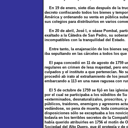
En 19 de enero, siete días después de la truc
decreto confiscando todos los bienes y tempora
América y ordenando su venta en pública subast
sus colegios para distribuirlos en varios conve
En 20 de abril, José I, o séase Pombal, partic
exaltado a la Cátedra de San Pedro, su sobera
incompatibles con la tranquilidad del Estado.
Entre tanto, la enajenación de los bienes seg
iba sepultando en las cárceles a todos los que
El papa concedió en 11 de agosto de 1759 un b
regulares en crimen de lesa majestad, pero enc
culpados y el instituto a que pertenecían. No sa
procedió ab irato al extrañamiento de los jesu
embarcando a 113 en una nave ragusea con rum
El 5 de octubre de 1759 se fijó en las iglesia
por el cual se participaba a los súbditos de S
«exterminados, desnaturalizalos, proscritos, 
públicos, traidores, enemigos y agresores actua
vedándose, so pena de muerte, toda comunicaci
disposiciones sólo se exceptuaba a los novicio
todavía en los terribles secretos de la Compañ
había querido atribuirles en 1756 el motín de 
Sociedad del Alto Duero, que él protegía y de q