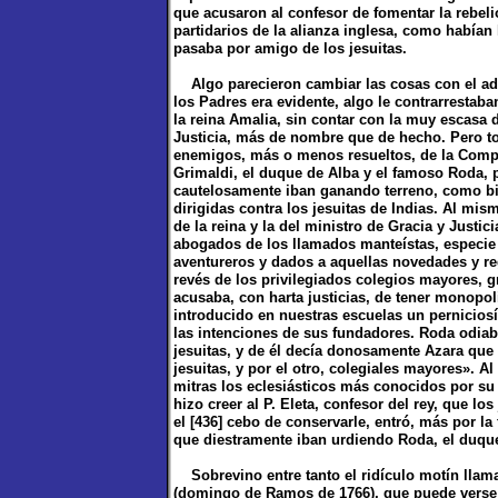
que acusaron al confesor de fomentar la rebeli
partidarios de la alianza inglesa, como habían
pasaba por amigo de los jesuitas.
Algo parecieron cambiar las cosas con el adv
los Padres era evidente, algo le contrarrestaban
la reina Amalia, sin contar con la muy escasa 
Justicia, más de nombre que de hecho. Pero t
enemigos, más o menos resueltos, de la Compa
Grimaldi, el duque de Alba y el famoso Roda, 
cautelosamente iban ganando terreno, como bie
dirigidas contra los jesuitas de Indias. Al mi
de la reina y la del ministro de Gracia y Justi
abogados de los llamados manteístas, especie 
aventureros y dados a aquellas novedades y re
revés de los privilegiados colegios mayores, g
acusaba, con harta justicias, de tener monopol
introducido en nuestras escuelas un perniciosí
las intenciones de sus fundadores. Roda odiab
jesuitas, y de él decía donosamente Azara que 
jesuitas, y por el otro, colegiales mayores».
mitras los eclesiásticos más conocidos por su 
hizo creer al P. Eleta, confesor del rey, que lo
el [436] cebo de conservarle, entró, más por la
que diestramente iban urdiendo Roda, el duq
Sobrevino entre tanto el ridículo motín llam
(domingo de Ramos de 1766), que puede verse l