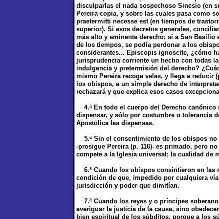
disculparlas el nada sospechoso Sinesio (en su 
Pereira copia, y sobre las cuales pasa como
praetermitti necesse est (en tiempos de trasto
superior). Si esos decretos generales, concili
más alto y eminente derecho; si a San Basilio e
de los tiempos, se podía perdonar a los obispo
considerantes... Episcopis ignoscite, ¿cómo ha
jurisprudencia corriente un hecho con todas las
indulgencia y pretermisión del derecho? ¿Cuán
mismo Pereira recoge velas, y llega a reducir (
los obispos, a un simple derecho de interpret
rechazará y que explica esos casos excepcional
4.ª En todo el cuerpo del Derecho canónico no
dispensar, y sólo por costumbre o tolerancia 
Apostólica las dispensas.
5.ª Sin el consentimiento de los obispos no p
-prosigue Pereira (p. 116)- es primado, pero no
compete a la Iglesia universal; la cualidad de 
6.ª Cuando los obispos consintieron en las re
condición de que, impedido por cualquiera vía 
jurisdicción y poder que dimitían.
7.ª Cuando los reyes y o príncipes soberanos
averiguar la justicia de la causa, sino obedece
bien espiritual de los súbditos, porque a los súb