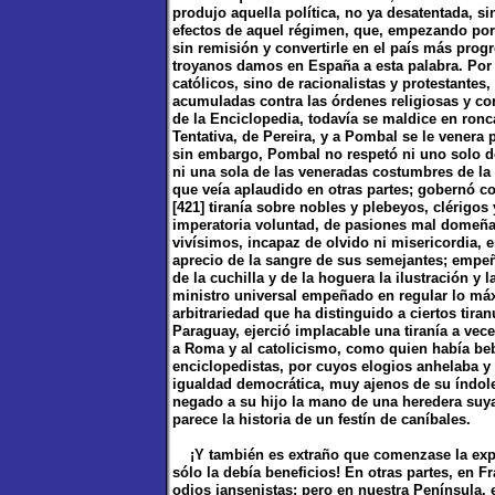
produjo aquella política, no ya desatentada, s
efectos de aquel régimen, que, empezando por d
sin remisión y convertirle en el país más progre
troyanos damos en España a esta palabra. Por 
católicos, sino de racionalistas y protestantes
acumuladas contra las órdenes religiosas y con
de la Enciclopedia, todavía se maldice en ronca
Tentativa, de Pereira, y a Pombal se le vener
sin embargo, Pombal no respetó ni uno solo de
ni una sola de las veneradas costumbres de la t
que veía aplaudido en otras partes; gobernó c
[421] tiranía sobre nobles y plebeyos, clérigos
imperatoria voluntad, de pasiones mal domeña
vivísimos, incapaz de olvido ni misericordia, 
aprecio de la sangre de sus semejantes; empeñ
de la cuchilla y de la hoguera la ilustración y 
ministro universal empeñado en regular lo má
arbitrariedad que ha distinguido a ciertos tiranu
Paraguay, ejerció implacable una tiranía a veces
a Roma y al catolicismo, como quien había beb
enciclopedistas, por cuyos elogios anhelaba y 
igualdad democrática, muy ajenos de su índole
negado a su hijo la mano de una heredera suya.
parece la historia de un festín de caníbales.
¡Y también es extraño que comenzase la expul
sólo la debía beneficios! En otras partes, en F
odios jansenistas; pero en nuestra Península,