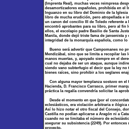
(Imprenta Real), muchas veces reimpresa desp
desamortizadores españoles, prohibida en el Í
Inguanzo en su libro del Dominio de la Igles
libro de mucha erudición, pero atropellada e i
un canon del concilio III de Toledo referente a
encontró aprobantes para su libro, pero al fin
ellos, el escolapio padre Basilio de Santa Just
Manila, donde dejó triste fama de jansenista y 
integridad de la monarquía española, como lo 
Bueno será advertir que Campomanes no propo
Mendizábal, sino que se limita a recopilar las
manos muertas, y, apoyado siempre en el derech
cual no dejaba de ser un ataque, aunque indir
siendo vano subterfugio el decir que la ley no t
bienes raíces, sino prohibir a los seglares ena
Con alguna mayor templanza sostuvo en el fon
Hacienda, D. Francisco Carrasco, primer marqu
práctica la regalía convendría solicitar la apr
Desde el momento en que (por el concordato 
eclesiásticos, era violación arbitraria e ilógic
Así lo hizo notar el otro fiscal del Consejo, 
Castilla no podían aplicarse a Aragón ni a Cata
cuando no se limitaba el número de eclesiásti
asegurar su subsistencia (2249). Por entonces
proyecto.