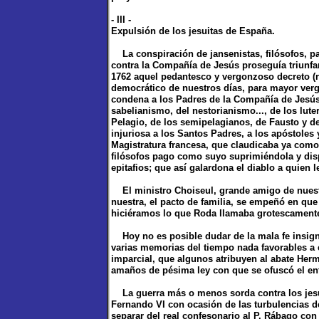
- III -
Expulsión de los jesuitas de España.
La conspiración de jansenistas, filósofos, pa
contra la Compañía de Jesús proseguía triunfa
1762 aquel pedantesco y vergonzoso decreto (
democrático de nuestros días, para mayor verg
condena a los Padres de la Compañía de Jesús,
sabelianismo, del nestorianismo..., de los luter
Pelagio, de los semipelagianos, de Fausto y d
injuriosa a los Santos Padres, a los apóstoles
Magistratura francesa, que claudicaba ya como v
filósofos pago como suyo suprimiéndola y dis
epitafios; que así galardona el diablo a quien le
El ministro Choiseul, grande amigo de nuestra
nuestra, el pacto de familia, se empeñó en que
hiciéramos lo que Roda llamaba grotescamente
Hoy no es posible dudar de la mala fe insigne
varias memorias del tiempo nada favorables a e
imparcial, que algunos atribuyen al abate Hermo
amaños de pésima ley con que se ofuscó el ente
La guerra más o menos sorda contra los jesu
Fernando VI con ocasión de las turbulencias d
separar del real confesonario al P. Rábago co