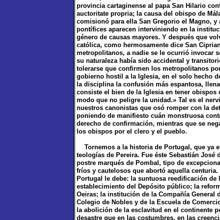
provincia cartaginense al papa San Hilario co
auctoritate propria; la causa del obispo de Má
comisionó para ella San Gregorio el Magno, y a
pontífices aparecen interviniendo en la institu
género de causas mayores. Y después que volvie
católica, como hermosamente dice San Cipriano
metropolitanos, a nadie se le ocurrió invocar
su naturaleza había sido accidental y transitor
tolerarse que confirmen los metropolitanos porq
gobierno hostil a la Iglesia, en el solo hecho 
la disciplina la confusión más espantosa, llen
consiste el bien de la Iglesia en tener obispo
modo que no peligre la unidad.» Tal es el ner
nuestros canonistas que osó romper con la detes
poniendo de manifiesto cuán monstruosa contra
derecho de confirmación, mientras que se nega
los obispos por el clero y el pueblo.
Tornemos a la historia de Portugal, que ya es
teologías de Pereira. Fue éste Sebastián José 
postre marqués de Pombal, tipo de excepcional
fríos y cautelosos que abortó aquella centuria
Portugal le debe: la suntuosa reedificación de 
establecimiento del Depósito público; la refor
Oeiras; la institución de la Compañía General d
Colegio de Nobles y de la Escuela de Comerci
la abolición de la esclavitud en el continente
desastre que en las costumbres, en las creenci