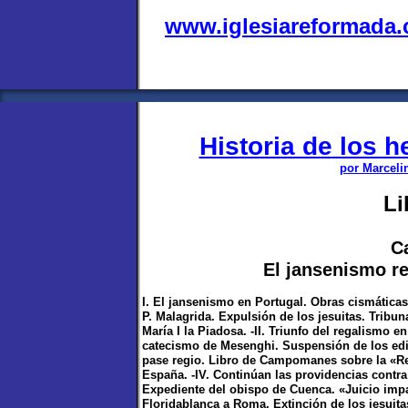
www.iglesiareformada
Historia de los 
por Marceli
Li
Ca
El jansenismo reg
I. El jansenismo en Portugal. Obras cismáticas
P. Malagrida. Expulsión de los jesuitas. Tribu
María I la Piadosa. -II. Triunfo del regalismo 
catecismo de Mesenghi. Suspensión de los edict
pase regio. Libro de Campomanes sobre la «Rega
España. -IV. Continúan las providencias contra
Expediente del obispo de Cuenca. «Juicio impa
Floridablanca a Roma. Extinción de los jesuita