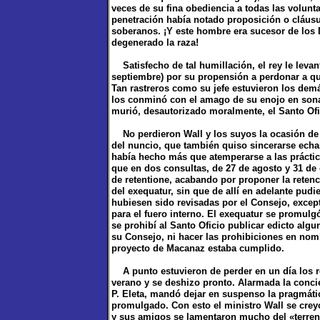
veces de su fina obediencia a todas las volunta
penetración había notado proposición o cláusu
soberanos. ¡Y este hombre era sucesor de los 
degenerado la raza!
Satisfecho de tal humillación, el rey le levant
septiembre) por su propensión a perdonar a qu
Tan rastreros como su jefe estuvieron los demá
los conminó con el amago de su enojo en sona
murió, desautorizado moralmente, el Santo Ofi
No perdieron Wall y los suyos la ocasión de 
del nuncio, que también quiso sincerarse echan
había hecho más que atemperarse a las práctica
que en dos consultas, de 27 de agosto y 31 de 
de retentione, acabando por proponer la retenc
del exequatur, sin que de allí en adelante pudie
hubiesen sido revisadas por el Consejo, except
para el fuero interno. El exequatur se promulg
se prohibí al Santo Oficio publicar edicto algu
su Consejo, ni hacer las prohibiciones en nombr
proyecto de Macanaz estaba cumplido.
A punto estuvieron de perder en un día los reg
verano y se deshizo pronto. Alarmada la concie
P. Eleta, mandó dejar en suspenso la pragmát
promulgado. Con esto el ministro Wall se crey
y sus amigos se lamentaron mucho del «terreno