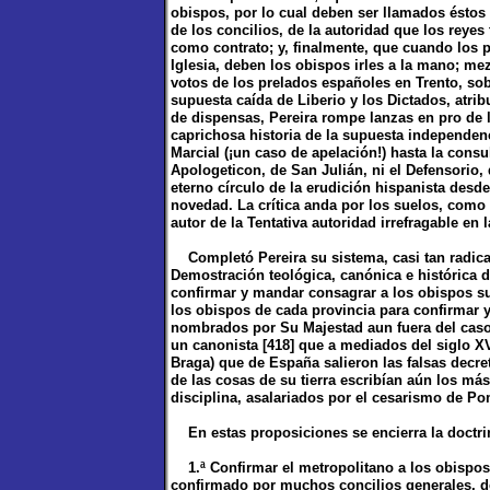
obispos, por lo cual deben ser llamados éstos
de los concilios, de la autoridad que los reye
como contrato; y, finalmente, que cuando los p
Iglesia, deben los obispos irles a la mano; me
votos de los prelados españoles en Trento, sobr
supuesta caída de Liberio y los Dictados, atrib
de dispensas, Pereira rompe lanzas en pro de l
caprichosa historia de la supuesta independenc
Marcial (¡un caso de apelación!) hasta la consu
Apologeticon, de San Julián, ni el Defensorio, 
eterno círculo de la erudición hispanista desde
novedad. La crítica anda por los suelos, como e
autor de la Tentativa autoridad irrefragable en 
Completó Pereira su sistema, casi tan radical 
Demostración teológica, canónica e histórica 
confirmar y mandar consagrar a los obispos s
los obispos de cada provincia para confirmar 
nombrados por Su Majestad aun fuera del caso
un canonista [418] que a mediados del siglo XV
Braga) que de España salieron las falsas decret
de las cosas de su tierra escribían aún los má
disciplina, asalariados por el cesarismo de P
En estas proposiciones se encierra la doctri
1.ª Confirmar el metropolitano a los obispos 
confirmado por muchos concilios generales, de