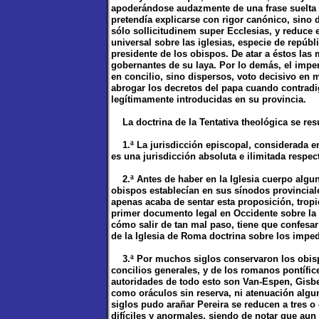
apoderándose audazmente de una frase suelta 
pretendía explicarse con rigor canónico, sino
sólo sollicitudinem super Ecclesias, y reduce
universal sobre las iglesias, especie de repúbli
presidente de los obispos. De atar a éstos la
gobernantes de su laya. Por lo demás, el impe
en concilio, sino dispersos, voto decisivo en m
abrogar los decretos del papa cuando contradi
legítimamente introducidas en su provincia.
La doctrina de la Tentativa theológica se re
1.ª La jurisdicción episcopal, considerada en 
es una jurisdicción absoluta e ilimitada respec
2.ª Antes de haber en la Iglesia cuerpo algu
obispos establecían en sus sínodos provincia
apenas acaba de sentar esta proposición, tropi
primer documento legal en Occidente sobre la m
cómo salir de tan mal paso, tiene que confesar
de la Iglesia de Roma doctrina sobre los impe
3.ª Por muchos siglos conservaron los obispos
concilios generales, y de los romanos pontífi
autoridades de todo esto son Van-Espen, Gisbe
como oráculos sin reserva, ni atenuación algu
siglos pudo arañar Pereira se reducen a tres 
difíciles y anormales, siendo de notar que aun 