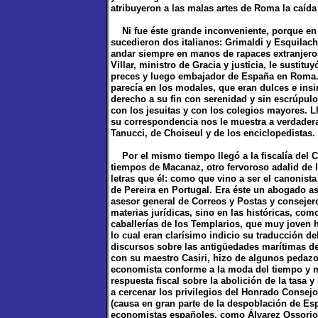
atribuyeron a las malas artes de Roma la caída
Ni fue éste grande inconveniente, porque en a
sucedieron dos italianos: Grimaldi y Esquilac
andar siempre en manos de rapaces extranjero
Villar, ministro de Gracia y justicia, le sustit
preces y luego embajador de España en Roma. 
parecía en los modales, que eran dulces e insi
derecho a su fin con serenidad y sin escrúpul
con los jesuitas y con los colegios mayores. L
su correspondencia nos le muestra a verdadera
Tanucci, de Choiseul y de los enciclopedistas.
Por el mismo tiempo llegó a la fiscalía del C
tiempos de Macanaz, otro fervoroso adalid de l
letras que él: como que vino a ser el canonist
de Pereira en Portugal. Era éste un abogado 
asesor general de Correos y Postas y consejer
materias jurídicas, sino en las históricas, com
caballerías de los Templarios, que muy joven
lo cual eran clarísimo indicio su traducción d
discursos sobre las antigüedades marítimas de 
con su maestro Casiri, hizo de algunos pedazo
economista conforme a la moda del tiempo y má
respuesta fiscal sobre la abolición de la tasa 
a cercenar los privilegios del Honrado Consej
(causa en gran parte de la despoblación de Esp
economistas españoles, como Álvarez Ossorio 