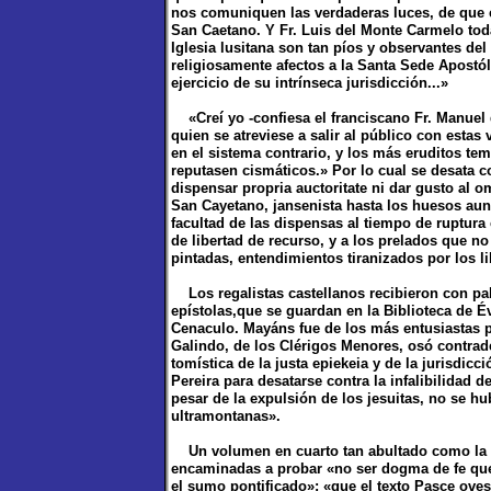
nos comuniquen las verdaderas luces, de que c
San Caetano. Y Fr. Luis del Monte Carmelo tod
Iglesia lusitana son tan píos y observantes de
religiosamente afectos a la Santa Sede Apostó
ejercicio de su intrínseca jurisdicción...»
«Creí yo -confiesa el franciscano Fr. Manuel 
quien se atreviese a salir al público con esta
en el sistema contrario, y los más eruditos te
reputasen cismáticos.» Por lo cual se desata
dispensar propria auctoritate ni dar gusto al 
San Cayetano, jansenista hasta los huesos aun
facultad de las dispensas al tiempo de ruptura
de libertad de recurso, y a los prelados que n
pintadas, entendimientos tiranizados por los li
Los regalistas castellanos recibieron con palma
epístolas,que se guardan en la Biblioteca de É
Cenaculo. Mayáns fue de los más entusiastas per
Galindo, de los Clérigos Menores, osó contradec
tomística de la justa epiekeia y de la jurisdic
Pereira para desatarse contra la infalibilidad 
pesar de la expulsión de los jesuitas, no se h
ultramontanas».
Un volumen en cuarto tan abultado como la Ten
encaminadas a probar «no ser dogma de fe qu
el sumo pontificado»; «que el texto Pasce ove