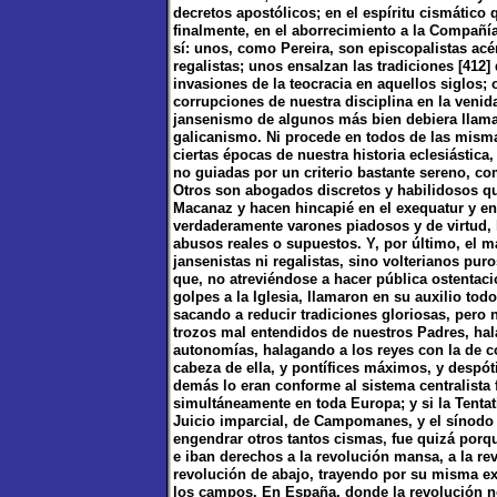
decretos apostólicos; en el espíritu cismático 
finalmente, en el aborrecimiento a la Compañ
sí: unos, como Pereira, son episcopalistas a
regalistas; unos ensalzan las tradiciones [412] 
invasiones de la teocracia en aquellos siglos;
corrupciones de nuestra disciplina en la venid
jansenismo de algunos más bien debiera llama
galicanismo. Ni procede en todos de las misma
ciertas épocas de nuestra historia eclesiástica
no guiadas por un criterio bastante sereno, co
Otros son abogados discretos y habilidosos qu
Macanaz y hacen hincapié en el exequatur y en 
verdaderamente varones piadosos y de virtud, l
abusos reales o supuestos. Y, por último, el m
jansenistas ni regalistas, sino volterianos pur
que, no atreviéndose a hacer pública ostentaci
golpes a la Iglesia, llamaron en su auxilio tod
sacando a reducir tradiciones gloriosas, pero 
trozos mal entendidos de nuestros Padres, hal
autonomías, halagando a los reyes con la de con
cabeza de ella, y pontífices máximos, y despót
demás lo eran conforme al sistema centralista 
simultáneamente en toda Europa; y si la Tentati
Juicio imparcial, de Campomanes, y el sínodo d
engendrar otros tantos cismas, fue quizá porqu
e iban derechos a la revolución mansa, a la rev
revolución de abajo, trayendo por su misma e
los campos. En España, donde la revolución n