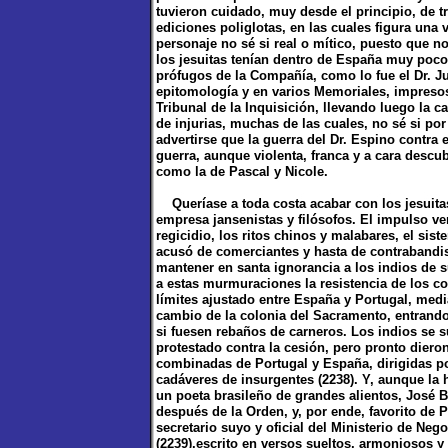
tuvieron cuidado, muy desde el principio, de t
ediciones poliglotas, en las cuales figura una 
personaje no sé si real o mítico, puesto que no
los jesuitas tenían dentro de España muy poc
prófugos de la Compañía, como lo fue el Dr. Ju
epitomología y en varios Memoriales, impresos 
Tribunal de la Inquisición, llevando luego la
de injurias, muchas de las cuales, no sé si po
advertirse que la guerra del Dr. Espino contra 
guerra, aunque violenta, franca y a cara descub
como la de Pascal y Nicole.
Queríase a toda costa acabar con los jesuitas
empresa jansenistas y filósofos. El impulso ven
regicidio, los ritos chinos y malabares, el sis
acusó de comerciantes y hasta de contrabandis
mantener en santa ignorancia a los indios de s
a estas murmuraciones la resistencia de los col
límites ajustado entre España y Portugal, medi
cambio de la colonia del Sacramento, entrando 
si fuesen rebaños de carneros. Los indios se 
protestado contra la cesión, pero pronto dieron
combinadas de Portugal y España, dirigidas p
cadáveres de insurgentes (2238). Y, aunque la 
un poeta brasileño de grandes alientos, José B
después de la Orden, y, por ende, favorito de P
secretario suyo y oficial del Ministerio de Ne
(2239),escrito en versos sueltos, armoniosos y