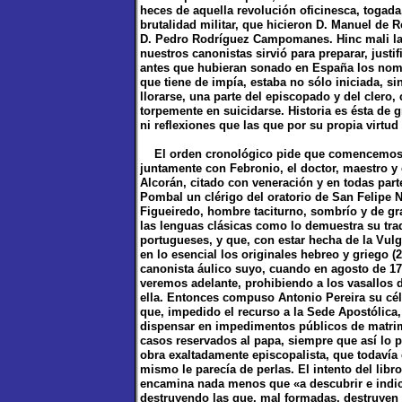
heces de aquella revolución oficinesca, togada,
brutalidad militar, que hicieron D. Manuel de
D. Pedro Rodríguez Campomanes. Hinc mali lab
nuestros canonistas sirvió para preparar, just
antes que hubieran sonado en España los nombr
que tiene de impía, estaba no sólo iniciada, s
llorarse, una parte del episcopado y del clero,
torpemente en suicidarse. Historia es ésta de
ni reflexiones que las que por su propia virtu
El orden cronológico pide que comencemos po
juntamente con Febronio, el doctor, maestro y 
Alcorán, citado con veneración y en todas parte
Pombal un clérigo del oratorio de San Felipe Ne
Figueiredo, hombre taciturno, sombrío y de g
las lenguas clásicas como lo demuestra su trad
portugueses, y que, con estar hecha de la Vulg
en lo esencial los originales hebreo y griego 
canonista áulico suyo, cuando en agosto de 1
veremos adelante, prohibiendo a los vasallos d
ella. Entonces compuso Antonio Pereira su cél
que, impedido el recurso a la Sede Apostólica,
dispensar en impedimentos públicos de matrim
casos reservados al papa, siempre que así lo pi
obra exaltadamente episcopalista, que todavía
mismo le parecía de perlas. El intento del libr
encamina nada menos que «a descubrir e indic
destruyendo las que, mal formadas, destruyen t