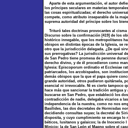
Aparte de esta argumentación, el autor defien
los príncipes seculares en materias temporales,
las cosas espiritualizadas; el derecho univer
compete, como atributo inseparable de la majes
suprema autoridad del príncipe sobre los bienes
Trituró tales doctrinas provocantes al cisma 
Discurso sobre la confirmación [419] de los o
histórico innegable, que los metropolitanos ha
obispos en distintas épocas de la Iglesia, se r
otro que la jurisdicción delegada. ¿De qué sir
sus prerrogativas? La jurisdicción universal d
de San Pedro tiene promesa de perenne duració
derecho divino, y de él procedieron como mand
Iglesia: Episcoporum ordinatio et Ecclesiae rat
patriarcados, los arzobispados, son instituci
demás obispos que la que el papa quiere conce
grande autoridad, otros pudieron quitársela, p
esencial ni irrevocable. Ni es cierto tampoco 
hace más que sancionar la tradición antigua y 
buscarse en San Pedro, que estableció los dos 
contradicción de nadie, delegaba vicarios a las
independencia de la nuestra, como no nos emp
Basílides, las dos decretales de Hormisdas no
decidiendo consultas suyas; la decretal de Sir
disposita, y cuyo cumplimiento se encarga lo 
béticos, lusitanos y galaicos; la de Inocencio 
Minicio; la de San León el Magno sobre el caso 