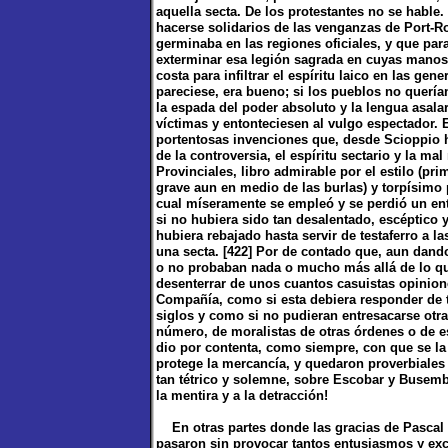
aquella secta. De los protestantes no se habl
hacerse solidarios de las venganzas de Port-R
germinaba en las regiones oficiales, y que para
exterminar esa legión sagrada en cuyas manos 
costa para infiltrar el espíritu laico en las ge
pareciese, era bueno; si los pueblos no querían
la espada del poder absoluto y la lengua asala
víctimas y entonteciesen al vulgo espectador. 
portentosas invenciones que, desde Scioppio h
de la controversia, el espíritu sectario y la ma
Provinciales, libro admirable por el estilo (pri
grave aun en medio de las burlas) y torpísimo 
cual míseramente se empleó y se perdió un ente
si no hubiera sido tan desalentado, escéptico y
hubiera rebajado hasta servir de testaferro a l
una secta. [422] Por de contado que, aun dando 
o no probaban nada o mucho más allá de lo que
desenterrar de unos cuantos casuistas opinione
Compañía, como si esta debiera responder de 
siglos y como si no pudieran entresacarse otr
número, de moralistas de otras órdenes o de es
dio por contenta, como siempre, con que se la h
protege la mercancía, y quedaron proverbiales 
tan tétrico y solemne, sobre Escobar y Busemb
la mentira y a la detracción!
En otras partes donde las gracias de Pascal n
pasaron sin provocar tantos entusiasmos y exc