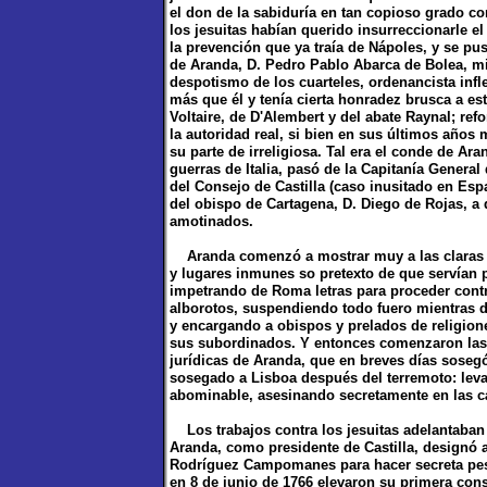
el don de la sabiduría en tan copioso grado c
los jesuitas habían querido insurreccionarle el
la prevención que ya traía de Nápoles, y se p
de Aranda, D. Pedro Pablo Abarca de Bolea, mil
despotismo de los cuarteles, ordenancista inf
más que él y tenía cierta honradez brusca a est
Voltaire, de D'Alembert y del abate Raynal; ref
la autoridad real, si bien en sus últimos años
su parte de irreligiosa. Tal era el conde de Ar
guerras de Italia, pasó de la Capitanía General 
del Consejo de Castilla (caso inusitado en Es
del obispo de Cartagena, D. Diego de Rojas, a
amotinados.
Aranda comenzó a mostrar muy a las claras s
y lugares inmunes so pretexto de que servían 
impetrando de Roma letras para proceder contr
alborotos, suspendiendo todo fuero mientras d
y encargando a obispos y prelados de religione
sus subordinados. Y entonces comenzaron las q
jurídicas de Aranda, que en breves días sose
sosegado a Lisboa después del terremoto: lev
abominable, asesinando secretamente en las c
Los trabajos contra los jesuitas adelantaban 
Aranda, como presidente de Castilla, designó a
Rodríguez Campomanes para hacer secreta pesq
en 8 de junio de 1766 elevaron su primera consu