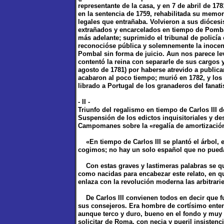
representante de la casa, y en 7 de abril de 1
en la sentencia de 1759, rehabilitada su memor
legales que entrañaba. Volvieron a sus diócesi
extrañados y encarcelados en tiempo de Pombal
más adelante; suprimido el tribunal de policí
reconocióse pública y solemnemente la inocen
Pombal sin forma de juicio. Aun nos parece leve
contentó la reina con separarle de sus cargos y
agosto de 1781) por haberse atrevido a publica
acabaron al poco tiempo; murió en 1782, y los
librado a Portugal de los granaderos del fanati
- II -
Triunfo del regalismo en tiempo de Carlos III 
Suspensión de los edictos inquisitoriales y des
Campomanes sobre la «regalía de amortizació
«En tiempo de Carlos III se plantó el árbol, e
cogimos; no hay un solo español que no pueda
Con estas graves y lastimeras palabras se que
como nacidas para encabezar este relato, en qu
enlaza con la revolución moderna las arbitrarie
De Carlos III convienen todos en decir que fu
sus consejeros. Era hombre de cortísimo enten
aunque terco y duro, bueno en el fondo y muy 
solicitar de Roma, con necia y pueril insisten