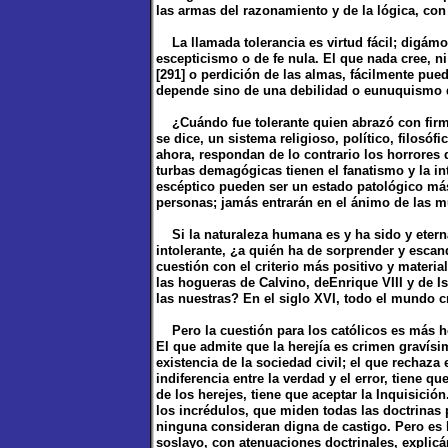
las armas del razonamiento y de la lógica, con
La llamada tolerancia es virtud fácil; digám
escepticismo o de fe nula. El que nada cree, ni
[291] o perdición de las almas, fácilmente pue
depende sino de una debilidad o eunuquismo 
¿Cuándo fue tolerante quien abrazó con firme
se dice, un sistema religioso, político, filosófi
ahora, respondan de lo contrario los horrores
turbas demagógicas tienen el fanatismo y la int
escéptico pueden ser un estado patológico má
personas; jamás entrarán en el ánimo de las
Si la naturaleza humana es y ha sido y etern
intolerante, ¿a quién ha de sorprender y escand
cuestión con el criterio más positivo y materia
las hogueras de Calvino, deEnrique VIII y de I
las nuestras? En el siglo XVI, todo el mundo cr
Pero la cuestión para los católicos es más ho
El que admite que la herejía es crimen gravís
existencia de la sociedad civil; el que rechaza 
indiferencia entre la verdad y el error, tiene q
de los herejes, tiene que aceptar la Inquisici
los incrédulos, que miden todas las doctrinas 
ninguna consideran digna de castigo. Pero es h
soslayo, con atenuaciones doctrinales, explicá