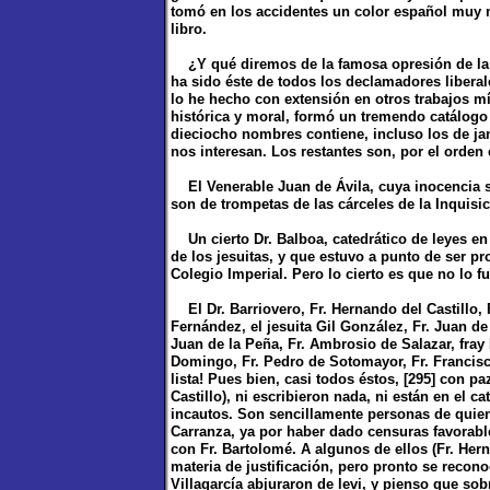
tomó en los accidentes un color español muy m
libro.
¿Y qué diremos de la famosa opresión de la 
ha sido éste de todos los declamadores liberal
lo he hecho con extensión en otros trabajos m
histórica y moral, formó un tremendo catálogo 
dieciocho nombres contiene, incluso los de jan
nos interesan. Los restantes son, por el orden 
El Venerable Juan de Ávila, cuya inocencia se
son de trompetas de las cárceles de la Inquisic
Un cierto Dr. Balboa, catedrático de leyes en
de los jesuitas, y que estuvo a punto de ser pr
Colegio Imperial. Pero lo cierto es que no lo fu
El Dr. Barriovero, Fr. Hernando del Castillo, F
Fernández, el jesuita Gil González, Fr. Juan d
Juan de la Peña, Fr. Ambrosio de Salazar, fra
Domingo, Fr. Pedro de Sotomayor, Fr. Francisco
lista! Pues bien, casi todos éstos, [295] con pa
Castillo), ni escribieron nada, ni están en el c
incautos. Son sencillamente personas de quien
Carranza, ya por haber dado censuras favorabl
con Fr. Bartolomé. A algunos de ellos (Fr. Her
materia de justificación, pero pronto se recono
Villagarcía abjuraron de levi, y pienso que so