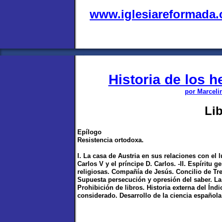
www.iglesiareformada
Historia de los 
por Marceli
Li
Epílogo
Resistencia ortodoxa.
I. La casa de Austria en sus relaciones con el 
Carlos V y el príncipe D. Carlos. -II. Espíritu
religiosas. Compañía de Jesús. Concilio de Tren
Supuesta persecución y opresión del saber. La 
Prohibición de libros. Historia externa del Índ
considerado. Desarrollo de la ciencia española 