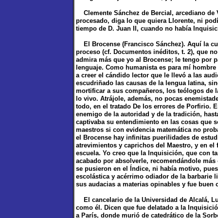
Clemente Sánchez de Bercial, arcediano de Va
procesado, diga lo que quiera Llorente, ni podí
tiempo de D. Juan II, cuando no había Inquisici
El Brocense (Francisco Sánchez). Aquí la cue
proceso (cf. Documentos inéditos, t. 2), que n
admira más que yo al Brocense; le tengo por pad
lenguaje. Como humanista es para mí hombre d
a creer el cándido lector que le llevó a las audi
escudriñado las causas de la lengua latina, si
mortificar a sus compañeros, los teólogos de 
lo vivo. Atrájole, además, no pocas enemistades
todo, en el tratado De los errores de Porfirio.
enemigo de la autoridad y de la tradición, has
captivaba su entendimiento en las cosas que so
maestros si con evidencia matemática no prob
el Brocense hay infinitas puerilidades de estu
atrevimientos y caprichos del Maestro, y en el 
escuela. Yo creo que la Inquisición, que con t
acabado por absolverle, recomendándole más ca
se pusieron en el Índice, ni había motivo, pu
escolástica y acérrimo odiador de la barbarie l
sus audacias a materias opinables y fue buen ca
El cancelario de la Universidad de Alcalá, Lu
como él. Dicen que fue delatado a la Inquisici
a París, donde murió de catedrático de la Sorb