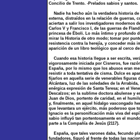
Concilio de Trento. -Prelados sabios y santos.
Nadie ha hecho aún la verdadera historia de E
externa, distraídos en la relación de guerras, c
aciertan a salir los investigadores modernos d
Carlos V y Francisco I, de las guerras de Fland
princesa de Éboli. Lo más íntimo y profundo d
mirar la Historia de otro modo; tomar por punto
resistencia contra la herejía, y conceder más i
aparición de un libro teológico que al cerco d
Cuando esa historia llegue a ser escrita, verá
vigorosamente iniciada por Cisneros, fue razó
España, por lo mismo que los abusos eran men
resistir a toda tentativa de cisma. Dulce es ap
fijarlos en aquella serie de venerables figura
Alcántara, luz de las soledades de la Arrabida,
enérgica expresión de Santa Teresa; en el Ven
Descalzos; en la sublime doctora abulense y 
Juan de Dios, portento de caridad, en el humil
y, finalmente, en aquel hidalgo vascongado her
que levantara un ejército, más poderoso que to
Ignacio es la personificación más viva del esp
sabio influyó tan portentosamente en el mundo
parte a la Compañía de Jesús (2117).
España, que tales varones daba, fecundo plan
fundadores, figuró al frente de todas las nacio