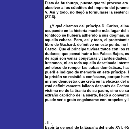
Dieta de Ausburgo, puesto que tal proceso era 
absolver a los súbditos del imperio del jurame
V. Así y todo, no llegó a formularse la senten
(2116).
¿Y qué diremos del príncipe D. Carlos, alima
ocupando en la historia mucho más lugar del 
tontiloco se hubiera adherido a sus dogmas, s
aquella cabeza. Pero, así y todo, el protestant
libro de Gachard, definitivo en este punto, no
Castro. Que el príncipe tuviera tratos con los
dudarse; que pensó huir a los Países Bajos, es
de aquí son vanas conjeturas y cavilosidades. 
luteranos, ni en toda aquella desatinada inte
anheloso de romper las trabas domésticas, hac
pueril e indigno de memoria en este príncipe. 
la prisión se resistió a confesarse, porque her
mismo demuestra que creía en la eficacia del 
está definitivamente fallado después de Gachar
víctima no de la tiranía de su padre, sino de s
extraño capricho de la suerte, llegó a convert
puede serle grato engalanarse con oropeles y 
- II -
Espíritu general de la España del siglo XVI. -