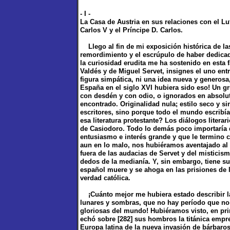
- I -
La Casa de Austria en sus relaciones con el Lu
Carlos V y el Príncipe D. Carlos.
Llego al fin de mi exposición histórica de las
remordimiento y el escrúpulo de haber dedicado
la curiosidad erudita me ha sostenido en esta 
Valdés y de Miguel Servet, insignes el uno entre
figura simpática, ni una idea nueva y generos
España en el siglo XVI hubiera sido eso! Un gr
con desdén y con odio, o ignorados en absoluto
encontrado. Originalidad nula; estilo seco y s
escritores, sino porque todo el mundo escribí
esa literatura protestante? Los diálogos literar
de Casiodoro. Todo lo demás poco importaría 
entusiasmo e interés grande y que le termino 
aun en lo malo, nos hubiéramos aventajado al 
fuera de las audacias de Servet y del misticis
dedos de la medianía. Y, sin embargo, tiene su 
español muere y se ahoga en las prisiones de la 
verdad católica.
¡Cuánto mejor me hubiera estado describir la
lunares y sombras, que no hay período que no 
gloriosas del mundo! Hubiéramos visto, en pri
echó sobre [282] sus hombros la titánica empre
Europa latina de la nueva invasión de bárbaros