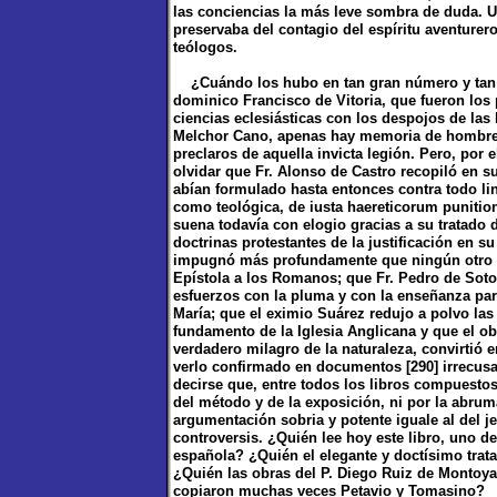
las conciencias la más leve sombra de duda. U
preservaba del contagio del espíritu aventurer
teólogos.
¿Cuándo los hubo en tan gran número y tan il
dominico Francisco de Vitoria, que fueron los 
ciencias eclesiásticas con los despojos de las
Melchor Cano, apenas hay memoria de hombre q
preclaros de aquella invicta legión. Pero, por
olvidar que Fr. Alonso de Castro recopiló en 
abían formulado hasta entonces contra todo lina
como teológica, de iusta haereticorum puniti
suena todavía con elogio gracias a su tratado de 
doctrinas protestantes de la justificación en su
impugnó más profundamente que ningún otro teó
Epístola a los Romanos; que Fr. Pedro de Soto,
esfuerzos con la pluma y con la enseñanza para 
María; que el eximio Suárez redujo a polvo las 
fundamento de la Iglesia Anglicana y que el o
verdadero milagro de la naturaleza, convirtió 
verlo confirmado en documentos [290] irrecusa
decirse que, entre todos los libros compuestos
del método y de la exposición, ni por la abruma
argumentación sobria y potente iguale al del j
controversis. ¿Quién lee hoy este libro, uno d
española? ¿Quién el elegante y doctísimo trata
¿Quién las obras del P. Diego Ruiz de Montoya,
copiaron muchas veces Petavio y Tomasino?