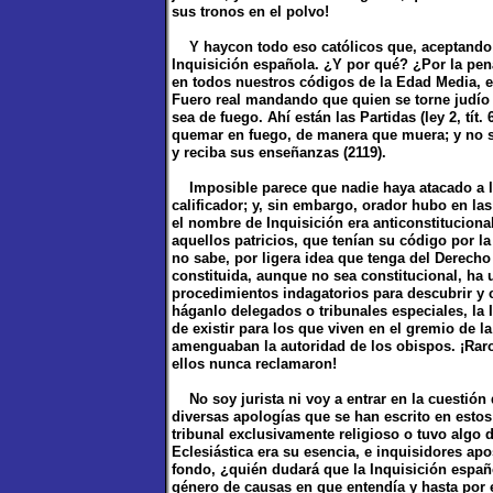
sus tronos en el polvo!
Y haycon todo eso católicos que, aceptando el 
Inquisición española. ¿Y por qué? ¿Por la pe
en todos nuestros códigos de la Edad Media, e
Fuero real mandando que quien se torne judío o
sea de fuego. Ahí están las Partidas (ley 2, tít
quemar en fuego, de manera que muera; y no sól
y reciba sus enseñanzas (2119).
Imposible parece que nadie haya atacado a la 
calificador; y, sin embargo, orador hubo en l
el nombre de Inquisición era anticonstituciona
aquellos patricios, que tenían su código por l
no sabe, por ligera idea que tenga del Derecho
constituida, aunque no sea constitucional, ha
procedimientos indagatorios para descubrir y ca
háganlo delegados o tribunales especiales, la 
de existir para los que viven en el gremio de la
amenguaban la autoridad de los obispos. ¡Raro
ellos nunca reclamaron!
No soy jurista ni voy a entrar en la cuestión 
diversas apologías que se han escrito en estos 
tribunal exclusivamente religioso o tuvo algo d
Eclesiástica era su esencia, e inquisidores apo
fondo, ¿quién dudará que la Inquisición españ
género de causas en que entendía y hasta por e