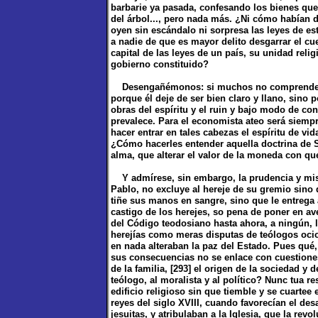
barbarie ya pasada, confesando los bienes que 
del árbol..., pero nada más. ¿Ni cómo habían d
oyen sin escándalo ni sorpresa las leyes de e
a nadie de que es mayor delito desgarrar el cue
capital de las leyes de un país, su unidad relig
gobierno constituido?
Desengañémonos: si muchos no comprenden el
porque él deje de ser bien claro y llano, sino
obras del espíritu y el ruin y bajo modo de co
prevalece. Para el economista ateo será siemp
hacer entrar en tales cabezas el espíritu de vi
¿Cómo hacerles entender aquella doctrina de S
alma, que alterar el valor de la moneda con qu
Y admírese, sin embargo, la prudencia y miser
Pablo, no excluye al hereje de su gremio sino
tiñe sus manos en sangre, sino que le entrega 
castigo de los herejes, so pena de poner en ave
del Código teodosiano hasta ahora, a ningún, l
herejías como meras disputas de teólogos ocio
en nada alteraban la paz del Estado. Pues qué
sus consecuencias no se enlace con cuestiones
de la familia, [293] el origen de la sociedad y
teólogo, al moralista y al político? Nunc tua r
edificio religioso sin que tiemble y se cuartee 
reyes del siglo XVIII, cuando favorecían el des
jesuitas, y atribulaban a la Iglesia, que la re