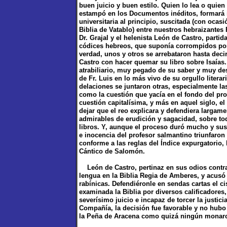
buen juicio y buen estilo. Quien lo lea o quien
estampó en los Documentos inéditos, formará ide
universitaria al principio, suscitada (con ocas
Biblia de Vatablo) entre nuestros hebraizantes 
Dr. Grajal y el helenista León de Castro, partid
códices hebreos, que suponía corrompidos por l
verdad, unos y otros se arrebataron hasta dec
Castro con hacer quemar su libro sobre Isaías
atrabiliario, muy pegado de su saber y muy des
de Fr. Luis en lo más vivo de su orgullo literar
delaciones se juntaron otras, especialmente l
como la cuestión que yacía en el fondo del proc
cuestión capitalísima, y más en aquel siglo, e
dejar que el reo explicara y defendiera largame
admirables de erudición y sagacidad, sobre to
libros. Y, aunque el proceso duró mucho y sus
e inocencia del profesor salmantino triunfaron
conforme a las reglas del Índice expurgatorio,
Cántico de Salomón.
León de Castro, pertinaz en sus odios contra 
lengua en la Biblia Regia de Amberes, y acus
rabínicas. Defendiéronle en sendas cartas el ci
examinada la Biblia por diversos calificadores
severísimo juicio e incapaz de torcer la justic
Compañía, la decisión fue favorable y no hubo 
la Peña de Aracena como quizá ningún monarca