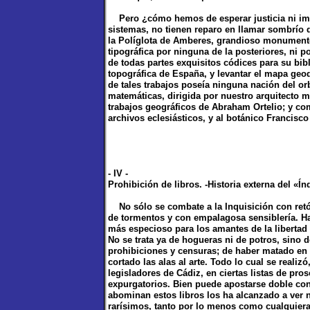
Pero ¿cómo hemos de esperar justicia ni impa
sistemas, no tienen reparo en llamar sombrío d
la Políglota de Amberes, grandioso monumento
tipográfica por ninguna de la posteriores, ni po
de todas partes exquisitos códices para su bi
topográfica de España, y levantar el mapa geo
de tales trabajos poseía ninguna nación del o
matemáticas, dirigida por nuestro arquitecto 
trabajos geográficos de Abraham Ortelio; y co
archivos eclesiásticos, y al botánico Francisco
- IV -
Prohibición de libros. -Historia externa del «Ín
No sólo se combate a la Inquisición con retór
de tormentos y con empalagosa sensiblería. Ha
más especioso para los amantes de la liberta
No se trata ya de hogueras ni de potros, sino 
prohibiciones y censuras; de haber matado en E
cortado las alas al arte. Todo lo cual se realiz
legisladores de Cádiz, en ciertas listas de pro
expurgatorios. Bien puede apostarse doble con
abominan estos libros los ha alcanzado a ver n
rarísimos, tanto por lo menos como cualquier