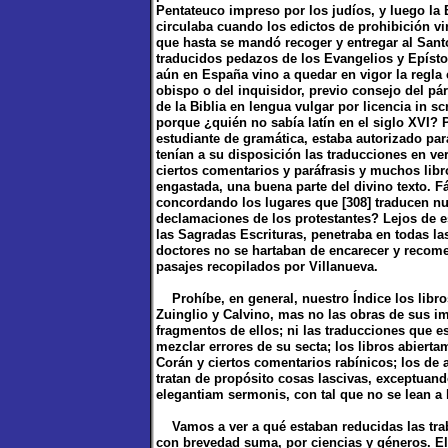
Pentateuco impreso por los judíos, y luego la B
circulaba cuando los edictos de prohibición vin
que hasta se mandó recoger y entregar al Sant
traducidos pedazos de los Evangelios y Epísto
aún en España vino a quedar en vigor la regla c
obispo o del inquisidor, previo consejo del pá
de la Biblia en lengua vulgar por licencia in sc
porque ¿quién no sabía latín en el siglo XVI?
estudiante de gramática, estaba autorizado para
tenían a su disposición las traducciones en ve
ciertos comentarios y paráfrasis y muchos lib
engastada, una buena parte del divino texto. F
concordando los lugares que [308] traducen nu
declamaciones de los protestantes? Lejos de e
las Sagradas Escrituras, penetraba en todas las
doctores no se hartaban de encarecer y recom
pasajes recopilados por Villanueva.
Prohíbe, en general, nuestro Índice los libro
Zuinglio y Calvino, mas no las obras de sus 
fragmentos de ellos; ni las traducciones que es
mezclar errores de su secta; los libros abiertam
Corán y ciertos comentarios rabínicos; los de 
tratan de propósito cosas lascivas, exceptuand
elegantiam sermonis, con tal que no se lean a 
Vamos a ver a qué estaban reducidas las tra
con brevedad suma, por ciencias y géneros. El