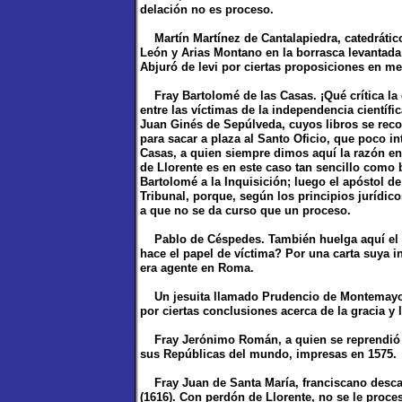
delación no es proceso.
Martín Martínez de Cantalapiedra, catedrático
León y Arias Montano en la borrasca levantada 
Abjuró de levi por ciertas proposiciones en m
Fray Bartolomé de las Casas. ¡Qué crítica la 
entre las víctimas de la independencia científi
Juan Ginés de Sepúlveda, cuyos libros se reco
para sacar a plaza al Santo Oficio, que poco in
Casas, a quien siempre dimos aquí la razón en
de Llorente es en este caso tan sencillo como 
Bartolomé a la Inquisición; luego el apóstol d
Tribunal, porque, según los principios jurídi
a que no se da curso que un proceso.
Pablo de Céspedes. También huelga aquí el n
hace el papel de víctima? Por una carta suya i
era agente en Roma.
Un jesuita llamado Prudencio de Montemayor,
por ciertas conclusiones acerca de la gracia y l
Fray Jerónimo Román, a quien se reprendió en
sus Repúblicas del mundo, impresas en 1575.
Fray Juan de Santa María, franciscano descalzo
(1616). Con perdón de Llorente, no se le proce