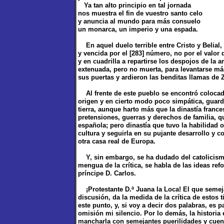
Ya tan alto principio en tal jornada
nos muestra el fin de vuestro santo celo
y anuncia al mundo para más consuelo
un monarca, un imperio y una espada.
En aquel duelo terrible entre Cristo y Belial, 
y vencida por el [283] número, no por el valor
y en cuadrilla a repartirse los despojos de la
extenuada, pero no muerta, para levantarse má
sus puertas y ardieron las benditas llamas de 
Al frente de este pueblo se encontró colocada
origen y en cierto modo poco simpática, guard
tierra, aunque harto más que la dinastía france
pretensiones, guerras y derechos de familia, q
española; pero dinastía que tuvo la habilidad o
cultura y seguirla en su pujante desarrollo y c
otra casa real de Europa.
Y, sin embargo, se ha dudado del catolicismo
mengua de la crítica, se habla de las ideas ref
príncipe D. Carlos.
¡Protestante D.ª Juana la Loca! El que semej
discusión, da la medida de la crítica de estos
este punto, y, si voy a decir dos palabras, es p
omisión mi silencio. Por lo demás, la historia
mancharla con semejantes puerilidades y cuent