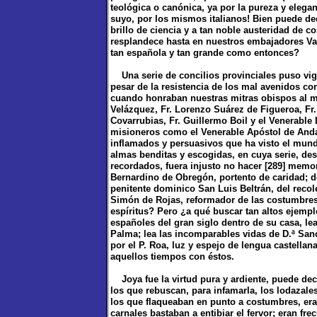
teológica o canónica, ya por la pureza y elega
suyo, por los mismos italianos! Bien puede de
brillo de ciencia y a tan noble austeridad de 
resplandece hasta en nuestros embajadores V
tan española y tan grande como entonces?
Una serie de concilios provinciales puso vigo
pesar de la resistencia de los mal avenidos co
cuando honraban nuestras mitras obispos al mo
Velázquez, Fr. Lorenzo Suárez de Figueroa, Fr.
Covarrubias, Fr. Guillermo Boil y el Venerabl
misioneros como el Venerable Apóstol de Anda
inflamados y persuasivos que ha visto el mund
almas benditas y escogidas, en cuya serie, de
recordados, fuera injusto no hacer [289] memo
Bernardino de Obregón, portento de caridad; d
penitente dominico San Luis Beltrán, del recol
Simón de Rojas, reformador de las costumbres 
espíritus? Pero ¿a qué buscar tan altos ejempl
españoles del gran siglo dentro de su casa, lea
Palma; lea las incomparables vidas de D.ª San
por el P. Roa, luz y espejo de lengua castellana
aquellos tiempos con éstos.
Joya fue la virtud pura y ardiente, puede de
los que rebuscan, para infamarla, los lodazales 
los que flaqueaban en punto a costumbres, era
carnales bastaban a entibiar el fervor; eran fr