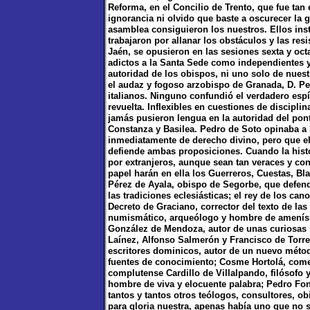
Reforma, en el Concilio de Trento, que fue tan
ignorancia ni olvido que baste a oscurecer la 
asamblea consiguieron los nuestros. Ellos ins
trabajaron por allanar los obstáculos y las res
Jaén, se opusieron en las sesiones sexta y octa
adictos a la Santa Sede como independientes y
autoridad de los obispos, ni uno solo de nuest
el audaz y fogoso arzobispo de Granada, D. P
italianos. Ninguno confundió el verdadero espí
revuelta. Inflexibles en cuestiones de discipli
jamás pusieron lengua en la autoridad del pontí
Constanza y Basilea. Pedro de Soto opinaba a 
inmediatamente de derecho divino, pero que el
defiende ambas proposiciones. Cuando la histo
por extranjeros, aunque sean tan veraces y co
papel harán en ella los Guerreros, Cuestas, Bl
Pérez de Ayala, obispo de Segorbe, que defendi
las tradiciones eclesiásticas; el rey de los c
Decreto de Graciano, corrector del texto de las
numismático, arqueólogo y hombre de amenísi
González de Mendoza, autor de unas curiosas m
Laínez, Alfonso Salmerón y Francisco de Torre
escritores dominicos, autor de un nuevo métod
fuentes de conocimiento; Cosme Hortolá, comen
complutense Cardillo de Villalpando, filósofo 
hombre de viva y elocuente palabra; Pedro Font
tantos y tantos otros teólogos, consultores, ob
para gloria nuestra, apenas había uno que no s