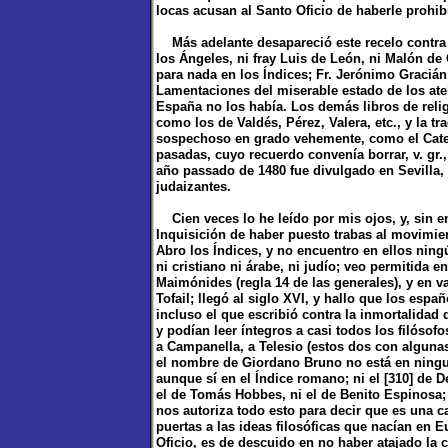
locas acusan al Santo Oficio de haberle prohib
Más adelante desapareció este recelo contra la
los Ángeles, ni fray Luis de León, ni Malón de
para nada en los Índices; Fr. Jerónimo Graciá
Lamentaciones del miserable estado de los ate
España no los había. Los demás libros de reli
como los de Valdés, Pérez, Valera, etc., y la t
sospechoso en grado vehemente, como el Catec
pasadas, cuyo recuerdo convenía borrar, v. gr.,
año passado de 1480 fue divulgado en Sevilla,
judaizantes.
Cien veces lo he leído por mis ojos, y, sin 
Inquisición de haber puesto trabas al movimien
Abro los Índices, y no encuentro en ellos ning
ni cristiano ni árabe, ni judío; veo permitida 
Maimónides (regla 14 de las generales), y en
Tofail; llegó al siglo XVI, y hallo que los esp
incluso el que escribió contra la inmortalidad 
y podían leer íntegros a casi todos los filósofo
a Campanella, a Telesio (estos dos con algun
el nombre de Giordano Bruno no está en ningun
aunque sí en el Índice romano; ni el [310] de De
el de Tomás Hobbes, ni el de Benito Espinosa;
nos autoriza todo esto para decir que es una c
puertas a las ideas filosóficas que nacían en 
Oficio, es de descuido en no haber atajado la 