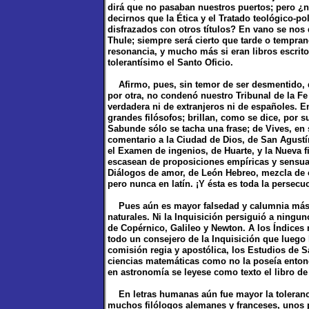
dirá que no pasaban nuestros puertos; pero ¿n
decirnos que la Ética y el Tratado teológico-po
disfrazados con otros títulos? En vano se no
Thule; siempre será cierto que tarde o tempra
resonancia, y mucho más si eran libros escrito
tolerantísimo el Santo Oficio.
Afirmo, pues, sin temor de ser desmentido, qu
por otra, no condenó nuestro Tribunal de la Fe
verdadera ni de extranjeros ni de españoles. 
grandes filósofos; brillan, como se dice, por 
Sabunde sólo se tacha una frase; de Vives, en 
comentario a la Ciudad de Dios, de San Agus
el Examen de ingenios, de Huarte, y la Nueva fi
escasean de proposiciones empíricas y sensual
Diálogos de amor, de León Hebreo, mezcla de 
pero nunca en latín. ¡Y ésta es toda la persecuc
Pues aún es mayor falsedad y calumnia más not
naturales. Ni la Inquisición persiguió a ningun
de Copérnico, Galileo y Newton. A los Índices
todo un consejero de la Inquisición que luego l
comisión regia y apostólica, los Estudios de S
ciencias matemáticas como no la poseía enton
en astronomía se leyese como texto el libro d
En letras humanas aún fue mayor la toleranci
muchos filólogos alemanes y franceses, unos p