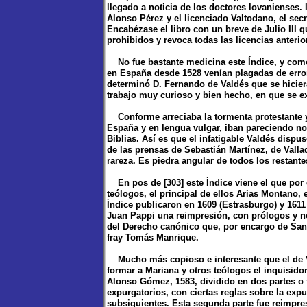
llegado a noticia de los doctores lovanienses. 
Alonso Pérez y el licenciado Valtodano, el secr
Encabézase el libro con un breve de Julio III q
prohibidos y revoca todas las licencias anterior
No fue bastante medicina este Índice, y como 
en España desde 1528 venían plagadas de error
determinó D. Fernando de Valdés que se hiciera
trabajo muy curioso y bien hecho, en que se e
Conforme arreciaba la tormenta protestante y
España y en lengua vulgar, iban pareciendo no 
Biblias. Así es que el infatigable Valdés disp
de las prensas de Sebastián Martínez, de Valla
rareza. Es piedra angular de todos los restante
En pos de [303] este Índice viene el que por 
teólogos, el principal de ellos Arias Montano,
Índice publicaron en 1609 (Estrasburgo) y 1611
Juan Pappi una reimpresión, con prólogos y no
del Derecho canónico que, por encargo de San 
fray Tomás Manrique.
Mucho más copioso e interesante que el de Val
formar a Mariana y otros teólogos el inquisid
Alonso Gómez, 1583, dividido en dos partes o t
expurgatorios, con ciertas reglas sobre la expu
subsiguientes. Esta segunda parte fue reimpre