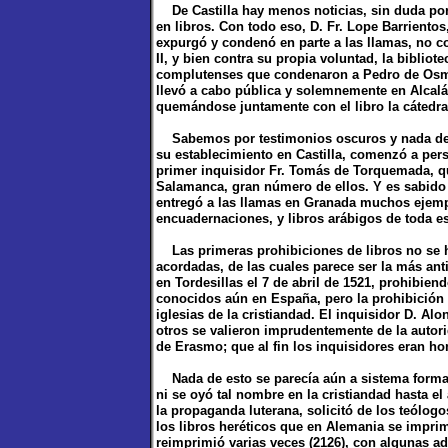
De Castilla hay menos noticias, sin duda por
en libros. Con todo eso, D. Fr. Lope Barriento
expurgó y condenó en parte a las llamas, no c
II, y bien contra su propia voluntad, la bibliot
complutenses que condenaron a Pedro de Osma
llevó a cabo pública y solemnemente en Alcalá
quemándose juntamente con el libro la cátedra
Sabemos por testimonios oscuros y nada detal
su establecimiento en Castilla, comenzó a perse
primer inquisidor Fr. Tomás de Torquemada, 
Salamanca, gran número de ellos. Y es sabido 
entregó a las llamas en Granada muchos ejempl
encuadernaciones, y libros arábigos de toda e
Las primeras prohibiciones de libros no se ha
acordadas, de las cuales parece ser la más anti
en Tordesillas el 7 de abril de 1521, prohibien
conocidos aún en España, pero la prohibición 
iglesias de la cristiandad. El inquisidor D. Alo
otros se valieron imprudentemente de la autori
de Erasmo; que al fin los inquisidores eran hom
Nada de esto se parecía aún a sistema formal 
ni se oyó tal nombre en la cristiandad hasta e
la propaganda luterana, solicitó de los teólogo
los libros heréticos que en Alemania se imprim
reimprimió varias veces (2126), con algunas ad