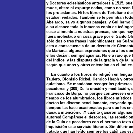
y Doctores eclesiásticos anteriores a 1515, pu
mude, altere ni expurge nada», como no sean la
los protestantes. Ni los libros de Tertuliano d
estaban vedados. También se le permitían todo
Abelardo, salvo algunos pasajes, y Guillermo 
a su alcance toda la inmensa copia de teólogo
cesar alimento a nuestras prensas, sin que h
fuera molestado en cosa grave por el Santo Of
sólo dos o tres frases insignificantes; en Suáre
esto a consecuencia de un decreto de Clemente V
de Mariana, algunas expresiones que a los do
ellos decían, semipelagianas. No era raro que 
del Índice, y las disputas de la gracia y de la
según que unos y otros entendían en el Índice.
En cuanto a los libros de religión en lengua v
Taulero, Dionisio Rickel, Henrico Herph y otro
quietismo. Se mandaban recoger las primeras ed
pecadores y [309] De la oración y meditación, d
Francisco de Borja, no porque contuviesen erro
tiempo de los alumbrados, los libros místicos 
doctos las dixeron sencillamente, creyendo que
tiempos las hace ocasionadas para que los ene
dañada intención». ¡Y cuánto ganaron algunas
autores! Compárese el desorden, las repeticion
de la Guía de pecadores con el hermoso texto 
Inquisición este servicio literario. Sin diferir
tratado que han leído siempre los católicos es