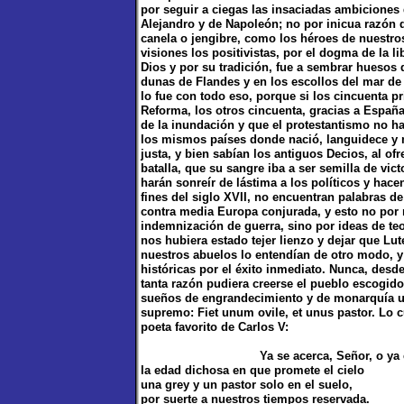
por seguir a ciegas las insaciadas ambiciones
Alejandro y de Napoleón; no por inicua razón d
canela o jengibre, como los héroes de nuestro
visiones los positivistas, por el dogma de la 
Dios y por su tradición, fue a sembrar huesos de
dunas de Flandes y en los escollos del mar de I
lo fue con todo eso, porque si los cincuenta p
Reforma, los otros cincuenta, gracias a España,
de la inundación y que el protestantismo no h
los mismos países donde nació, languidece y m
justa, y bien sabían los antiguos Decios, al of
batalla, que su sangre iba a ser semilla de vic
harán sonreír de lástima a los políticos y hac
fines del siglo XVII, no encuentran palabras 
contra media Europa conjurada, y esto no por r
indemnización de guerra, sino por ideas de teo
nos hubiera estado tejer lienzo y dejar que Lut
nuestros abuelos lo entendían de otro modo, y
históricas por el éxito inmediato. Nunca, des
tanta razón pudiera creerse el pueblo escogido 
sueños de engrandecimiento y de monarquía uni
supremo: Fiet unum ovile, et unus pastor. Lo
poeta favorito de Carlos V:
Ya se acerca, Señor, o ya es 
la edad dichosa en que promete el cielo
una grey y un pastor solo en el suelo,
por suerte a nuestros tiempos reservada.