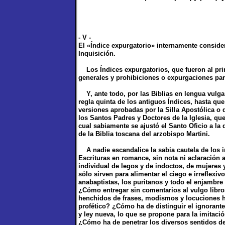
- V -
El «Índice expurgatorio» internamente consider
Inquisición.
Los Índices expurgatorios, que fueron al princ
generales y prohibiciones o expurgaciones par
Y, ante todo, por las Biblias en lengua vulga
regla quinta de los antiguos Índices, hasta que
versiones aprobadas por la Silla Apostólica o 
los Santos Padres y Doctores de la Iglesia, qu
cual sabiamente se ajustó el Santo Oficio a la
de la Biblia toscana del arzobispo Martini.
A nadie escandalice la sabia cautela de los i
Escrituras en romance, sin nota ni aclaración a
individual de legos y de indoctos, de mujeres
sólo sirven para alimentar el ciego e irreflexi
anabaptistas, los puritanos y todo el enjambre 
¿Cómo entregar sin comentarios al vulgo libros
henchidos de frases, modismos y locuciones h
profético? ¿Cómo ha de distinguir el ignorante 
y ley nueva, lo que se propone para la imitaci
¿Cómo ha de penetrar los diversos sentidos de