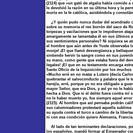
(2114) que «un gató de algalia había comido a
le devolvió la razón en su última hora y la pe
moría en la fe católica, asistiéndola y consolá
¿Y quién pudo nunca dudar del acendrado ca
sobre su memoria el reo borrón del saco de Rom
torpezas y vacilaciones que le impidieron ataja
amargamente se lamentaba él en sus últimos a
sus sentimientos personales? Ni siquiera se atr
el hombre que aún antes de Yuste observaba la
monje! ¡El que llamó desvergüenza y bellaquería
sintiendo hervir la sangre como en sus juvenile
su mano, como gente que estaba fuera del der
legales! ¡El que en su testamento encarga estr
Santo Oficio de la Inquisición por los muchos 
«Mucho erré en no matar a Lutero (decía Carlos V
quebrantar el salvoconducto y palabra que le t
herejía, erré, porque yo no era obligado a guard
mayor Señor, que era Dios, y así yo no le había
hecha a Dios. Que si el delito fuera contra mí 
no le haber muerto yo, fue siempre aquel error 
(2115). Al hombre que así pensaba podrán califi
sus calumniadores protestará aquella sublime 
su ayuda contra el turco a cambio de la libert
ni con esa condición quiero Alemania, Francia, 
Al lado de tan terminantes declaraciones, poc
los españoles, mandó formar al Emperador como