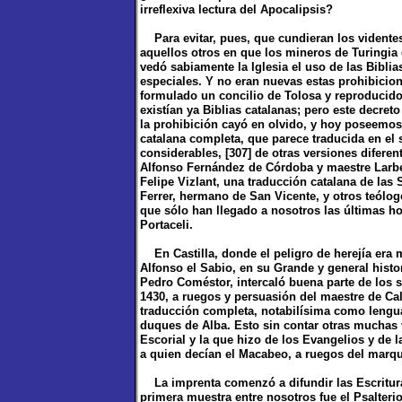
irreflexiva lectura del Apocalipsis?
Para evitar, pues, que cundieran los videntes 
aquellos otros en que los mineros de Turingia 
vedó sabiamente la Iglesia el uso de las Bibl
especiales. Y no eran nuevas estas prohibicio
formulado un concilio de Tolosa y reproducido
existían ya Biblias catalanas; pero este decret
la prohibición cayó en olvido, y hoy poseemos
catalana completa, que parece traducida en el 
considerables, [307] de otras versiones difere
Alfonso Fernández de Córdoba y maestre Larbe
Felipe Vizlant, una traducción catalana de las 
Ferrer, hermano de San Vicente, y otros teólog
que sólo han llegado a nosotros las últimas ho
Portaceli.
En Castilla, donde el peligro de herejía era 
Alfonso el Sabio, en su Grande y general histori
Pedro Coméstor, intercaló buena parte de los s
1430, a ruegos y persuasión del maestre de Ca
traducción completa, notabilísima como lengua,
duques de Alba. Esto sin contar otras muchas 
Escorial y la que hizo de los Evangelios y de 
a quien decían el Macabeo, a ruegos del marqu
La imprenta comenzó a difundir las Escritura
primera muestra entre nosotros fue el Psalterio