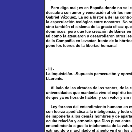
Pero digo mal; es en España donde no se leen
descubra con amor y veneración al oír los no
Gabriel Vázquez. La sola historia de las contro
la especulación teológica entre nosotros. No 
sino también el sistema de la gracia eficaz qu
dominicos, pero que fue creación de Báñez en 
tal como la atenuaron y desarrollaron otros jes
de la Compañía en levantar, frente de la hórrid
pone los fueros de la libertad humana!
- III -
La Inquisición. -Supuesta persecución y opresió
LLorente.
Al lado de las virtudes de los santos, de la e
universidades que mantenía vivo el espíritu teo
de que ya es hora de hablar, y con valor y sin 
Ley forzosa del entendimiento humano en esta
con fuerza apodíctica a la inteligencia, y todo 
de imponerla a los demás hombres y de apartar 
oculta relación y armonía que Dios puso entre n
entendimiento sigue la intolerancia de la volun
extinguido o marchitado el aliento viril en lo