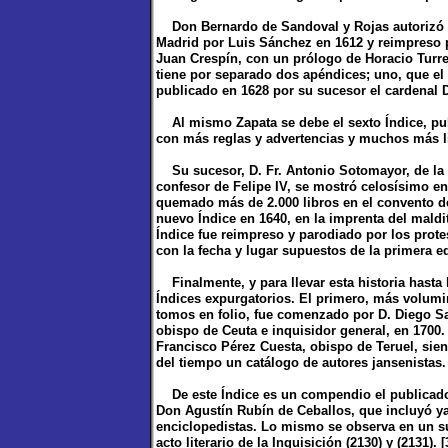
Don Bernardo de Sandoval y Rojas autorizó e
Madrid por Luis Sánchez en 1612 y reimpreso p
Juan Crespín, con un prólogo de Horacio Turret
tiene por separado dos apéndices; uno, que el
publicado en 1628 por su sucesor el cardenal 
Al mismo Zapata se debe el sexto Índice, publ
con más reglas y advertencias y muchos más li
Su sucesor, D. Fr. Antonio Sotomayor, de la
confesor de Felipe IV, se mostró celosísimo en 
quemado más de 2.000 libros en el convento d
nuevo Índice en 1640, en la imprenta del maldi
Índice fue reimpreso y parodiado por los prot
con la fecha y lugar supuestos de la primera e
Finalmente, y para llevar esta historia hasta l
Índices expurgatorios. El primero, más volum
tomos en folio, fue comenzado por D. Diego Sa
obispo de Ceuta e inquisidor general, en 1700
Francisco Pérez Cuesta, obispo de Teruel, si
del tiempo un catálogo de autores jansenistas.
De este Índice es un compendio el publicado 
Don Agustín Rubín de Ceballos, que incluyó ya
enciclopedistas. Lo mismo se observa en un s
acto literario de la Inquisición (2130) y (2131). [