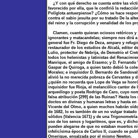
¿Y con qué derecho se cuenta entre las víctim
favorecido por ella, que le confirió la redacció
Políglota antuerpiense? ¿Cómo se hace responsa
contra el sabio jesuita por su tratado De la al
del reino y la corrupción y venalidad de los pr
Clamen, cuanto quieran ociosos retóricos y p
ignorantes y matacandelas; siempre nos dirá a 
general fue Fr. Diego de Deza, amparo y refugi
restaurador de los estudios de Alcalá, editor d
Lulio, protector de Nebrija, de Demetrio el Cr
todos los helenistas y latinistas del Renacimi
Manrique, el amigo de Erasmo; y D. Fernando V
Gaspar de Quiroga, a quien tanto debió la cole
Morales; e inquisidor D. Bernardo de Sandoval
alivió la no merecida pobreza de Cervantes y d
¿quién no recuerda que Lope de Vega se honró c
inquisidor fue Rioja, el melancólico cantor de l
arqueólogo y poeta Rodrigo de Caro, cuyo nom
falsa atribución [299] de las Ruinas? Hasta los
doctos en divinas y humanas letras y hasta en
Vicente del Olmo, a quien muchos habrán oído m
de 1682, lo es también de un no vulgar tratado
sólidos (Valencia 1671) y de una Trigonometría 
uso de los senos y logaritmos, que es, y dicho
pueden alegarse de que no estaban muertos ni 
infelicísima época de Carlos II, cuando se pu
Omerique, ensalzada por el mismo Newton.