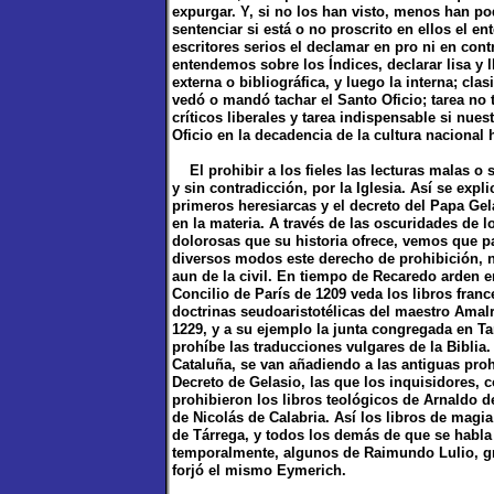
expurgar. Y, si no los han visto, menos han pod
sentenciar si está o no proscrito en ellos el 
escritores serios el declamar en pro ni en cont
entendemos sobre los Índices, declarar lisa y 
externa o bibliográfica, y luego la interna; cl
vedó o mandó tachar el Santo Oficio; tarea no 
críticos liberales y tarea indispensable si nue
Oficio en la decadencia de la cultura nacional 
El prohibir a los fieles las lecturas malas o
y sin contradicción, por la Iglesia. Así se expl
primeros heresiarcas y el decreto del Papa Gel
en la materia. A través de las oscuridades de 
dolorosas que su historia ofrece, vemos que p
diversos modos este derecho de prohibición, n
aun de la civil. En tiempo de Recaredo arden en 
Concilio de París de 1209 veda los libros fran
doctrinas seudoaristotélicas del maestro Amalr
1229, y a su ejemplo la junta congregada en Ta
prohíbe las traducciones vulgares de la Biblia
Cataluña, se van añadiendo a las antiguas pro
Decreto de Gelasio, las que los inquisidores, 
prohibieron los libros teológicos de Arnaldo d
de Nicolás de Calabria. Así los libros de mag
de Tárrega, y todos los demás de que se habla
temporalmente, algunos de Raimundo Lulio, gra
forjó el mismo Eymerich.