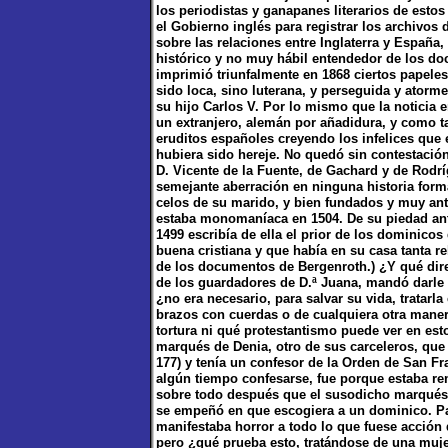
los periodistas y ganapanes literarios de esto
el Gobierno inglés para registrar los archivo
sobre las relaciones entre Inglaterra y España, 
histórico y no muy hábil entendedor de los do
imprimió triunfalmente en 1868 ciertos papele
sido loca, sino luterana, y perseguida y atorm
su hijo Carlos V. Por lo mismo que la noticia 
un extranjero, alemán por añadidura, y como tal
eruditos españoles creyendo los infelices que 
hubiera sido hereje. No quedó sin contestación
D. Vicente de la Fuente, de Gachard y de Rodríg
semejante aberración en ninguna historia forma
celos de su marido, y bien fundados y muy ant
estaba monomaníaca en 1504. De su piedad ant
1499 escribía de ella el prior de los dominico
buena cristiana y que había en su casa tanta r
de los documentos de Bergenroth.) ¿Y qué dir
de los guardadores de D.ª Juana, mandó darle p
¿no era necesario, para salvar su vida, tratarla
brazos con cuerdas o de cualquiera otra maner
tortura ni qué protestantismo puede ver en es
marqués de Denia, otro de sus carceleros, que 
177) y tenía un confesor de la Orden de San Fra
algún tiempo confesarse, fue porque estaba r
sobre todo después que el susodicho marqués, 
se empeñó en que escogiera a un dominico. Pa
manifestaba horror a todo lo que fuese acción 
pero ¿qué prueba esto, tratándose de una mujer