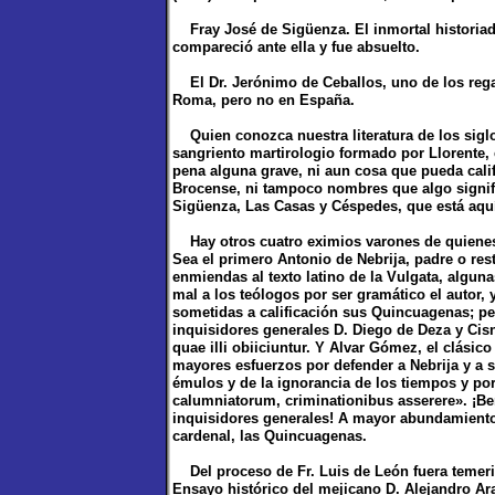
Fray José de Sigüenza. El inmortal historiado
compareció ante ella y fue absuelto.
El Dr. Jerónimo de Ceballos, uno de los regal
Roma, pero no en España.
Quien conozca nuestra literatura de los siglo
sangriento martirologio formado por Llorente, 
pena alguna grave, ni aun cosa que pueda calif
Brocense, ni tampoco nombres que algo signifi
Sigüenza, Las Casas y Céspedes, que está aqu
Hay otros cuatro eximios varones de quienes
Sea el primero Antonio de Nebrija, padre o re
enmiendas al texto latino de la Vulgata, algun
mal a los teólogos por ser gramático el autor, y
sometidas a calificación sus Quincuagenas; pero
inquisidores generales D. Diego de Deza y Ci
quae illi obiiciuntur. Y Alvar Gómez, el clásico
mayores esfuerzos por defender a Nebrija y a s
émulos y de la ignorancia de los tiempos y por 
calumniatorum, criminationibus asserere». ¡Ben
inquisidores generales! A mayor abundamiento,
cardenal, las Quincuagenas.
Del proceso de Fr. Luis de León fuera temerid
Ensayo histórico del mejicano D. Alejandro A