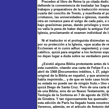
Preceden al libro de Reina la ya citada dedic
defiende la conveniencia de trasladar las Sagra
trabajos y preparativos de la traducción misma, 
cuarta del concilio de Trento, y manifiesta el p
cristianos, las universidades e iglesias, mande
otra en romance para el vulgo de cada país, e
bajo gravísimas penas, dando privilegio y mon
no valía la pena de haber dejado la antigua Vu
Iglesia, proclamando el examen individual de l
Ni el traductor ni el prologuista disimulan su
por su protección a la Iglesia, «que acaba de r
Ecclesiam et in cunis adhuc vagientem); y cuan
católico, quizá para engañar a los lectores e
no dejan lugar a duda sobre su verdadero pens
¿Existió alguna Biblia protestante antes de 
esta cuestión, citando una carta de Felipe II a
abril de 1568 (Documentos inéditos, t. 27, pá
original de la Biblia en español, y que ansim
había imprimido... y de que en todo caso hiciés
su estada no puede ser de ningún fruto.» Uno de
quizá Diego de Santa Cruz. Pero de una carta 
de una Biblia, sino de un Nuevo Testamento, 
Teología de la Sorbona en 7 de agosto de 1574
de Ginebra. Y tan rigurosamente fue quemado y
esta edición de París ha llegado hasta nosotros
Veremos, además, en el artículo de Antonio de