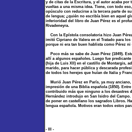
y de citas de la Escritura, y el autor acaba por
vueltas a una misma idea. Tiene, con todo eso,
opúsculo con reducirse a la tercera parte de 
de lengua; ¿quién no escribía bien en aquel gl
inferioridad del libro de Juan Pérez es el profu
Rivadeneyra.
Con la Epístola consolatoria hizo Juan Pérez 
imitó Cipriano de Valera en el Tratado para los
porque ni era tan buen hablista como Pérez ni
Poco más se sabe de Juan Pérez (1849). Estu
allí a algunos españoles. Luego fue predicante
(hija de Luis XII) en el castillo de Montargis, 
marido, para hacer pública y descarada profes
de todos los herejes que huían de Italia y Franc
Murió Juan Pérez en París, ya muy anciano, d
impresión de una Biblia española (1850). Entr
contribuido más que ninguno a los desastres de
Hernández introdujo en San Isidro del Campo. 
de poner en castellano los sagrados Libros. Ha
lengua española. Motivos eran todos estos para
- III -