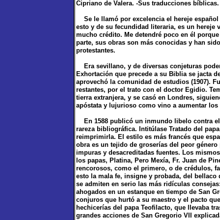
Cipriano de Valera. -Sus traducciones bíblicas
Se le llamó por excelencia el hereje español (
esto y de su fecundidad literaria, es un hereje
mucho crédito. Me detendré poco en él porque s
parte, sus obras son más conocidas y han sid
protestantes.
Era sevillano, y de diversas conjeturas podem
Exhortación que precede a su Biblia se jacta d
aprovechó la comunidad de estudios (1907). F
restantes, por el trato con el doctor Egidio. T
tierra extranjera, y se casó en Londres, siguien
apóstata y lujurioso como vino a aumentar los 
En 1588 publicó un inmundo libelo contra el ca
rareza bibliográfica. Intitúlase Tratado del pap
reimprimirla. El estilo es más francés que espa
obra es un tejido de groserías del peor género 
impuras y desacreditadas fuentes. Los mismos 
los papas, Platina, Pero Mexía, Fr. Juan de Pi
rencorosos, como el primero, o de crédulos, f
esto la mala fe, insigne y probada, del bellaco
se admiten en serio las más ridículas consejas:
ahogados en un estanque en tiempo de San Greg
conjuros que hurtó a su maestro y el pacto qu
hechicerías del papa Teofilacto, que llevaba tr
grandes acciones de San Gregorio VII explicadas