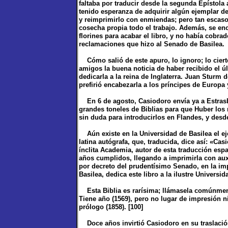
faltaba por traducir desde la segunda Epístola 
tenido esperanza de adquirir algún ejemplar d
y reimprimirlo con enmiendas; pero tan escaso
cosecha propia todo el trabajo. Además, se en
florines para acabar el libro, y no había cobra
reclamaciones que hizo al Senado de Basilea.
Cómo salió de este apuro, lo ignoro; lo ciert
amigos la buena noticia de haber recibido el úl
dedicarla a la reina de Inglaterra. Juan Sturm de
prefirió encabezarla a los príncipes de Europa
En 6 de agosto, Casiodoro envía ya a Estrasb
grandes toneles de Biblias para que Huber los r
sin duda para introducirlos en Flandes, y desd
Aún existe en la Universidad de Basilea el ej
latina autógrafa, que, traducida, dice así: «Ca
ínclita Academia, autor de esta traducción espa
años cumplidos, llegando a imprimirla con auxi
por decreto del prudentísimo Senado, en la i
Basilea, dedica este libro a la ilustre Universi
Esta Biblia es rarísima; llámasela comúnment
Tiene año (1569), pero no lugar de impresión ni 
prólogo (1858). [100]
Doce años invirtió Casiodoro en su traslació