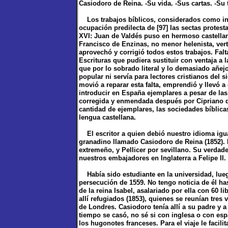
Casiodoro de Reina. -Su vida. -Sus cartas. -Su 
Los trabajos bíblicos, considerados como in
ocupación predilecta de [97] las sectas protest
XVI: Juan de Valdés puso en hermoso castellan
Francisco de Enzinas, no menor helenista, vert
aprovechó y corrigió todos estos trabajos. Fal
Escrituras que pudiera sustituir con ventaja a l
que por lo sobrado literal y lo demasiado añejo
popular ni servía para lectores cristianos del s
movió a reparar esta falta, emprendió y llevó a 
introducir en España ejemplares a pesar de las 
corregida y enmendada después por Cipriano d
cantidad de ejemplares, las sociedades bíblica
lengua castellana.
El escritor a quien debió nuestro idioma igual
granadino llamado Casiodoro de Reina (1852).
extremeño, y Pellicer por sevillano. Su verdad
nuestros embajadores en Inglaterra a Felipe II.
Había sido estudiante en la universidad, luego
persecución de 1559. No tengo noticia de él ha
de la reina Isabel, asalariado por ella con 60 
allí refugiados (1853), quienes se reunían tres
de Londres. Casiodoro tenía allí a su padre y 
tiempo se casó, no sé si con inglesa o con es
los hugonotes franceses. Para el viaje le facil