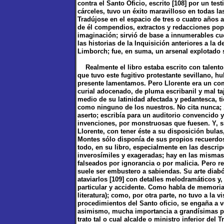
contra el Santo Oficio, escrito [108] por un te
cárceles, tuvo un éxito maravilloso en todas l
Tradújose en el espacio de tres o cuatro años al
de él compendios, extractos y redacciones pop
imaginación; sirvió de base a innumerables cue
las historias de la Inquisición anteriores a la d
Limborch; fue, en suma, un arsenal explotado 
Realmente el libro estaba escrito con talento. 
que tuvo este fugitivo protestante sevillano, 
presente lamentamos. Pero Llorente era un compi
curial adocenado, de pluma escribanil y mal t
medio de su latinidad afectada y pedantesca, ti
como ninguno de los nuestros. No cita nunca; 
aserto; escribía para un auditorio convencido 
invenciones, por monstruosas que fuesen. Y,
Llorente, con tener éste a su disposición bula
Montes sólo disponía de sus propios recuerdos
todo, en su libro, especialmente en las descri
inverosímiles y exageradas; hay en las mismas
falseados por ignorancia o por malicia. Pero r
suele ser embustero a sabiendas. Su arte diab
ataviarlos [109] con detalles melodramáticos y
particular y accidente. Como habla de memoria
literatura); como, por otra parte, no tuvo a la v
procedimientos del Santo oficio, se engaña a v
asimismo, mucha importancia a grandísimas pue
trato tal o cual alcalde o ministro inferior del