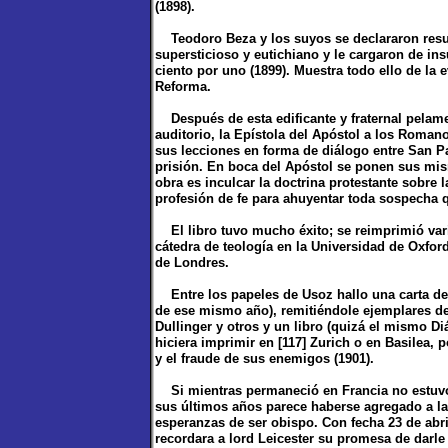
(1898).
Teodoro Beza y los suyos se declararon resue
supersticioso y eutichiano y le cargaron de in
ciento por uno (1899). Muestra todo ello de la 
Reforma.
Después de esta edificante y fraternal pelam
auditorio, la Epístola del Apóstol a los Roman
sus lecciones en forma de diálogo entre San P
prisión. En boca del Apóstol se ponen sus mism
obra es inculcar la doctrina protestante sobre l
profesión de fe para ahuyentar toda sospecha 
El libro tuvo mucho éxito; se reimprimió varias
cátedra de teología en la Universidad de Oxfor
de Londres.
Entre los papeles de Usoz hallo una carta de 
de ese mismo año), remitiéndole ejemplares de
Dullinger y otros y un libro (quizá el mismo D
hiciera imprimir en [117] Zurich o en Basilea,
y el fraude de sus enemigos (1901).
Si mientras permaneció en Francia no estuvo 
sus últimos años parece haberse agregado a la i
esperanzas de ser obispo. Con fecha 23 de abri
recordara a lord Leicester su promesa de darle