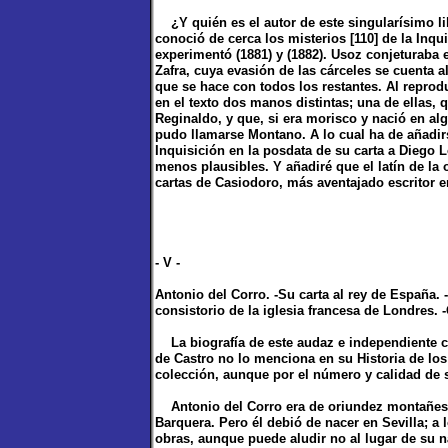
¿Y quién es el autor de este singularísimo li
conoció de cerca los misterios [110] de la Inqu
experimentó (1881) y (1882). Usoz conjeturaba e
Zafra, cuya evasión de las cárceles se cuenta a
que se hace con todos los restantes. Al reprodu
en el texto dos manos distintas; una de ellas, 
Reginaldo, y que, si era morisco y nació en al
pudo llamarse Montano. A lo cual ha de añadir
Inquisición en la posdata de su carta a Diego 
menos plausibles. Y añadiré que el latín de la 
cartas de Casiodoro, más aventajado escritor e
- V -
Antonio del Corro. -Su carta al rey de España.
consistorio de la iglesia francesa de Londres. 
La biografía de este audaz e independiente cal
de Castro no lo menciona en su Historia de los
colección, aunque por el número y calidad de 
Antonio del Corro era de oriundez montañesa; 
Barquera. Pero él debió de nacer en Sevilla; a
obras, aunque puede aludir no al lugar de su n