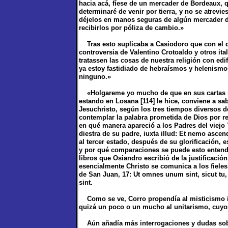
hacia acá, fíese de un mercader de Bordeaux, q
determinaré de venir por tierra, y no se atrevie
déjelos en manos seguras de algún mercader 
recibirlos por póliza de cambio.»
Tras esto suplicaba a Casiodoro que con el d
controversia de Valentino Crotoaldo y otros it
tratassen las cosas de nuestra religión con edi
ya estoy fastidiado de hebraísmos y helenismo
ninguno.»
«Holgareme yo mucho de que en sus cartas me
estando en Losana [114] le hice, conviene a sa
Jesuchristo, según los tres tiempos diversos 
contemplar la palabra prometida de Dios por r
en qué manera apareció a los Padres del viejo
diestra de su padre, iuxta illud: Et nemo ascend
al tercer estado, después de su glorificación, e
y por qué comparaciones se puede esto entende
libros que Osiandro escribió de la justificaci
esencialmente Christo se comunica a los fieles
de San Juan, 17: Ut omnes unum sint, sicut tu, p
sint.
Como se ve, Corro propendía al misticismo il
quizá un poco o un mucho al unitarismo, cuyos
Aún añadía más interrogaciones y dudas sobre