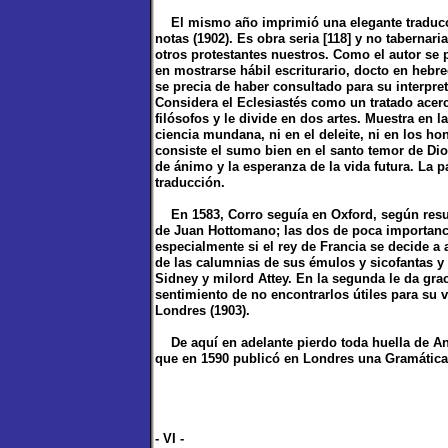
El mismo año imprimió una elegante traducció
notas (1902). Es obra seria [118] y no tabernar
otros protestantes nuestros. Como el autor se 
en mostrarse hábil escriturario, docto en hebre
se precia de haber consultado para su interpre
Considera el Eclesiastés como un tratado acer
filósofos y le divide en dos artes. Muestra en l
ciencia mundana, ni en el deleite, ni en los h
consiste el sumo bien en el santo temor de Dios
de ánimo y la esperanza de la vida futura. La p
traducción.
En 1583, Corro seguía en Oxford, según resul
de Juan Hottomano; las dos de poca importancia
especialmente si el rey de Francia se decide a
de las calumnias de sus émulos y sicofantas y 
Sidney y milord Attey. En la segunda le da gra
sentimiento de no encontrarlos útiles para su v
Londres (1903).
De aquí en adelante pierdo toda huella de An
que en 1590 publicó en Londres una Gramática ca
- VI -