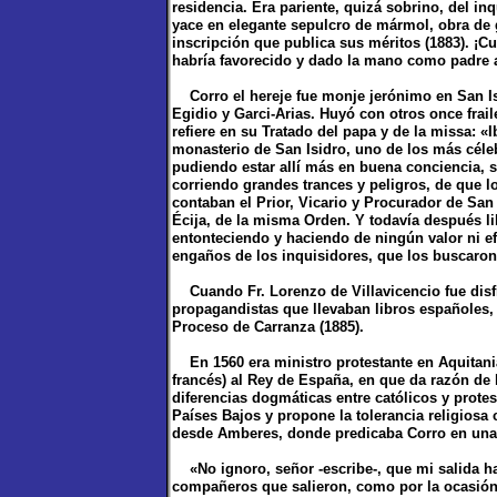
residencia. Era pariente, quizá sobrino, del inq
yace en elegante sepulcro de mármol, obra de g
inscripción que publica sus méritos (1883). ¡C
habría favorecido y dado la mano como padre al
Corro el hereje fue monje jerónimo en San Is
Egidio y Garci-Arias. Huyó con otros once frail
refiere en su Tratado del papa y de la missa: «I
monasterio de San Isidro, uno de los más céleb
pudiendo estar allí más en buena conciencia, se
corriendo grandes trances y peligros, de que lo
contaban el Prior, Vicario y Procurador de San 
Écija, de la misma Orden. Y todavía después li
entonteciendo y haciendo de ningún valor ni efe
engaños de los inquisidores, que los buscaron 
Cuando Fr. Lorenzo de Villavicencio fue disfra
propagandistas que llevaban libros españoles, v
Proceso de Carranza (1885).
En 1560 era ministro protestante en Aquitania
francés) al Rey de España, en que da razón de 
diferencias dogmáticas entre católicos y protes
Países Bajos y propone la tolerancia religiosa
desde Amberes, donde predicaba Corro en una
«No ignoro, señor -escribe-, que mi salida h
compañeros que salieron, como por la ocasión 