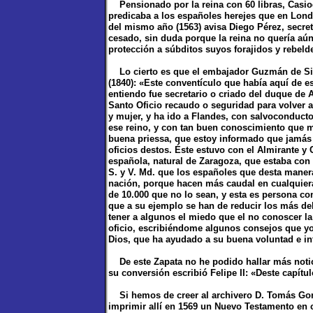
Pensionado por la reina con 60 libras, Casiod
predicaba a los españoles herejes que en Lond
del mismo año (1563) avisa Diego Pérez, secret
cesado, sin duda porque la reina no quería aú
protección a súbditos suyos forajidos y rebeld
Lo cierto es que el embajador Guzmán de Silv
(1840): «Este conventículo que había aquí de 
entiendo fue secretario o criado del duque de 
Santo Oficio recaudo o seguridad para volver 
y mujer, y ha ido a Flandes, con salvoconduct
ese reino, y con tan buen conoscimiento que m
buena priessa, que estoy informado que jamás 
oficios destos. Éste estuvo con el Almirante y 
española, natural de Zaragoza, que estaba co
S. y V. Md. que los españoles que desta maner
nación, porque hacen más caudal en cualquiera
de 10.000 que no lo sean, y esta es persona con
que a su ejemplo se han de reducir los más de
tener a algunos el miedo que el no conoscer l
oficio, escribiéndome algunos consejos que yo
Dios, que ha ayudado a su buena voluntad e in
De este Zapata no he podido hallar más noticia
su conversión escribió Felipe II: «Deste capítul
Si hemos de creer al archivero D. Tomás Gonzá
imprimir allí en 1569 un Nuevo Testamento en ca