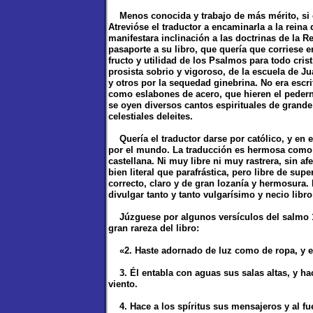
Menos conocida y trabajo de más mérito, si es
Atrevióse el traductor a encaminarla a la rein
manifestara inclinación a las doctrinas de la R
pasaporte a su libro, que quería que corriese e
fructo y utilidad de los Psalmos para todo cris
prosista sobrio y vigoroso, de la escuela de J
y otros por la sequedad ginebrina. No era escri
como eslabones de acero, que hieren el pedern
se oyen diversos cantos espirituales de grande
celestiales deleites.
Quería el traductor darse por católico, y en e
por el mundo. La traducción es hermosa como 
castellana. Ni muy libre ni muy rastrera, sin 
bien literal que parafrástica, pero libre de sup
correcto, claro y de gran lozanía y hermosura
divulgar tanto y tanto vulgarísimo y necio libr
Júzguese por algunos versículos del salmo 1
gran rareza del libro:
«2. Haste adornado de luz como de ropa, y es
3. Él entabla con aguas sus salas altas, y hac
viento.
4. Hace a los spíritus sus mensajeros y al fu