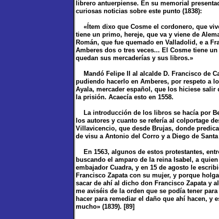
librero antuerpiense. En su memorial presenta
curiosas noticias sobre este punto (1838):
«Ítem dixo que Cosme el cordonero, que vive e
tiene un primo, hereje, que va y viene de Alem
Román, que fue quemado en Valladolid, e a Fra
Amberes dos o tres veces... El Cosme tiene un 
quedan sus mercaderías y sus libros.»
Mandó Felipe II al alcalde D. Francisco de Cas
pudiendo hacerlo en Amberes, por respeto a los
Ayala, mercader español, que los hiciese salir
la prisión. Acaecía esto en 1558.
La introducción de los libros se hacía por B
los autores y cuanto se refería al colportage d
Villavicencio, que desde Brujas, donde predicaba
de visu a Antonio del Corro y a Diego de Santa
En 1563, algunos de estos protestantes, entre
buscando el amparo de la reina Isabel, a quien 
embajador Cuadra, y en 15 de agosto le escribi
Francisco Zapata con su mujer, y porque holga
sacar de ahí al dicho don Francisco Zapata y 
me aviséis de la orden que se podía tener para 
hacer para remediar el daño que ahí hacen, y e
mucho» (1839). [89]