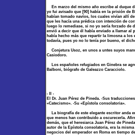
En marzo del mismo año escribe al duque de 
yo fui avisado que [90] había en la prisión de 
habían tomado navíos, los cuales vivían allí de
que les hacía una prédica con intención de corr
luego lo remediase, si no yo sería forzado de d
envió a decir que él había enviado a llamar al 
había hecho más que repartir la limosna a los 
todavía, pues yo no lo tenía por bueno, el dich
Conjetura Usoz, en unos a untes suyos manuscr
Casiodoro.
Los españoles refugiados en Ginebra se agregar
Balboni, biógrafo de Galeazzo Caracciolo.
- II -
El Dr. Juan Pérez de Pineda. -Sus traduccione
«Catecismo». -Su «Epístola consolatoria».
La biografía de este elegante escritor anda e
que menos han contribuido a oscurecerla. Afir
demás, que el heresiarca Juan Pérez de Pineda,
autor de la Epístola consolatoria, era la mis
negocios del emperador en Roma en tiempo del