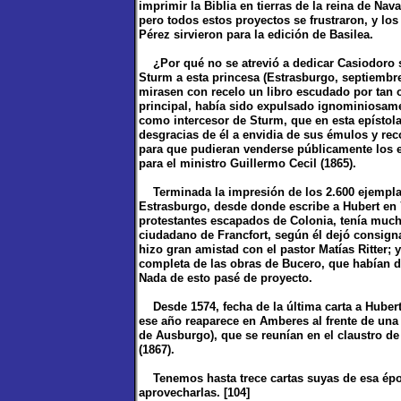
imprimir la Biblia en tierras de la reina de Nava
pero todos estos proyectos se frustraron, y lo
Pérez sirvieron para la edición de Basilea.
¿Por qué no se atrevió a dedicar Casiodoro su
Sturm a esta princesa (Estrasburgo, septiembre
mirasen con recelo un libro escudado por tan o
principal, había sido expulsado ignominiosamen
como intercesor de Sturm, que en esta epístola
desgracias de él a envidia de sus émulos y reco
para que pudieran venderse públicamente los e
para el ministro Guillermo Cecil (1865).
Terminada la impresión de los 2.600 ejemplare
Estrasburgo, desde donde escribe a Hubert en 7
protestantes escapados de Colonia, tenía muc
ciudadano de Francfort, según él dejó consignad
hizo gran amistad con el pastor Matías Ritter; 
completa de las obras de Bucero, que habían de 
Nada de esto pasé de proyecto.
Desde 1574, fecha de la última carta a Hubert,
ese año reaparece en Amberes al frente de una 
de Ausburgo), que se reunían en el claustro de
(1867).
Tenemos hasta trece cartas suyas de esa época
aprovecharlas. [104]