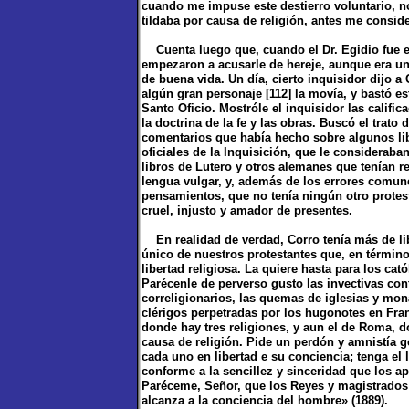
cuando me impuse este destierro voluntario, n
tildaba por causa de religión, antes me consi
Cuenta luego que, cuando el Dr. Egidio fue ele
empezaron a acusarle de hereje, aunque era u
de buena vida. Un día, cierto inquisidor dijo a
algún gran personaje [112] la movía, y bastó e
Santo Oficio. Mostróle el inquisidor las calific
la doctrina de la fe y las obras. Buscó el trato
comentarios que había hecho sobre algunos li
oficiales de la Inquisición, que le considerab
libros de Lutero y otros alemanes que tenían re
lengua vulgar, y, además de los errores comunes
pensamientos, que no tenía ningún otro protesta
cruel, injusto y amador de presentes.
En realidad de verdad, Corro tenía más de libr
único de nuestros protestantes que, en término
libertad religiosa. La quiere hasta para los ca
Parécenle de perverso gusto las invectivas cont
correligionarios, las quemas de iglesias y mon
clérigos perpetradas por los hugonotes en Fran
donde hay tres religiones, y aun el de Roma, d
causa de religión. Pide un perdón y amnistía g
cada uno en libertad e su conciencia; tenga el l
conforme a la sencillez y sinceridad que los ap
Paréceme, Señor, que los Reyes y magistrados t
alcanza a la conciencia del hombre» (1889).