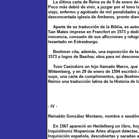
La última carta de Reina es de 9 de enero de
Poco más debió de vivir, a juzgar por el tono l
viejo, enfermo y agobiado de mil penalidades y
desconcertada iglesia de Amberes, pronto diero
Aparte de su traducción de la Biblia, es autor
San Mateo impreso en Francfort en 1573 y dedi
inocencia, consuelo de sus aflicciones y refugi
levantado en Estrasburgo.
Boehmer cita, además, una exposición de la p
1573 a logos de Basilea; obra para mí descono
Tuvo Casiodoro un hijo llamado Marco, que e
Wittemberg, y en 29 de enero de 1594 escribió 
suyo, una carta de cumplimientos, que Boehme
Reinio una traducción latina de la Historia de 
- IV -
Reinaldo González Montano, nombre o seudónimo
En 1567 apareció en Heidelberg un libro, hoy ra
Inquisitionis Hispanicae Artes aliquot detectae,
Inquisición española, descubiertas y sacadas a 