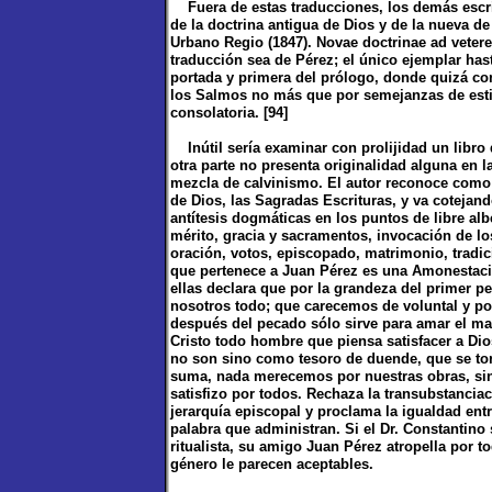
Fuera de estas traducciones, los demás escri
de la doctrina antigua de Dios y de la nueva de
Urbano Regio (1847). Novae doctrinae ad vetere
traducción sea de Pérez; el único ejemplar hasta
portada y primera del prólogo, donde quizá con
los Salmos no más que por semejanzas de estilo
consolatoria. [94]
Inútil sería examinar con prolijidad un libro 
otra parte no presenta originalidad alguna en l
mezcla de calvinismo. El autor reconoce como ú
de Dios, las Sagradas Escrituras, y va cotejand
antítesis dogmáticas en los puntos de libre albe
mérito, gracia y sacramentos, invocación de lo
oración, votos, episcopado, matrimonio, tradi
que pertenece a Juan Pérez es una Amonestación
ellas declara que por la grandeza del primer p
nosotros todo; que carecemos de voluntal y po
después del pecado sólo sirve para amar el mal 
Cristo todo hombre que piensa satisfacer a Dio
no son sino como tesoro de duende, que se to
suma, nada merecemos por nuestras obras, sino
satisfizo por todos. Rechaza la transubstancia
jerarquía episcopal y proclama la igualdad entr
palabra que administran. Si el Dr. Constantino
ritualista, su amigo Juan Pérez atropella por t
género le parecen aceptables.