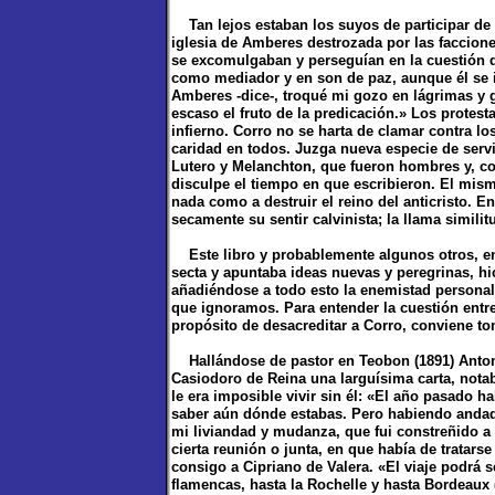
Tan lejos estaban los suyos de participar de t
iglesia de Amberes destrozada por las faccion
se excomulgaban y perseguían en la cuestión de
como mediador y en son de paz, aunque él se i
Amberes -dice-, troqué mi gozo en lágrimas y ge
escaso el fruto de la predicación.» Los protest
infierno. Corro no se harta de clamar contra los
caridad en todos. Juzga nueva especie de serv
Lutero y Melanchton, que fueron hombres y, 
disculpe el tiempo en que escribieron. El mis
nada como a destruir el reino del anticristo. E
secamente su sentir calvinista; la llama simili
Este libro y probablemente algunos otros, en
secta y apuntaba ideas nuevas y peregrinas, hi
añadiéndose a todo esto la enemistad personal
que ignoramos. Para entender la cuestión entr
propósito de desacreditar a Corro, conviene to
Hallándose de pastor en Teobon (1891) Antonio
Casiodoro de Reina una larguísima carta, notab
le era imposible vivir sin él: «El año pasado h
saber aún dónde estabas. Pero habiendo andad
mi liviandad y mudanza, que fui constreñido a 
cierta reunión o junta, en que había de tratarse
consigo a Cipriano de Valera. «El viaje podrá s
flamencas, hasta la Rochelle y hasta Bordeaux 