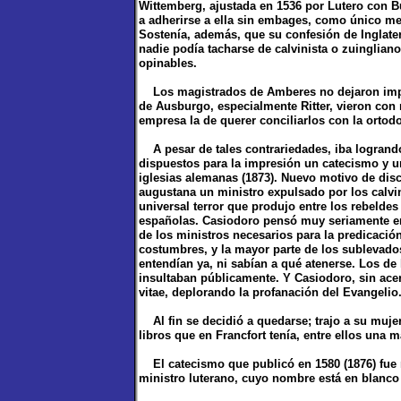
Wittemberg, ajustada en 1536 por Lutero con Bu
a adherirse a ella sin embages, como único med
Sostenía, además, que su confesión de Inglater
nadie podía tacharse de calvinista o zuinglian
opinables.
Los magistrados de Amberes no dejaron impr
de Ausburgo, especialmente Ritter, vieron con 
empresa la de querer conciliarlos con la ortod
A pesar de tales contrariedades, iba logrando
dispuestos para la impresión un catecismo y u
iglesias alemanas (1873). Nuevo motivo de disc
augustana un ministro expulsado por los calvin
universal terror que produjo entre los rebeldes
españolas. Casiodoro pensó muy seriamente en v
de los ministros necesarios para la predicación
costumbres, y la mayor parte de los sublevados 
entendían ya, ni sabían a qué atenerse. Los d
insultaban públicamente. Y Casiodoro, sin ac
vitae, deplorando la profanación del Evangelio
Al fin se decidió a quedarse; trajo a su mujer 
libros que en Francfort tenía, entre ellos una m
El catecismo que publicó en 1580 (1876) fue 
ministro luterano, cuyo nombre está en blanco e