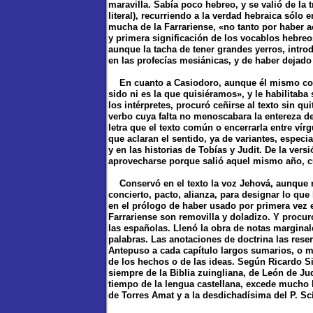
maravilla. Sabía poco hebreo, y se valió de la
literal), recurriendo a la verdad hebraica sólo
mucha de la Farrariense, «no tanto por haber a
y primera significación de los vocablos hebreo
aunque la tacha de tener grandes yerros, intro
en las profecías mesiánicas, y de haber dejad
En cuanto a Casiodoro, aunque él mismo confi
sido ni es la que quisiéramos», y le habilitaba
los intérpretes, procuró ceñirse al texto sin qu
verbo cuya falta no menoscabara la entereza del
letra que el texto común o encerrarla entre vír
que aclaran el sentido, ya de variantes, espec
y en las historias de Tobías y Judit. De la ve
aprovecharse porque salió aquel mismo año, cu
Conservó en el texto la voz Jehová, aunque 
concierto, pacto, alianza, para designar lo que
en el prólogo de haber usado por primera vez e
Farrariense son removilla y doladizo. Y procur
las españolas. Llenó la obra de notas marginal
palabras. Las anotaciones de doctrina las reser
Antepuso a cada capítulo largos sumarios, o 
de los hechos o de las ideas. Según Ricardo S
siempre de la Biblia zuingliana, de León de Ju
tiempo de la lengua castellana, excede mucho l
de Torres Amat y a la desdichadísima del P. Sc