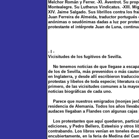
Melchor Román y Ferrer. -XI. Aventrot. Su pro
Montealegre. Su Lutherus Vindicatus. -XIII. Mi
XIV. Jaime Salgado. Sus librillos contra los frai
Juan Ferreira de Almeida, traductor portugués d
anónimas o seudónimas dadas a luz por protest
protestante el intérprete Juan de Luna, contin
- I -
Vicisitudes de los fugitivos de Sevilla.
No tenemos noticias de que llegase a escapar 
de los de Sevilla, más prevenidos o más cauto
en Inglaterra, y desde allí escribieron traducc
protestas y libelos de toda especie; literatura
primero, de las vicisitudes comunes a la mayor
noticias biográficas de cada uno.
Parece que nuestros emigrados (monjes jeróni
residencia de Alemania. Todos los años llevaban
audaces llegaban a Flandes con algunas cajas 
Los protestantes que aquí quedaron, particul
ediciones, y Pedro Bellero, Esteelsio y otros 
contrabando. Los libros venían en toneles des
encubiertamente, en la feria de Medina del Ca