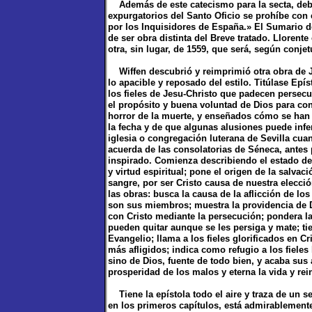
Además de este catecismo para la secta, debi
expurgatorios del Santo Oficio se prohíbe con 
por los Inquisidores de España.» El Sumario de
de ser obra distinta del Breve tratado. Llorente
otra, sin lugar, de 1559, que será, según conje
Wiffen descubrió y reimprimió otra obra de Ju
lo apacible y reposado del estilo. Titúlase Epí
los fieles de Jesu-Christo que padecen persec
el propósito y buena voluntad de Dios para con
horror de la muerte, y enseñados cómo se han 
la fecha y de que algunas alusiones puede infer
iglesia o congregación luterana de Sevilla cua
acuerda de las consolatorias de Séneca, antes
inspirado. Comienza describiendo el estado de 
y virtud espiritual; pone el origen de la salvac
sangre, por ser Cristo causa de nuestra elección
las obras: busca la causa de la aflicción de los
son sus miembros; muestra la providencia de D
con Cristo mediante la persecución; pondera las
pueden quitar aunque se les persiga y mate; ti
Evangelio; llama a los fieles glorificados en 
más afligidos; indica como refugio a los fiele
sino de Dios, fuente de todo bien, y acaba su
prosperidad de los malos y eterna la vida y rein
Tiene la epístola todo el aire y traza de un s
en los primeros capítulos, está admirablement