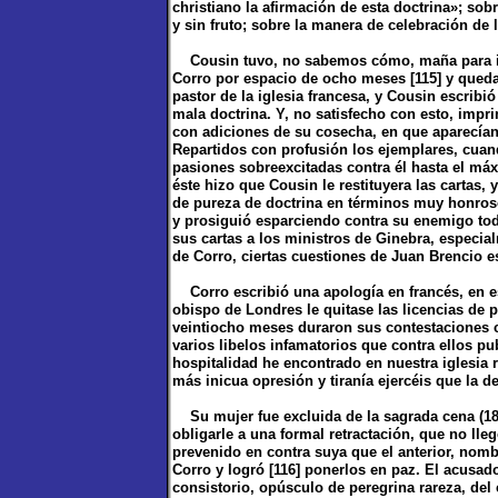
christiano la afirmación de esta doctrina»; sobr
y sin fruto; sobre la manera de celebración de l
Cousin tuvo, no sabemos cómo, maña para inte
Corro por espacio de ocho meses [115] y queda
pastor de la iglesia francesa, y Cousin escrib
mala doctrina. Y, no satisfecho con esto, impri
con adiciones de su cosecha, en que aparecían 
Repartidos con profusión los ejemplares, cuand
pasiones sobreexcitadas contra él hasta el má
éste hizo que Cousin le restituyera las cartas, 
de pureza de doctrina en términos muy honroso
y prosiguió esparciendo contra su enemigo tod
sus cartas a los ministros de Ginebra, especi
de Corro, ciertas cuestiones de Juan Brencio 
Corro escribió una apología en francés, en es
obispo de Londres le quitase las licencias de 
veintiocho meses duraron sus contestaciones c
varios libelos infamatorios que contra ellos
hospitalidad he encontrado en nuestra iglesia 
más inicua opresión y tiranía ejercéis que la d
Su mujer fue excluida de la sagrada cena (189
obligarle a una formal retractación, que no ll
prevenido en contra suya que el anterior, nomb
Corro y logró [116] ponerlos en paz. El acusad
consistorio, opúsculo de peregrina rareza, de