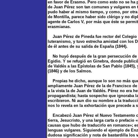
en favor de Erasmo. Pero como esto no se ha 
de Juan Pérez son tan comunes y vulgares en
pudo haber al mismo tiempo, y como, por otra 
de Montilla, parece haber sido clérigo y no dipl
agente de Carlos V, por más que éste se permi
erasmianas.
Juan Pérez de Pineda fue rector del Colegio de
luteranismo, y tuvo estrecha amistad con los D
de él antes de su salida de España (1844).
No huyó después de la gran persecución de 15
Egidio. Y se refugió en Ginebra, donde publicó
de Valdés a las Epístolas de San Pablo (1845),
(1846) y de los Salmos.
Propias he dicho, aunque lo son no más que h
ampliamente Juan Pérez de la de Francisco de
a la vista la de Juan de Valdés. Pérez no era he
propagandista; hasta sospecho que ignoraba la
escribieron. Ni aun dio su nombre a la traducc
nos lo revela en la exhortación que precede a 
Encabezó Juan Pérez el Nuevo Testamento con
tierra, Jesucristo, y una larga carta o prefaci
causas que hubo de traducirlo en romance»; esp
lenguas vulgares. Siguiendo el ejemplo de Enz
dudosa significación y nota de bastardilla los 