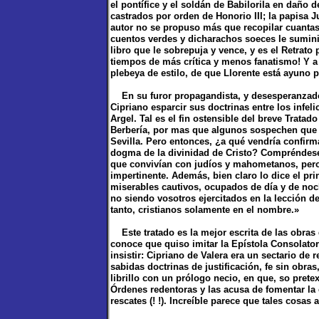
el pontífice y el soldán de Babilorila en daño 
castrados por orden de Honorio III; la papisa Ju
autor no se propuso más que recopilar cuantas
cuentos verdes y dicharachos soeces le suminis
libro que le sobrepuja y vence, y es el Retrato 
tiempos de más crítica y menos fanatismo! Y a
plebeya de estilo, de que Llorente está ayuno 
En su furor propagandista, y desesperanzado, 
Cipriano esparcir sus doctrinas entre los infe
Argel. Tal es el fin ostensible del breve Tratado
Berbería, por mas que algunos sospechen que B
Sevilla. Pero entonces, ¿a qué vendría confirm
dogma de la divinidad de Cristo? Compréndese
que convivían con judíos y mahometanos, pero
impertinente. Además, bien claro lo dice el pr
miserables cautivos, ocupados de día y de noch
no siendo vosotros ejercitados en la lección de
tanto, cristianos solamente en el nombre.»
Este tratado es la mejor escrita de las obras d
conoce que quiso imitar la Epístola Consolator
insistir: Cipriano de Valera era un sectario de 
sabidas doctrinas de justificación, fe sin obras
librillo con un prólogo necio, en que, so pretex
Órdenes redentoras y las acusa de fomentar la 
rescates (! !). Increíble parece que tales cosas