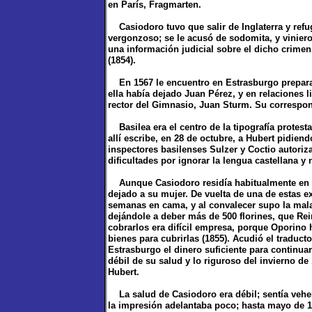
en París, Fragmarten.
Casiodoro tuvo que salir de Inglaterra y refu
vergonzoso; se le acusó de sodomita, y vinier
una información judicial sobre el dicho crime
(1854).
En 1567 le encuentro en Estrasburgo preparan
ella había dejado Juan Pérez, y en relaciones l
rector del Gimnasio, Juan Sturm. Su correspo
Basilea era el centro de la tipografía protesta
allí escribe, en 28 de octubre, a Hubert pidiend
inspectores basilenses Sulzer y Coctio autoriza
dificultades por ignorar la lengua castellana y 
Aunque Casiodoro residía habitualmente en Ba
dejado a su mujer. De vuelta de una de estas 
semanas en cama, y al convalecer supo la mala
dejándole a deber más de 500 florines, que Rei
cobrarlos era difícil empresa, porque Oporino
bienes para cubrirlas (1855). Acudió el traduct
Estrasburgo el dinero suficiente para continua
débil de su salud y lo riguroso del invierno d
Hubert.
La salud de Casiodoro era débil; sentía vehe
la impresión adelantaba poco; hasta mayo de 15