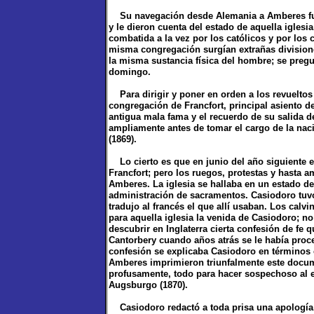
Su navegación desde Alemania a Amberes fue la
y le dieron cuenta del estado de aquella iglesi
combatida a la vez por los católicos y por los 
misma congregación surgían extrañas divisiones
la misma sustancia física del hombre; se pregu
domingo.
Para dirigir y poner en orden a los revueltos
congregación de Francfort, principal asiento d
antigua mala fama y el recuerdo de su salida de 
ampliamente antes de tomar el cargo de la nacie
(1869).
Lo cierto es que en junio del año siguiente es
Francfort; pero los ruegos, protestas y hasta a
Amberes. La iglesia se hallaba en un estado de
administración de sacramentos. Casiodoro tuvo
tradujo al francés el que allí usaban. Los calv
para aquella iglesia la venida de Casiodoro; n
descubrir en Inglaterra cierta confesión de fe
Cantorbery cuando años atrás se le había proc
confesión se explicaba Casiodoro en términos 
Amberes imprimieron triunfalmente este docum
profusamente, todo para hacer sospechoso al e
Augsburgo (1870).
Casiodoro redactó a toda prisa una apología, 