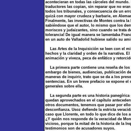
acontecieran en todas las cárceles del mundo. 
traductores las copian, sin reparar que no era
todos los tribunales, y consecuencia de un er
quizá con mayor crudeza y barbarie, en Alemani
Finalmente, las invectivas de Montes contra la 
sabiéndose que el autor, lo mismo que los dem
moriscos y judaizantes, sino cuando se trata d
tolerancia! De igual manera se lamentaba Fra
en un auto de Valladolid hubiese salido su a
Las Artes de la Inquisición se leen con el mis
hechos y la claridad y orden de la narrativa. El
animación y viveza, peca de enfático y retorcid
La primera parte contiene una reseña de los p
embargo de bienes, audiencias, publicación de 
maneras de inquirir, trato que se da a los presos
sentencias. En un breve prefacio se expone el 
generales sobre ella.
La segunda parte es una historia panegírica d
quedan aprovechados en el capítulo anteceden
otros documentos, tenemos que pasar por ellos
desconfianza. Usoz defiende la estricta veracid
caso que Llorente, en todo lo que dice de los 
¿Y quién nos responde de la veracidad de Mon
vicioso, porque la mitad de la historia de la In
testimonios son de acusadores suyos.