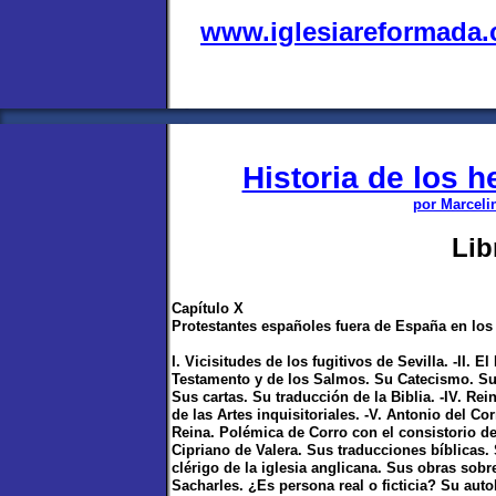
www.iglesiareformada
Historia de los 
por Marceli
Lib
Capítulo X
Protestantes españoles fuera de España en los 
I. Vicisitudes de los fugitivos de Sevilla. -II.
Testamento y de los Salmos. Su Catecismo. Su E
Sus cartas. Su traducción de la Biblia. -IV. 
de las Artes inquisitoriales. -V. Antonio del C
Reina. Polémica de Corro con el consistorio de 
Cipriano de Valera. Sus traducciones bíblicas. 
clérigo de la iglesia anglicana. Sus obras sobre
Sacharles. ¿Es persona real o ficticia? Su auto