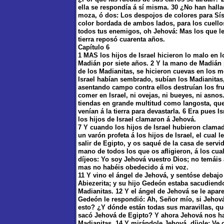
ella se respondía á sí misma. 30 ¿No han hall
moza, ó dos: Los despojos de colores para Sí
color bordada de ambos lados, para los cuello
todos tus enemigos, oh Jehová: Mas los que le
tierra reposó cuarenta años.
Capítulo 6
1 MAS los hijos de Israel hicieron lo malo en 
Madián por siete años. 2 Y la mano de Madián pr
de los Madianitas, se hicieron cuevas en los m
Israel habían sembrado, subían los Madianitas, 
asentando campo contra ellos destruían los frut
comer en Israel, ni ovejas, ni bueyes, ni asno
tiendas en grande multitud como langosta, que
venían á la tierra para devastarla. 6 Era pues
los hijos de Israel clamaron á Jehová.
7 Y cuando los hijos de Israel hubieron clama
un varón profeta á los hijos de Israel, el cual 
salir de Egipto, y os saqué de la casa de serv
mano de todos los que os afligieron, á los cual
díjeos: Yo soy Jehová vuestro Dios; no temáis 
mas no habéis obedecido á mi voz.
11 Y vino el ángel de Jehová, y sentóse debajo
Abiezerita; y su hijo Gedeón estaba sacudiendo 
Madianitas. 12 Y el ángel de Jehová se le apare
Gedeón le respondió: Ah, Señor mío, si Jehov
esto? ¿Y dónde están todas sus maravillas, q
sacó Jehová de Egipto? Y ahora Jehová nos h
Madianitas. 14 Y mirándole Jehová, díjole: Ve c