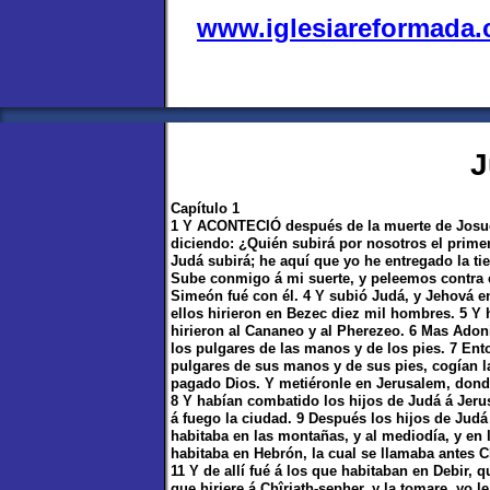
www.iglesiareformada
J
Capítulo 1
1 Y ACONTECIÓ después de la muerte de Josué,
diciendo: ¿Quién subirá por nosotros el prime
Judá subirá; he aquí que yo he entregado la t
Sube conmigo á mi suerte, y peleemos contra e
Simeón fué con él. 4 Y subió Judá, y Jehová e
ellos hirieron en Bezec diez mil hombres. 5 Y 
hirieron al Cananeo y al Pherezeo. 6 Mas Adoni
los pulgares de las manos y de los pies. 7 Ent
pulgares de sus manos y de sus pies, cogían 
pagado Dios. Y metiéronle en Jerusalem, dond
8 Y habían combatido los hijos de Judá á Jerus
á fuego la ciudad. 9 Después los hijos de Jud
habitaba en las montañas, y al mediodía, y en 
habitaba en Hebrón, la cual se llamaba antes Ch
11 Y de allí fué á los que habitaban en Debir, q
que hiriere á Chîriath-sepher, y la tomare, yo l