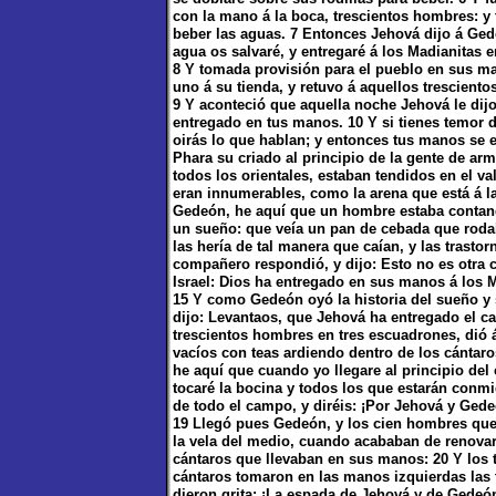
con la mano á la boca, trescientos hombres: y 
beber las aguas. 7 Entonces Jehová dijo á Ged
agua os salvaré, y entregaré á los Madianitas 
8 Y tomada provisión para el pueblo en sus man
uno á su tienda, y retuvo á aquellos trescient
9 Y aconteció que aquella noche Jehová le dijo
entregado en tus manos. 10 Y si tienes temor d
oirás lo que hablan; y entonces tus manos se 
Phara su criado al principio de la gente de ar
todos los orientales, estaban tendidos en el 
eran innumerables, como la arena que está á la
Gedeón, he aquí que un hombre estaba contan
un sueño: que veía un pan de cebada que rodab
las hería de tal manera que caían, y las trastor
compañero respondió, y dijo: Esto no es otra 
Israel: Dios ha entregado en sus manos á los 
15 Y como Gedeón oyó la historia del sueño y s
dijo: Levantaos, que Jehová ha entregado el c
trescientos hombres en tres escuadrones, dió 
vacíos con teas ardiendo dentro de los cántaro
he aquí que cuando yo llegare al principio del
tocaré la bocina y todos los que estarán conmi
de todo el campo, y diréis: ¡Por Jehová y Gede
19 Llegó pues Gedeón, y los cien hombres que 
la vela del medio, cuando acababan de renovar 
cántaros que llevaban en sus manos: 20 Y los 
cántaros tomaron en las manos izquierdas las t
dieron grita: ¡La espada de Jehová y de Gedeón