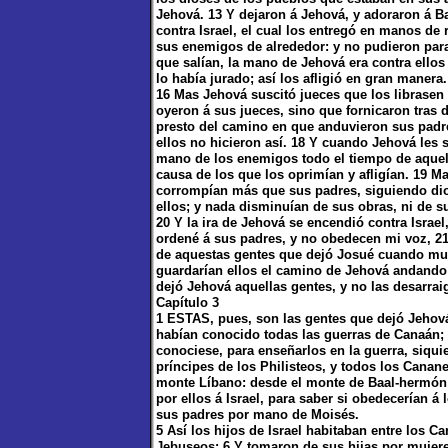
Jehová. 13 Y dejaron á Jehová, y adoraron á Ba
contra Israel, el cual los entregó en manos d
sus enemigos de alrededor: y no pudieron par
que salían, la mano de Jehová era contra ello
lo había jurado; así los afligió en gran manera.
16 Mas Jehová suscitó jueces que los librase
oyeron á sus jueces, sino que fornicaron tras 
presto del camino en que anduvieron sus pad
ellos no hicieron así. 18 Y cuando Jehová les s
mano de los enemigos todo el tiempo de aquel
causa de los que los oprimían y afligían. 19 Ma
corrompían más que sus padres, siguiendo dios
ellos; y nada disminuían de sus obras, ni de 
20 Y la ira de Jehová se encendió contra Israel
ordené á sus padres, y no obedecen mi voz, 2
de aquestas gentes que dejó Josué cuando murió
guardarían ellos el camino de Jehová andando 
dejó Jehová aquellas gentes, y no las desarrai
Capítulo 3
1 ESTAS, pues, son las gentes que dejó Jehová 
habían conocido todas las guerras de Canaán; 2
conociese, para enseñarlos en la guerra, siqui
príncipes de los Philisteos, y todos los Canan
monte Líbano: desde el monte de Baal-hermón 
por ellos á Israel, para saber si obedecerían 
sus padres por mano de Moisés.
5 Así los hijos de Israel habitaban entre los
Jebuseos: 6 Y tomaron de sus hijas por mujeres,