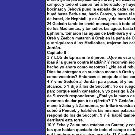
campo: y todo el campo fué alborotado, y huye
bocinas: y Jehová puso la espada de cada uno 
huyó hasta Beth-sitta, hacia Cerera, y hasta e
de Israel, de Nephtalí, y de Aser, y de todo Ma
24 Gedeón también envió mensajeros á todo el
de los Madianitas, y tomadles las aguas hasta 
Ephraim, tomaron las aguas de Beth-bara y el 
Oreb y Zeeb: y mataron á Oreb en la peña de O
que siguieron á los Madianitas, trajeron las c
Jordán.
Capítulo 8
1 Y LOS de Ephraim le dijeron: ¿Qué es esto
ibas á la guerra contra Madián? Y reconviniéro
hecho yo ahora como vosotros? ¿No es el reb
Dios ha entregado en vuestras manos á Oreb y
como vosotros? Entonces el enojo de ellos cont
4 Y vino Gedeón al Jordán para pasar, él y los
alcance. 5 Y dijo á los de Succoth: Yo os rue
pan; porque están cansados, y yo persigo á Ze
de Succoth respondieron: ¿Está ya la mano d
nosotros de dar pan á tu ejército? 7 Y Gedeón
mano á Zeba y á Zalmunna, yo trillaré vuestra c
subió á Penuel, y hablóles las mismas palabra
respondido los de Succoth. 9 Y él habló tambi
derribaré esta torre.
10 Y Zeba y Zalmunna estaban en Carcor, y con
los que habían quedado de todo el campo de los
mil hombres que sacaban espada. 11 Y subiendo