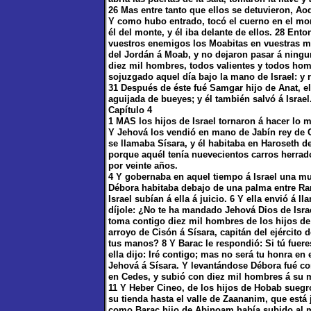
26 Mas entre tanto que ellos se detuvieron, Ao
Y como hubo entrado, tocó el cuerno en el mon
él del monte, y él iba delante de ellos. 28 En
vuestros enemigos los Moabitas en vuestras m
del Jordán á Moab, y no dejaron pasar á ningu
diez mil hombres, todos valientes y todos ho
sojuzgado aquel día bajo la mano de Israel: y r
31 Después de éste fué Samgar hijo de Anat, el
aguijada de bueyes; y él también salvó á Israel
Capítulo 4
1 MAS los hijos de Israel tornaron á hacer lo 
Y Jehová los vendió en mano de Jabín rey de Ca
se llamaba Sísara, y él habitaba en Haroseth de
porque aquél tenía nuevecientos carros herrado
por veinte años.
4 Y gobernaba en aquel tiempo á Israel una muj
Débora habitaba debajo de una palma entre Ram
Israel subían á ella á juicio. 6 Y ella envió á 
díjole: ¿No te ha mandado Jehová Dios de Israe
toma contigo diez mil hombres de los hijos de N
arroyo de Cisón á Sísara, capitán del ejército d
tus manos? 8 Y Barac le respondió: Si tú fuere
ella dijo: Iré contigo; mas no será tu honra 
Jehová á Sísara. Y levantándose Débora fué co
en Cedes, y subió con diez mil hombres á su 
11 Y Heber Cineo, de los hijos de Hobab suegr
su tienda hasta el valle de Zaananim, que está
como Barac hijo de Abinoam había subido al mo