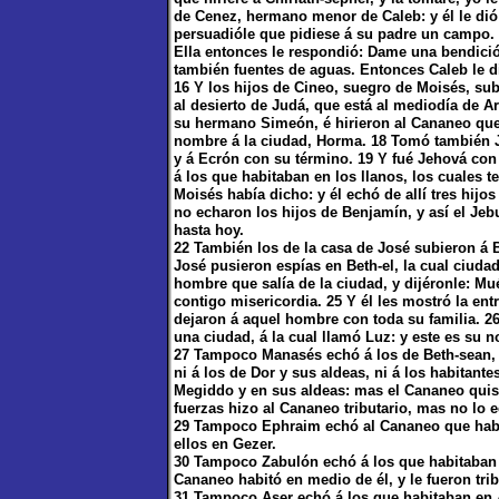
de Cenez, hermano menor de Caleb: y él le dió 
persuadióle que pidiese á su padre un campo. Y
Ella entonces le respondió: Dame una bendici
también fuentes de aguas. Entonces Caleb le dió
16 Y los hijos de Cineo, suegro de Moisés, sub
al desierto de Judá, que está al mediodía de Ar
su hermano Simeón, é hirieron al Cananeo que 
nombre á la ciudad, Horma. 18 Tomó también J
y á Ecrón con su término. 19 Y fué Jehová con
á los que habitaban en los llanos, los cuales 
Moisés había dicho: y él echó de allí tres hij
no echaron los hijos de Benjamín, y así el Je
hasta hoy.
22 También los de la casa de José subieron á Be
José pusieron espías en Beth-el, la cual ciuda
hombre que salía de la ciudad, y dijéronle: Mu
contigo misericordia. 25 Y él les mostró la entr
dejaron á aquel hombre con toda su familia. 26 
una ciudad, á la cual llamó Luz: y este es su 
27 Tampoco Manasés echó á los de Beth-sean, ni
ni á los de Dor y sus aldeas, ni á los habitant
Megiddo y en sus aldeas: mas el Cananeo quiso
fuerzas hizo al Cananeo tributario, mas no lo 
29 Tampoco Ephraim echó al Cananeo que habi
ellos en Gezer.
30 Tampoco Zabulón echó á los que habitaban e
Cananeo habitó en medio de él, y le fueron trib
31 Tampoco Aser echó á los que habitaban en A