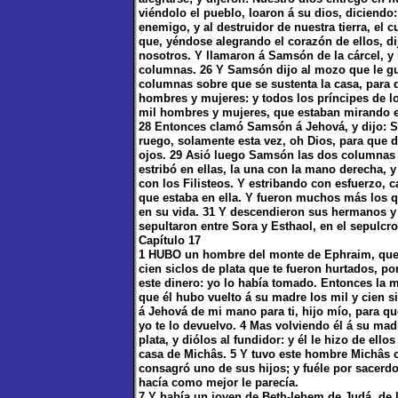
viéndolo el pueblo, loaron á su dios, diciendo
enemigo, y al destruidor de nuestra tierra, el
que, yéndose alegrando el corazón de ellos, d
nosotros. Y llamaron á Samsón de la cárcel, y h
columnas. 26 Y Samsón dijo al mozo que le gu
columnas sobre que se sustenta la casa, para q
hombres y mujeres: y todos los príncipes de los
mil hombres y mujeres, que estaban mirando 
28 Entonces clamó Samsón á Jehová, y dijo: S
ruego, solamente esta vez, oh Dios, para que 
ojos. 29 Asió luego Samsón las dos columnas d
estribó en ellas, la una con la mano derecha, y
con los Filisteos. Y estribando con esfuerzo, c
que estaba en ella. Y fueron muchos más los 
en su vida. 31 Y descendieron sus hermanos y t
sepultaron entre Sora y Esthaol, en el sepulcro
Capítulo 17
1 HUBO un hombre del monte de Ephraim, que s
cien siclos de plata que te fueron hurtados, p
este dinero: yo lo había tomado. Entonces la m
que él hubo vuelto á su madre los mil y cien s
á Jehová de mi mano para ti, hijo mío, para qu
yo te lo devuelvo. 4 Mas volviendo él á su ma
plata, y diólos al fundidor: y él le hizo de ell
casa de Michâs. 5 Y tuvo este hombre Michâs c
consagró uno de sus hijos; y fuéle por sacerdo
hacía como mejor le parecía.
7 Y había un joven de Beth-lehem de Judá, de la 