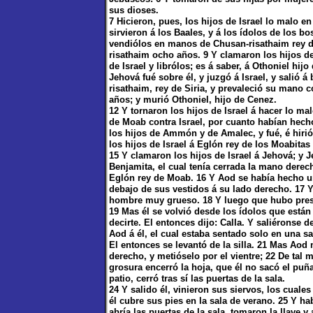
sus dioses.
7 Hicieron, pues, los hijos de Israel lo malo e
sirvieron á los Baales, y á los ídolos de los b
vendiólos en manos de Chusan-risathaim rey de
risathaim ocho años. 9 Y clamaron los hijos de
de Israel y librólos; es á saber, á Othoniel hi
Jehová fué sobre él, y juzgó á Israel, y salió 
risathaim, rey de Siria, y prevaleció su mano c
años; y murió Othoniel, hijo de Cenez.
12 Y tornaron los hijos de Israel á hacer lo ma
de Moab contra Israel, por cuanto habían hech
los hijos de Ammón y de Amalec, y fué, é hirió 
los hijos de Israel á Eglón rey de los Moabitas
15 Y clamaron los hijos de Israel á Jehová; y J
Benjamita, el cual tenía cerrada la mano derech
Eglón rey de Moab. 16 Y Aod se había hecho un
debajo de sus vestidos á su lado derecho. 17 Y
hombre muy grueso. 18 Y luego que hubo presen
19 Mas él se volvió desde los ídolos que están 
decirte. El entonces dijo: Calla. Y saliéronse d
Aod á él, el cual estaba sentado solo en una sa
El entonces se levantó de la silla. 21 Mas Aod
derecho, y metióselo por el vientre; 22 De tal 
grosura encerró la hoja, que él no sacó el puñal
patio, cerró tras sí las puertas de la sala.
24 Y salido él, vinieron sus siervos, los cuales
él cubre sus pies en la sala de verano. 25 Y h
abría las puertas de la sala, tomaron la llave y