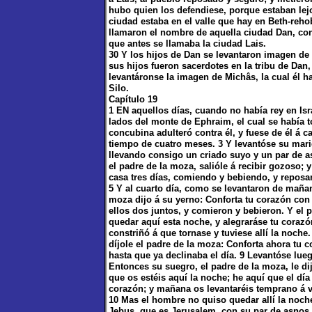
hubo quien los defendiese, porque estaban lej
ciudad estaba en el valle que hay en Beth-rehob
llamaron el nombre de aquella ciudad Dan, con
que antes se llamaba la ciudad Lais.
30 Y los hijos de Dan se levantaron imagen de t
sus hijos fueron sacerdotes en la tribu de Dan, 
levantáronse la imagen de Michâs, la cual él h
Silo.
Capítulo 19
1 EN aquellos días, cuando no había rey en Is
lados del monte de Ephraim, el cual se había
concubina adulteró contra él, y fuese de él á c
tiempo de cuatro meses. 3 Y levantóse su mari
llevando consigo un criado suyo y un par de as
el padre de la moza, salióle á recibir gozoso;
casa tres días, comiendo y bebiendo, y reposan
5 Y al cuarto día, como se levantaron de mañana
moza dijo á su yerno: Conforta tu corazón con
ellos dos juntos, y comieron y bebieron. Y el p
quedar aquí esta noche, y alegraráse tu corazón
constriñó á que tornase y tuviese allí la noche
díjole el padre de la moza: Conforta ahora tu
hasta que ya declinaba el día. 9 Levantóse lueg
Entonces su suegro, el padre de la moza, le dij
que os estéis aquí la noche; he aquí que el día
corazón; y mañana os levantaréis temprano á vu
10 Mas el hombre no quiso quedar allí la noche,
Jebus, que es Jerusalem, con su par de asnos 