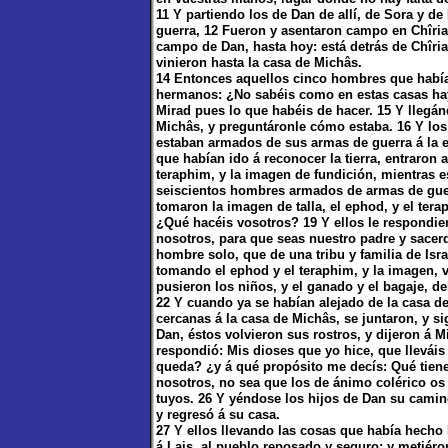
11 Y partiendo los de Dan de allí, de Sora y 
guerra, 12 Fueron y asentaron campo en Chîria
campo de Dan, hasta hoy: está detrás de Chîria
vinieron hasta la casa de Michâs.
14 Entonces aquellos cinco hombres que habían 
hermanos: ¿No sabéis como en estas casas hay
Mirad pues lo que habéis de hacer. 15 Y llegánd
Michâs, y preguntáronle cómo estaba. 16 Y los
estaban armados de sus armas de guerra á la e
que habían ido á reconocer la tierra, entraron a
teraphim, y la imagen de fundición, mientras es
seiscientos hombres armados de armas de guer
tomaron la imagen de talla, el ephod, y el tera
¿Qué hacéis vosotros? 19 Y ellos le respondier
nosotros, para que seas nuestro padre y sacer
hombre solo, que de una tribu y familia de Isra
tomando el ephod y el teraphim, y la imagen, ví
pusieron los niños, y el ganado y el bagaje, de
22 Y cuando ya se habían alejado de la casa d
cercanas á la casa de Michâs, se juntaron, y s
Dan, éstos volvieron sus rostros, y dijeron á 
respondió: Mis dioses que yo hice, que llevái
queda? ¿y á qué propósito me decís: Qué tienes
nosotros, no sea que los de ánimo colérico os 
tuyos. 26 Y yéndose los hijos de Dan su camin
y regresó á su casa.
27 Y ellos llevando las cosas que había hecho 
á Lais, al pueblo reposado y seguro; y metiéro