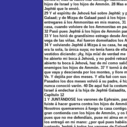
hijos de Israel y los hijos de Ammón. 28 Mas 
Jephté que le envió.
29 Y el espíritu de Jehová fué sobre Jephté: y
Galaad; y de Mizpa de Galaad pasó á los hijos
entregares á los Ammonitas en mis manos, 31 C
casa, cuando volviere de los Ammonitas en paz
32 Pasó pues Jephté á los hijos de Ammón para
33 Y los hirió de grandísimo estrago desde Aroe
vega de las viñas. Así fueron domeñados los A
34 Y volviendo Jephté á Mizpa á su casa, he aqu
era la sola, la única suya; no tenía fuera de ell
vestidos diciendo: ¡Ay, hija mía! de verdad me 
he abierto mi boca á Jehová, y no podré retrac
abierto tu boca á Jehová, haz de mí como sali
enemigos los hijos de Ammón. 37 Y tornó á de
que vaya y descienda por los montes, y llore m
Ve. Y dejóla por dos meses. Y ella fué con sus
Pasados los dos meses volvió á su padre, é hi
nunca conoció varón. 40 De aquí fué la costum
Israel á endechar á la hija de Jephté Galaadita,
Capítulo 12
1 Y JUNTÁNDOSE los varones de Ephraim, pasar
fuiste á hacer guerra contra los hijos de Amm
Nosotros quemaremos á fuego tu casa contigo. 
gran contienda con los hijos de Ammón, y os 
pues que no me defendíais, puse mi alma en m
los entregó en mi mano: ¿por qué pues habéis
juntando Jephté á todos los varones de Galaad,