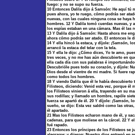
fuego: y no se supo su fuerza.
10 Entonces Dalila dijo á Samsón: He aquí tú
pues ahora, yo te ruego, cómo podrás ser atado
nuevas, con las cuales ninguna cosa se haya h
hombres. 12 Y Dalila tomó cuerdas nuevas, y ató
los espías estaban en una cámara. Mas él las 
13 Y Dalila dijo á Samsón: Hasta ahora me en
ahora cómo podrás ser atado. El entonces le dij
14 Y ella hincó la estaca, y díjole: ¡Samsón, l
arrancó la estaca del telar con la tela.
15 Y ella le dijo: ¿Cómo dices, Yo te amo, p
tres veces, y no me has aún descubierto en qué
ella cada día con sus palabras é importunándol
Descubrióle pues todo su corazón, y díjole: N
Dios desde el vientre de mi madre. Si fuere rap
como todos los hombres.
18 Y viendo Dalila que él le había descubierto 
Filisteos, diciendo: Venid esta vez, porque él
los Filisteos vinieron á ella, trayendo en su m
sus rodillas; y llamado un hombre, rapóle siet
fuerza se apartó de él. 20 Y díjole: ¡Samsón, lo
sueño, se dijo: Esta vez saldré como las otra
él apartado.
21 Mas los Filisteos echaron mano de él, y sacá
cadenas, para que moliese en la cárcel. 22 Y 
fué rapado.
23 Entonces los príncipes de los Filisteos se j
alegrarse; y dijeron: Nuestro dios entregó en