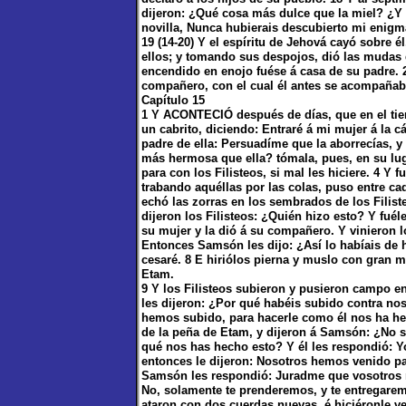
dijeron: ¿Qué cosa más dulce que la miel? ¿Y 
novilla, Nunca hubierais descubierto mi enigm
19 (14-20) Y el espíritu de Jehová cayó sobre é
ellos; y tomando sus despojos, dió las mudas 
encendido en enojo fuése á casa de su padre. 
compañero, con el cual él antes se acompañab
Capítulo 15
1 Y ACONTECIÓ después de días, que en el tiem
un cabrito, diciendo: Entraré á mi mujer á la cá
padre de ella: Persuadíme que la aborrecías, 
más hermosa que ella? tómala, pues, en su lug
para con los Filisteos, si mal les hiciere. 4 Y
trabando aquéllas por las colas, puso entre ca
echó las zorras en los sembrados de los Filist
dijeron los Filisteos: ¿Quién hizo esto? Y fué
su mujer y la dió á su compañero. Y vinieron lo
Entonces Samsón les dijo: ¿Así lo habíais de
cesaré. 8 E hiriólos pierna y muslo con gran m
Etam.
9 Y los Filisteos subieron y pusieron campo en
les dijeron: ¿Por qué habéis subido contra no
hemos subido, para hacerle como él nos ha hec
de la peña de Etam, y dijeron á Samsón: ¿No s
qué nos has hecho esto? Y él les respondió: Y
entonces le dijeron: Nosotros hemos venido par
Samsón les respondió: Juradme que vosotros n
No, solamente te prenderemos, y te entregare
ataron con dos cuerdas nuevas, é hiciéronle ve