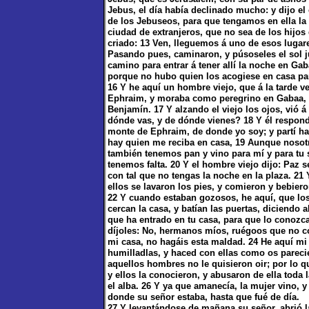
Jebus, el día había declinado mucho: y dijo el
de los Jebuseos, para que tengamos en ella la
ciudad de extranjeros, que no sea de los hijos
criado: 13 Ven, lleguemos á uno de esos lugar
Pasando pues, caminaron, y púsoseles el sol j
camino para entrar á tener allí la noche en Gab
porque no hubo quien los acogiese en casa par
16 Y he aquí un hombre viejo, que á la tarde ve
Ephraim, y moraba como peregrino en Gabaa, p
Benjamín. 17 Y alzando el viejo los ojos, vió á 
dónde vas, y de dónde vienes? 18 Y él respon
monte de Ephraim, de donde yo soy; y partí ha
hay quien me reciba en casa, 19 Aunque nosot
también tenemos pan y vino para mí y para tu s
tenemos falta. 20 Y el hombre viejo dijo: Paz 
con tal que no tengas la noche en la plaza. 21
ellos se lavaron los pies, y comieron y bebiero
22 Y cuando estaban gozosos, he aquí, que los
cercan la casa, y batían las puertas, diciendo
que ha entrado en tu casa, para que lo conozca
díjoles: No, hermanos míos, ruégoos que no c
mi casa, no hagáis esta maldad. 24 He aquí mi h
humilladlas, y haced con ellas como os pareci
aquellos hombres no le quisieron oir; por lo 
y ellos la conocieron, y abusaron de ella toda
el alba. 26 Y ya que amanecía, la mujer vino, 
donde su señor estaba, hasta que fué de día.
27 Y levantándose de mañana su señor, abrió la