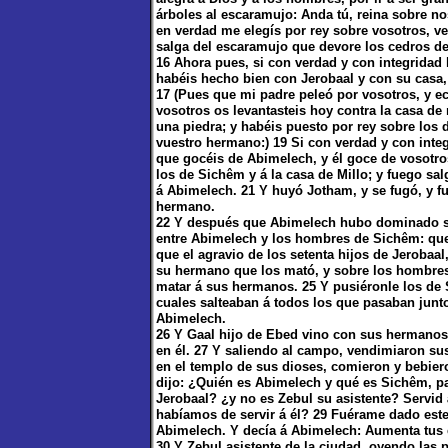
árboles al escaramujo: Anda tú, reina sobre no
en verdad me elegís por rey sobre vosotros, v
salga del escaramujo que devore los cedros de
16 Ahora pues, si con verdad y con integridad 
habéis hecho bien con Jerobaal y con su casa,
17 (Pues que mi padre peleó por vosotros, y e
vosotros os levantasteis hoy contra la casa de 
una piedra; y habéis puesto por rey sobre los 
vuestro hermano:) 19 Si con verdad y con inte
que gocéis de Abimelech, y él goce de vosotro
los de Sichêm y á la casa de Millo; y fuego sa
á Abimelech. 21 Y huyó Jotham, y se fugó, y fu
hermano.
22 Y después que Abimelech hubo dominado sob
entre Abimelech y los hombres de Sichêm: que
que el agravio de los setenta hijos de Jerobaal
su hermano que los mató, y sobre los hombre
matar á sus hermanos. 25 Y pusiéronle los de
cuales salteaban á todos los que pasaban junto
Abimelech.
26 Y Gaal hijo de Ebed vino con sus hermanos
en él. 27 Y saliendo al campo, vendimiaron sus 
en el templo de sus dioses, comieron y bebier
dijo: ¿Quién es Abimelech y qué es Sichêm, pa
Jerobaal? ¿y no es Zebul su asistente? Servi
habíamos de servir á él? 29 Fuérame dado este
Abimelech. Y decía á Abimelech: Aumenta tus 
30 Y Zebul asistente de la ciudad, oyendo las 