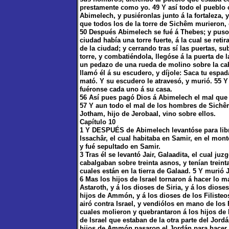
prestamente como yo. 49 Y así todo el pueblo 
Abimelech, y pusiéronlas junto á la fortaleza, 
que todos los de la torre de Sichêm murieron
50 Después Abimelech se fué á Thebes; y puso
ciudad había una torre fuerte, á la cual se ret
de la ciudad; y cerrando tras sí las puertas, su
torre, y combatiéndola, llegóse á la puerta de 
un pedazo de una rueda de molino sobre la ca
llamó él á su escudero, y díjole: Saca tu espa
mató. Y su escudero le atravesó, y murió. 55 Y
fuéronse cada uno á su casa.
56 Así pues pagó Dios á Abimelech el mal que
57 Y aun todo el mal de los hombres de Sichêm
Jotham, hijo de Jerobaal, vino sobre ellos.
Capítulo 10
1 Y DESPUÉS de Abimelech levantóse para librar
Issachâr, el cual habitaba en Samir, en el mont
y fué sepultado en Samir.
3 Tras él se levantó Jair, Galaadita, el cual juz
cabalgaban sobre treinta asnos, y tenían treinta
cuales están en la tierra de Galaad. 5 Y murió 
6 Mas los hijos de Israel tornaron á hacer lo m
Astaroth, y á los dioses de Siria, y á los dios
hijos de Ammón, y á los dioses de los Filisteos
airó contra Israel, y vendiólos en mano de los
cuales molieron y quebrantaron á los hijos de 
de Israel que estaban de la otra parte del Jord
hijos de Ammón pasaron el Jordán para hacer t