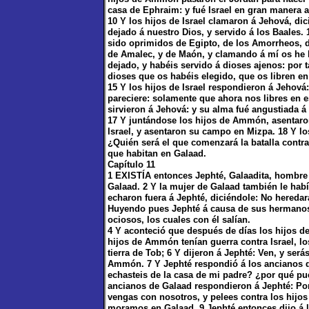
casa de Ephraim: y fué Israel en gran manera a
10 Y los hijos de Israel clamaron á Jehová, d
dejado á nuestro Dios, y servido á los Baales. 
sido oprimidos de Egipto, de los Amorrheos, d
de Amalec, y de Maón, y clamando á mí os he
dejado, y habéis servido á dioses ajenos: por 
dioses que os habéis elegido, que os libren en 
15 Y los hijos de Israel respondieron á Jehov
pareciere: solamente que ahora nos libres en es
sirvieron á Jehová: y su alma fué angustiada á 
17 Y juntándose los hijos de Ammón, asentaro
Israel, y asentaron su campo en Mizpa. 18 Y los
¿Quién será el que comenzará la batalla contr
que habitan en Galaad.
Capítulo 11
1 EXISTÍA entonces Jephté, Galaadita, hombre 
Galaad. 2 Y la mujer de Galaad también le habí
echaron fuera á Jephté, diciéndole: No heredar
Huyendo pues Jephté á causa de sus hermanos,
ociosos, los cuales con él salían.
4 Y aconteció que después de días los hijos d
hijos de Ammón tenían guerra contra Israel, lo
tierra de Tob; 6 Y dijeron á Jephté: Ven, y ser
Ammón. 7 Y Jephté respondió á los ancianos d
echasteis de la casa de mi padre? ¿por qué pue
ancianos de Galaad respondieron á Jephté: Po
vengas con nosotros, y pelees contra los hijo
moramos en Galaad. 9 Jephté entonces dijo á l