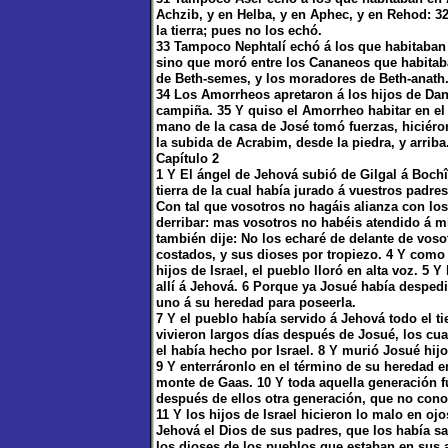
Achzib, y en Helba, y en Aphec, y en Rehod: 3
la tierra; pues no los echó.
33 Tampoco Nephtalí echó á los que habitaban 
sino que moró entre los Cananeos que habitaban
de Beth-semes, y los moradores de Beth-anath
34 Los Amorrheos apretaron á los hijos de Dan
campiña. 35 Y quiso el Amorrheo habitar en el
mano de la casa de José tomó fuerzas, hiciéron
la subida de Acrabim, desde la piedra, y arriba
Capítulo 2
1 Y El ángel de Jehová subió de Gilgal á Bochî
tierra de la cual había jurado á vuestros padre
Con tal que vosotros no hagáis alianza con los
derribar: mas vosotros no habéis atendido á m
también dije: No los echaré de delante de voso
costados, y sus dioses por tropiezo. 4 Y como 
hijos de Israel, el pueblo lloró en alta voz. 5
allí á Jehová. 6 Porque ya Josué había despedid
uno á su heredad para poseerla.
7 Y el pueblo había servido á Jehová todo el t
vivieron largos días después de Josué, los cua
el había hecho por Israel. 8 Y murió Josué hij
9 Y enterráronlo en el término de su heredad e
monte de Gaas. 10 Y toda aquella generación f
después de ellos otra generación, que no conoc
11 Y los hijos de Israel hicieron lo malo en ojo
Jehová el Dios de sus padres, que los había sac
los dioses de los pueblos que estaban en sus a