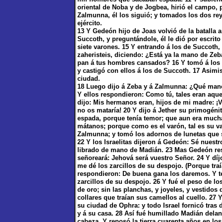
oriental de Noba y de Jogbea, hirió el campo, 
Zalmunna, él los siguió; y tomados los dos re
ejército.
13 Y Gedeón hijo de Joas volvió de la batalla 
Succoth, y preguntándole, él le dió por escrito
siete varones. 15 Y entrando á los de Succoth,
zaheristeis, diciendo: ¿Está ya la mano de Z
pan á tus hombres cansados? 16 Y tomó á los a
y castigó con ellos á los de Succoth. 17 Asimis
ciudad.
18 Luego dijo á Zeba y á Zalmunna: ¿Qué mane
Y ellos respondieron: Como tú, tales eran aque
dijo: Mis hermanos eran, hijos de mi madre: ¡V
no os mataría! 20 Y dijo á Jether su primogéni
espada, porque tenía temor; que aun era mucha
mátanos; porque como es el varón, tal es su va
Zalmunna; y tomó los adornos de lunetas que s
22 Y los Israelitas dijeron á Gedeón: Sé nuestro
librado de mano de Madián. 23 Mas Gedeón res
señoreará: Jehová será vuestro Señor. 24 Y dí
me dé los zarcillos de su despojo. (Porque traí
respondieron: De buena gana los daremos. Y te
zarcillos de su despojo. 26 Y fué el peso de los
de oro; sin las planchas, y joyeles, y vestidos 
collares que traían sus camellos al cuello. 27
su ciudad de Ophra: y todo Israel fornicó tras
y á su casa. 28 Así fué humillado Madián delan
cabeza. Y reposó la tierra cuarenta años en lo