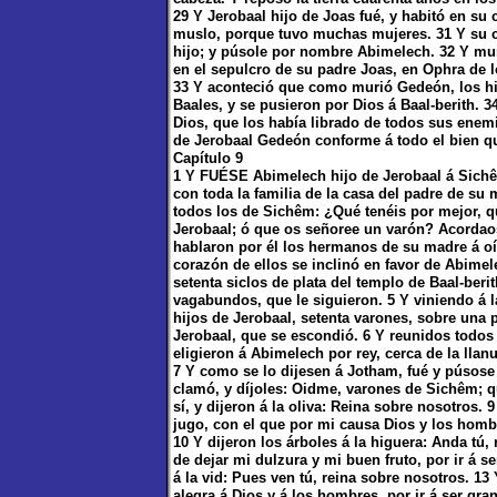
29 Y Jerobaal hijo de Joas fué, y habitó en su
muslo, porque tuvo muchas mujeres. 31 Y su c
hijo; y púsole por nombre Abimelech. 32 Y mur
en el sepulcro de su padre Joas, en Ophra de l
33 Y aconteció que como murió Gedeón, los hij
Baales, y se pusieron por Dios á Baal-berith. 3
Dios, que los había librado de todos sus enemi
de Jerobaal Gedeón conforme á todo el bien qu
Capítulo 9
1 Y FUÉSE Abimelech hijo de Jerobaal á Sichê
con toda la familia de la casa del padre de su
todos los de Sichêm: ¿Qué tenéis por mejor, q
Jerobaal; ó que os señoree un varón? Acordaos
hablaron por él los hermanos de su madre á oí
corazón de ellos se inclinó en favor de Abime
setenta siclos de plata del templo de Baal-ber
vagabundos, que le siguieron. 5 Y viniendo á 
hijos de Jerobaal, setenta varones, sobre una
Jerobaal, que se escondió. 6 Y reunidos todos 
eligieron á Abimelech por rey, cerca de la llan
7 Y como se lo dijesen á Jotham, fué y púsose
clamó, y díjoles: Oidme, varones de Sichêm; qu
sí, y dijeron á la oliva: Reina sobre nosotros.
jugo, con el que por mi causa Dios y los homb
10 Y dijeron los árboles á la higuera: Anda tú,
de dejar mi dulzura y mi buen fruto, por ir á s
á la vid: Pues ven tú, reina sobre nosotros. 13
alegra á Dios y á los hombres, por ir á ser gr