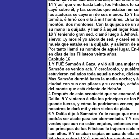
14 Y así que vino hasta Lehi, los Filisteos le s
cayó sobre él, y las cuerdas que estaban en s
las ataduras se cayeron de sus manos. 15 Y ha
tomóla, é hirió con ella á mil hombres. 16 En
montón, dos montones; Con la quijada de un a
su mano la quijada, y llamó á aquel lugar Rama
18 Y teniendo gran sed, clamó luego á Jehová,
siervo: ¿y moriré yo ahora de sed, y caeré en
muela que estaba en la quijada, y salieron de a
Por tanto llamó su nombre de aquel lugar, En-ha
en días de los Filisteos veinte años.
Capítulo 16
1 Y FUÉ Samsón á Gaza, y vió allí una mujer ram
Samsón es venido acá. Y cercáronlo, y pusiéron
estuvieron callados toda aquella noche, dicien
Mas Samsón durmió hasta la media noche; y á 
ciudad con sus dos pilares y su cerrojo, echós
del monte que está delante de Hebrón.
4 Después de esto aconteció que se enamoró de
Dalila. 5 Y vinieron á ella los príncipes de los
grande fuerza, y cómo lo podríamos vencer, p
nosotros te dará mil y cien siclos de plata.
6 Y Dalila dijo á Samsón: Yo te ruego que me 
podrás ser atado para ser atormentado. 7 Y r
verdes que aun no estén enjutos, entonces me 
los príncipes de los Filisteos le trajeron siet
con ellos. 9 Y estaban espías en casa de ella 
Filisteos sobre ti! Y él rompió los mimbres, 