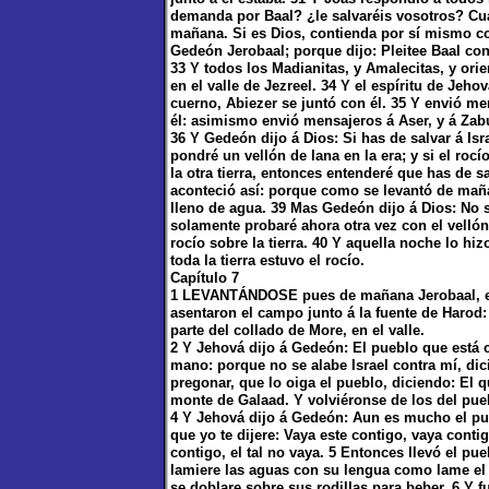
demanda por Baal? ¿le salvaréis vosotros? Cu
mañana. Si es Dios, contienda por sí mismo con
Gedeón Jerobaal; porque dijo: Pleitee Baal cont
33 Y todos los Madianitas, y Amalecitas, y ori
en el valle de Jezreel. 34 Y el espíritu de Jeh
cuerno, Abiezer se juntó con él. 35 Y envió m
él: asimismo envió mensajeros á Aser, y á Zabul
36 Y Gedeón dijo á Dios: Si has de salvar á I
pondré un vellón de lana en la era; y si el roc
la otra tierra, entonces entenderé que has de 
aconteció así: porque como se levantó de maña
lleno de agua. 39 Mas Gedeón dijo á Dios: No se
solamente probaré ahora otra vez con el vellón
rocío sobre la tierra. 40 Y aquella noche lo hiz
toda la tierra estuvo el rocío.
Capítulo 7
1 LEVANTÁNDOSE pues de mañana Jerobaal, el 
asentaron el campo junto á la fuente de Harod: 
parte del collado de More, en el valle.
2 Y Jehová dijo á Gedeón: El pueblo que está 
mano: porque no se alabe Israel contra mí, di
pregonar, que lo oiga el pueblo, diciendo: El
monte de Galaad. Y volviéronse de los del pueb
4 Y Jehová dijo á Gedeón: Aun es mucho el puebl
que yo te dijere: Vaya este contigo, vaya conti
contigo, el tal no vaya. 5 Entonces llevó el p
lamiere las aguas con su lengua como lame el
se doblare sobre sus rodillas para beber. 6 Y 