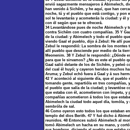
envió sagazmente mensajeros á Abimelech, di
han venido á Sichêm, y he aquí, que han cercad
noche, tú y el pueblo que está contigo, y pon 
sol te levantarás y acometerás la ciudad: y él y
con él según que se te ofrecerá.
34 Levantándose pues de noche Abimelech y t
contra Sichêm con cuatro compañías. 35 Y Gaal 
de la ciudad: y Abimelech y todo el pueblo que
viendo Gaal el pueblo, dijo á Zebul: He allí p
Zebul le respondió: La sombra de los montes t
allí pueblo que desciende por medio de la tie
Meonenim. 38 Y Zebul le respondió: ¿Dónde es
para que le sirvamos? ¿No es este el pueblo qu
Gaal salió delante de los de Sichêm, y peleó 
del cual él huyó; y cayeron heridos muchos has
Aruma; y Zebul echó fuera á Gaal y á sus her
42 Y aconteció al siguiente día, que el pueblo 
tomando gente, repartióla en tres compañías,
el pueblo que salía de la ciudad; y levantóse c
que estaba con él, acometieron con ímpetu, y pa
compañías acometieron á todos los que estaban
Abimelech la ciudad todo aquel día, tomóla, y 
sembróla de sal.
46 Como oyeron esto todos los que estaban en l
templo del dios Berith. 47 Y fué dicho á Abim
reunidos. 48 Entonces subió Abimelech al mont
tomó Abimelech un hacha en su mano, y cortó 
sus hombros, diciendo al pueblo que estaba c