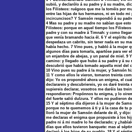
subió, y declarólo á su padre y á su madre, di
los Filisteos: ruégoos que me la toméis por mu
entre las hijas de tus hermanos, ni en todo mi
incircuncisos? Y Samsón respondió á su padre
4 Mas su padre y su madre no sabían que esto 
Filisteos: porque en aquel tiempo los Filiste
padre y con su madre á Timnah: y como llegaro
que venía bramando hacia él. 6 Y el espíritu 
despedaza un cabrito, sin tener nada en su ma
había hecho. 7 Vino pues, y habló á la mujer
algunos días para tomarla, apartóse para ver e
un enjambre de abejas, y un panal de miel. 9
camino: y llegado que hubo á su padre y á su 
descubrió que había tomado aquella miel del c
10 Vino pues su padre á la mujer, y Samsón hi
11 Y como ellos le vieron, tomaron treinta co
dijo: Yo os propondré ahora un enigma, el cual
declarareis y descubriereis, yo os daré treinta
supiereis declarar, vosotros me daréis las trei
respondieron: Propónnos tu enigma, y lo oirem
del fuerte salió dulzura. Y ellos no pudieron de
15 Y al séptimo día dijeron á la mujer de Sam
porque no te quememos á ti y á la casa de tu
lloró la mujer de Samsón delante de él, y dij
me declaras el enigma que propusiste á los hij
padre ni á mi madre lo he declarado; y ¿habíalo 
días que ellos tuvieron banquete: mas al séptim
declaró á los hijos de su pueblo. 18 Y al séptim