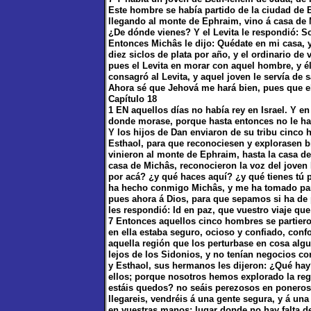
Este hombre se había partido de la ciudad de B
llegando al monte de Ephraim, vino á casa de M
¿De dónde vienes? Y el Levita le respondió: So
Entonces Michâs le dijo: Quédate en mi casa, y
diez siclos de plata por año, y el ordinario de
pues el Levita en morar con aquel hombre, y él
consagró al Levita, y aquel joven le servía de 
Ahora sé que Jehová me hará bien, pues que el
Capítulo 18
1 EN aquellos días no había rey en Israel. Y e
donde morase, porque hasta entonces no le habí
Y los hijos de Dan enviaron de su tribu cinco
Esthaol, para que reconociesen y explorasen bien
vinieron al monte de Ephraim, hasta la casa de
casa de Michâs, reconocieron la voz del joven L
por acá? ¿y qué haces aquí? ¿y qué tienes tú p
ha hecho conmigo Michâs, y me ha tomado para 
pues ahora á Dios, para que sepamos si ha de 
les respondió: Id en paz, que vuestro viaje qu
7 Entonces aquellos cinco hombres se partieron
en ella estaba seguro, ocioso y confiado, con
aquella región que los perturbase en cosa alg
lejos de los Sidonios, y no tenían negocios c
y Esthaol, sus hermanos les dijeron: ¿Qué hay
ellos; porque nosotros hemos explorado la re
estáis quedos? no seáis perezosos en poneros e
llegareis, vendréis á una gente segura, y á una
en vuestras manos; lugar donde no hay falta de