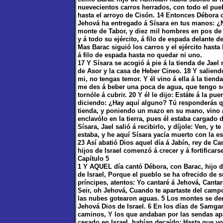
nuevecientos carros herrados, con todo el pue
hasta el arroyo de Cisón. 14 Entonces Débora d
Jehová ha entregado á Sísara en tus manos: ¿N
monte de Tabor, y diez mil hombres en pos de é
y á todo su ejército, á filo de espada delante d
Mas Barac siguió los carros y el ejército hasta
á filo de espada hasta no quedar ni uno.
17 Y Sísara se acogió á pie á la tienda de Jae
de Asor y la casa de Heber Cineo. 18 Y saliendo
mi, no tengas temor. Y él vino á ella á la tiend
me des á beber una poca de agua, que tengo sed
tornóle á cubrir. 20 Y él le dijo: Estáte á la pue
diciendo: ¿Hay aquí alguno? Tú responderás qu
tienda, y poniendo un mazo en su mano, vino á 
enclavólo en la tierra, pues él estaba cargado
Sísara, Jael salió á recibirlo, y díjole: Ven, y 
estaba, y he aquí Sísara yacía muerto con la es
23 Así abatió Dios aquel día á Jabín, rey de Ca
hijos de Israel comenzó á crecer y á fortificar
Capítulo 5
1 Y AQUEL día cantó Débora, con Barac, hijo d
de Israel, Porque el pueblo se ha ofrecido de s
príncipes, atentos: Yo cantaré á Jehová, Canta
Seir, oh Jehová, Cuando te apartaste del campo
las nubes gotearon aguas. 5 Los montes se derr
Jehová Dios de Israel. 6 En los días de Samgar
caminos, Y los que andaban por las sendas ap
cesado en Israel, habían decaído; Hasta que yo