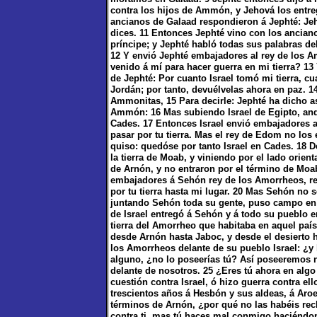
contra los hijos de Ammón, y Jehová los entre
ancianos de Galaad respondieron á Jephté: Jeh
dices. 11 Entonces Jephté vino con los anciano
príncipe; y Jephté habló todas sus palabras d
12 Y envió Jephté embajadores al rey de los 
venido á mí para hacer guerra en mi tierra? 1
de Jephté: Por cuanto Israel tomó mi tierra, c
Jordán; por tanto, devuélvelas ahora en paz. 1
Ammonitas, 15 Para decirle: Jephté ha dicho así
Ammón: 16 Mas subiendo Israel de Egipto, andu
Cades. 17 Entonces Israel envió embajadores a
pasar por tu tierra. Mas el rey de Edom no los
quiso: quedóse por tanto Israel en Cades. 18 D
la tierra de Moab, y viniendo por el lado orien
de Arnón, y no entraron por el término de Moa
embajadores á Sehón rey de los Amorrheos, re
por tu tierra hasta mi lugar. 20 Mas Sehón no s
juntando Sehón toda su gente, puso campo en J
de Israel entregó á Sehón y á todo su pueblo en
tierra del Amorrheo que habitaba en aquel paí
desde Arnón hasta Jaboc, y desde el desierto h
los Amorrheos delante de su pueblo Israel: ¿y
alguno, ¿no lo poseerías tú? Así poseeremos 
delante de nosotros. 25 ¿Eres tú ahora en alg
cuestión contra Israel, ó hizo guerra contra e
trescientos años á Hesbón y sus aldeas, á Aroe
términos de Arnón, ¿por qué no las habéis re
contra ti, mas tú haces mal conmigo haciéndom