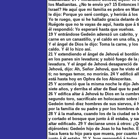
los Madianitas. ¿No te envío yo? 15 Entonces 
Israel? He aquí que mi familia es pobre en Man
le dijo: Porque yo seré contigo, y herirás á l
Yo te ruego, que si he hallado gracia delante 
Ruégote que no te vayas de aquí, hasta que á ti
él respondió: Yo esperaré hasta que vuelvas.
19 Y entrándose Gedeón aderezó un cabrito, y 
carne en un canastillo, y el caldo en una olla
Y el ángel de Dios le dijo: Toma la carne, y los
caldo. Y él lo hizo así.
21 Y extendiendo el ángel de Jehová el bordón 
en los panes sin levadura; y subió fuego de la
levadura. Y el ángel de Jehová desapareció de 
Jehová, dijo: Ah, Señor Jehová, que he visto el
ti; no tengas temor, no morirás. 24 Y edificó a
está hasta hoy en Ophra de los Abiezeritas.
25 Y aconteció que la misma noche le dijo Jeho
siete años, y derriba el altar de Baal que tu pa
26 Y edifica altar á Jehová tu Dios en la cumb
segundo toro, sacrifícalo en holocausto sobre
Gedeón tomó diez hombres de sus siervos, é h
por la familia de su padre y por los hombres d
28 Y á la mañana, cuando los de la ciudad se le
y cortado el bosque que junto á él estaba, y s
altar edificado. 29 Y decíanse unos á otros: 
dijéronles: Gedeón hijo de Joas lo ha hecho. 
Saca fuera tu hijo para que muera, por cuanto 
junto á él estaba. 31 Y Joas respondió á todos