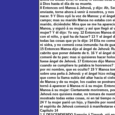
á Dios hasta el día de su muerte.
8 Entonces oró Manoa á Jehová, y dijo: Ah, Se
enviaste, torne ahora á venir á nosotros, y n
nacer. 9 Y Dios oyó la voz de Manoa: y el ángel
campo; mas su marido Manoa no estaba con ella
marido, diciéndole: Mira que se me ha aparecid
Manoa, y siguió á su mujer; y así que llegó al 
mujer? Y él dijo: Yo soy. 12 Entonces Manoa d
con el niño, y qué ha de hacer? 13 Y el ángel
todas las cosas que yo le dije: 14 Ella no com
ni sidra, y no comerá cosa inmunda: ha de gua
15 Entonces Manoa dijo al ángel de Jehová: R
cabrito que poner delante de ti. 16 Y el ánge
comeré de tu pan: mas si quisieres hacer holo
fuese ángel de Jehová. 17 Entonces dijo Mano
cuando se cumpliere tu palabra te honremos? 
por mi nombre, que es oculto? 19 Y Manoa tomó
sobre una peña á Jehová: y el ángel hizo mila
que como la llama subía del altar hacia el cielo
de Manoa y de su mujer, los cuales se postraro
tornó á aparecer á Manoa ni á su mujer. Enton
Manoa á su mujer: Ciertamente moriremos, por
Jehová nos quisiera matar, no tomara de nuest
mostrado todas estas cosas, ni en tal tiempo 
24 Y la mujer parió un hijo, y llamóle por nom
el espíritu de Jehová comenzó á manifestarse 
Capítulo 14
1 Y DESCENDIENDO Samsón á Timnah, vió en Ti