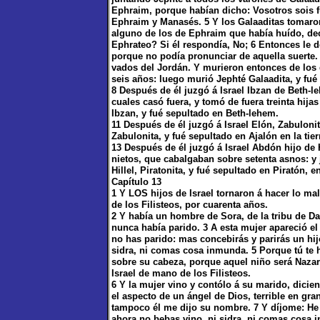
Ephraim, porque habían dicho: Vosotros sois f
Ephraim y Manasés. 5 Y los Galaaditas tomaro
alguno de los de Ephraim que había huído, dec
Ephrateo? Si él respondía, No; 6 Entonces le de
porque no podía pronunciar de aquella suerte.
vados del Jordán. Y murieron entonces de los 
seis años: luego murió Jephté Galaadita, y fué
8 Después de él juzgó á Israel Ibzan de Beth-leh
cuales casó fuera, y tomó de fuera treinta hijas
Ibzan, y fué sepultado en Beth-lehem.
11 Después de él juzgó á Israel Elón, Zabulonit
Zabulonita, y fué sepultado en Ajalón en la tie
13 Después de él juzgó á Israel Abdón hijo de Hi
nietos, que cabalgaban sobre setenta asnos: y
Hillel, Piratonita, y fué sepultado en Piratón, 
Capítulo 13
1 Y LOS hijos de Israel tornaron á hacer lo m
de los Filisteos, por cuarenta años.
2 Y había un hombre de Sora, de la tribu de Da
nunca había parido. 3 A esta mujer apareció el 
no has parido: mas concebirás y parirás un hij
sidra, ni comas cosa inmunda. 5 Porque tú te h
sobre su cabeza, porque aquel niño será Nazare
Israel de mano de los Filisteos.
6 Y la mujer vino y contólo á su marido, dici
el aspecto de un ángel de Dios, terrible en gra
tampoco él me dijo su nombre. 7 Y díjome: He a
ahora no bebas vino, ni sidra, ni comas cosa 