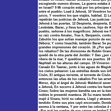
escogiendo nuevos dioses, La guerra estaba á 
en Israel? 9 Mi corazón está por los príncipes
entre el pueblo: Load á Jehová. 10 Vosotros lo
juicio, Y vosotros los que viajáis, hablad. 11 L
repetirán las justicias de Jehová, Las justicias
Jehová á las puertas. 12 Despierta, despierta, D
Levántate, Barac, y lleva tus cautivos, hijo d
pueblo, señoree á los magníficos: Jehová me h
su raíz contra Amalec, Tras ti, Benjamín, cont
Zabulón los que solían manejar punzón de escr
Débora; Y como Issachâr, también Barac Se pus
grandes impresiones del corazón. 16 ¿Por qué t
los rebaños? De las divisiones de Rubén Grand
quedó de la otra parte del Jordán: Y Dan ¿por 
ribera de la mar, Y quedóse en sus puertos. 18
Nephtalí en las alturas del campo. 19 Vinieron
Canaán En Taanac, junto á las aguas de Megid
los cielos pelearon: Las estrellas desde sus órb
Cisón, El antiguo torrente, el torrente de Cisó
entonces las uñas de los caballos Por las arre
Meroz, dijo el ángel de Jehová: Maldecid sev
a Jehová, En socorro á Jehová contra los fuert
Cineo; Sobre las mujeres bendita sea en la tien
nobles le presentó manteca. 26 Su mano tendió 
majó á Sísara, hirió su cabeza, Llagó y atrave
tendido: Entre sus pies cayó encorvado; Donde
asoma á la ventana, Y por entre las celosías á
¿Por qué las ruedas de sus carros se tardan?