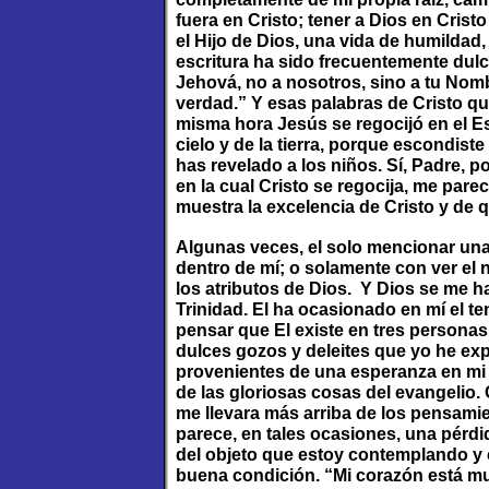
fuera en Cristo; tener a Dios en Cristo
el Hijo de Dios, una vida de humildad
escritura ha sido frecuentemente dul
Jehová, no a nosotros, sino a tu Nombr
verdad.” Y esas palabras de Cristo q
misma hora Jesús se regocijó en el Esp
cielo y de la tierra, porque escondist
has revelado a los niños. Sí, Padre, 
en la cual Cristo se regocija, me pare
muestra la excelencia de Cristo y de q
Algunas veces, el solo mencionar una
dentro de mí; o solamente con ver el 
los atributos de Dios. Y Dios se me h
Trinidad. El ha ocasionado en mí el t
pensar que El existe en tres personas:
dulces gozos y deleites que yo he ex
provenientes de una esperanza en mi p
de las gloriosas cosas del evangelio.
me llevara más arriba de los pensami
parece, en tales ocasiones, una pérdi
del objeto que estoy contemplando y 
buena condición. “Mi corazón está mu