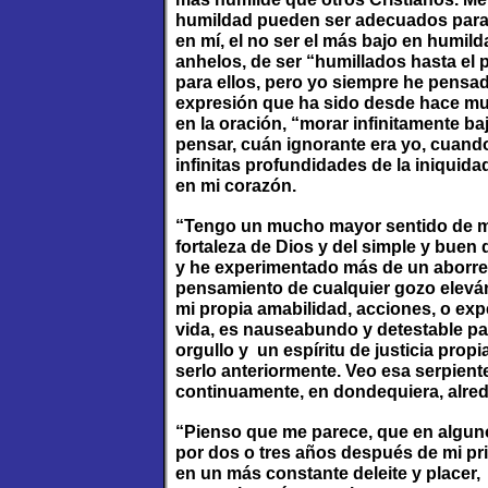
humildad pueden ser adecuados para el
en mí, el no ser el más bajo en humil
anhelos, de ser “humillados hasta el
para ellos, pero yo siempre he pensad
expresión que ha sido desde hace much
en la oración, “morar infinitamente ba
pensar, cuán ignorante era yo, cuando
infinitas profundidades de la iniquida
en mi corazón.
“Tengo un mucho mayor sentido de mi 
fortaleza de Dios y del simple y buen
y he experimentado más de un aborreci
pensamiento de cualquier gozo eleván
mi propia amabilidad, acciones, o ex
vida, es nauseabundo y detestable par
orgullo y un espíritu de justicia pro
serlo anteriormente. Veo esa serpien
continuamente, en dondequiera, alre
“Pienso que me parece, que en algun
por dos o tres años después de mi pri
en un más constante deleite y placer,