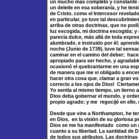
un mucho más completo y constante se
un deleite en esa soberanía, y he ten
de Cristo, como el Intercesor revelad
en particular, yo tuve tal descubrimie
arriba de otras doctrinas, que no pod
luz escogida, mi doctrina escogida; y
parecía dulce, más allá de toda expresi
alumbrado, e instruido por él; aprender
noche (Junio de 1739), tuve tal sensa
caminar en el camino del deber; hace
apropiado para ser hecho, y agradabl
ocasionó el quebrantarme en una espec
de manera que me vi obligado a encer
hacer otra cosa que, clamar a gran vo
correcto a los ojos de Dios! Ciertament
Yo sentía al mismo tiempo, un tierno
Dios deba gobernar el mundo, y orde
propio agrado; y me regocijé en ello,
Desde que vine a Northampton, he te
en Dios, en la visión de su gloriosa p
Dios se me ha manifestado como un g
cuanto a su libertad. La santidad de
de todos sus atributos. Las doctrinas