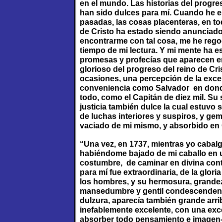
en el mundo. Las historias del progre
han sido dulces para mí. Cuando he e
pasadas, las cosas placenteras, en tod
de Cristo ha estado siendo anunciado
encontrarme con tal cosa, me he rego
tiempo de mi lectura. Y mi mente ha e
promesas y profecías que aparecen en 
glorioso del progreso del reino de Cri
ocasiones, una percepción de la excel
conveniencia como Salvador en donde
todo, como el Capitán de diez mil. Su
justicia también dulce la cual estuvo
de luchas interiores y suspiros, y ge
vaciado de mi mismo, y absorbido en 
“Una vez, en 1737, mientras yo cabalg
habiéndome bajado de mi caballo en u
costumbre, de caminar en divina cont
para mí fue extraordinaria, de la glor
los hombres, y su hermosura, grandeza
mansedumbre y gentil condescendencia
dulzura, aparecía también grande arri
inefablemente excelente, con una ex
absorber todo pensamiento e imagen-