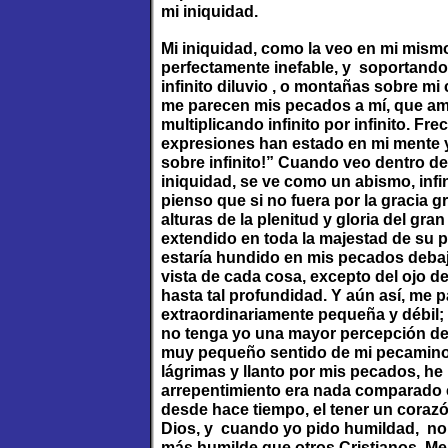
mi iniquidad.
Mi iniquidad, como la veo en mi mis
perfectamente inefable, y soportand
infinito diluvio , o montañas sobre 
me parecen mis pecados a mí, que amon
multiplicando infinito por infinito. F
expresiones han estado en mi mente y en
sobre infinito!” Cuando veo dentro d
iniquidad, se ve como un abismo, infi
pienso que si no fuera por la gracia gr
alturas de la plenitud y gloria del gra
extendido en toda la majestad de su po
estaría hundido en mis pecados debaj
vista de cada cosa, excepto del ojo d
hasta tal profundidad. Y aún así, me
extraordinariamente pequeña y débil;
no tenga yo una mayor percepción de
muy pequeño sentido de mi pecamino
lágrimas y llanto por mis pecados, h
arrepentimiento era nada comparado
desde hace tiempo, el tener un coraz
Dios, y cuando yo pido humildad, no
más humilde que otros Cristianos. Me