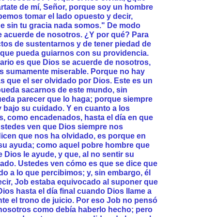
ártate de mí, Señor, porque soy un hombre
bemos tomar el lado opuesto y decir,
ue sin tu gracia nada somos." De modo
e acuerde de nosotros. ¿Y por qué? Para
tos de sustentarnos y de tener piedad de
ra que pueda guiarnos con su providencia.
rio es que Dios se acuerde de nosotros,
 es sumamente miserable. Porque no hay
 que el ser olvidado por Dios. Este es un
ueda sacarnos de este mundo, sin
ueda parecer que lo haga; porque siempre
 bajo su cuidado. Y en cuanto a los
, como encadenados, hasta el día en que
 ustedes ven que Dios siempre nos
dicen que nos ha olvidado, es porque en
su ayuda; como aquel pobre hombre que
Dios le ayude, y que, al no sentir su
dado. Ustedes ven cómo es que se dice que
do a lo que percibimos; y, sin embargo, él
cir, Job estaba equivocado al suponer que
ios hasta el día final cuando Dios llame a
nte el trono de juicio. Por eso Job no pensó
 nosotros como debía haberlo hecho; pero