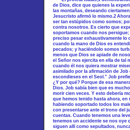
de Dios, dice que quienes la exper
las montañas, deseando ciertament
Jesucristo afirmó lo mismo.2 Aho
ser tan estúpidos como somos; po
contra nosotros. Es cierto que ex
soportamos cuando nos persigue; pe
preciso pesar exhaustivamente lo q
cuando la mano de Dios es entend
pecados; y haciéndolo somos tur
menos que Dios se apiade de noso
el Señor nos ejercita en ella de t
cuando él nos quiera mostrar miser
asimilado por la afirmación de Jo
escondieses en el Seol." Job prefier
¿Y por qué? Porque de esa manera
Dios. Job sabía bien que es mucho 
morir cien veces. Y esto debería 
que hemos tenido hasta ahora, en 
habiendo soportado todos los mal
con presentarse ante el trono del j
cuentas. Cuando tenemos una lev
tenemos un accidente se nos oye 
siguen allí como sepultados, nunca