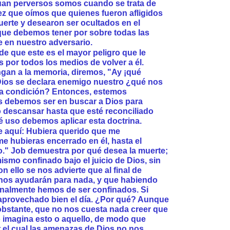
an perversos somos cuando se trata de
vez que oímos que quienes fueron afligidos
erte y desearon ser ocultados en el
que debemos tener por sobre todas las
e en nuestro adversario.
 que este es el mayor peligro que le
 por todos los medios de volver a él.
an a la memoria, diremos, "Ay ¡qué
 Dios se declara enemigo nuestro ¿qué nos
ra condición? Entonces, estemos
s debemos ser en buscar a Dios para
o descansar hasta que esté reconciliado
é uso debemos aplicar esta doctrina.
e aquí: Hubiera querido que me
me hubieras encerrado en él, hasta el
." Job demuestra por qué desea la muerte;
ismo confinado bajo el juicio de Dios, sin
 ello se nos advierte que al final de
 nos ayudarán para nada, y que habiendo
finalmente hemos de ser confinados. Si
aprovechado bien el día. ¿Por qué? Aunque
obstante, que no nos cuesta nada creer que
imagina esto o aquello, de modo que
r el cual las amenazas de Dios no nos