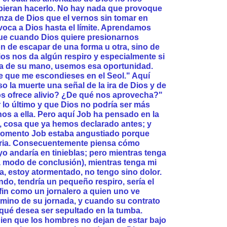
bieran hacerlo. No hay nada que provoque
za de Dios que el vernos sin tomar en
ovoca a Dios hasta el límite. Aprendamos
 que cuando Dios quiere presionarnos
n de escapar de una forma u otra, sino de
Dios nos da algún respiro y especialmente si
ia de su mano, usemos esa oportunidad.
e que me escondieses en el Seol." Aquí
o la muerte una señal de la ira de Dios y de
s ofrece alivio? ¿De qué nos aprovecha?"
 lo último y que Dios no podría ser más
os a ella. Pero aquí Job ha pensado en la
o, cosa que ya hemos declarado antes; y
momento Job estaba angustiado porque
seria. Consecuentemente piensa cómo
"yo andaría en tinieblas; pero mientras tenga
a modo de conclusión), mientras tenga mi
a, estoy atormentado, no tengo sino dolor.
do, tendría un pequeño respiro, sería el
u fin como un jornalero a quien uno ve
rmino de su jornada, y cuando su contrato
qué desea ser sepultado en la tumba.
en que los hombres no dejan de estar bajo