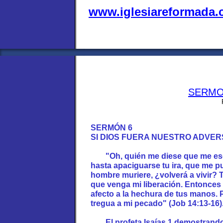
www.iglesiareformada
SERMO
SERMÓN 6
SI DIOS FUERA NUESTRO ADVER
"Oh, quién me diese que me es
hasta apaciguarse tu ira, que me pu
hombre muriere, ¿volverá a vivir? 
que venga mi liberación. Entonces 
afecto a la hechura de tus manos.
tregua a mi pecado" (Job 14:13-16)
El profeta Isaías,1 demostrando 