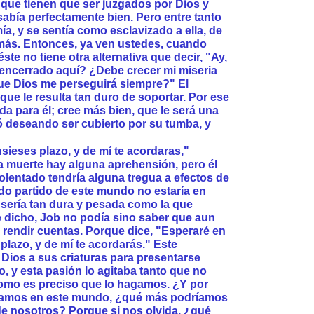
que tienen que ser juzgados por Dios y
sabía perfectamente bien. Pero entre tanto
ía, y se sentía como esclavizado a ella, de
más. Entonces, ya ven ustedes, cuando
te no tiene otra alternativa que decir, "Ay,
encerrado aquí? ¿Debe crecer mi miseria
ue Dios me perseguirá siempre?" El
que le resulta tan duro de soportar. Por ese
da para él; cree más bien, que le será una
 deseando ser cubierto por su tumba, y
ieses plazo, y de mí te acordaras,"
 muerte hay alguna aprehensión, pero él
iolentado tendría alguna tregua a efectos de
do partido de este mundo no estaría en
 sería tan dura y pesada como la que
 dicho, Job no podía sino saber que aun
rendir cuentas. Porque dice, "Esperaré en
plazo, y de mí te acordarás." Este
 Dios a sus criaturas para presentarse
o, y esta pasión lo agitaba tanto que no
omo es preciso que lo hagamos. ¿Y por
stamos en este mundo, ¿qué más podríamos
de nosotros? Porque si nos olvida, ¿qué