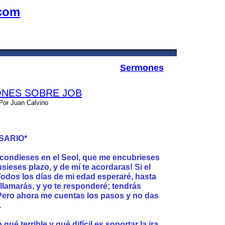
.com
Sermones
NES SOBRE JOB
Por Juan Calvino
SARIO*
condieses en el Seol, que me encubrieses
sieses plazo, y de mí te acordaras! Si el
Todos los días de mi edad esperaré, hasta
llamarás, y yo te responderé; tendrás
 Pero ahora me cuentas los pasos y no das
.
qué terrible y qué difícil es soportar la ira