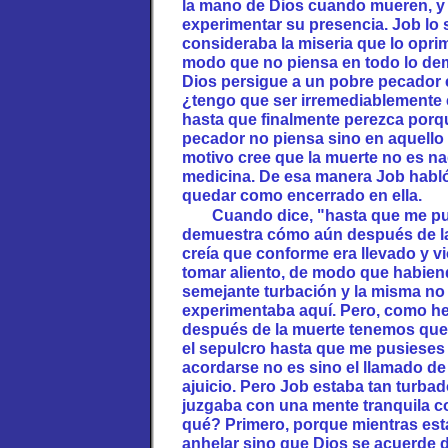
la mano de Dios cuando mueren, y 
experimentar su presencia. Job lo 
consideraba la miseria que lo oprim
modo que no piensa en todo lo de
Dios persigue a un pobre pecador és
¿tengo que ser irremediablemente 
hasta que finalmente perezca porq
pecador no piensa sino en aquello 
motivo cree que la muerte no es na
medicina. De esa manera Job habló
quedar como encerrado en ella.
Cuando dice, "hasta que me pus
demuestra cómo aún después de la
creía que conforme era llevado y v
tomar aliento, de modo que habien
semejante turbación y la misma no
experimentaba aquí. Pero, como he
después de la muerte tenemos que 
el sepulcro hasta que me pusieses 
acordarse no es sino el llamado de
ajuicio. Pero Job estaba tan turbad
juzgaba con una mente tranquila c
qué? Primero, porque mientras e
anhelar sino que Dios se acuerde 