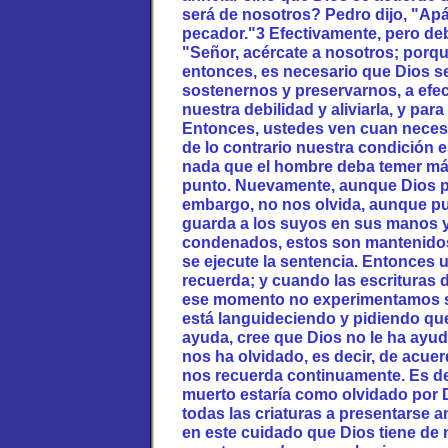
será de nosotros? Pedro dijo, "Ap
pecador."3 Efectivamente, pero de
"Señor, acércate a nosotros; porq
entonces, es necesario que Dios s
sostenernos y preservarnos, a efec
nuestra debilidad y aliviarla, y pa
Entonces, ustedes ven cuan necesa
de lo contrario nuestra condición
nada que el hombre deba temer más
punto. Nuevamente, aunque Dios p
embargo, no nos olvida, aunque p
guarda a los suyos en sus manos y
condenados, estos son mantenidos
se ejecute la sentencia. Entonces
recuerda; y cuando las escrituras 
ese momento no experimentamos 
está languideciendo y pidiendo que 
ayuda, cree que Dios no le ha ayu
nos ha olvidado, es decir, de acuer
nos recuerda continuamente. Es de
muerto estaría como olvidado por D
todas las criaturas a presentarse a
en este cuidado que Dios tiene de