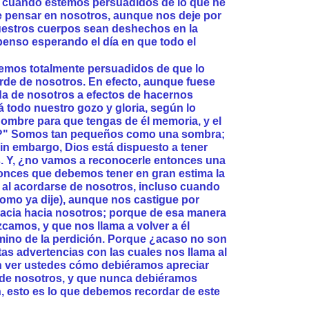
 cuando estemos persuadidos de lo que he
de pensar en nosotros, aunque nos deje por
uestros cuerpos sean deshechos en la
spenso esperando el día en que todo el
emos totalmente persuadidos de que lo
rde de nosotros. En efecto, aunque fuese
da de nosotros a efectos de hacernos
tá todo nuestro gozo y gloria, según lo
hombre para que tengas de él memoria, y el
tes?" Somos tan pequeños como una sombra;
n embargo, Dios está dispuesto a tener
s. Y, ¿no vamos a reconocerle entonces una
nces que debemos tener en gran estima la
 al acordarse de nosotros, incluso cuando
omo ya dije), aunque nos castigue por
racia hacia nosotros; porque de esa manera
camos, y que nos llama a volver a él
ino de la perdición. Porque ¿acaso no son
as advertencias con las cuales nos llama al
 ver ustedes cómo debiéramos apreciar
e de nosotros, y que nunca debiéramos
, esto es lo que debemos recordar de este