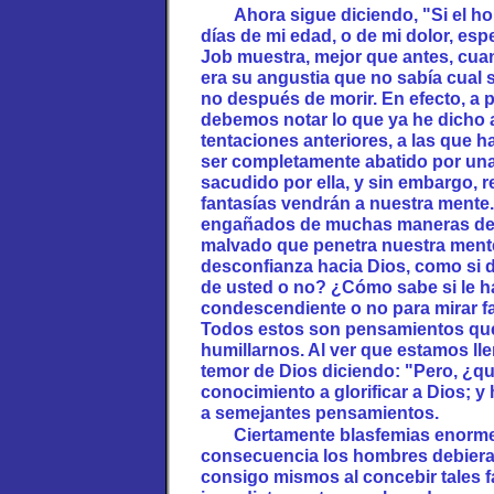
Ahora sigue diciendo, "Si el ho
días de mi edad, o de mi dolor, esp
Job muestra, mejor que antes, cuan
era su angustia que no sabía cual se
no después de morir. En efecto, a p
debemos notar lo que ya he dicho a
tentaciones anteriores, a las que h
ser completamente abatido por una 
sacudido por ella, y sin embargo, r
fantasías vendrán a nuestra ment
engañados de muchas maneras de 
malvado que penetra nuestra ment
desconfianza hacia Dios, como si 
de usted o no? ¿Cómo sabe si le 
condescendiente o no para mirar 
Todos estos son pensamientos que 
humillarnos. Al ver que estamos ll
temor de Dios diciendo: "Pero, ¿qu
conocimiento a glorificar a Dios; y 
a semejantes pensamientos.
Ciertamente blasfemias enorme
consecuencia los hombres debiera
consigo mismos al concebir tales f