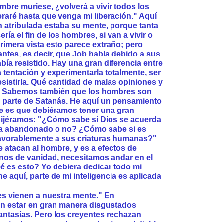
mbre muriese, ¿volverá a vivir todos los
eraré hasta que venga mi liberación." Aquí
 atribulada estaba su mente, porque tanta
ría el fin de los hombres, si van a vivir o
rimera vista esto parece extraño; pero
ntes, es decir, que Job habla debido a sus
abía resistido. Hay una gran diferencia entre
tentación y experimentarla totalmente, ser
esistirla. Qué cantidad de malas opiniones y
e. Sabemos también que los hombres son
parte de Satanás. He aquí un pensamiento
e es que debiéramos tener una gran
dijéramos: "¿Cómo sabe si Dios se acuerda
ha abandonado o no? ¿Cómo sabe si es
favorablemente a sus criaturas humanas?"
atacan al hombre, y es a efectos de
enos de vanidad, necesitamos andar en el
é es esto? Yo debiera dedicar todo mi
he aquí, parte de mi inteligencia es aplicada
s vienen a nuestra mente." En
n estar en gran manera disgustados
antasías. Pero los creyentes rechazan