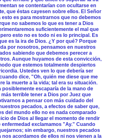
imentan se contentarían con ocultarse en
e, que éstas cayesen sobre ellos. El Señor
ra esto es para mostrarnos que no debemos
rque no sabemos lo que es tener a Dios
perimentaremos suficientemente el mal que
ro esto no es todo ni es lo principal. Es
ue es la ira de Dios. ¿Y por qué? Porque
ida por nosotros, pensamos en nuestros
bados sabiendo que debemos perecer a
tros. Aunque huyamos de esta convicción,
al modo que estemos totalmente despiertos
icordia. Ustedes ven lo que debería ser
b cuando dice, "Oh, quién me diese que me
e la muerte a la vida; tal era su situación.
 posiblemente escaparía de la mano de
más terrible tener a Dios por Juez que
motivarnos a pensar con más cuidado del
nuestros pecados, a efectos de saber que,
es del mundo ello no es nada comparado
uicio de Dios al llegar el momento de rendir
e enfermedad exclamamos "Ay." Cuando
quejarnos; sin embargo, nuestros pecados
 nos acordamos de ellos ni nos vienen a la