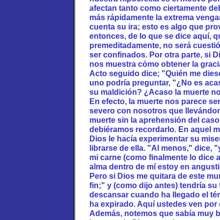
afectan tanto como ciertamente de
más rápidamente la extrema vengan
cuenta su ira; esto es algo que pr
entonces, de lo que se dice aquí,
premeditadamente, no será cuestió
ser confinados. Por otra parte, si 
nos muestra cómo obtener la grac
Acto seguido dice; "Quién me dies
uno podría preguntar, "¿No es acas
su maldición? ¿Acaso la muerte no
En efecto, la muerte nos parece ser
severo con nosotros que llevándon
muerte sin la aprehensión del cas
debiéramos recordarlo. En aquel 
Dios le hacía experimentar su mi
librarse de ella. "Al menos," dice, 
mi carne (como finalmente lo dice 
alma dentro de mí estoy en angusti
Pero si Dios me quitara de este mun
fin;" y (como dijo antes) tendría s
descansar cuando ha llegado el té
ha expirado. Aquí ustedes ven por 
Además, notemos que sabía muy bi