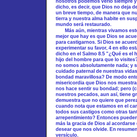
nosotros podemos verlo siempre y
dicho, es decir, que Dios no deja 
un breve tiempo, de manera que n
tierra y nuestra alma habite en su
mundo será restaurado.
Más aún, mientras vivamos est
mejor que hay es que Dios se acue
para castigarnos. Si Dios se acuer
experimentar su favor, 4 en ello es
dicho en el Salmo 8.5 "¿Qué es el 
hijo del hombre para que lo visi
no somos absolutamente nada; y si
cuidado paternal de nuestras vida
bondad maravillosa? De modo ento
misericordia que Dios nos muestra
nos hace sentir su bondad; pero (c
nuestros pecados, aun así, tiene g
demuestra que no quiere que perez
cuando nota que estamos en el cam
todos sus castigos como otras tant
arrepentimiento? Entonces pueden
más la gracia de Dios al acordars
desear que nos olvide. En resumen
versículo.