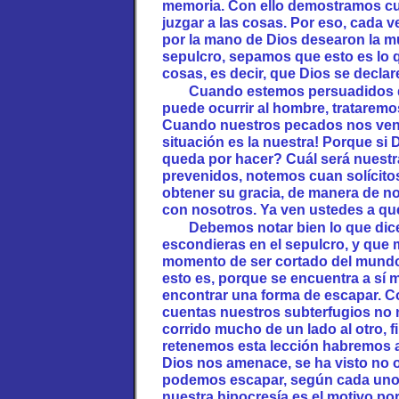
memoria. Con ello demostramos cu
juzgar a las cosas. Por eso, cada 
por la mano de Dios desearon la mu
sepulcro, sepamos que esto es lo 
cosas, es decir, que Dios se declar
Cuando estemos persuadidos de
puede ocurrir al hombre, trataremos
Cuando nuestros pecados nos veng
situación es la nuestra! Porque si
queda por hacer? Cuál será nuest
prevenidos, notemos cuan solícito
obtener su gracia, de manera de n
con nosotros. Ya ven ustedes a qu
Debemos notar bien lo que dic
escondieras en el sepulcro, y que 
momento de ser cortado del mundo
esto es, porque se encuentra a sí m
encontrar una forma de escapar. Con
cuentas nuestros subterfugios no
corrido mucho de un lado al otro, 
retenemos esta lección habremos 
Dios nos amenace, se ha visto no 
podemos escapar, según cada uno 
nuestra hipocresía es el motivo po