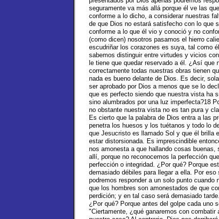
presentados por Dios apenas podremos respond
seguramente va más allá porque él ve las qu
conforme a lo dicho, a considerar nuestras f
de que Dios no estará satisfecho con lo que 
conforme a lo que él vio y conoció y no conf
(como dicen) nosotros pasamos el hierro calie
escudriñar los corazones es suya, tal como él
sabemos distinguir entre virtudes y vicios co
le tiene que quedar reservado a él. ¿Así que
correctamente todas nuestras obras tienen qu
nada es bueno delante de Dios. Es decir, so
ser aprobado por Dios a menos que se lo dec
que es perfecto siendo que nuestra vista ha 
sino alumbrados por una luz imperfecta?18 Po
no obstante nuestra vista no es tan pura y cl
Es cierto que la palabra de Dios entra a las
penetra los huesos y los tuétanos y todo lo 
que Jesucristo es llamado Sol y que él brilla 
estar distorsionada. Es imprescindible enton
nos amonesta a que hallando cosas buenas, si
allí, porque no reconocemos la perfección q
perfección o integridad. ¿Por qué? Porque es
demasiado débiles para llegar a ella. Por es
podremos responder a un solo punto cuando n
que los hombres son amonestados de que com
perdición; y en tal caso será demasiado tard
¿Por qué? Porque antes del golpe cada uno s
"Ciertamente, ¿qué ganaremos con combatir