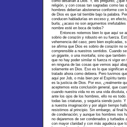
como desafían a Dios. Y, les pregunto, ¿qué 
religión, y con cosas tan sagradas como las q
hombres deberían abstenerse conforme con lo 
de Dios es que tal tiemble bajo la palabra. P
conducen habladurías en exceso y, en efecto
burla; ¿acaso no son argumentos irrefutable
nombre esté en boca de todos?
Entonces notemos bien lo que aquí se añ
sobrio de corazón y robusto en su fuerza. Est
vehemencia del caso; pero bien explicadas, 
se afirma que Dios es sobrio de corazón no s
comprensible a nuestros sentidos. Cuando se 
un gigante, o una montaña; sino que también
que no hay poder similar ni fuerza ni vigor en
en ninguna de las cosas que vemos aquí abaj
solamente en Dios. Eso es lo que significan e
tratado ahora como debiera. Pero tuvimos que
aquí por Job, o más bien por el Espíritu tant
es la justicia de Dios. Por eso, ¿realmente
aceptemos esta conclusión general, que cuan
cuando nuestra vida no es una vida disoluta
ante los ojos de los hombres, ello no es tod
todas las criaturas, y seguiría siendo justo. 
a nuestra imaginación y por algún tiempo hall
resistirnos al principio. Sin embargo, al fina
de condenación; y aunque los hombres nos ha
no dejaremos de ser condenados y turbados al
con mayor claridad y con más agudeza que 