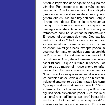
tienen la impresión de vengarse de alguna man
vérselas. Para nosotros es tanto más necesari
perspectiva,2 a efectos de que, al ser aflig
y reconocer lo que él es: es decir, justo y si
general que en Dios sólo hay equidad. Porque
el argumento de que Dios es justo hizo una a
castiga a los hombres conforme a lo que se m
una regla equitativa. A veces Dios guarda y 
tratándolos con una severidad mucho mayor qu
Entonces, si queremos decir que Dios castig
sería el resultado? Todo aquel que intente ap
escasa sabiduría. Es entonces un vicio, cuand
diciendo: "No aflige a nadie excepto por caus
este mundo, tanto en calidad como en cantida
de Dios no es adecuadamente comprendida. P
la justicia de Dios y de la forma en que deb
hacer Bildad. Es que sin mirar un pecado u o
vientre de su madre, el mundo entero tendría
aunque las aflicciones pueden parecer severa
Notemos entonces que estas son dos maneras 
los hombres de acuerdo a lo que se merecen." 
independientemente de cómo trata a los homb
él, porque nada remediaremos con ello." Si v
lo hemos discutido antes) es porque Dios quie
algunos sean prevenidos por él, y es eso lo
castigará a los adúlteros, castigará la crueld
similares. Efectivamente, su castigo vendrá 
lugares que han andado en pecado. Dios pone