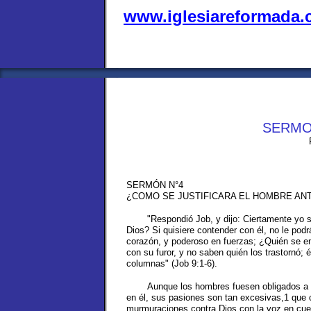
www.iglesiareformada
SERMO
SERMÓN N°4
¿COMO SE JUSTIFICARA EL HOMBRE ANT
"Respondió Job, y dijo: Ciertamente yo 
Dios? Si quisiere contender con él, no le pod
corazón, y poderoso en fuerzas; ¿Quién se end
con su furor, y no saben quién los trastornó; 
columnas" (Job 9:1-6).
Aunque los hombres fuesen obligados a 
en él, sus pasiones son tan excesivas,1 que 
murmuraciones contra Dios con la voz en cuel