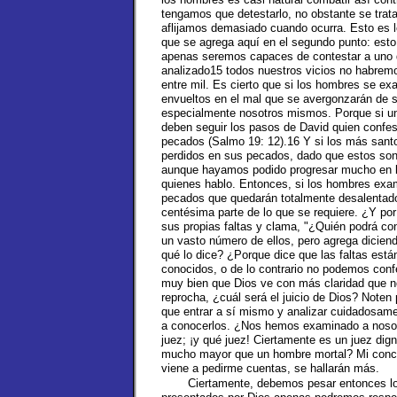
tengamos que detestarlo, no obstante se trat
aflijamos demasiado cuando ocurra. Esto es 
que se agrega aquí en el segundo punto: esto 
apenas seremos capaces de contestar a uno 
analizado15 todos nuestros vicios no habremos
entre mil. Es cierto que si los hombres se ex
envueltos en el mal que se avergonzarán de 
especialmente nosotros mismos. Porque si un
deben seguir los pasos de David quien confes
pecados (Salmo 19: 12).16 Y si los más sant
perdidos en sus pecados, dado que estos son 
aunque hayamos podido progresar mucho en la
quienes hablo. Entonces, si los hombres exam
pecados que quedarán totalmente desalentad
centésima parte de lo que se requiere. ¿Y po
sus propias faltas y clama, "¿Quién podrá c
un vasto número de ellos, pero agrega dicien
qué lo dice? ¿Porque dice que las faltas est
conocidos, o de lo contrario no podemos con
muy bien que Dios ve con más claridad que n
reprocha, ¿cuál será el juicio de Dios? Note
que entrar a sí mismo y analizar cuidadosame
a conocerlos. ¿Nos hemos examinado a nosotr
juez; ¡y qué juez! Ciertamente es un juez dig
mucho mayor que un hombre mortal? Mi conci
viene a pedirme cuentas, se hallarán más.
Ciertamente, debemos pesar entonces lo 