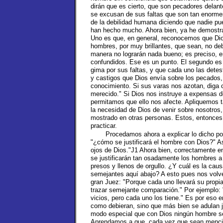
dirán que es cierto, que son pecadores delant
se excusan de sus faltas que son tan enorme
de la debilidad humana diciendo que nadie pu
han hecho mucho. Ahora bien, ya he demostra
Uno es que, en general, reconocemos que Dios
hombres, por muy brillantes, que sean, no de
manera no lograrán nada bueno; es preciso, 
confundidos. Ese es un punto. El segundo es
gima por sus faltas, y que cada uno las det
y castigos que Dios envía sobre los pecados
conocimiento. Si sus varas nos azotan, diga 
merecido." Si Dios nos instruye a expensas de
permitamos que ello nos afecte. Apliquemos ta
la necesidad de Dios de venir sobre nosotros
mostrado en otras personas. Estos, entonces
practicar.
Procedamos ahora a explicar lo dicho por
"¿cómo se justificará el hombre con Dios?" Así
ojos de Dios."J1 Ahora bien, correctamente 
se justificarán tan osadamente los hombres 
presos y llenos de orgullo. ¿Y cuál es la cau
semejantes aquí abajo? A esto pues nos volv
gran Juez: "Porque cada uno llevará su propia
trazar semejante comparación." Por ejemplo: 
vicios, pero cada uno los tiene." Es por eso
como debieran, sino que más bien se adulan j
modo especial que con Dios ningún hombre s
Aprendamos a que, cada vez que sean menci