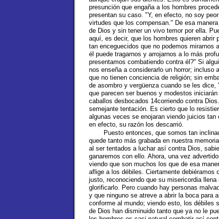
presunción que engaña a los hombres procede d
presentan su caso. "Y, en efecto, no soy peor
virtudes que los compensan." De esa manera 
de Dios y sin tener un vivo temor por ella. P
aquí, es decir, que los hombres quieren abrir
tan enceguecidos que no podemos mirarnos a 
él puede tragarnos y arrojarnos a lo más prof
presentamos combatiendo contra él?" Si algui
nos enseña a considerarlo un horror; inclus
que no tienen conciencia de religión; sin emb
de asombro y vergüenza cuando se les dice, "
que parecen ser buenos y modestos iniciarán 
caballos desbocados 14corriendo contra Dios
semejante tentación. Es cierto que lo resist
algunas veces se enojaran viendo juicios tan 
en efecto, su razón los descarrió.
Puesto entonces, que somos tan inclinad
quede tanto más grabada en nuestra memoria,
al ser tentados a luchar así contra Dios, sa
ganaremos con ello. Ahora, una vez adverti
viendo que son muchos los que de esa maner
aflige a los débiles. Ciertamente debiéramos
justo, reconociendo que su misericordia llen
glorificarlo. Pero cuando hay personas malva
y que ninguno se atreve a abrir la boca para 
conforme al mundo; viendo esto, los débiles se
de Dios han disminuido tanto que ya no le pue
los hombres es casi natural combatir así con