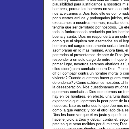
plausibilidad para justificarnos a nosotros m
hombres, porque los hombres no ven con toda 
nos acercamos a Dios todo ello es como nad
por nuestros arduos y prolongados juicios, m
excusarnos a nosotros mismos, resaltando nu
tendría que ser derrotado por nosotros. En efec
toda la fanfarroneada producida por los homb
buena y santa: Dios no responderá a un solo
como que ni siquiera son asentados en el lega
hombres mil cargos ciertamente serían tenido
asombrarán en lo más mínimo. Ahora bien, el
postrados al presentarnos delante de Dios (e
responder a un solo cargo de entre mil que él
primer lugar, nosotros seremos abatidos así
ellos dicen) para combatir contra Dios. Y es
difícil combatir contra un hombre mortal o co
viviente? Cuando queremos hacer guerra cont
defenderse? ¿Cómo saldremos nosotros al fin
la desesperación. Nos cuestionamos muchas co
queremos combatir a Dios cometemos un terri
hay en los hombres, en efecto, una furia dia
experiencia que ligaremos la peor parte de la
nosotros. Eso es entonces lo que Job nos mue
como la que vemos; y por el otro lado deja e
Dios les hace ver que él es justo y que él lo
hacerle juicio a Dios y debatir contra él, se
preciso que sean molidos por él mismo; Dios l
aunque crujan sus dientes. Esto es sumament