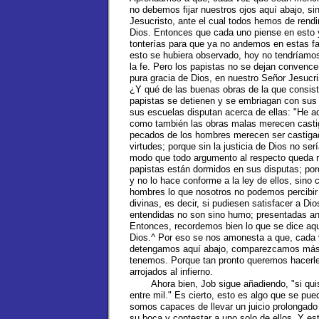
no debemos fijar nuestros ojos aquí abajo, sin
Jesucristo, ante el cual todos hemos de rend
Dios. Entonces que cada uno piense en esto 
tonterías para que ya no andemos en estas f
esto se hubiera observado, hoy no tendríamos 
la fe. Pero los papistas no se dejan convence
pura gracia de Dios, en nuestro Señor Jesucri
¿Y qué de las buenas obras de la que consist
papistas se detienen y se embriagan con sus 
sus escuelas disputan acerca de ellas: "He 
como también las obras malas merecen castig
pecados de los hombres merecen ser castiga
virtudes; porque sin la justicia de Dios no se
modo que todo argumento al respecto queda r
papistas están dormidos en sus disputas; porq
y no lo hace conforme a la ley de ellos, sino 
hombres lo que nosotros no podemos percibir a
divinas, es decir, si pudiesen satisfacer a D
entendidas no son sino humo; presentadas an
Entonces, recordemos bien lo que se dice aquí
Dios.^ Por eso se nos amonesta a que, cada
detengamos aquí abajo, comparezcamos más bi
tenemos. Porque tan pronto queremos hacerle 
arrojados al infierno.
Ahora bien, Job sigue añadiendo, "si qui
entre mil." Es cierto, esto es algo que se pue
somos capaces de llevar un juicio prolongado 
su boca y contestar a uno solo de ellos. Y es