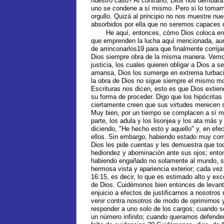
nuestro caso? Al contrario, Dios nos derribará
uno se condene a sí mismo. Pero si lo tomam
orgullo. Quizá al principio no nos muestre nue
absorbidos por ella que no seremos capaces d
He aquí, entonces, cómo Dios coloca en 
que emprenden la lucha aquí mencionada, aun
de arrinconarlos19 para que finalmente corri
Dios siempre obra de la misma manera. Vemos 
justicia, los cuales quieren obligar a Dios a s
amansa, Dios los sumerge en extrema turbaci
la obra de Dios no sigue siempre el mismo mo
Escrituras nos dicen, esto es que Dios extien
su forma de proceder. Digo que los hipócritas 
ciertamente creen que sus virtudes merecen se
Muy bien, por un tiempo se complacen a sí mi
parte, los adula y los lisonjea y los ata má
diciendo, "He hecho esto y aquello" y, en efe
ellos. Sin embargo, habiendo estado muy com
Dios les pide cuentas y les demuestra que todo
hediondez y abominación ante sus ojos; enton
habiendo engañado no solamente al mundo, si
hermosa vista y apariencia exterior; cada ve
16:15, es decir, lo que es estimado alto y ex
de Dios. Cuidémonos bien entonces de levanta
enjuicio a efectos de justificarnos a nosotros
venir contra nosotros de modo de oprimirnos
responder a uno solo de los cargos; cuando 
un número infinito; cuando queramos defende