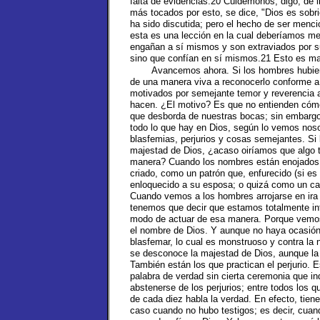
falta de evidencias.20 Cuidémonos, digo, de ll
más tocados por esto, se dice, "Dios es sobri
ha sido discutida; pero el hecho de ser men
esta es una lección en la cual deberíamos me
engañan a sí mismos y son extraviados por su
sino que confían en sí mismos.21 Esto es ma
Avancemos ahora. Si los hombres hubie
de una manera viva a reconocerlo conforme a 
motivados por semejante temor y reverencia a 
hacen. ¿El motivo? Es que no entienden cómo
que desborda de nuestras bocas; sin embargo,
todo lo que hay en Dios, según lo vemos noso
blasfemias, perjurios y cosas semejantes. Si
majestad de Dios, ¿acaso oiríamos que algo 
manera? Cuando los nombres están enojados, 
criado, como un patrón que, enfurecido (si e
enloquecido a su esposa; o quizá como un ca
Cuando vemos a los hombres arrojarse en ira 
tenemos que decir que estamos totalmente in
modo de actuar de esa manera. Porque vemos
el nombre de Dios. Y aunque no haya ocasión p
blasfemar, lo cual es monstruoso y contra la 
se desconoce la majestad de Dios, aunque la p
También están los que practican el perjurio. 
palabra de verdad sin cierta ceremonia que i
abstenerse de los perjurios; entre todos los 
de cada diez habla la verdad. En efecto, tien
caso cuando no hubo testigos; es decir, cuand