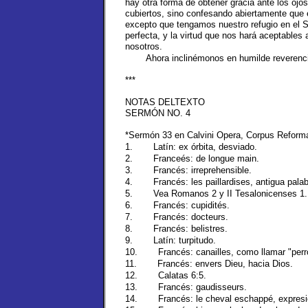
hay otra forma de obtener gracia ante los ojo
cubiertos, sino confesando abiertamente que 
excepto que tengamos nuestro refugio en el Se
perfecta, y la virtud que nos hará aceptables
nosotros.
Ahora inclinémonos en humilde reverencia
***
NOTAS DELTEXTO
SERMÓN NO. 4
*Sermón 33 en Calvini Opera, Corpus Reforma
1.
Latín: ex órbita, desviado.
2.
Franceés: de longue main.
3.
Francés: irreprehensible.
4.
Francés: les paillardises, antigua pal
5.
Vea Romanos 2 y II Tesalonicenses 1.
6.
Francés: cupidités.
7.
Francés: docteurs.
8.
Francés: belistres.
9.
Latín: turpitudo.
10.
Francés: canailles, como llamar "perro
11.
Francés: envers Dieu, hacia Dios.
12.
Calatas 6:5.
13.
Francés: gaudisseurs.
14.
Francés: le cheval eschappé, expres