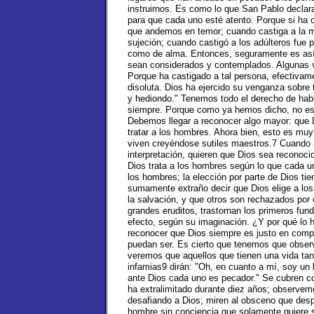
instruirnos. Es como lo que San Pablo declar
para que cada uno esté atento. Porque si ha c
que andemos en temor; cuando castiga a la m
sujeción; cuando castigó a los adúlteros fue
como de alma. Entonces, seguramente es así 
sean considerados y contemplados. Algunas ve
Porque ha castigado a tal persona, efectivam
disoluta. Dios ha ejercido su venganza sobre 
y hediondo." Tenemos todo el derecho de hab
siempre. Porque como ya hemos dicho, no es
Debemos llegar a reconocer algo mayor: que 
tratar a los hombres. Ahora bien, esto es mu
viven creyéndose sutiles maestros.7 Cuando a
interpretación, quieren que Dios sea reconoc
Dios trata a los hombres según lo que cada uno
los hombres; la elección por parte de Dios tie
sumamente extraño decir que Dios elige a los
la salvación, y que otros son rechazados por 
grandes eruditos, trastornan los primeros fund
efecto, según su imaginación. ¿Y por qué lo 
reconocer que Dios siempre es justo en comp
puedan ser. Es cierto que tenemos que observ
veremos que aquellos que tienen una vida tan
infamias9 dirán: "Oh, en cuanto a mí, soy un
ante Dios cada uno es pecador." Se cubren 
ha extralimitado durante diez años; observem
desafiando a Dios; miren al obsceno que despre
hombre sin conciencia que solamente quiere sa