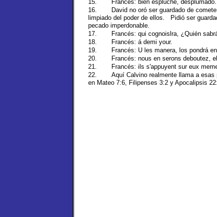
15.
Francés: bien espluche, desplumado.
16.
David no oró ser guardado de comete
limpiado del poder de ellos. Pidió ser guarda
pecado imperdonable.
17.
Francés: qui cognoislra, ¿Quién sabr
18.
Francés: á demi your.
19.
Francés: U les manera, los pondrá en
20.
Francés: nous en serons deboutez, el
21.
Francés: ils s'appuyent sur eux mem
22.
Aquí Calvino realmente llama a esas 
en Mateo 7:6, Filipenses 3:2 y Apocalipsis 22