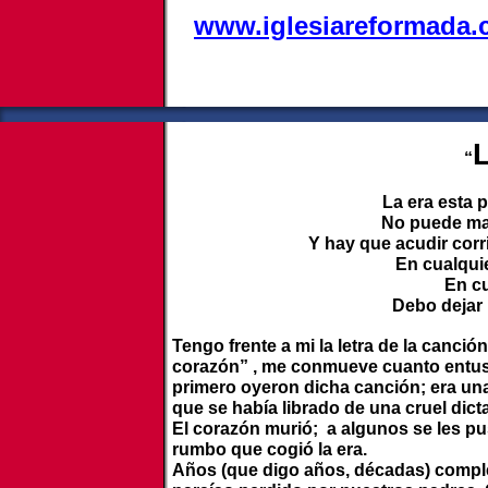
www.iglesiareformada
L
“
La era esta 
No puede ma
Y hay que acudir corr
En cualqui
En cu
Debo dejar 
Tengo frente a mi la letra de la canci
corazón” , me conmueve cuanto entusi
primero oyeron dicha canción; era una
que se había librado de una cruel dict
El corazón murió; a algunos se les pu
rumbo que cogió la era.
Años (que digo años, décadas) comple