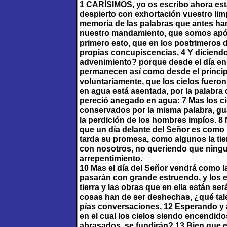
1 CARÍSIMOS, yo os escribo ahora est
despierto con exhortación vuestro lim
memoria de las palabras que antes han
nuestro mandamiento, que somos após
primero esto, que en los postrimeros
propias concupiscencias, 4 Y diciend
advenimiento? porque desde el día en
permanecen así como desde el principio
voluntariamente, que los cielos fueron 
en agua está asentada, por la palabra
pereció anegado en agua: 7 Mas los cie
conservados por la misma palabra, guar
la perdición de los hombres impíos. 8
que un día delante del Señor es como 
tarda su promesa, como algunos la tie
con nosotros, no queriendo que ningu
arrepentimiento.
10 Mas el día del Señor vendrá como la
pasarán con grande estruendo, y los 
tierra y las obras que en ella están 
cosas han de ser deshechas, ¿qué tal
pías conversaciones, 12 Esperando y a
en el cual los cielos siendo encendid
abrasados, se fundirán? 13 Bien que 