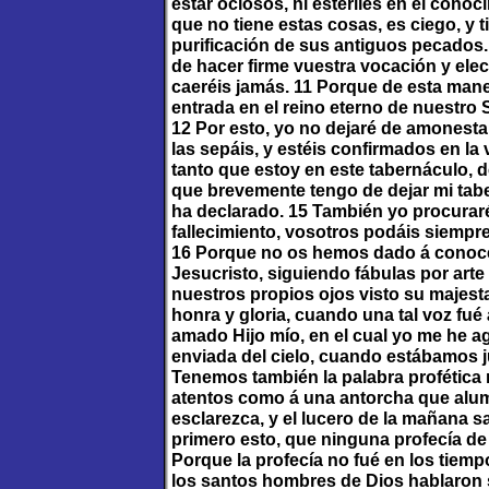
estar ociosos, ni estériles en el cono
que no tiene estas cosas, es ciego, y t
purificación de sus antiguos pecados.
de hacer firme vuestra vocación y ele
caeréis jamás. 11 Porque de esta man
entrada en el reino eterno de nuestro 
12 Por esto, yo no dejaré de amonest
las sepáis, y estéis confirmados en la
tanto que estoy en este tabernáculo, 
que brevemente tengo de dejar mi tab
ha declarado. 15 También yo procuraré
fallecimiento, vosotros podáis siempr
16 Porque no os hemos dado á conocer
Jesucristo, siguiendo fábulas por ar
nuestros propios ojos visto su majest
honra y gloria, cuando una tal voz fué 
amado Hijo mío, en el cual yo me he a
enviada del cielo, cuando estábamos j
Tenemos también la palabra profética 
atentos como á una antorcha que alum
esclarezca, y el lucero de la mañana 
primero esto, que ninguna profecía de l
Porque la profecía no fué en los tiem
los santos hombres de Dios hablaron s