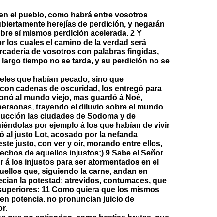
en el pueblo, como habrá entre vosotros
ubiertamente herejías de perdición, y negarán
obre sí mismos perdición acelerada. 2 Y
 los cuales el camino de la verdad será
rcadería de vosotros con palabras fingidas,
largo tiempo no se tarda, y su perdición no se
geles que habían pecado, sino que
 con cadenas de oscuridad, los entregó para
rdonó al mundo viejo, mas guardó á Noé,
 personas, trayendo el diluvio sobre el mundo
rucción las ciudades de Sodoma y de
iéndolas por ejemplo á los que habían de vivir
ró al justo Lot, acosado por la nefanda
te justo, con ver y oir, morando entre ellos,
 hechos de aquellos injustos;) 9 Sabe el Señor
var á los injustos para ser atormentados en el
quellos que, siguiendo la carne, andan en
cian la potestad; atrevidos, contumaces, que
 superiores: 11 Como quiera que los mismos
en potencia, no pronuncian juicio de
or.