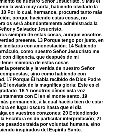
cimiento de nuestro Señor Jesucristo. 9 Mas el
iene la vista muy corta, habiendo olvidado la
 10 Por lo cual, hermanos, procurad tanto más
cción; porque haciendo estas cosas, no
era os será abundantemente administrada la
Señor y Salvador Jesucristo.
aros siempre de estas cosas, aunque vosotros
 verdad presente. 13 Porque tengo por justo, en
de incitaros con amonestación: 14 Sabiendo
ernáculo, como nuestro Señor Jesucristo me
 con diligencia, que después de mi
e tener memoria de estas cosas.
 la potencia y la venida de nuestro Señor
te compuestas; sino como habiendo con
ad. 17 Porque Él había recibido de Dios Padre
á Él enviada de la magnífica gloria: Este es el
gradado. 18 Y nosotros oímos esta voz
untamente con Él en el monte santo. 19
más permanente, á la cual hacéis bien de estar
bra en lugar oscuro hasta que el día
salga en vuestros corazones: 20 Entendiendo
a Escritura es de particular interpretación; 21
pos pasados traída por voluntad humana, sino
iendo inspirados del Espíritu Santo.