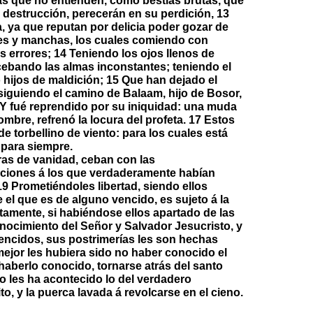
as que no entienden, como bestias brutas, que
destrucción, perecerán en su perdición, 13
a, ya que reputan por delicia poder gozar de
des y manchas, los cuales comiendo con
s errores; 14 Teniendo los ojos llenos de
 cebando las almas inconstantes; teniendo el
 hijos de maldición; 15 Que han dejado el
siguiendo el camino de Balaam, hijo de Bosor,
6 Y fué reprendido por su iniquidad: una muda
mbre, refrenó la locura del profeta. 17 Estos
e torbellino de viento: para los cuales está
 para siempre.
as de vanidad, ceban con las
uciones á los que verdaderamente habían
9 Prometiéndoles libertad, siendo ellos
el que es de alguno vencido, es sujeto á la
tamente, si habiéndose ellos apartado de las
nocimiento del Señor y Salvador Jesucristo, y
vencidos, sus postrimerías les son hechas
mejor les hubiera sido no haber conocido el
haberlo conocido, tornarse atrás del santo
 les ha acontecido lo del verdadero
to, y la puerca lavada á revolcarse en el cieno.