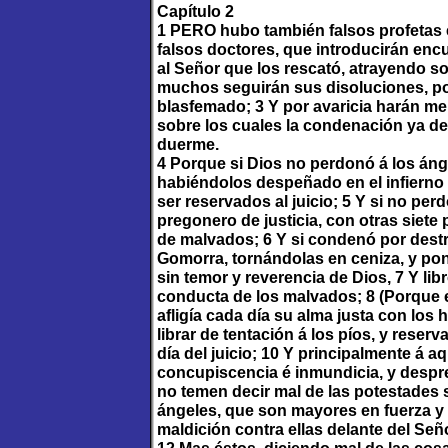
Capítulo 2
1 PERO hubo también falsos profetas 
falsos doctores, que introducirán enc
al Señor que los rescató, atrayendo s
muchos seguirán sus disoluciones, por
blasfemado; 3 Y por avaricia harán me
sobre los cuales la condenación ya de 
duerme.
4 Porque si Dios no perdonó á los án
habiéndolos despeñado en el infierno
ser reservados al juicio; 5 Y si no pe
pregonero de justicia, con otras siete
de malvados; 6 Y si condenó por dest
Gomorra, tornándolas en ceniza, y pon
sin temor y reverencia de Dios, 7 Y lib
conducta de los malvados; 8 (Porque es
afligía cada día su alma justa con los
librar de tentación á los píos, y reser
día del juicio; 10 Y principalmente á a
concupiscencia é inmundicia, y despre
no temen decir mal de las potestades
ángeles, que son mayores en fuerza y 
maldición contra ellas delante del Señ