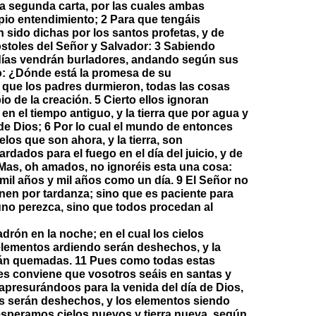
a segunda carta, por las cuales ambas
pio entendimiento; 2 Para que tengáis
 sido dichas por los santos profetas, y de
toles del Señor y Salvador: 3 Sabiendo
 días vendrán burladores, andando según sus
o: ¿Dónde está la promesa de su
 que los padres durmieron, todas las cosas
 de la creación. 5 Cierto ellos ignoran
en el tiempo antiguo, y la tierra que por agua y
 de Dios; 6 Por lo cual el mundo de entonces
los que son ahora, y la tierra, son
dados para el fuego en el día del juicio, y de
 Mas, oh amados, no ignoréis esta una cosa:
mil años y mil años como un día. 9 El Señor no
nen por tardanza; sino que es paciente para
no perezca, sino que todos procedan al
drón en la noche; en el cual los cielos
elementos ardiendo serán deshechos, y la
serán quemadas. 11 Pues como todas estas
es conviene que vosotros seáis en santas y
presurándoos para la venida del día de Dios,
os serán deshechos, y los elementos siendo
esperamos cielos nuevos y tierra nueva, según