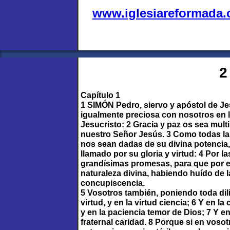
www.iglesiareformada
2
Capítulo 1
1 SIMÓN Pedro, siervo y apóstol de Je
igualmente preciosa con nosotros en l
Jesucristo: 2 Gracia y paz os sea mult
nuestro Señor Jesús. 3 Como todas las
nos sean dadas de su divina potencia,
llamado por su gloria y virtud: 4 Por 
grandísimas promesas, para que por el
naturaleza divina, habiendo huído de 
concupiscencia.
5 Vosotros también, poniendo toda dil
virtud, y en la virtud ciencia; 6 Y en l
y en la paciencia temor de Dios; 7 Y en
fraternal caridad. 8 Porque si en voso