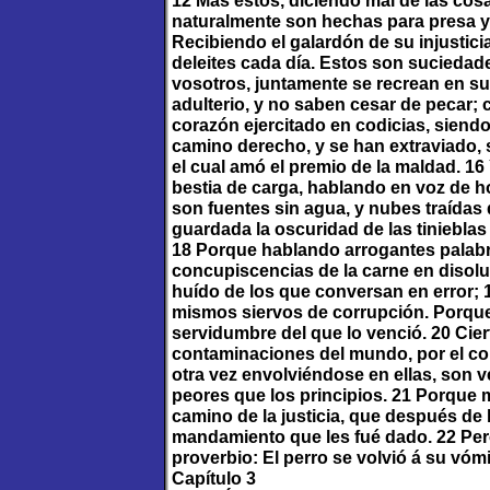
12 Mas éstos, diciendo mal de las cos
naturalmente son hechas para presa y 
Recibiendo el galardón de su injustici
deleites cada día. Estos son sucieda
vosotros, juntamente se recrean en su
adulterio, y no saben cesar de pecar;
corazón ejercitado en codicias, siendo
camino derecho, y se han extraviado, 
el cual amó el premio de la maldad. 1
bestia de carga, hablando en voz de ho
son fuentes sin agua, y nubes traídas d
guardada la oscuridad de las tinieblas
18 Porque hablando arrogantes palabr
concupiscencias de la carne en disol
huído de los que conversan en error; 1
mismos siervos de corrupción. Porque 
servidumbre del que lo venció. 20 Cier
contaminaciones del mundo, por el co
otra vez envolviéndose en ellas, son 
peores que los principios. 21 Porque 
camino de la justicia, que después de 
mandamiento que les fué dado. 22 Pero
proverbio: El perro se volvió á su vómi
Capítulo 3