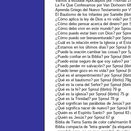
Vamos a estudiar Apocalipsis por Thomas 2
La Fe Que Confesamos por Van Dixhoorn 680
Aprenda Griego del Nuevo Testamento por V
El Bautismo de los Infantes por Sartelle (libri
¿Cómo aplica la ley de Dios a mi vida? por S
¿Cómo debo pensar acerca del dinero? por S
¿Cómo debo vivir en este mundo? por Sproul
¿Cómo puedo estar bien con Dios? por Sproul 
¿Cómo puedo ser bienaventurado? por Sproul (
¿Cuál es la relación entre la Iglesia y el Est
¿Estamos en los últimos días? por Sproul (lib
¿Puede la oración cambiar las cosas? por Spro
¿Puedo confiar en la Biblia? por Sproul (librit
¿Puedo estar seguro de que soy salvo? por Spr
¿Puedo perder mi salvación? por Sproul (libri
¿Puedo tener gozo en mi vida? por Sproul (lib
¿Qué es el arrepentimeinto? por Sproul (librit
¿Qué es el bautismo? por Sproul (librito) 79g
¿Qué es la cena del Señor? por Sproul (librito
¿Qué es la fe? por Sproul (librito) 79 gr.
¿Qué es la iglesia? por Sproul (librito) 75 gr.
¿Qué es la Trinidad? por Sproul 78 gr.
¿Qué significan las parábolas de Jesús? por S
¿Qué significa nacer de nuevo? por Sproul 8
¿Quién es el Espíritu Santo? por Sproul 83 
¿Quién es Jesús? por Sproul 67 gr.
Biblia de Tierra Santa de color cafe/marrón 84
Biblia compacta de “letra grande” (la etiquet