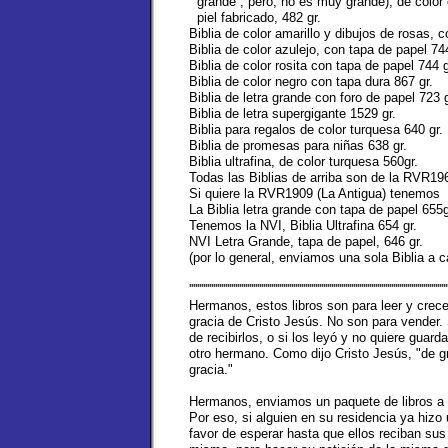
grande”, pero, no es muy grande), de color
piel fabricado, 482 gr.
Biblia de color amarillo y dibujos de rosas, 
Biblia de color azulejo, con tapa de papel 74
Biblia de color rosita con tapa de papel 744 
Biblia de color negro con tapa dura 867 gr.
Biblia de letra grande con foro de papel 723 g
Biblia de letra supergigante 1529 gr.
Biblia para regalos de color turquesa 640 gr.
Biblia de promesas para niñas 638 gr.
Biblia ultrafina, de color turquesa 560gr.
Todas las Biblias de arriba son de la RVR19
Si quiere la RVR1909 (La Antigua) tenemos
La Biblia letra grande con tapa de papel 655g
Tenemos la NVI, Biblia Ultrafina 654 gr.
NVI Letra Grande, tapa de papel, 646 gr.
(por lo general, enviamos una sola Biblia a 
'''''''''''''''''''''''''''''''''''''''''''''''''''''''''''''''''''''''''''''''''''''''''''''''''''''''''''''''''''''''''''''''''
Hermanos, estos libros son para leer y crece
gracia de Cristo Jesús. No son para vender.
de recibirlos, o si los leyó y no quiere guarda
otro hermano. Como dijo Cristo Jesús, "de gr
gracia."
Hermanos, enviamos un paquete de libros a l
Por eso, si alguien en su residencia ya hizo 
favor de esperar hasta que ellos reciban sus 