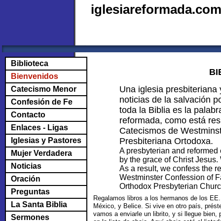
iglesiareformada.co
Biblioteca
BI
Bienvenidos
Una iglesia presbiterian
Catecismo Menor
noticias de la salvación 
Confesión de Fe
toda la Biblia es la palab
Contacto
reformada, como está res
Enlaces - Ligas
Catecismos de Westminste
Iglesias y Pastores
Presbiteriana Ortodoxa.
A presbyterian and reformed 
Mujer Verdadera
by the grace of Christ Jesus. 
Noticias
As a result, we confess the re
Westminster Confession of Fa
Oración
Orthodox Presbyterian Churc
Preguntas
Regalamos libros a los hermanos de los EE.
La Santa Biblia
México, y Belice. Si vive en otro país, prést
vamos a enviarle un librito, y si llegue bien,
Sermones