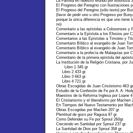
La Familia en Nuestro Mundo por Boonstra 3
El Progreso del Peregino con Ilustraciones 
El Progreso del Peregino (sólo texto) por Bu
(favor de pedir uno u otro Progreso por Buny
porque la única diferencia es que uno tiene la
no)
Comentario a las epístolas a Colosenses y F
Comentario a la Epístola a los Efesios por C
Comentarios a las Epístolas a Timoteo y Tito
Comentario Bíblico al evangelio de Juan Tom
Comentario Bíblico al evangelio de Juan Tom
Comentario a la profecía de Malaquías por C
Comentario de la primera epístola del apósto
La Institución de la Religión Cristiana, por J
Libro 1 345 gr.
Libro 2 433 gr.
Libro 3 663 gr.
Libro 4 721 gr.
Obras Escogidas de Juan Crisóstomo 463 gr
Estudio de la Confesión de Fe por A. A. Hod
Maestros de la Reforma Inglesa por Loane 47
El Cristianismo y el liberalismo por Machen 
En Tiempos del Nuevo Testamento por Mach
Obras Escogidas por Machen 207 gr.
Plentitud de gozo por Ragusa 97 gr.
Como Defender su Fe por Sproul 260gr.
Creciendo en Santidad por Sproul 237 gr.
La Santidad de Dios por Sproul 358 gr.