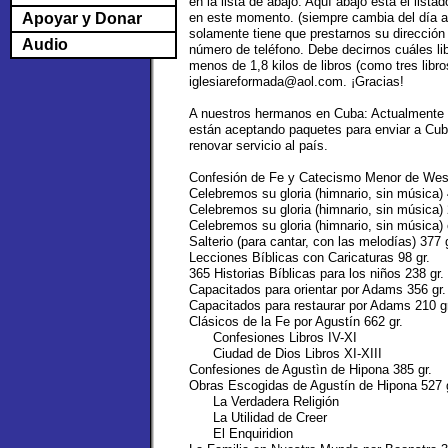
en la lista de abajo. Aquí abajo está el listad
Apoyar y Donar
en este momento. (siempre cambia del día al d
solamente tiene que prestarnos su dirección
Audio
número de teléfono. Debe decirnos cuáles li
menos de 1,8 kilos de libros (como tres libro
iglesiareformada@aol.com. ¡Gracias!
A nuestros hermanos en Cuba: Actualmente 
están aceptando paquetes para enviar a Cu
renovar servicio al país.
Confesión de Fe y Catecismo Menor de West
Celebremos su gloria (himnario, sin música) 
Celebremos su gloria (himnario, sin música) 
Celebremos su gloria (himnario, sin música) e
Salterio (para cantar, con las melodías) 377 g
Lecciones Bíblicas con Caricaturas 98 gr.
365 Historias Bíblicas para los niños 238 gr.
Capacitados para orientar por Adams 356 gr.
Capacitados para restaurar por Adams 210 gr
Clásicos de la Fe por Agustín 662 gr.
Confesiones Libros IV-XI
Ciudad de Dios Libros XI-XIII
Confesiones de Agustìn de Hipona 385 gr.
Obras Escogidas de Agustín de Hipona 527 
La Verdadera Religión
La Utilidad de Creer
El Enquiridion